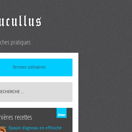
iches pratiques
Termes culinaires
nières recettes
Épaule d’agneau en effiloché