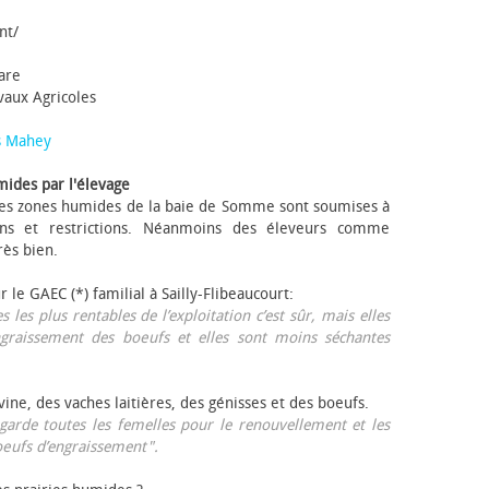
nt/
tare
avaux Agricoles
s Mahey
mides par l'élevage
 Les zones humides de la baie de Somme sont soumises à
ons et restrictions. Néanmoins des éleveurs comme
rès bien.
ur le GAEC (*) familial à Sailly-Flibeaucourt:
s les plus rentables de l’exploitation c’est sûr, mais elles
ngraissement des bœufs et elles sont moins séchantes
ovine, des vaches laitières, des génisses et des bœufs.
garde toutes les femelles pour le renouvellement et les
œufs d’engraissement".