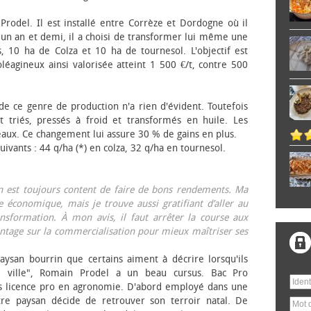
 Prodel. Il est installé entre Corrèze et Dordogne où il
, un an et demi, il a choisi de transformer lui même une
, 10 ha de Colza et 10 ha de tournesol. L'objectif est
éagineux ainsi valorisée atteint 1 500 €/t, contre 500
 de ce genre de production n'a rien d'évident. Toutefois
 triés, pressés à froid et transformés en huile. Les
eaux. Ce changement lui assure 30 % de gains en plus.
ivants : 44 q/ha (*) en colza, 32 q/ha en tournesol.
on est toujours content de faire de bons rendements. Ma
 économique, mais je trouve aussi gratifiant d’aller au
nsformation. À mon avis, il faut arrêter la course aux
tage sur la commercialisation pour mieux maîtriser ses
aysan bourrin que certains aiment à décrire lorsqu'ils
e ville", Romain Prodel a un beau cursus. Bac Pro
s licence pro en agronomie. D'abord employé dans une
tre paysan décide de retrouver son terroir natal. De