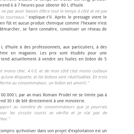
rend 6 à 7 heures pour obtenir 80 L d'huile.
r ne pas avoir besoin d’être tout le temps à côté et ne pas
les tourteaux."
explique-t'il. Après le pressage vient le
en fût et aucun produit chimique comme l'hexane n'est
e démarcher, se faire connaître, constituer un réseau de
L d'huile à des professionnels, aux particuliers, à des
même en magasins. Les prix sont étudiés pour une
Il tend actuellement à vendre ses huiles en bidon de 5
est moins cher, 4 €/l, et de mon côté c’est moins coûteux
 qu’une étiquette, et les bidons sont réutilisables. En trois
a ferme au consommateur, un bidon est amorti."
 100.000 L par an mais Romain Prodel ne se limite pas à
 vend 30 t de blé directement à une minoterie.
r rapport au nombre de consommateurs que je pourrais
our les circuits courts se vérifie et je n’ai pas de
eur."
 compris qu'évoluer dans son projet d'exploitation est un