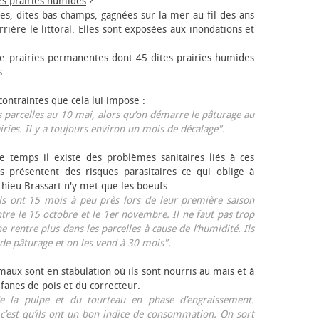
es prairies humides
?
les, dites bas-champs, gagnées sur la mer au fil des ans
rrière le littoral. Elles sont exposées aux inondations et
 prairies permanentes dont 45 dites prairies humides
s.
 contraintes que cela lui impose
:
 parcelles au 10 mai, alors qu’on démarre le pâturage au
iries. Il y a toujours environ un mois de décalage".
e temps il existe des problèmes sanitaires liés à ces
ls présentent des risques parasitaires ce qui oblige à
thieu Brassart n'y met que les bœufs.
ls ont 15 mois à peu près lors de leur première saison
ntre le 15 octobre et le 1er novembre. Il ne faut pas trop
ne rentre plus dans les parcelles à cause de l’humidité. Ils
de pâturage et on les vend à 30 mois".
aux sont en stabulation où ils sont nourris au maïs et à
 fanes de pois et du correcteur.
 la pulpe et du tourteau en phase d’engraissement.
 c’est qu’ils ont un bon indice de consommation. On sort