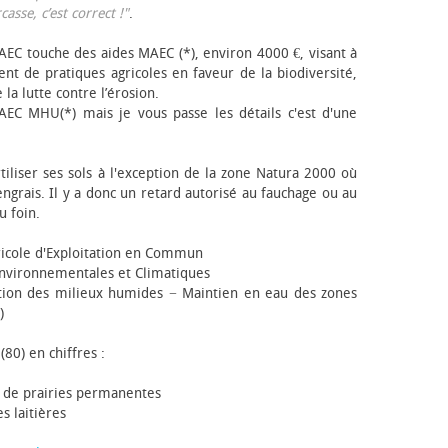
sse, c’est correct !"
.
EC touche des aides MAEC (*), environ 4000 €, visant à
t de pratiques agricoles en faveur de la biodiversité,
 la lutte contre l’érosion.
AEC MHU(*) mais je vous passe les détails c'est d'une
tiliser ses sols à l'exception de la zone Natura 2000 où
engrais. Il y a donc un retard autorisé au fauchage ou au
u foin.
icole d'Exploitation en Commun
nvironnementales et Climatiques
ion des milieux humides − Maintien en eau des zones
)
(80) en chiffres :
 de prairies permanentes
s laitières