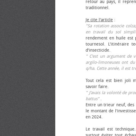
retour au pays, il repren
traditionnel.
Je cite l'article
:
"Sa rotation associe colza
en travail du sol simpli
rendement en huile est p
tournesol. L'itinéraire t
d'insecticide.
" C’est un argument de ven
argilo-limoneuses ont du
q/ha. Cette année, il est t
Tout cela est bien joli 
savoir faire.
" J’avais la volonté de pr
battus"
.
Entre un trieur neuf, des 
le montant de l'investiss
en 2024.
Le travail est technique.
surtout éviter tout échau