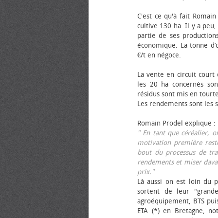
C'est ce qu'à fait Romain
cultive 130 ha. Il y a peu
partie de ses productions
économique. La tonne d’ol
€/t en négoce.
La vente en circuit court
les 20 ha concernés sont
résidus sont mis en tourt
Les rendements sont les su
Romain Prodel explique :
" En tant que céréalier, 
motivation première reste
bout du processus de tra
rendements et miser davan
prix."
Là aussi on est loin du p
sortent de leur "grand
agroéquipement, BTS pui
ETA (*) en Bretagne, no