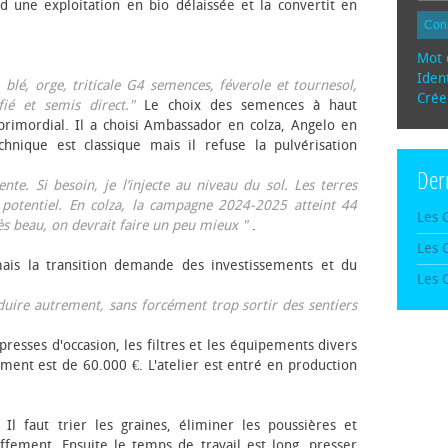
d une exploitation en bio délaissée et la convertit en
Con
Mot 
Ident
, blé, orge, triticale G4 semences, féverole et tournesol,
Crée
fié et semis direct."
Le choix des semences à haut
rimordial. Il a choisi Ambassador en colza, Angelo en
echnique est classique mais il refuse la pulvérisation
Der
te. Si besoin, je l’injecte au niveau du sol. Les terres
 potentiel. En colza, la campagne 2024-2025 atteint 44
Les 
rès beau, on devrait faire un peu mieux "
.
Les 
mais la transition demande des investissements et du
Les 
oduire autrement, sans forcément trop sortir des sentiers
presses d'occasion, les filtres et les équipements divers
ement est de 60.000 €. L'atelier est entré en production
 Il faut trier les graines, éliminer les poussières et
ffement. Ensuite le temps de travail est long, presser