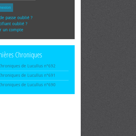
nexion
de passe oublié ?
ifiant oublié ?
r un compte
nières Chroniques
Chroniques de Lucullus n°692
Chroniques de Lucullus n°691
Chroniques de Lucullus n°690