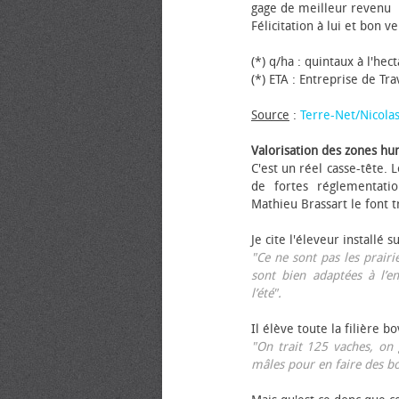
gage de meilleur revenu
Félicitation à lui et bon ve
(*) q/ha : quintaux à l'hec
(*) ETA : Entreprise de Tr
Source
:
Terre-Net/Nicola
Valorisation des zones hu
C'est un réel casse-tête.
de fortes réglementati
Mathieu Brassart le font t
Je cite l'éleveur installé s
"Ce ne sont pas les prairie
sont bien adaptées à l’e
l’été".
Il élève toute la filière b
"On trait 125 vaches, on 
mâles pour en faire des b