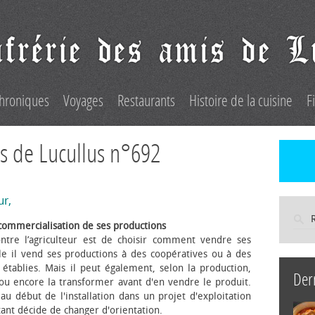
hroniques
Voyages
Restaurants
Histoire de la cuisine
F
s de Lucullus n°692
ur,
commercialisation de ses productions
ntre l’agriculteur est de choisir comment vendre ses
le il vend ses productions à des coopératives ou à des
s établies. Mais il peut également, selon la production,
Der
 ou encore la transformer avant d'en vendre le produit.
au début de l'installation dans un projet d'exploitation
itant décide de changer d'orientation.