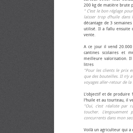
200 kg de matière brute p
" C’est le bon réglage pou
laisser trop d’huile dans 
décantage de 3 semaines 
utilisé. Il a fallu ensuit
vente.
A ce jour il vend 20.000 
cantines scolaires et 
meilleure valorisation. 
litres
"Pour les clients le prix 
que des bouteilles. II n’y a
voyages aller-retour de l
L'objectif et de produire
l'huile et au tourteau, il
"Oui, c’est réaliste pa
toucher. L’engouement p
concurrents dans mon sect
Voilà un agriculteur qui a