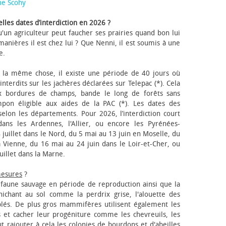
ne Scohy
lles dates d’interdiction en 2026 ?
'un agriculteur peut faucher ses prairies quand bon lui
anières il est chez lui ? Que Nenni, il est soumis à une
e.
 la même chose, il existe une période de 40 jours où
nterdits sur les jachères déclarées sur Telepac (*). Cela
x bordures de champs, bande le long de forêts sans
pon éligible aux aides de la PAC (*). Les dates des
elon les départements. Pour 2026, l’interdiction court
ns les Ardennes, l'Allier, ou encore les Pyrénées-
 juillet dans le Nord, du 5 mai au 13 juin en Moselle, du
 Vienne, du 16 mai au 24 juin dans le Loir-et-Cher, ou
uillet dans la Marne.
mesures
?
a faune sauvage en période de reproduction ainsi que la
 nichant au sol comme la perdrix grise, l'alouette des
blés. De plus gros mammifères utilisent également les
 et cacher leur progéniture comme les chevreuils, les
faut rajouter à cela les colonies de bourdons et d'abeilles