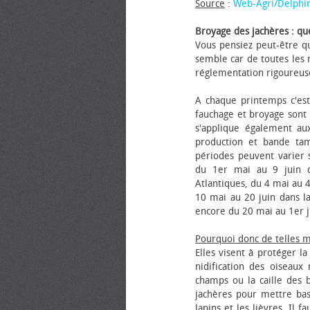
Source
:
Web-Agri/Delphi
Broyage des jachères : que
Vous pensiez peut-être qu
semble car de toutes les m
réglementation rigoureus
A chaque printemps c'est
fauchage et broyage sont i
s'applique également au
production et bande tam
périodes peuvent varier s
du 1er mai au 9 juin da
Atlantiques, du 4 mai au 4
10 mai au 20 juin dans la
encore du 20 mai au 1er j
Pourquoi donc de telles 
Elles visent à protéger l
nidification des oiseaux
champs ou la caille des 
jachères pour mettre bas
lapins et les lièvres. Il 