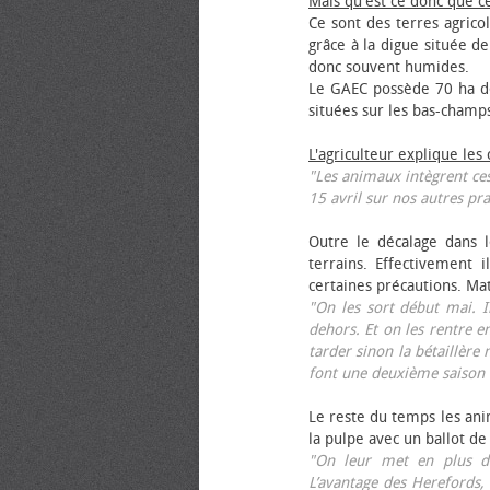
Mais qu'est ce donc que c
Ce sont des terres agrico
grâce à la digue située de
donc souvent humides.
Le GAEC possède 70 ha de
situées sur les bas-champ
L'agriculteur explique les
"Les animaux intègrent ces
15 avril sur nos autres pra
Outre le décalage dans l
terrains. Effectivement i
certaines précautions. Ma
"On les sort début mai. I
dehors. Et on les rentre e
tarder sinon la bétaillère 
font une deuxième saison 
Le reste du temps les anim
la pulpe avec un ballot de
"On leur met en plus de
L’avantage des Herefords,