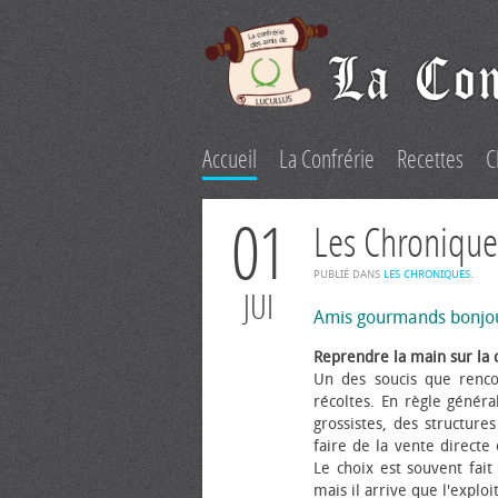
Accueil
La Confrérie
Recettes
C
01
Les Chronique
PUBLIÉ DANS
LES CHRONIQUES
.
JUI
Amis gourmands bonjo
Reprendre la main sur la 
Un des soucis que renco
récoltes. En règle généra
grossistes, des structure
faire de la vente directe
Le choix est souvent fait 
mais il arrive que l'explo