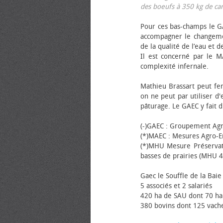
des bœufs à 350 kg de carca
Pour ces bas-champs le GA
accompagner le changemen
de la qualité de l’eau et de
Il est concerné par le M
complexité infernale.
Mathieu Brassart peut fer
on ne peut par utiliser d'
pâturage. Le GAEC y fait d
(-)GAEC : Groupement Agr
(*)MAEC : Mesures Agro-E
(*)MHU Mesure Préservat
basses de prairies (MHU 4
Gaec le Souffle de la Baie 
5 associés et 2 salariés
420 ha de SAU dont 70 ha
380 bovins dont 125 vache