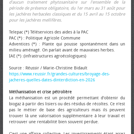
d'aucun traitement phytosanitaire sur l'ensemble de la
période de présence obligatoire, du 1er mars au 31 août pour
les jachères herbacées classiques et du 15 avril au 15 octobre
pour les jachères mellifères.
Telepac (*) Téléservices des aides à la PAC
PAC (*) : Politique Agricole Commune
Adventices (*) : Plante qui pousse spontanément dans un
milieu aménagé. On parlait avant de mauvaises herbes.
IAE (*) :(infrastructures agroécologiques)
Source : Réussir / Marie-Christine Bidault
https://www.reussir.fr/grandes-cultures/broyage-des-
jacheres-quelles-dates-dinterdiction-en-2026
Méthanisation et crise pétrolière
La méthanisation est un procédé permettant d'obtenir du
biogaz à partir des lisiers ou des résidus de récoltes. Ce n'est
pas le métier de base des agriculteurs mais ils peuvent
trouver là une valorisation supplémentaire à leur travail et
retrouver une rentabilité bien souvent perdue.
C'est une affaire collective. Les investissements étant assez