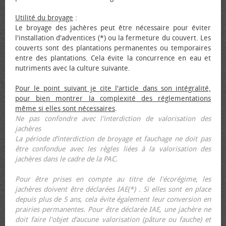
Utilité du broyage
:
Le broyage des jachères peut être nécessaire pour éviter
l'installation d'adventices (*) ou la fermeture du couvert. Les
couverts sont des plantations permanentes ou temporaires
entre des plantations. Cela évite la concurrence en eau et
nutriments avec la culture suivante.
Pour le point suivant je cite l'article dans son intégralité,
pour bien montrer la complexité des réglementations
même si elles sont nécessaires
.
Ne pas confondre avec l'interdiction de valorisation des
jachères
La période d’interdiction de broyage et fauchage ne doit pas
être confondue avec les règles liées à la valorisation des
jachères dans le cadre de la PAC.
Pour être prises en compte au titre de l'écorégime, les
jachères doivent être déclarées IAE(*) . Si elles sont en place
depuis plus de 5 ans, cela évite également leur conversion en
prairies permanentes. Pour être déclarée IAE, une jachère ne
doit faire l'objet d’aucune valorisation (pâture ou fauche) et