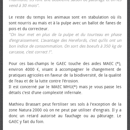
vend à 30 mois".
Le reste du temps les animaux sont en stabulation où ils
sont nourris au maïs et à la pulpe avec un ballot de fanes de
pois et du correcteur.
"On leur met en plus de la pulpe et du tourteau en phase
d’engraissement. L’avantage des Herefords, c’est qu’ils ont un
bon indice de consommation. On sort des bœufs à 350 kg de
carcasse, c’est correct !"
.
Pour ces bas-champs le GAEC touche des aides MAEC (*),
environ 4000 €, visant à accompagner le changement de
pratiques agricoles en faveur de la biodiversité, de la qualité
de l’eau et de la lutte contre l’érosion.
Il est concerné par le MAEC MHU(*) mais je vous passe les
détails c'est d'une complexité infernale.
Mathieu Brassart peut fertiliser ses sols à l'exception de la
zone Natura 2000 où on ne peut par utiliser d'engrais. Il y a
donc un retard autorisé au fauchage ou au pâturage. Le
GAEC y fait du foin.