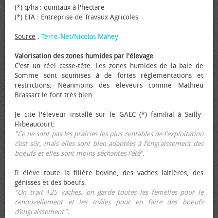
(*) q/ha : quintaux à l'hectare
(*) ETA : Entreprise de Travaux Agricoles
Source
:
Terre-Net/Nicolas Mahey
Valorisation des zones humides par l'élevage
C'est un réel casse-tête. Les zones humides de la baie de
Somme sont soumises à de fortes réglementations et
restrictions. Néanmoins des éleveurs comme Mathieu
Brassart le font très bien.
Je cite l'éleveur installé sur le GAEC (*) familial à Sailly-
Flibeaucourt:
"Ce ne sont pas les prairies les plus rentables de l’exploitation
c’est sûr, mais elles sont bien adaptées à l’engraissement des
bœufs et elles sont moins séchantes l’été".
Il élève toute la filière bovine, des vaches laitières, des
génisses et des bœufs.
"On trait 125 vaches, on garde toutes les femelles pour le
renouvellement et les mâles pour en faire des bœufs
d’engraissement".