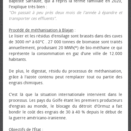
Baptiste Sarraute, qui a repris la ferme familiale en 2020,
l'explique très bien :
"On passait à peu près deux mois de l'année à épandre et
transporter ces effluents"
.
Procédé de méthanisation à Blajan
:
Le lisier et les résidus d'ensilage sont brassés dans des cuves
de 3000 m³ à 60°C . 27 000 tonnes de biomasse sont traités
annuellement, produisant 20 MWh(*) de bio-méthane ce qui
représente la consommation en gaz d'une ville de 12.000
habitants.
De plus, le digestat, résidu du processus de méthanisation,
grâce à l'azote contenu peut remplacer tout ou partie des
engrais chimiques.
C'est là que la situation internationale intervient dans le
processus. Les pays du Golfe étant les premiers producteurs
d'engrais au monde, le blocage du détroit d'Ormuz a fait
bondir le coût des engrais de 30 à 40 % depuis le début de
la guerre américano-iranienne.
Objectifs de l’État
: