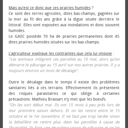
Mais qu'est ce donc que ces prairies humides
?
Ce sont des terres agricoles, dites bas-champs, gagnées sur
la mer au fil des ans grâce à la digue située derrière le
littoral. Elles sont exposées aux inondations et donc souvent
humides.
Le GAEC possède 70 ha de prairies permanentes dont 45
dites prairies humides situées sur les bas-champs.
L'agriculteur explique les contraintes que cela lui impose
:
"Les animaux intègrent ces parcelles au 10 mai, alors qu’on
démarre le pâturage au 15 avril sur nos autres prairies. Il y a
toujours environ un mois de décalage".
Outre le décalage dans le temps il existe des problèmes
sanitaires liés à ces terrains. Effectivement ils présentent
des risques parasitaires ce qui oblige à certaines
précautions. Mathieu Brassart n'y met que les bœufs.
"On les sort début mai. Ils ont 15 mois à peu près lors de
leur première saison dehors. Et on les rentre entre le 15
octobre et le 1er novembre. Il ne faut pas trop tarder sinon
la bétaillère ne rentre plus dans les parcelles à cause de
l’humidité. Ils font une deuxième saison de pâturage et on les