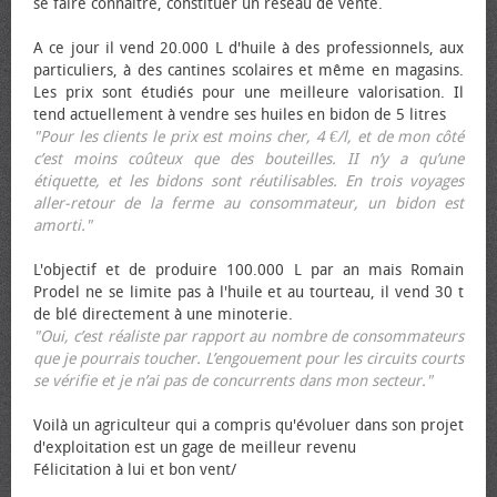
se faire connaître, constituer un réseau de vente.
A ce jour il vend 20.000 L d'huile à des professionnels, aux
particuliers, à des cantines scolaires et même en magasins.
Les prix sont étudiés pour une meilleure valorisation. Il
tend actuellement à vendre ses huiles en bidon de 5 litres
"Pour les clients le prix est moins cher, 4 €/l, et de mon côté
c’est moins coûteux que des bouteilles. II n’y a qu’une
étiquette, et les bidons sont réutilisables. En trois voyages
aller-retour de la ferme au consommateur, un bidon est
amorti."
L'objectif et de produire 100.000 L par an mais Romain
Prodel ne se limite pas à l'huile et au tourteau, il vend 30 t
de blé directement à une minoterie.
"Oui, c’est réaliste par rapport au nombre de consommateurs
que je pourrais toucher. L’engouement pour les circuits courts
se vérifie et je n’ai pas de concurrents dans mon secteur."
Voilà un agriculteur qui a compris qu'évoluer dans son projet
d'exploitation est un gage de meilleur revenu
Félicitation à lui et bon vent/