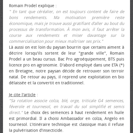
Romain Prodel explique :
" En tant que céréalier, on est toujours content de faire de
bons rendements. Ma motivation première reste
économique, mais je trouve aussi gratifiant d’aller au bout du
processus de transformation. À mon avis, il faut arrêter la
course aux rendements et miser davantage sur la
commercialisation pour mieux maîtriser ses prix."
Là aussi on est loin du paysan bourrin que certains aiment à
décrire lorsqu'ils sortent de leur "grande ville", Romain
Prodel a un beau cursus. Bac Pro agroéquipement, BTS puis
licence pro en agronomie. D'abord employé dans une ETA (*)
en Bretagne, notre paysan décide de retrouver son terroir
natal. De retour au pays, il reprend une exploitation en bio
délaissée et la convertit en traditionnel.
Je cite l'article
:
"Sa rotation associe colza, blé, orge, triticale G4 semences,
féverole et tournesol, en travail du sol simplifié et semis
direct."
Le choix des semences à haut rendement en huile
est primordial. Il a choisi Ambassador en colza, Angelo en
tournesol. L'itinéraire technique est classique mais il refuse
la pulvérisation d'insecticide.