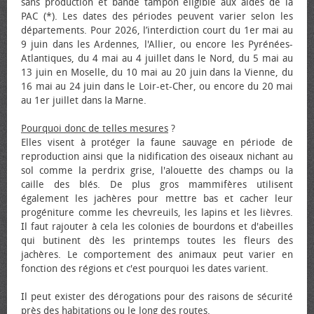
sans production et bande tampon éligible aux aides de la
PAC (*). Les dates des périodes peuvent varier selon les
départements. Pour 2026, l’interdiction court du 1er mai au
9 juin dans les Ardennes, l'Allier, ou encore les Pyrénées-
Atlantiques, du 4 mai au 4 juillet dans le Nord, du 5 mai au
13 juin en Moselle, du 10 mai au 20 juin dans la Vienne, du
16 mai au 24 juin dans le Loir-et-Cher, ou encore du 20 mai
au 1er juillet dans la Marne.
Pourquoi donc de telles mesures
?
Elles visent à protéger la faune sauvage en période de
reproduction ainsi que la nidification des oiseaux nichant au
sol comme la perdrix grise, l'alouette des champs ou la
caille des blés. De plus gros mammifères utilisent
également les jachères pour mettre bas et cacher leur
progéniture comme les chevreuils, les lapins et les lièvres.
Il faut rajouter à cela les colonies de bourdons et d'abeilles
qui butinent dès les printemps toutes les fleurs des
jachères. Le comportement des animaux peut varier en
fonction des régions et c'est pourquoi les dates varient.
Il peut exister des dérogations pour des raisons de sécurité
près des habitations ou le long des routes.