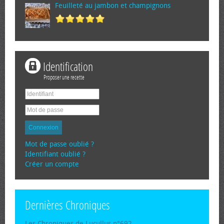
Feuilleté au jambon et champignons
Identification
Proposer une recette
Connexion
Mot de passe oublié ?
Identifiant oublié ?
Créer un compte
Dernières Chroniques
Les Chroniques de Lucullus n°692