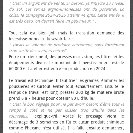
" C’est un argument de vente. Si besoin, je l’injecte au niveau
du sol. Les terres argilo-limoneuses ont du potentiel. En
colza, la campagne 2024-2025 atteint 44 q/ha. Cette année, il
est très beau, on devrait faire un peu mieux "
.
Tout cela est bien joli mais la transition demande des
investissements et du savoir faire.
" J’avais la volonté de produire autrement, sans forcément
trop sortir des sentiers battus"
.
Entre un trieur neuf, des presses d'occasion, les filtres et les
équipements divers le montant de l'investissement est de
60.000 €. L'atelier est entré en production en 2024.
Le travail est technique. Il faut trier les graines, éliminer les
poussières et surtout éviter tout échauffement. Ensuite le
temps de travail est long, presser 200 kg de matière brute
prend 6 à 7 heures pour obtenir 80 L d'huile.
" C’est le bon réglage pour ne pas avoir besoin d’être tout le
temps à côté et ne pas laisser trop d’huile dans les
tourteaux."
explique-t'il. Après le pressage vient le
décantage de 3 semaines en fût et aucun produit chimique
comme l'hexane n'est utilisé. Il a fallu ensuite démarcher,