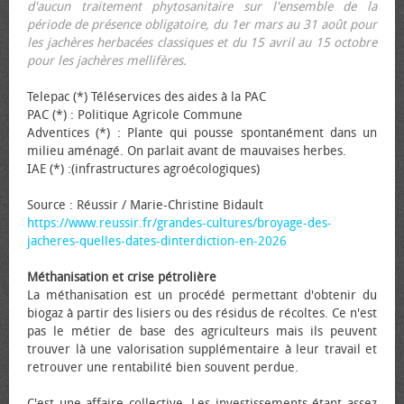
d'aucun traitement phytosanitaire sur l'ensemble de la
période de présence obligatoire, du 1er mars au 31 août pour
les jachères herbacées classiques et du 15 avril au 15 octobre
pour les jachères mellifères.
Telepac (*) Téléservices des aides à la PAC
PAC (*) : Politique Agricole Commune
Adventices (*) : Plante qui pousse spontanément dans un
milieu aménagé. On parlait avant de mauvaises herbes.
IAE (*) :(infrastructures agroécologiques)
Source : Réussir / Marie-Christine Bidault
https://www.reussir.fr/grandes-cultures/broyage-des-
jacheres-quelles-dates-dinterdiction-en-2026
Méthanisation et crise pétrolière
La méthanisation est un procédé permettant d'obtenir du
biogaz à partir des lisiers ou des résidus de récoltes. Ce n'est
pas le métier de base des agriculteurs mais ils peuvent
trouver là une valorisation supplémentaire à leur travail et
retrouver une rentabilité bien souvent perdue.
C'est une affaire collective. Les investissements étant assez