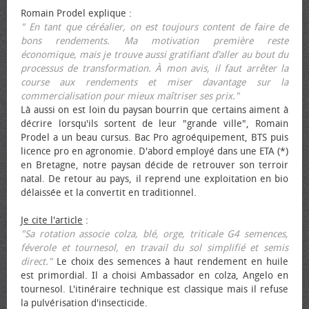
Romain Prodel explique :
" En tant que céréalier, on est toujours content de faire de
bons rendements. Ma motivation première reste
économique, mais je trouve aussi gratifiant d’aller au bout du
processus de transformation. À mon avis, il faut arrêter la
course aux rendements et miser davantage sur la
commercialisation pour mieux maîtriser ses prix."
Là aussi on est loin du paysan bourrin que certains aiment à
décrire lorsqu'ils sortent de leur "grande ville", Romain
Prodel a un beau cursus. Bac Pro agroéquipement, BTS puis
licence pro en agronomie. D'abord employé dans une ETA (*)
en Bretagne, notre paysan décide de retrouver son terroir
natal. De retour au pays, il reprend une exploitation en bio
délaissée et la convertit en traditionnel.
Je cite l'article
:
"Sa rotation associe colza, blé, orge, triticale G4 semences,
féverole et tournesol, en travail du sol simplifié et semis
direct."
Le choix des semences à haut rendement en huile
est primordial. Il a choisi Ambassador en colza, Angelo en
tournesol. L'itinéraire technique est classique mais il refuse
la pulvérisation d'insecticide.