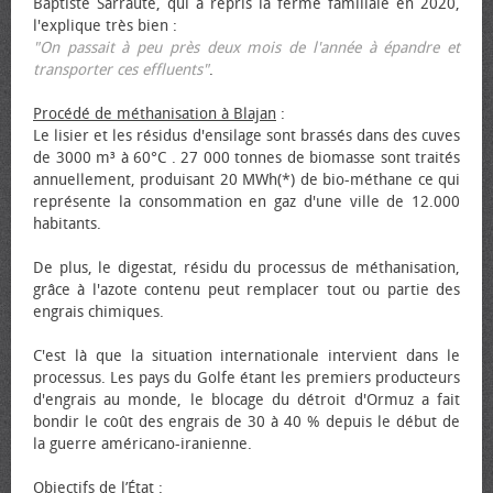
Baptiste Sarraute, qui a repris la ferme familiale en 2020,
l'explique très bien :
"On passait à peu près deux mois de l'année à épandre et
transporter ces effluents"
.
Procédé de méthanisation à Blajan
:
Le lisier et les résidus d'ensilage sont brassés dans des cuves
de 3000 m³ à 60°C . 27 000 tonnes de biomasse sont traités
annuellement, produisant 20 MWh(*) de bio-méthane ce qui
représente la consommation en gaz d'une ville de 12.000
habitants.
De plus, le digestat, résidu du processus de méthanisation,
grâce à l'azote contenu peut remplacer tout ou partie des
engrais chimiques.
C'est là que la situation internationale intervient dans le
processus. Les pays du Golfe étant les premiers producteurs
d'engrais au monde, le blocage du détroit d'Ormuz a fait
bondir le coût des engrais de 30 à 40 % depuis le début de
la guerre américano-iranienne.
Objectifs de l’État
: