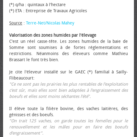
(*) q/ha : quintaux à l'hectare
(*) ETA : Entreprise de Travaux Agricoles
Source
:
Terre-Net/Nicolas Mahey
Valorisation des zones humides par l'élevage
C'est un réel casse-tête. Les zones humides de la baie de
Somme sont soumises à de fortes réglementations et
restrictions. Néanmoins des éleveurs comme Mathieu
Brassart le font très bien.
Je cite l'éleveur installé sur le GAEC (*) familial à Sailly-
Flibeaucourt:
"Ce ne sont pas les prairies les plus rentables de l’exploitation
c’est sûr, mais elles sont bien adaptées à l’engraissement des
bœufs et elles sont moins séchantes l’été".
Il élève toute la filière bovine, des vaches laitières, des
génisses et des bœufs.
"On trait 125 vaches, on garde toutes les femelles pour le
renouvellement et les mâles pour en faire des bœufs
d’engraissement".