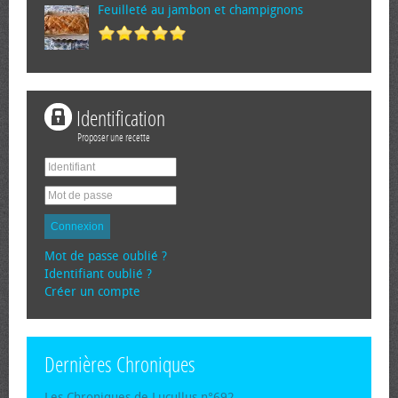
Feuilleté au jambon et champignons
Identification
Proposer une recette
Connexion
Mot de passe oublié ?
Identifiant oublié ?
Créer un compte
Dernières Chroniques
Les Chroniques de Lucullus n°692