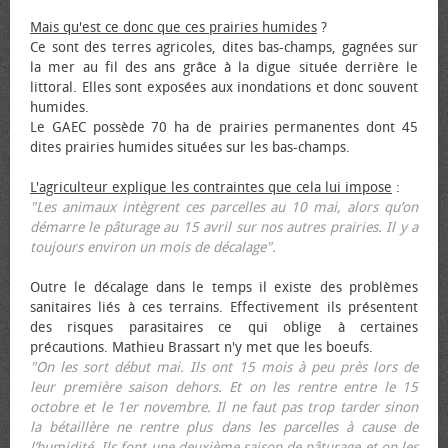
Mais qu'est ce donc que ces prairies humides
?
Ce sont des terres agricoles, dites bas-champs, gagnées sur
la mer au fil des ans grâce à la digue située derrière le
littoral. Elles sont exposées aux inondations et donc souvent
humides.
Le GAEC possède 70 ha de prairies permanentes dont 45
dites prairies humides situées sur les bas-champs.
L'agriculteur explique les contraintes que cela lui impose
:
"Les animaux intègrent ces parcelles au 10 mai, alors qu’on
démarre le pâturage au 15 avril sur nos autres prairies. Il y a
toujours environ un mois de décalage".
Outre le décalage dans le temps il existe des problèmes
sanitaires liés à ces terrains. Effectivement ils présentent
des risques parasitaires ce qui oblige à certaines
précautions. Mathieu Brassart n'y met que les bœufs.
"On les sort début mai. Ils ont 15 mois à peu près lors de
leur première saison dehors. Et on les rentre entre le 15
octobre et le 1er novembre. Il ne faut pas trop tarder sinon
la bétaillère ne rentre plus dans les parcelles à cause de
l’humidité. Ils font une deuxième saison de pâturage et on les