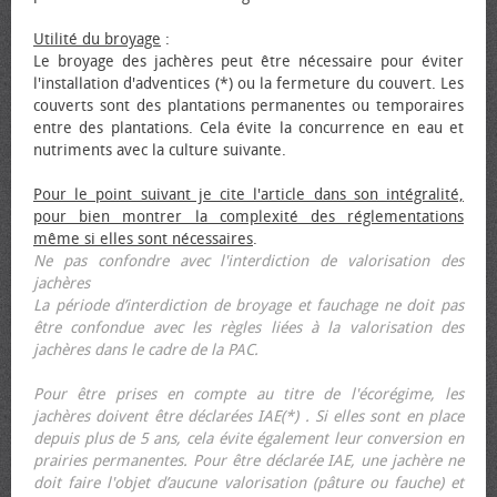
Utilité du broyage
:
Le broyage des jachères peut être nécessaire pour éviter
l'installation d'adventices (*) ou la fermeture du couvert. Les
couverts sont des plantations permanentes ou temporaires
entre des plantations. Cela évite la concurrence en eau et
nutriments avec la culture suivante.
Pour le point suivant je cite l'article dans son intégralité,
pour bien montrer la complexité des réglementations
même si elles sont nécessaires
.
Ne pas confondre avec l'interdiction de valorisation des
jachères
La période d’interdiction de broyage et fauchage ne doit pas
être confondue avec les règles liées à la valorisation des
jachères dans le cadre de la PAC.
Pour être prises en compte au titre de l'écorégime, les
jachères doivent être déclarées IAE(*) . Si elles sont en place
depuis plus de 5 ans, cela évite également leur conversion en
prairies permanentes. Pour être déclarée IAE, une jachère ne
doit faire l'objet d’aucune valorisation (pâture ou fauche) et