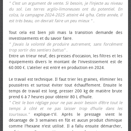
" C’est un argument de vente. Si besoin, je l’injecte au niveau
du sol. Les terres argilo-limoneuses ont du potentiel. En
colza, la campagne 2024-2025 atteint 44 q/ha. Cette année, il
est très beau, on devrait faire un peu mieux "
.
Tout cela est bien joli mais la transition demande des
investissements et du savoir faire.
" J’avais la volonté de produire autrement, sans forcément
trop sortir des sentiers battus"
.
Entre un trieur neuf, des presses d'occasion, les filtres et les
équipements divers le montant de l'investissement est de
60.000 €. L'atelier est entré en production en 2024.
Le travail est technique. Il faut trier les graines, éliminer les
poussières et surtout éviter tout échauffement. Ensuite le
temps de travail est long, presser 200 kg de matière brute
prend 6 à 7 heures pour obtenir 80 L d'huile.
" C’est le bon réglage pour ne pas avoir besoin d’être tout le
temps à côté et ne pas laisser trop d’huile dans les
tourteaux."
explique-t'il. Après le pressage vient le
décantage de 3 semaines en fût et aucun produit chimique
comme l'hexane n'est utilisé. Il a fallu ensuite démarcher,