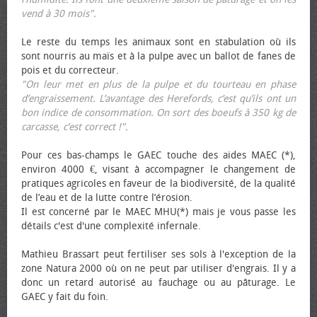
vend à 30 mois".
Le reste du temps les animaux sont en stabulation où ils
sont nourris au maïs et à la pulpe avec un ballot de fanes de
pois et du correcteur.
"On leur met en plus de la pulpe et du tourteau en phase
d’engraissement. L’avantage des Herefords, c’est qu’ils ont un
bon indice de consommation. On sort des bœufs à 350 kg de
carcasse, c’est correct !"
.
Pour ces bas-champs le GAEC touche des aides MAEC (*),
environ 4000 €, visant à accompagner le changement de
pratiques agricoles en faveur de la biodiversité, de la qualité
de l’eau et de la lutte contre l’érosion.
Il est concerné par le MAEC MHU(*) mais je vous passe les
détails c'est d'une complexité infernale.
Mathieu Brassart peut fertiliser ses sols à l'exception de la
zone Natura 2000 où on ne peut par utiliser d'engrais. Il y a
donc un retard autorisé au fauchage ou au pâturage. Le
GAEC y fait du foin.