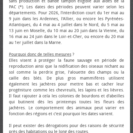
sans production et bande tampon éligible aux aides de la
PAC (*). Les dates des périodes peuvent varier selon les
départements. Pour 2026, l’interdiction court du 1er mai au
9 juin dans les Ardennes, l'Allier, ou encore les Pyrénées-
Atlantiques, du 4 mai au 4 juillet dans le Nord, du 5 mai au
13 juin en Moselle, du 10 mai au 20 juin dans la Vienne, du
16 mai au 24 juin dans le Loir-et-Cher, ou encore du 20 mai
au 1er juillet dans la Marne.
Pourquoi donc de telles mesures
?
Elles visent à protéger la faune sauvage en période de
reproduction ainsi que la nidification des oiseaux nichant au
sol comme la perdrix grise, l'alouette des champs ou la
caille des blés. De plus gros mammifères utilisent
également les jachères pour mettre bas et cacher leur
progéniture comme les chevreuils, les lapins et les lièvres.
Il faut rajouter à cela les colonies de bourdons et d'abeilles
qui butinent dès les printemps toutes les fleurs des
jachères. Le comportement des animaux peut varier en
fonction des régions et c'est pourquoi les dates varient.
Il peut exister des dérogations pour des raisons de sécurité
près des habitations ou le long des routes.