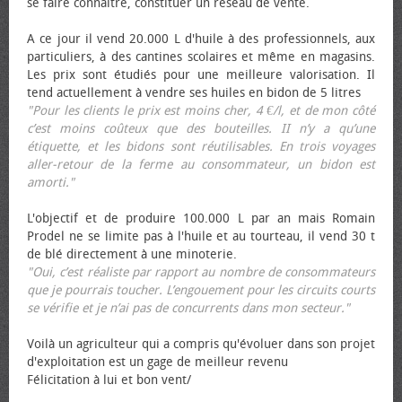
se faire connaître, constituer un réseau de vente.
A ce jour il vend 20.000 L d'huile à des professionnels, aux
particuliers, à des cantines scolaires et même en magasins.
Les prix sont étudiés pour une meilleure valorisation. Il
tend actuellement à vendre ses huiles en bidon de 5 litres
"Pour les clients le prix est moins cher, 4 €/l, et de mon côté
c’est moins coûteux que des bouteilles. II n’y a qu’une
étiquette, et les bidons sont réutilisables. En trois voyages
aller-retour de la ferme au consommateur, un bidon est
amorti."
L'objectif et de produire 100.000 L par an mais Romain
Prodel ne se limite pas à l'huile et au tourteau, il vend 30 t
de blé directement à une minoterie.
"Oui, c’est réaliste par rapport au nombre de consommateurs
que je pourrais toucher. L’engouement pour les circuits courts
se vérifie et je n’ai pas de concurrents dans mon secteur."
Voilà un agriculteur qui a compris qu'évoluer dans son projet
d'exploitation est un gage de meilleur revenu
Félicitation à lui et bon vent/