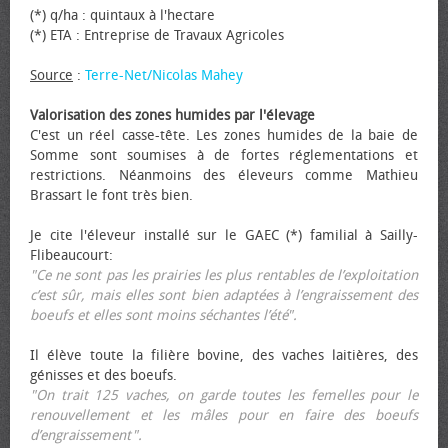
(*) q/ha : quintaux à l'hectare
(*) ETA : Entreprise de Travaux Agricoles
Source
:
Terre-Net/Nicolas Mahey
Valorisation des zones humides par l'élevage
C'est un réel casse-tête. Les zones humides de la baie de
Somme sont soumises à de fortes réglementations et
restrictions. Néanmoins des éleveurs comme Mathieu
Brassart le font très bien.
Je cite l'éleveur installé sur le GAEC (*) familial à Sailly-
Flibeaucourt:
"Ce ne sont pas les prairies les plus rentables de l’exploitation
c’est sûr, mais elles sont bien adaptées à l’engraissement des
bœufs et elles sont moins séchantes l’été".
Il élève toute la filière bovine, des vaches laitières, des
génisses et des bœufs.
"On trait 125 vaches, on garde toutes les femelles pour le
renouvellement et les mâles pour en faire des bœufs
d’engraissement".