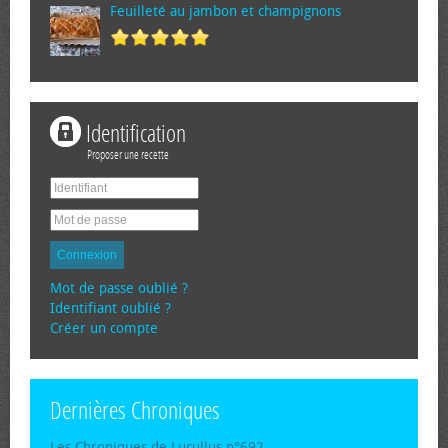
Feuilleté au jambon et champignons
Identification
Proposer une recette
Connexion
Mot de passe oublié ?
Identifiant oublié ?
Créer un compte
Dernières Chroniques
Les Chroniques de Lucullus n°692