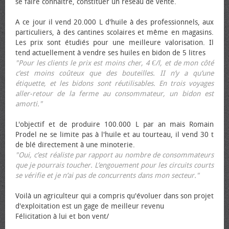
se faire connaître, constituer un réseau de vente.
A ce jour il vend 20.000 L d'huile à des professionnels, aux
particuliers, à des cantines scolaires et même en magasins.
Les prix sont étudiés pour une meilleure valorisation. Il
tend actuellement à vendre ses huiles en bidon de 5 litres
"Pour les clients le prix est moins cher, 4 €/l, et de mon côté
c’est moins coûteux que des bouteilles. II n’y a qu’une
étiquette, et les bidons sont réutilisables. En trois voyages
aller-retour de la ferme au consommateur, un bidon est
amorti."
L'objectif et de produire 100.000 L par an mais Romain
Prodel ne se limite pas à l'huile et au tourteau, il vend 30 t
de blé directement à une minoterie.
"Oui, c’est réaliste par rapport au nombre de consommateurs
que je pourrais toucher. L’engouement pour les circuits courts
se vérifie et je n’ai pas de concurrents dans mon secteur."
Voilà un agriculteur qui a compris qu'évoluer dans son projet
d'exploitation est un gage de meilleur revenu
Félicitation à lui et bon vent/