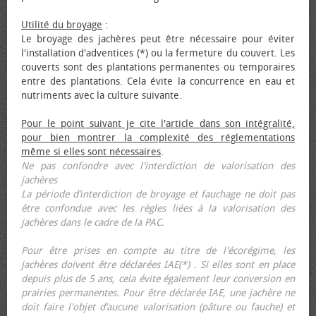
Utilité du broyage
:
Le broyage des jachères peut être nécessaire pour éviter
l'installation d'adventices (*) ou la fermeture du couvert. Les
couverts sont des plantations permanentes ou temporaires
entre des plantations. Cela évite la concurrence en eau et
nutriments avec la culture suivante.
Pour le point suivant je cite l'article dans son intégralité,
pour bien montrer la complexité des réglementations
même si elles sont nécessaires
.
Ne pas confondre avec l'interdiction de valorisation des
jachères
La période d’interdiction de broyage et fauchage ne doit pas
être confondue avec les règles liées à la valorisation des
jachères dans le cadre de la PAC.
Pour être prises en compte au titre de l'écorégime, les
jachères doivent être déclarées IAE(*) . Si elles sont en place
depuis plus de 5 ans, cela évite également leur conversion en
prairies permanentes. Pour être déclarée IAE, une jachère ne
doit faire l'objet d’aucune valorisation (pâture ou fauche) et