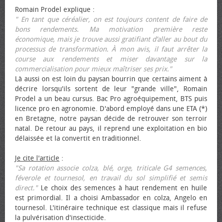
Romain Prodel explique :
" En tant que céréalier, on est toujours content de faire de
bons rendements. Ma motivation première reste
économique, mais je trouve aussi gratifiant d’aller au bout du
processus de transformation. À mon avis, il faut arrêter la
course aux rendements et miser davantage sur la
commercialisation pour mieux maîtriser ses prix."
Là aussi on est loin du paysan bourrin que certains aiment à
décrire lorsqu'ils sortent de leur "grande ville", Romain
Prodel a un beau cursus. Bac Pro agroéquipement, BTS puis
licence pro en agronomie. D'abord employé dans une ETA (*)
en Bretagne, notre paysan décide de retrouver son terroir
natal. De retour au pays, il reprend une exploitation en bio
délaissée et la convertit en traditionnel.
Je cite l'article
:
"Sa rotation associe colza, blé, orge, triticale G4 semences,
féverole et tournesol, en travail du sol simplifié et semis
direct."
Le choix des semences à haut rendement en huile
est primordial. Il a choisi Ambassador en colza, Angelo en
tournesol. L'itinéraire technique est classique mais il refuse
la pulvérisation d'insecticide.