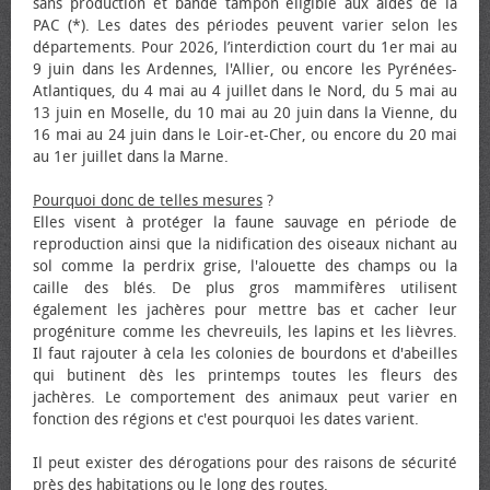
sans production et bande tampon éligible aux aides de la
PAC (*). Les dates des périodes peuvent varier selon les
départements. Pour 2026, l’interdiction court du 1er mai au
9 juin dans les Ardennes, l'Allier, ou encore les Pyrénées-
Atlantiques, du 4 mai au 4 juillet dans le Nord, du 5 mai au
13 juin en Moselle, du 10 mai au 20 juin dans la Vienne, du
16 mai au 24 juin dans le Loir-et-Cher, ou encore du 20 mai
au 1er juillet dans la Marne.
Pourquoi donc de telles mesures
?
Elles visent à protéger la faune sauvage en période de
reproduction ainsi que la nidification des oiseaux nichant au
sol comme la perdrix grise, l'alouette des champs ou la
caille des blés. De plus gros mammifères utilisent
également les jachères pour mettre bas et cacher leur
progéniture comme les chevreuils, les lapins et les lièvres.
Il faut rajouter à cela les colonies de bourdons et d'abeilles
qui butinent dès les printemps toutes les fleurs des
jachères. Le comportement des animaux peut varier en
fonction des régions et c'est pourquoi les dates varient.
Il peut exister des dérogations pour des raisons de sécurité
près des habitations ou le long des routes.