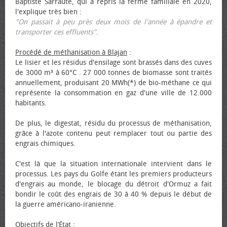
Baptiste Sarraute, qui a repris la ferme familiale en 2020,
l'explique très bien :
"On passait à peu près deux mois de l'année à épandre et
transporter ces effluents"
.
Procédé de méthanisation à Blajan
:
Le lisier et les résidus d'ensilage sont brassés dans des cuves
de 3000 m³ à 60°C . 27 000 tonnes de biomasse sont traités
annuellement, produisant 20 MWh(*) de bio-méthane ce qui
représente la consommation en gaz d'une ville de 12.000
habitants.
De plus, le digestat, résidu du processus de méthanisation,
grâce à l'azote contenu peut remplacer tout ou partie des
engrais chimiques.
C'est là que la situation internationale intervient dans le
processus. Les pays du Golfe étant les premiers producteurs
d'engrais au monde, le blocage du détroit d'Ormuz a fait
bondir le coût des engrais de 30 à 40 % depuis le début de
la guerre américano-iranienne.
Objectifs de l’État
: