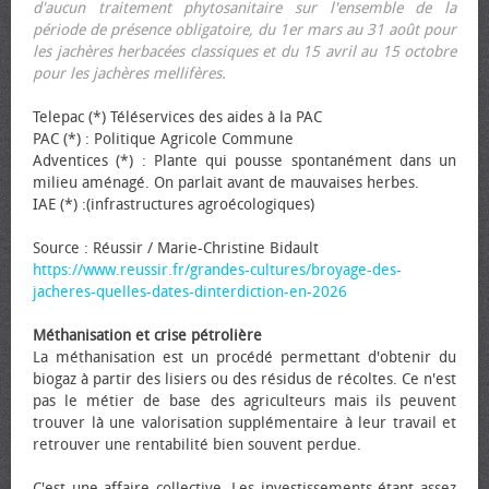
d'aucun traitement phytosanitaire sur l'ensemble de la
période de présence obligatoire, du 1er mars au 31 août pour
les jachères herbacées classiques et du 15 avril au 15 octobre
pour les jachères mellifères.
Telepac (*) Téléservices des aides à la PAC
PAC (*) : Politique Agricole Commune
Adventices (*) : Plante qui pousse spontanément dans un
milieu aménagé. On parlait avant de mauvaises herbes.
IAE (*) :(infrastructures agroécologiques)
Source : Réussir / Marie-Christine Bidault
https://www.reussir.fr/grandes-cultures/broyage-des-
jacheres-quelles-dates-dinterdiction-en-2026
Méthanisation et crise pétrolière
La méthanisation est un procédé permettant d'obtenir du
biogaz à partir des lisiers ou des résidus de récoltes. Ce n'est
pas le métier de base des agriculteurs mais ils peuvent
trouver là une valorisation supplémentaire à leur travail et
retrouver une rentabilité bien souvent perdue.
C'est une affaire collective. Les investissements étant assez