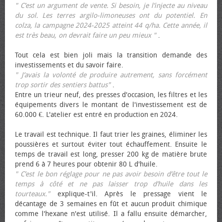
" C’est un argument de vente. Si besoin, je l’injecte au niveau
du sol. Les terres argilo-limoneuses ont du potentiel. En
colza, la campagne 2024-2025 atteint 44 q/ha. Cette année, il
est très beau, on devrait faire un peu mieux "
.
Tout cela est bien joli mais la transition demande des
investissements et du savoir faire.
" J’avais la volonté de produire autrement, sans forcément
trop sortir des sentiers battus"
.
Entre un trieur neuf, des presses d'occasion, les filtres et les
équipements divers le montant de l'investissement est de
60.000 €. L'atelier est entré en production en 2024.
Le travail est technique. Il faut trier les graines, éliminer les
poussières et surtout éviter tout échauffement. Ensuite le
temps de travail est long, presser 200 kg de matière brute
prend 6 à 7 heures pour obtenir 80 L d'huile.
" C’est le bon réglage pour ne pas avoir besoin d’être tout le
temps à côté et ne pas laisser trop d’huile dans les
tourteaux."
explique-t'il. Après le pressage vient le
décantage de 3 semaines en fût et aucun produit chimique
comme l'hexane n'est utilisé. Il a fallu ensuite démarcher,