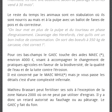
vend à 30 mois".
Le reste du temps les animaux sont en stabulation où ils
sont nourris au maïs et à la pulpe avec un ballot de fanes de
pois et du correcteur.
"On leur met en plus de la pulpe et du tourteau en phase
d’engraissement. L’avantage des Herefords, c’est qu’ils ont un
bon indice de consommation. On sort des bœufs à 350 kg de
carcasse, c’est correct !"
.
Pour ces bas-champs le GAEC touche des aides MAEC (*),
environ 4000 €, visant à accompagner le changement de
pratiques agricoles en faveur de la biodiversité, de la qualité
de l’eau et de la lutte contre l’érosion.
Il est concerné par le MAEC MHU(*) mais je vous passe les
détails c'est d'une complexité infernale.
Mathieu Brassart peut fertiliser ses sols à l'exception de la
zone Natura 2000 où on ne peut par utiliser d'engrais. Il y a
donc un retard autorisé au fauchage ou au pâturage. Le
GAEC y fait du foin.