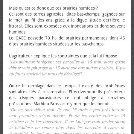
Mais qu'est ce donc que ces prairies humides
?
Ce sont des terres agricoles, dites bas-champs, gagnées sur
la mer au fil des ans grâce à la digue située derrière le
littoral. Elles sont exposées aux inondations et donc souvent
humides.
Le GAEC possède 70 ha de prairies permanentes dont 45
dites prairies humides situées sur les bas-champs.
L'agriculteur explique les contraintes que cela lui impose
:
"Les animaux intègrent ces parcelles au 10 mai, alors qu’on
démarre le pâturage au 15 avril sur nos autres prairies. Il y a
toujours environ un mois de décalage".
Outre le décalage dans le temps il existe des problèmes
sanitaires liés à ces terrains. Effectivement ils présentent
des risques parasitaires ce qui oblige à certaines
précautions. Mathieu Brassart n'y met que les bœufs.
"On les sort début mai. Ils ont 15 mois à peu près lors de
leur première saison dehors. Et on les rentre entre le 15
octobre et le 1er novembre. Il ne faut pas trop tarder sinon
la bétaillère ne rentre plus dans les parcelles à cause de
l’humidité. Ils font une deuxième saison de pâturage et on les