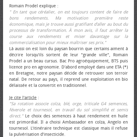
Romain Prodel explique :
" En tant que céréalier, on est toujours content de faire de
bons rendements. Ma motivation première reste
économique, mais je trouve aussi gratifiant d’aller au bout du
processus de transformation. À mon avis, il faut arrêter la
course aux rendements et miser davantage sur la
commercialisation pour mieux maîtriser ses prix."
Là aussi on est loin du paysan bourrin que certains aiment à
décrire lorsqu'ils sortent de leur "grande ville", Romain
Prodel a un beau cursus. Bac Pro agroéquipement, BTS puis
licence pro en agronomie. D'abord employé dans une ETA (*)
en Bretagne, notre paysan décide de retrouver son terroir
natal. De retour au pays, il reprend une exploitation en bio
délaissée et la convertit en traditionnel.
Je cite l'article
:
"Sa rotation associe colza, blé, orge, triticale G4 semences,
féverole et tournesol, en travail du sol simplifié et semis
direct."
Le choix des semences à haut rendement en huile
est primordial. Il a choisi Ambassador en colza, Angelo en
tournesol. L'itinéraire technique est classique mais il refuse
la pulvérisation d'insecticide.