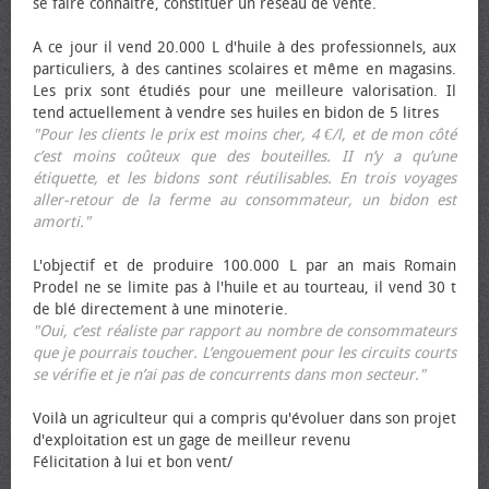
se faire connaître, constituer un réseau de vente.
A ce jour il vend 20.000 L d'huile à des professionnels, aux
particuliers, à des cantines scolaires et même en magasins.
Les prix sont étudiés pour une meilleure valorisation. Il
tend actuellement à vendre ses huiles en bidon de 5 litres
"Pour les clients le prix est moins cher, 4 €/l, et de mon côté
c’est moins coûteux que des bouteilles. II n’y a qu’une
étiquette, et les bidons sont réutilisables. En trois voyages
aller-retour de la ferme au consommateur, un bidon est
amorti."
L'objectif et de produire 100.000 L par an mais Romain
Prodel ne se limite pas à l'huile et au tourteau, il vend 30 t
de blé directement à une minoterie.
"Oui, c’est réaliste par rapport au nombre de consommateurs
que je pourrais toucher. L’engouement pour les circuits courts
se vérifie et je n’ai pas de concurrents dans mon secteur."
Voilà un agriculteur qui a compris qu'évoluer dans son projet
d'exploitation est un gage de meilleur revenu
Félicitation à lui et bon vent/