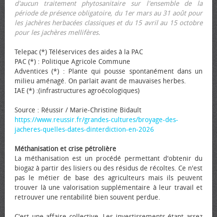
d'aucun traitement phytosanitaire sur l'ensemble de la
période de présence obligatoire, du 1er mars au 31 août pour
les jachères herbacées classiques et du 15 avril au 15 octobre
pour les jachères mellifères.
Telepac (*) Téléservices des aides à la PAC
PAC (*) : Politique Agricole Commune
Adventices (*) : Plante qui pousse spontanément dans un
milieu aménagé. On parlait avant de mauvaises herbes.
IAE (*) :(infrastructures agroécologiques)
Source : Réussir / Marie-Christine Bidault
https://www.reussir.fr/grandes-cultures/broyage-des-
jacheres-quelles-dates-dinterdiction-en-2026
Méthanisation et crise pétrolière
La méthanisation est un procédé permettant d'obtenir du
biogaz à partir des lisiers ou des résidus de récoltes. Ce n'est
pas le métier de base des agriculteurs mais ils peuvent
trouver là une valorisation supplémentaire à leur travail et
retrouver une rentabilité bien souvent perdue.
C'est une affaire collective. Les investissements étant assez