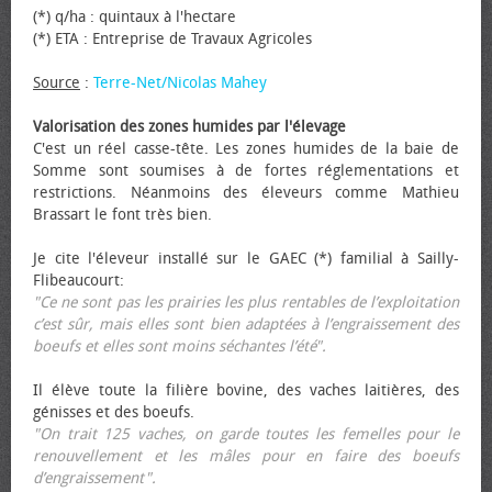
(*) q/ha : quintaux à l'hectare
(*) ETA : Entreprise de Travaux Agricoles
Source
:
Terre-Net/Nicolas Mahey
Valorisation des zones humides par l'élevage
C'est un réel casse-tête. Les zones humides de la baie de
Somme sont soumises à de fortes réglementations et
restrictions. Néanmoins des éleveurs comme Mathieu
Brassart le font très bien.
Je cite l'éleveur installé sur le GAEC (*) familial à Sailly-
Flibeaucourt:
"Ce ne sont pas les prairies les plus rentables de l’exploitation
c’est sûr, mais elles sont bien adaptées à l’engraissement des
bœufs et elles sont moins séchantes l’été".
Il élève toute la filière bovine, des vaches laitières, des
génisses et des bœufs.
"On trait 125 vaches, on garde toutes les femelles pour le
renouvellement et les mâles pour en faire des bœufs
d’engraissement".