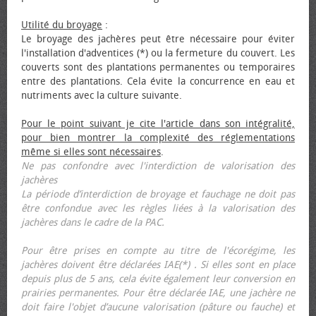
Utilité du broyage
:
Le broyage des jachères peut être nécessaire pour éviter
l'installation d'adventices (*) ou la fermeture du couvert. Les
couverts sont des plantations permanentes ou temporaires
entre des plantations. Cela évite la concurrence en eau et
nutriments avec la culture suivante.
Pour le point suivant je cite l'article dans son intégralité,
pour bien montrer la complexité des réglementations
même si elles sont nécessaires
.
Ne pas confondre avec l'interdiction de valorisation des
jachères
La période d’interdiction de broyage et fauchage ne doit pas
être confondue avec les règles liées à la valorisation des
jachères dans le cadre de la PAC.
Pour être prises en compte au titre de l'écorégime, les
jachères doivent être déclarées IAE(*) . Si elles sont en place
depuis plus de 5 ans, cela évite également leur conversion en
prairies permanentes. Pour être déclarée IAE, une jachère ne
doit faire l'objet d’aucune valorisation (pâture ou fauche) et