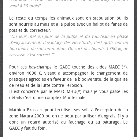
vend à 30 mois".
Le reste du temps les animaux sont en stabulation où ils
sont nourris au maïs et à la pulpe avec un ballot de fanes de
pois et du correcteur.
"On leur met en plus de la pulpe et du tourteau en phase
d’engraissement. L’avantage des Herefords, c’est qu’ils ont un
bon indice de consommation. On sort des bœufs à 350 kg de
carcasse, c’est correct !"
.
Pour ces bas-champs le GAEC touche des aides MAEC (*),
environ 4000 €, visant à accompagner le changement de
pratiques agricoles en faveur de la biodiversité, de la qualité
de l’eau et de la lutte contre l’érosion.
Il est concerné par le MAEC MHU(*) mais je vous passe les
détails c'est d'une complexité infernale.
Mathieu Brassart peut fertiliser ses sols à l'exception de la
zone Natura 2000 où on ne peut par utiliser d'engrais. Il y a
donc un retard autorisé au fauchage ou au pâturage. Le
GAEC y fait du foin.