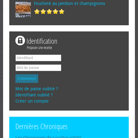
Feuilleté au jambon et champignons
Identification
Proposer une recette
Connexion
Mot de passe oublié ?
Identifiant oublié ?
Créer un compte
Dernières Chroniques
Les Chroniques de Lucullus n°692