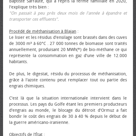
Baptiste Sarraute, qui a repris la ferme familiale en 2020,
l'explique très bien :
"On passait à peu près deux mois de l'année à épandre et
transporter ces effluents"
.
Procédé de méthanisation à Blajan
:
Le lisier et les résidus d'ensilage sont brassés dans des cuves
de 3000 m³ à 60°C . 27 000 tonnes de biomasse sont traités
annuellement, produisant 20 MWh(*) de bio-méthane ce qui
représente la consommation en gaz d'une ville de 12.000
habitants.
De plus, le digestat, résidu du processus de méthanisation,
grâce à l'azote contenu peut remplacer tout ou partie des
engrais chimiques.
C'est là que la situation internationale intervient dans le
processus. Les pays du Golfe étant les premiers producteurs
d'engrais au monde, le blocage du détroit d'Ormuz a fait
bondir le coût des engrais de 30 à 40 % depuis le début de
la guerre américano-iranienne.
Objectifs de l’État
: