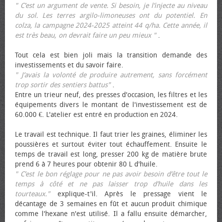
" C’est un argument de vente. Si besoin, je l’injecte au niveau
du sol. Les terres argilo-limoneuses ont du potentiel. En
colza, la campagne 2024-2025 atteint 44 q/ha. Cette année, il
est très beau, on devrait faire un peu mieux "
.
Tout cela est bien joli mais la transition demande des
investissements et du savoir faire.
" J’avais la volonté de produire autrement, sans forcément
trop sortir des sentiers battus"
.
Entre un trieur neuf, des presses d'occasion, les filtres et les
équipements divers le montant de l'investissement est de
60.000 €. L'atelier est entré en production en 2024.
Le travail est technique. Il faut trier les graines, éliminer les
poussières et surtout éviter tout échauffement. Ensuite le
temps de travail est long, presser 200 kg de matière brute
prend 6 à 7 heures pour obtenir 80 L d'huile.
" C’est le bon réglage pour ne pas avoir besoin d’être tout le
temps à côté et ne pas laisser trop d’huile dans les
tourteaux."
explique-t'il. Après le pressage vient le
décantage de 3 semaines en fût et aucun produit chimique
comme l'hexane n'est utilisé. Il a fallu ensuite démarcher,