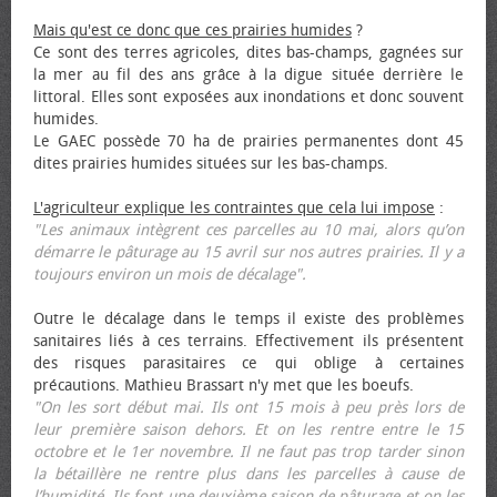
Mais qu'est ce donc que ces prairies humides
?
Ce sont des terres agricoles, dites bas-champs, gagnées sur
la mer au fil des ans grâce à la digue située derrière le
littoral. Elles sont exposées aux inondations et donc souvent
humides.
Le GAEC possède 70 ha de prairies permanentes dont 45
dites prairies humides situées sur les bas-champs.
L'agriculteur explique les contraintes que cela lui impose
:
"Les animaux intègrent ces parcelles au 10 mai, alors qu’on
démarre le pâturage au 15 avril sur nos autres prairies. Il y a
toujours environ un mois de décalage".
Outre le décalage dans le temps il existe des problèmes
sanitaires liés à ces terrains. Effectivement ils présentent
des risques parasitaires ce qui oblige à certaines
précautions. Mathieu Brassart n'y met que les bœufs.
"On les sort début mai. Ils ont 15 mois à peu près lors de
leur première saison dehors. Et on les rentre entre le 15
octobre et le 1er novembre. Il ne faut pas trop tarder sinon
la bétaillère ne rentre plus dans les parcelles à cause de
l’humidité. Ils font une deuxième saison de pâturage et on les