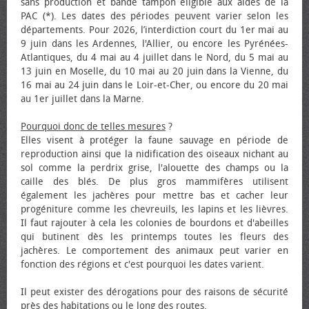
sans production et bande tampon éligible aux aides de la
PAC (*). Les dates des périodes peuvent varier selon les
départements. Pour 2026, l’interdiction court du 1er mai au
9 juin dans les Ardennes, l'Allier, ou encore les Pyrénées-
Atlantiques, du 4 mai au 4 juillet dans le Nord, du 5 mai au
13 juin en Moselle, du 10 mai au 20 juin dans la Vienne, du
16 mai au 24 juin dans le Loir-et-Cher, ou encore du 20 mai
au 1er juillet dans la Marne.
Pourquoi donc de telles mesures
?
Elles visent à protéger la faune sauvage en période de
reproduction ainsi que la nidification des oiseaux nichant au
sol comme la perdrix grise, l'alouette des champs ou la
caille des blés. De plus gros mammifères utilisent
également les jachères pour mettre bas et cacher leur
progéniture comme les chevreuils, les lapins et les lièvres.
Il faut rajouter à cela les colonies de bourdons et d'abeilles
qui butinent dès les printemps toutes les fleurs des
jachères. Le comportement des animaux peut varier en
fonction des régions et c'est pourquoi les dates varient.
Il peut exister des dérogations pour des raisons de sécurité
près des habitations ou le long des routes.