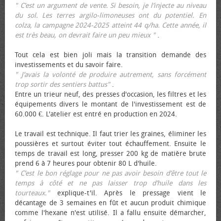
" C’est un argument de vente. Si besoin, je l’injecte au niveau
du sol. Les terres argilo-limoneuses ont du potentiel. En
colza, la campagne 2024-2025 atteint 44 q/ha. Cette année, il
est très beau, on devrait faire un peu mieux "
.
Tout cela est bien joli mais la transition demande des
investissements et du savoir faire.
" J’avais la volonté de produire autrement, sans forcément
trop sortir des sentiers battus"
.
Entre un trieur neuf, des presses d'occasion, les filtres et les
équipements divers le montant de l'investissement est de
60.000 €. L'atelier est entré en production en 2024.
Le travail est technique. Il faut trier les graines, éliminer les
poussières et surtout éviter tout échauffement. Ensuite le
temps de travail est long, presser 200 kg de matière brute
prend 6 à 7 heures pour obtenir 80 L d'huile.
" C’est le bon réglage pour ne pas avoir besoin d’être tout le
temps à côté et ne pas laisser trop d’huile dans les
tourteaux."
explique-t'il. Après le pressage vient le
décantage de 3 semaines en fût et aucun produit chimique
comme l'hexane n'est utilisé. Il a fallu ensuite démarcher,