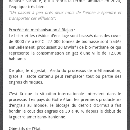
Baptiste Sarraute, qui a repris la ferme familiale en 2020,
l'explique très bien :
"On passait à peu près deux mois de l'année à épandre et
transporter ces effluents"
.
Procédé de méthanisation à Blajan
:
Le lisier et les résidus d'ensilage sont brassés dans des cuves
de 3000 m³ à 60°C . 27 000 tonnes de biomasse sont traités
annuellement, produisant 20 MWh(*) de bio-méthane ce qui
représente la consommation en gaz d'une ville de 12.000
habitants.
De plus, le digestat, résidu du processus de méthanisation,
grâce à l'azote contenu peut remplacer tout ou partie des
engrais chimiques.
C'est là que la situation internationale intervient dans le
processus. Les pays du Golfe étant les premiers producteurs
d'engrais au monde, le blocage du détroit d'Ormuz a fait
bondir le coût des engrais de 30 à 40 % depuis le début de
la guerre américano-iranienne.
Objectifs de l’État
: