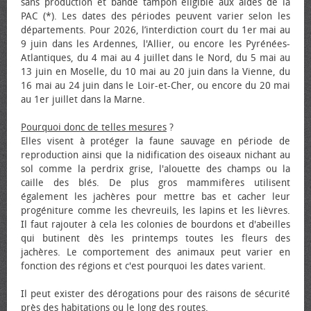
sans production et bande tampon éligible aux aides de la
PAC (*). Les dates des périodes peuvent varier selon les
départements. Pour 2026, l’interdiction court du 1er mai au
9 juin dans les Ardennes, l'Allier, ou encore les Pyrénées-
Atlantiques, du 4 mai au 4 juillet dans le Nord, du 5 mai au
13 juin en Moselle, du 10 mai au 20 juin dans la Vienne, du
16 mai au 24 juin dans le Loir-et-Cher, ou encore du 20 mai
au 1er juillet dans la Marne.
Pourquoi donc de telles mesures
?
Elles visent à protéger la faune sauvage en période de
reproduction ainsi que la nidification des oiseaux nichant au
sol comme la perdrix grise, l'alouette des champs ou la
caille des blés. De plus gros mammifères utilisent
également les jachères pour mettre bas et cacher leur
progéniture comme les chevreuils, les lapins et les lièvres.
Il faut rajouter à cela les colonies de bourdons et d'abeilles
qui butinent dès les printemps toutes les fleurs des
jachères. Le comportement des animaux peut varier en
fonction des régions et c'est pourquoi les dates varient.
Il peut exister des dérogations pour des raisons de sécurité
près des habitations ou le long des routes.