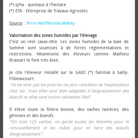
(*) q/ha : quintaux à l'hectare
(*) ETA : Entreprise de Travaux Agricoles
Source
:
Terre-Net/Nicolas Mahey
Valorisation des zones humides par l'élevage
C'est un réel casse-tête. Les zones humides de la baie de
Somme sont soumises à de fortes réglementations et
restrictions. Néanmoins des éleveurs comme Mathieu
Brassart le font très bien.
Je cite l'éleveur installé sur le GAEC (*) familial à Sailly-
Flibeaucourt:
"Ce ne sont pas les prairies les plus rentables de l’exploitation
c’est sûr, mais elles sont bien adaptées à l’engraissement des
bœufs et elles sont moins séchantes l’été".
Il élève toute la filière bovine, des vaches laitières, des
génisses et des bœufs.
"On trait 125 vaches, on garde toutes les femelles pour le
renouvellement et les mâles pour en faire des bœufs
d’engraissement".