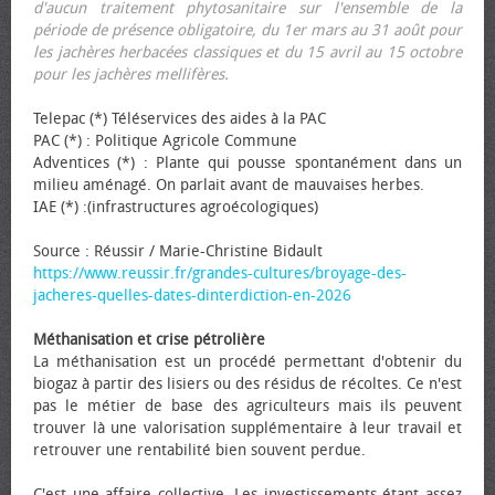
d'aucun traitement phytosanitaire sur l'ensemble de la
période de présence obligatoire, du 1er mars au 31 août pour
les jachères herbacées classiques et du 15 avril au 15 octobre
pour les jachères mellifères.
Telepac (*) Téléservices des aides à la PAC
PAC (*) : Politique Agricole Commune
Adventices (*) : Plante qui pousse spontanément dans un
milieu aménagé. On parlait avant de mauvaises herbes.
IAE (*) :(infrastructures agroécologiques)
Source : Réussir / Marie-Christine Bidault
https://www.reussir.fr/grandes-cultures/broyage-des-
jacheres-quelles-dates-dinterdiction-en-2026
Méthanisation et crise pétrolière
La méthanisation est un procédé permettant d'obtenir du
biogaz à partir des lisiers ou des résidus de récoltes. Ce n'est
pas le métier de base des agriculteurs mais ils peuvent
trouver là une valorisation supplémentaire à leur travail et
retrouver une rentabilité bien souvent perdue.
C'est une affaire collective. Les investissements étant assez