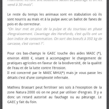
vend à 30 mois".
Le reste du temps les animaux sont en stabulation où ils
sont nourris au maïs et à la pulpe avec un ballot de fanes de
pois et du correcteur.
"On leur met en plus de la pulpe et du tourteau en phase
d’engraissement. L’avantage des Herefords, c’est qu’ils ont un
bon indice de consommation. On sort des bœufs à 350 kg de
carcasse, c’est correct !"
.
Pour ces bas-champs le GAEC touche des aides MAEC (*),
environ 4000 €, visant à accompagner le changement de
pratiques agricoles en faveur de la biodiversité, de la qualité
de l’eau et de la lutte contre l’érosion.
Il est concerné par le MAEC MHU(*) mais je vous passe les
détails c'est d'une complexité infernale.
Mathieu Brassart peut fertiliser ses sols à l'exception de la
zone Natura 2000 où on ne peut par utiliser d'engrais. Il y a
donc un retard autorisé au fauchage ou au pâturage. Le
GAEC y fait du foin.