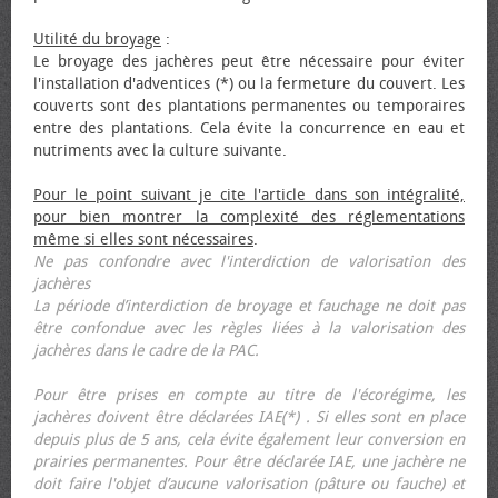
Utilité du broyage
:
Le broyage des jachères peut être nécessaire pour éviter
l'installation d'adventices (*) ou la fermeture du couvert. Les
couverts sont des plantations permanentes ou temporaires
entre des plantations. Cela évite la concurrence en eau et
nutriments avec la culture suivante.
Pour le point suivant je cite l'article dans son intégralité,
pour bien montrer la complexité des réglementations
même si elles sont nécessaires
.
Ne pas confondre avec l'interdiction de valorisation des
jachères
La période d’interdiction de broyage et fauchage ne doit pas
être confondue avec les règles liées à la valorisation des
jachères dans le cadre de la PAC.
Pour être prises en compte au titre de l'écorégime, les
jachères doivent être déclarées IAE(*) . Si elles sont en place
depuis plus de 5 ans, cela évite également leur conversion en
prairies permanentes. Pour être déclarée IAE, une jachère ne
doit faire l'objet d’aucune valorisation (pâture ou fauche) et