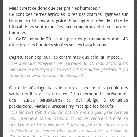
Mais qu'est ce donc que ces prairies humides
?
Ce sont des terres agricoles, dites bas-champs, gagnées sur
la mer au fil des ans grâce à la digue située derrière le
littoral. Elles sont exposées aux inondations et donc souvent
humides.
Le GAEC possède 70 ha de prairies permanentes dont 45
dites prairies humides situées sur les bas-champs.
L'agriculteur explique les contraintes que cela lui impose
:
"Les animaux intègrent ces parcelles au 10 mai, alors qu’on
démarre le pâturage au 15 avril sur nos autres prairies. Il y a
toujours environ un mois de décalage".
Outre le décalage dans le temps il existe des problèmes
sanitaires liés à ces terrains. Effectivement ils présentent
des risques parasitaires ce qui oblige à certaines
précautions. Mathieu Brassart n'y met que les bœufs.
"On les sort début mai. Ils ont 15 mois à peu près lors de
leur première saison dehors. Et on les rentre entre le 15
octobre et le 1er novembre. Il ne faut pas trop tarder sinon
la bétaillère ne rentre plus dans les parcelles à cause de
l’humidité. Ils font une deuxième saison de pâturage et on les