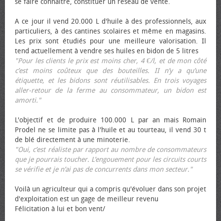
se faire connaître, constituer un réseau de vente.
A ce jour il vend 20.000 L d'huile à des professionnels, aux
particuliers, à des cantines scolaires et même en magasins.
Les prix sont étudiés pour une meilleure valorisation. Il
tend actuellement à vendre ses huiles en bidon de 5 litres
"Pour les clients le prix est moins cher, 4 €/l, et de mon côté
c’est moins coûteux que des bouteilles. II n’y a qu’une
étiquette, et les bidons sont réutilisables. En trois voyages
aller-retour de la ferme au consommateur, un bidon est
amorti."
L'objectif et de produire 100.000 L par an mais Romain
Prodel ne se limite pas à l'huile et au tourteau, il vend 30 t
de blé directement à une minoterie.
"Oui, c’est réaliste par rapport au nombre de consommateurs
que je pourrais toucher. L’engouement pour les circuits courts
se vérifie et je n’ai pas de concurrents dans mon secteur."
Voilà un agriculteur qui a compris qu'évoluer dans son projet
d'exploitation est un gage de meilleur revenu
Félicitation à lui et bon vent/