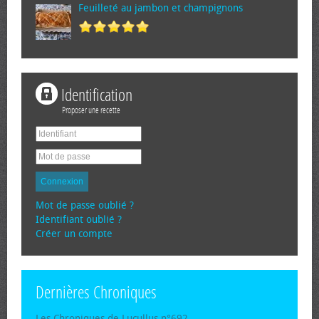
Feuilleté au jambon et champignons
Identification
Proposer une recette
Connexion
Mot de passe oublié ?
Identifiant oublié ?
Créer un compte
Dernières Chroniques
Les Chroniques de Lucullus n°692