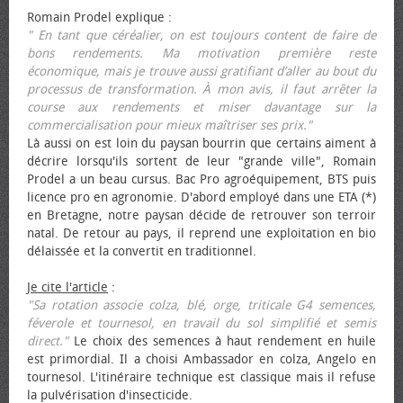
Romain Prodel explique :
" En tant que céréalier, on est toujours content de faire de
bons rendements. Ma motivation première reste
économique, mais je trouve aussi gratifiant d’aller au bout du
processus de transformation. À mon avis, il faut arrêter la
course aux rendements et miser davantage sur la
commercialisation pour mieux maîtriser ses prix."
Là aussi on est loin du paysan bourrin que certains aiment à
décrire lorsqu'ils sortent de leur "grande ville", Romain
Prodel a un beau cursus. Bac Pro agroéquipement, BTS puis
licence pro en agronomie. D'abord employé dans une ETA (*)
en Bretagne, notre paysan décide de retrouver son terroir
natal. De retour au pays, il reprend une exploitation en bio
délaissée et la convertit en traditionnel.
Je cite l'article
:
"Sa rotation associe colza, blé, orge, triticale G4 semences,
féverole et tournesol, en travail du sol simplifié et semis
direct."
Le choix des semences à haut rendement en huile
est primordial. Il a choisi Ambassador en colza, Angelo en
tournesol. L'itinéraire technique est classique mais il refuse
la pulvérisation d'insecticide.