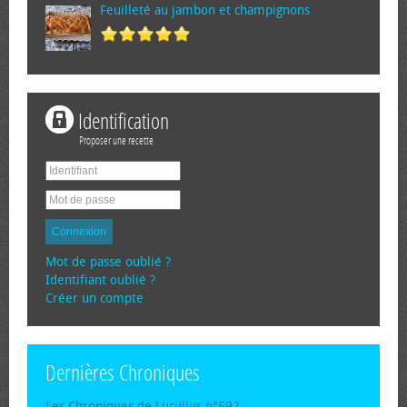
Feuilleté au jambon et champignons
Identification
Proposer une recette
Connexion
Mot de passe oublié ?
Identifiant oublié ?
Créer un compte
Dernières Chroniques
Les Chroniques de Lucullus n°692