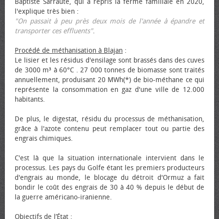
Baptiste Sarraute, qui a repris la ferme familiale en 2020,
l'explique très bien :
"On passait à peu près deux mois de l'année à épandre et
transporter ces effluents"
.
Procédé de méthanisation à Blajan
:
Le lisier et les résidus d'ensilage sont brassés dans des cuves
de 3000 m³ à 60°C . 27 000 tonnes de biomasse sont traités
annuellement, produisant 20 MWh(*) de bio-méthane ce qui
représente la consommation en gaz d'une ville de 12.000
habitants.
De plus, le digestat, résidu du processus de méthanisation,
grâce à l'azote contenu peut remplacer tout ou partie des
engrais chimiques.
C'est là que la situation internationale intervient dans le
processus. Les pays du Golfe étant les premiers producteurs
d'engrais au monde, le blocage du détroit d'Ormuz a fait
bondir le coût des engrais de 30 à 40 % depuis le début de
la guerre américano-iranienne.
Objectifs de l’État
: