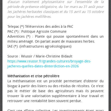
d'aucun traitement phytosanitaire sur l'ensemble de la
période de présence obligatoire, du 1er mars au 31 août pour
les jachères herbacées classiques et du 15 avril au 15 octobre
pour les jachères mellifères.
Telepac (*) Téléservices des aides à la PAC
PAC (*) : Politique Agricole Commune
Adventices (*) : Plante qui pousse spontanément dans un
milieu aménagé. On parlait avant de mauvaises herbes.
IAE (*) :(infrastructures agroécologiques)
Source : Réussir / Marie-Christine Bidault
https://www.reussir.fr/grandes-cultures/broyage-des-
jacheres-quelles-dates-dinterdiction-en-2026
Méthanisation et crise pétrolière
La méthanisation est un procédé permettant d'obtenir du
biogaz à partir des lisiers ou des résidus de récoltes. Ce n'est
pas le métier de base des agriculteurs mais ils peuvent
trouver là une valorisation supplémentaire à leur travail et
retrouver une rentabilité bien souvent perdue.
C'est une affaire collective. Les investissements étant assez