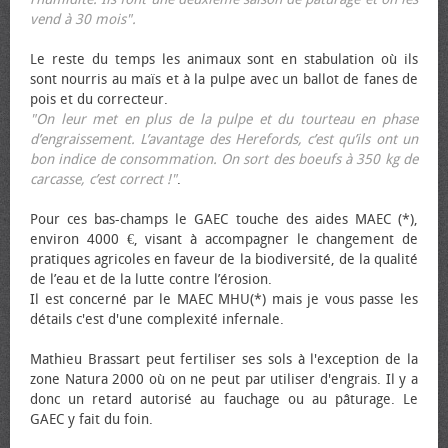
vend à 30 mois".
Le reste du temps les animaux sont en stabulation où ils
sont nourris au maïs et à la pulpe avec un ballot de fanes de
pois et du correcteur.
"On leur met en plus de la pulpe et du tourteau en phase
d’engraissement. L’avantage des Herefords, c’est qu’ils ont un
bon indice de consommation. On sort des bœufs à 350 kg de
carcasse, c’est correct !"
.
Pour ces bas-champs le GAEC touche des aides MAEC (*),
environ 4000 €, visant à accompagner le changement de
pratiques agricoles en faveur de la biodiversité, de la qualité
de l’eau et de la lutte contre l’érosion.
Il est concerné par le MAEC MHU(*) mais je vous passe les
détails c'est d'une complexité infernale.
Mathieu Brassart peut fertiliser ses sols à l'exception de la
zone Natura 2000 où on ne peut par utiliser d'engrais. Il y a
donc un retard autorisé au fauchage ou au pâturage. Le
GAEC y fait du foin.