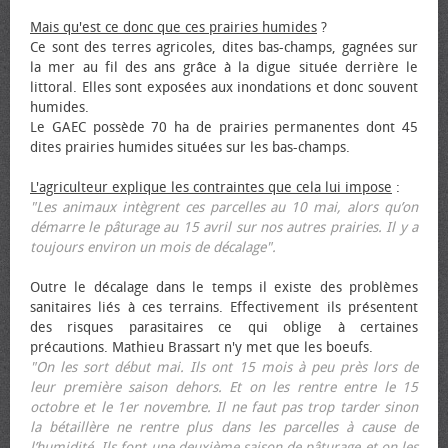
Mais qu'est ce donc que ces prairies humides
?
Ce sont des terres agricoles, dites bas-champs, gagnées sur
la mer au fil des ans grâce à la digue située derrière le
littoral. Elles sont exposées aux inondations et donc souvent
humides.
Le GAEC possède 70 ha de prairies permanentes dont 45
dites prairies humides situées sur les bas-champs.
L'agriculteur explique les contraintes que cela lui impose
:
"Les animaux intègrent ces parcelles au 10 mai, alors qu’on
démarre le pâturage au 15 avril sur nos autres prairies. Il y a
toujours environ un mois de décalage".
Outre le décalage dans le temps il existe des problèmes
sanitaires liés à ces terrains. Effectivement ils présentent
des risques parasitaires ce qui oblige à certaines
précautions. Mathieu Brassart n'y met que les bœufs.
"On les sort début mai. Ils ont 15 mois à peu près lors de
leur première saison dehors. Et on les rentre entre le 15
octobre et le 1er novembre. Il ne faut pas trop tarder sinon
la bétaillère ne rentre plus dans les parcelles à cause de
l’humidité. Ils font une deuxième saison de pâturage et on les