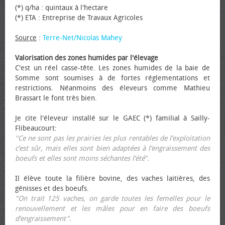
(*) q/ha : quintaux à l'hectare
(*) ETA : Entreprise de Travaux Agricoles
Source
:
Terre-Net/Nicolas Mahey
Valorisation des zones humides par l'élevage
C'est un réel casse-tête. Les zones humides de la baie de
Somme sont soumises à de fortes réglementations et
restrictions. Néanmoins des éleveurs comme Mathieu
Brassart le font très bien.
Je cite l'éleveur installé sur le GAEC (*) familial à Sailly-
Flibeaucourt:
"Ce ne sont pas les prairies les plus rentables de l’exploitation
c’est sûr, mais elles sont bien adaptées à l’engraissement des
bœufs et elles sont moins séchantes l’été".
Il élève toute la filière bovine, des vaches laitières, des
génisses et des bœufs.
"On trait 125 vaches, on garde toutes les femelles pour le
renouvellement et les mâles pour en faire des bœufs
d’engraissement".