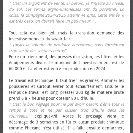
" C’est un argument de vente. Si besoin, je l’injecte au niveau
du sol. Les terres argilo-limoneuses ont du potentiel. En
colza, la campagne 2024-2025 atteint 44 q/ha. Cette année, il
est très beau, on devrait faire un peu mieux "
.
Tout cela est bien joli mais la transition demande des
investissements et du savoir faire.
" J’avais la volonté de produire autrement, sans forcément
trop sortir des sentiers battus"
.
Entre un trieur neuf, des presses d'occasion, les filtres et les
équipements divers le montant de l'investissement est de
60.000 €. L'atelier est entré en production en 2024.
Le travail est technique. Il faut trier les graines, éliminer les
poussières et surtout éviter tout échauffement. Ensuite le
temps de travail est long, presser 200 kg de matière brute
prend 6 à 7 heures pour obtenir 80 L d'huile.
" C’est le bon réglage pour ne pas avoir besoin d’être tout le
temps à côté et ne pas laisser trop d’huile dans les
tourteaux."
explique-t'il. Après le pressage vient le
décantage de 3 semaines en fût et aucun produit chimique
comme l'hexane n'est utilisé. Il a fallu ensuite démarcher,