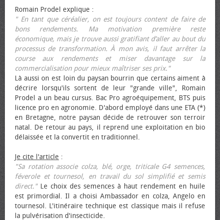
Romain Prodel explique :
" En tant que céréalier, on est toujours content de faire de
bons rendements. Ma motivation première reste
économique, mais je trouve aussi gratifiant d’aller au bout du
processus de transformation. À mon avis, il faut arrêter la
course aux rendements et miser davantage sur la
commercialisation pour mieux maîtriser ses prix."
Là aussi on est loin du paysan bourrin que certains aiment à
décrire lorsqu'ils sortent de leur "grande ville", Romain
Prodel a un beau cursus. Bac Pro agroéquipement, BTS puis
licence pro en agronomie. D'abord employé dans une ETA (*)
en Bretagne, notre paysan décide de retrouver son terroir
natal. De retour au pays, il reprend une exploitation en bio
délaissée et la convertit en traditionnel.
Je cite l'article
:
"Sa rotation associe colza, blé, orge, triticale G4 semences,
féverole et tournesol, en travail du sol simplifié et semis
direct."
Le choix des semences à haut rendement en huile
est primordial. Il a choisi Ambassador en colza, Angelo en
tournesol. L'itinéraire technique est classique mais il refuse
la pulvérisation d'insecticide.