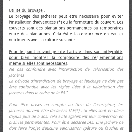
Utilité du broyage
:
Le broyage des jachères peut être nécessaire pour éviter
l'installation d'adventices (*) ou la fermeture du couvert. Les
couverts sont des plantations permanentes ou temporaires
entre des plantations. Cela évite la concurrence en eau et
nutriments avec la culture suivante.
Pour le point suivant je cite l'article dans son intégralité,
pour bien montrer la complexité des réglementations
même si elles sont nécessaires
.
Ne pas confondre avec l'interdiction de valorisation des
jachères
La période d’interdiction de broyage et fauchage ne doit pas
être confondue avec les règles liées à la valorisation des
jachères dans le cadre de la PAC.
Pour être prises en compte au titre de l'écorégime, les
jachères doivent être déclarées IAE(*) . Si elles sont en place
depuis plus de 5 ans, cela évite également leur conversion en
prairies permanentes. Pour être déclarée IAE, une jachère ne
doit faire l'objet d’aucune valorisation (pâture ou fauche) et