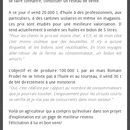
se faire connaître, constituer un réseau de vente.
A ce jour il vend 20.000 L d'huile à des professionnels, aux
particuliers, à des cantines scolaires et même en magasins.
Les prix sont étudiés pour une meilleure valorisation. Il
tend actuellement à vendre ses huiles en bidon de 5 litres
"Pour les clients le prix est moins cher, 4 €/l, et de mon côté
c’est moins coûteux que des bouteilles. II n’y a qu’une
étiquette, et les bidons sont réutilisables. En trois voyages
aller-retour de la ferme au consommateur, un bidon est
amorti."
L'objectif et de produire 100.000 L par an mais Romain
Prodel ne se limite pas à l'huile et au tourteau, il vend 30 t
de blé directement à une minoterie.
"Oui, c’est réaliste par rapport au nombre de consommateurs
que je pourrais toucher. L’engouement pour les circuits courts
se vérifie et je n’ai pas de concurrents dans mon secteur."
Voilà un agriculteur qui a compris qu'évoluer dans son projet
d'exploitation est un gage de meilleur revenu
Félicitation à lui et bon vent/