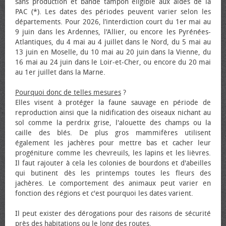
sans production et bande tampon éligible aux aides de la
PAC (*). Les dates des périodes peuvent varier selon les
départements. Pour 2026, l’interdiction court du 1er mai au
9 juin dans les Ardennes, l'Allier, ou encore les Pyrénées-
Atlantiques, du 4 mai au 4 juillet dans le Nord, du 5 mai au
13 juin en Moselle, du 10 mai au 20 juin dans la Vienne, du
16 mai au 24 juin dans le Loir-et-Cher, ou encore du 20 mai
au 1er juillet dans la Marne.
Pourquoi donc de telles mesures
?
Elles visent à protéger la faune sauvage en période de
reproduction ainsi que la nidification des oiseaux nichant au
sol comme la perdrix grise, l'alouette des champs ou la
caille des blés. De plus gros mammifères utilisent
également les jachères pour mettre bas et cacher leur
progéniture comme les chevreuils, les lapins et les lièvres.
Il faut rajouter à cela les colonies de bourdons et d'abeilles
qui butinent dès les printemps toutes les fleurs des
jachères. Le comportement des animaux peut varier en
fonction des régions et c'est pourquoi les dates varient.
Il peut exister des dérogations pour des raisons de sécurité
près des habitations ou le long des routes.