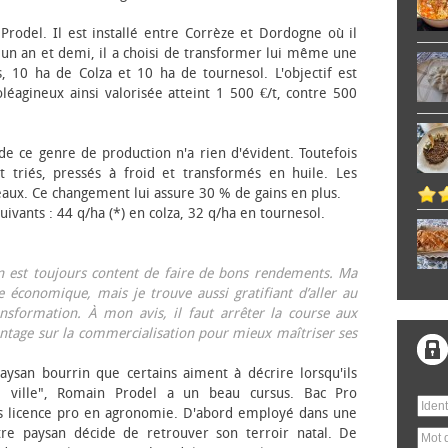
 Prodel. Il est installé entre Corrèze et Dordogne où il
, un an et demi, il a choisi de transformer lui même une
, 10 ha de Colza et 10 ha de tournesol. L'objectif est
éagineux ainsi valorisée atteint 1 500 €/t, contre 500
 de ce genre de production n'a rien d'évident. Toutefois
 triés, pressés à froid et transformés en huile. Les
eaux. Ce changement lui assure 30 % de gains en plus.
ivants : 44 q/ha (*) en colza, 32 q/ha en tournesol.
on est toujours content de faire de bons rendements. Ma
 économique, mais je trouve aussi gratifiant d’aller au
nsformation. À mon avis, il faut arrêter la course aux
tage sur la commercialisation pour mieux maîtriser ses
aysan bourrin que certains aiment à décrire lorsqu'ils
e ville", Romain Prodel a un beau cursus. Bac Pro
s licence pro en agronomie. D'abord employé dans une
tre paysan décide de retrouver son terroir natal. De