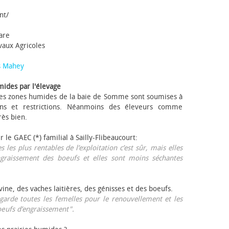
nt/
tare
avaux Agricoles
s Mahey
mides par l'élevage
 Les zones humides de la baie de Somme sont soumises à
ons et restrictions. Néanmoins des éleveurs comme
rès bien.
ur le GAEC (*) familial à Sailly-Flibeaucourt:
s les plus rentables de l’exploitation c’est sûr, mais elles
ngraissement des bœufs et elles sont moins séchantes
ovine, des vaches laitières, des génisses et des bœufs.
garde toutes les femelles pour le renouvellement et les
œufs d’engraissement".