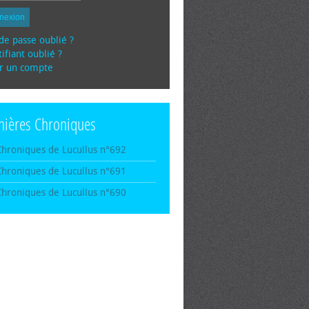
nexion
de passe oublié ?
ifiant oublié ?
r un compte
nières Chroniques
Chroniques de Lucullus n°692
Chroniques de Lucullus n°691
Chroniques de Lucullus n°690