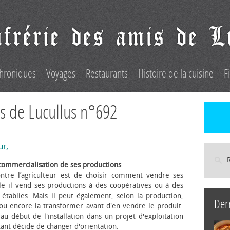
hroniques
Voyages
Restaurants
Histoire de la cuisine
F
s de Lucullus n°692
ur,
commercialisation de ses productions
ntre l’agriculteur est de choisir comment vendre ses
le il vend ses productions à des coopératives ou à des
s établies. Mais il peut également, selon la production,
Der
 ou encore la transformer avant d'en vendre le produit.
au début de l'installation dans un projet d'exploitation
itant décide de changer d'orientation.