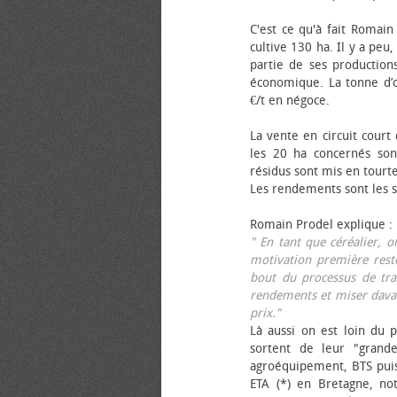
C'est ce qu'à fait Romain
cultive 130 ha. Il y a peu
partie de ses productions
économique. La tonne d’ol
€/t en négoce.
La vente en circuit court
les 20 ha concernés sont
résidus sont mis en tourt
Les rendements sont les su
Romain Prodel explique :
" En tant que céréalier, 
motivation première reste
bout du processus de tra
rendements et miser davan
prix."
Là aussi on est loin du p
sortent de leur "grand
agroéquipement, BTS pui
ETA (*) en Bretagne, no