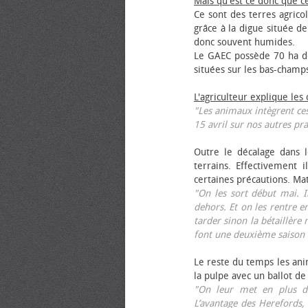
Mais qu'est ce donc que c
Ce sont des terres agrico
grâce à la digue située de
donc souvent humides.
Le GAEC possède 70 ha de
situées sur les bas-champ
L'agriculteur explique les
"Les animaux intègrent ces
15 avril sur nos autres pra
Outre le décalage dans l
terrains. Effectivement i
certaines précautions. Ma
"On les sort début mai. I
dehors. Et on les rentre e
tarder sinon la bétaillère 
font une deuxième saison 
Le reste du temps les anim
la pulpe avec un ballot de
"On leur met en plus de
L’avantage des Herefords,