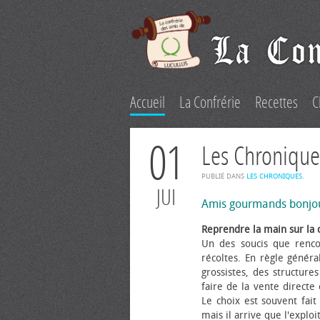
Accueil
La Confrérie
Recettes
C
01
Les Chronique
PUBLIÉ DANS
LES CHRONIQUES
.
JUI
Amis gourmands bonjo
Reprendre la main sur la 
Un des soucis que renco
récoltes. En règle généra
grossistes, des structure
faire de la vente directe
Le choix est souvent fait 
mais il arrive que l'explo