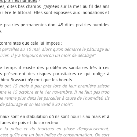
es prairies humides
?
les, dites bas-champs, gagnées sur la mer au fil des ans
rrière le littoral. Elles sont exposées aux inondations et
 prairies permanentes dont 45 dites prairies humides
s.
 contraintes que cela lui impose
:
 parcelles au 10 mai, alors qu’on démarre le pâturage au
iries. Il y a toujours environ un mois de décalage".
e temps il existe des problèmes sanitaires liés à ces
ls présentent des risques parasitaires ce qui oblige à
thieu Brassart n'y met que les bœufs.
ls ont 15 mois à peu près lors de leur première saison
ntre le 15 octobre et le 1er novembre. Il ne faut pas trop
ne rentre plus dans les parcelles à cause de l’humidité. Ils
de pâturage et on les vend à 30 mois".
aux sont en stabulation où ils sont nourris au maïs et à
 fanes de pois et du correcteur.
 la pulpe et du tourteau en phase d’engraissement.
 c’est qu’ils ont un bon indice de consommation. On sort