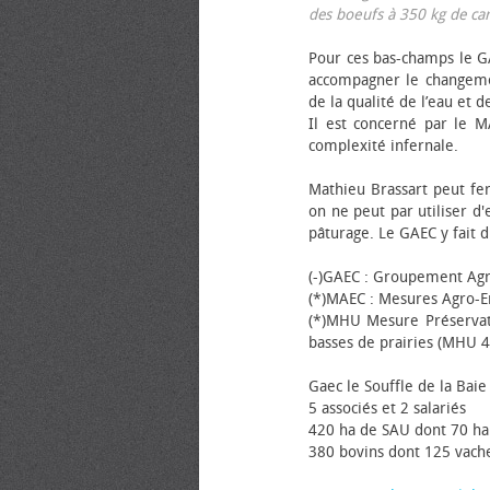
des bœufs à 350 kg de carca
Pour ces bas-champs le GA
accompagner le changemen
de la qualité de l’eau et de
Il est concerné par le M
complexité infernale.
Mathieu Brassart peut fer
on ne peut par utiliser d'
pâturage. Le GAEC y fait d
(-)GAEC : Groupement Agr
(*)MAEC : Mesures Agro-E
(*)MHU Mesure Préservat
basses de prairies (MHU 4
Gaec le Souffle de la Baie 
5 associés et 2 salariés
420 ha de SAU dont 70 ha
380 bovins dont 125 vache