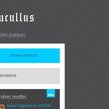
iches pratiques
Termes culinaires
nières recettes
Épaule d’agneau en effiloché