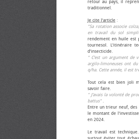
retour au pays, il repren
traditionnel.
Je cite l'article
:
"Sa rotation associe colza
en travail du sol simpli
rendement en huile est p
tournesol. L'itinéraire t
d'insecticide.
" C’est un argument de ven
argilo-limoneuses ont du
q/ha. Cette année, il est t
Tout cela est bien joli 
savoir faire.
" J’avais la volonté de pr
battus"
.
Entre un trieur neuf, des 
le montant de l'investiss
en 2024.
Le travail est technique.
surtout éviter tout échau