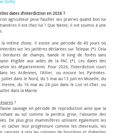
ne Scohy
lles dates d’interdiction en 2026 ?
'un agriculteur peut faucher ses prairies quand bon lui
anières il est chez lui ? Que Nenni, il est soumis à une
e.
 la même chose, il existe une période de 40 jours où
nterdits sur les jachères déclarées sur Telepac (*). Cela
x bordures de champs, bande le long de forêts sans
pon éligible aux aides de la PAC (*). Les dates des
elon les départements. Pour 2026, l’interdiction court
ns les Ardennes, l'Allier, ou encore les Pyrénées-
 juillet dans le Nord, du 5 mai au 13 juin en Moselle, du
 Vienne, du 16 mai au 24 juin dans le Loir-et-Cher, ou
uillet dans la Marne.
mesures
?
a faune sauvage en période de reproduction ainsi que la
 nichant au sol comme la perdrix grise, l'alouette des
blés. De plus gros mammifères utilisent également les
 et cacher leur progéniture comme les chevreuils, les
faut rajouter à cela les colonies de bourdons et d'abeilles