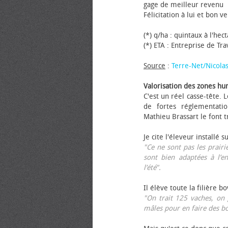
gage de meilleur revenu
Félicitation à lui et bon ve
(*) q/ha : quintaux à l'hec
(*) ETA : Entreprise de Tr
Source
:
Terre-Net/Nicola
Valorisation des zones hu
C'est un réel casse-tête.
de fortes réglementati
Mathieu Brassart le font t
Je cite l'éleveur installé s
"Ce ne sont pas les prairie
sont bien adaptées à l’e
l’été".
Il élève toute la filière b
"On trait 125 vaches, on 
mâles pour en faire des b