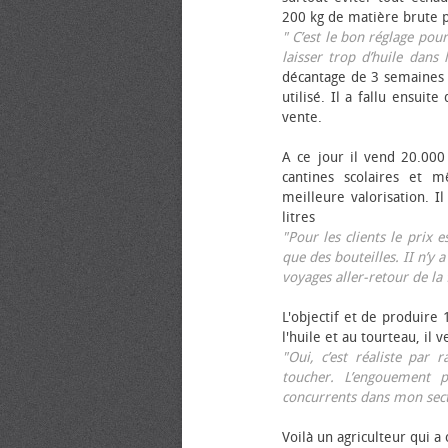
200 kg de matière brute p
" C’est le bon réglage pou
laisser trop d’huile dans 
décantage de 3 semaines 
utilisé. Il a fallu ensuit
vente.
A ce jour il vend 20.000 
cantines scolaires et 
meilleure valorisation. 
litres
"Pour les clients le prix 
que des bouteilles. II n’y a
voyages aller-retour de l
L'objectif et de produire
l'huile et au tourteau, il
"Oui, c’est réaliste pa
toucher. L’engouement p
concurrents dans mon sect
Voilà un agriculteur qui a