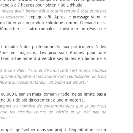
rend 6 à 7 heures pour obtenir 80 L d'huile.
r ne pas avoir besoin d’être tout le temps à côté et ne pas
les tourteaux."
explique-t'il. Après le pressage vient le
en fût et aucun produit chimique comme l'hexane n'est
e démarcher, se faire connaître, constituer un réseau de
L d'huile à des professionnels, aux particuliers, à des
même en magasins. Les prix sont étudiés pour une
Il tend actuellement à vendre ses huiles en bidon de 5
est moins cher, 4 €/l, et de mon côté c’est moins coûteux
 qu’une étiquette, et les bidons sont réutilisables. En trois
a ferme au consommateur, un bidon est amorti."
 100.000 L par an mais Romain Prodel ne se limite pas à
 vend 30 t de blé directement à une minoterie.
r rapport au nombre de consommateurs que je pourrais
our les circuits courts se vérifie et je n’ai pas de
eur."
 compris qu'évoluer dans son projet d'exploitation est un