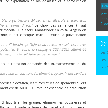
d une exploitation en bio délaissée et la convertit en
Con
Mot 
Ident
, blé, orge, triticale G4 semences, féverole et tournesol,
Crée
fié et semis direct."
Le choix des semences à haut
rimordial. Il a choisi Ambassador en colza, Angelo en
echnique est classique mais il refuse la pulvérisation
Der
te. Si besoin, je l’injecte au niveau du sol. Les terres
 potentiel. En colza, la campagne 2024-2025 atteint 44
Les 
rès beau, on devrait faire un peu mieux "
.
Les 
mais la transition demande des investissements et du
Les 
oduire autrement, sans forcément trop sortir des sentiers
presses d'occasion, les filtres et les équipements divers
ement est de 60.000 €. L'atelier est entré en production
 Il faut trier les graines, éliminer les poussières et
ffement. Ensuite le temps de travail est long, presser