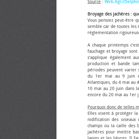
Source
:
Web-Agri/Delphi
Broyage des jachères : que
Vous pensiez peut-être qu
semble car de toutes les m
réglementation rigoureus
A chaque printemps c'est
fauchage et broyage sont i
s'applique également au
production et bande tam
périodes peuvent varier s
du 1er mai au 9 juin da
Atlantiques, du 4 mai au 4
10 mai au 20 juin dans la
encore du 20 mai au 1er j
Pourquoi donc de telles 
Elles visent à protéger l
nidification des oiseaux
champs ou la caille des 
jachères pour mettre bas
lapins et les lièvres. Il 