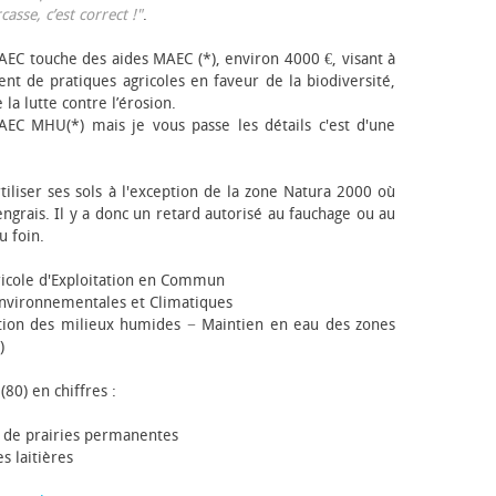
sse, c’est correct !"
.
EC touche des aides MAEC (*), environ 4000 €, visant à
t de pratiques agricoles en faveur de la biodiversité,
 la lutte contre l’érosion.
AEC MHU(*) mais je vous passe les détails c'est d'une
tiliser ses sols à l'exception de la zone Natura 2000 où
engrais. Il y a donc un retard autorisé au fauchage ou au
u foin.
icole d'Exploitation en Commun
nvironnementales et Climatiques
ion des milieux humides − Maintien en eau des zones
)
(80) en chiffres :
 de prairies permanentes
s laitières