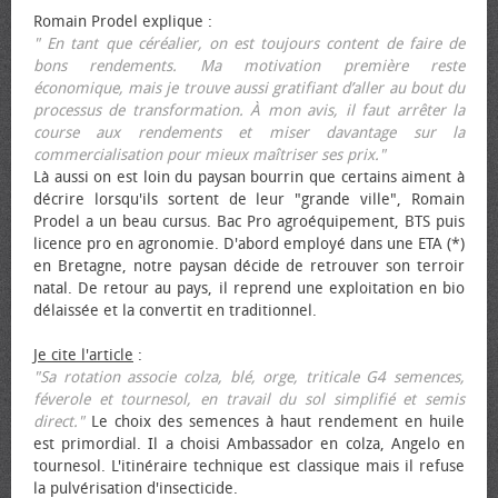
Romain Prodel explique :
" En tant que céréalier, on est toujours content de faire de
bons rendements. Ma motivation première reste
économique, mais je trouve aussi gratifiant d’aller au bout du
processus de transformation. À mon avis, il faut arrêter la
course aux rendements et miser davantage sur la
commercialisation pour mieux maîtriser ses prix."
Là aussi on est loin du paysan bourrin que certains aiment à
décrire lorsqu'ils sortent de leur "grande ville", Romain
Prodel a un beau cursus. Bac Pro agroéquipement, BTS puis
licence pro en agronomie. D'abord employé dans une ETA (*)
en Bretagne, notre paysan décide de retrouver son terroir
natal. De retour au pays, il reprend une exploitation en bio
délaissée et la convertit en traditionnel.
Je cite l'article
:
"Sa rotation associe colza, blé, orge, triticale G4 semences,
féverole et tournesol, en travail du sol simplifié et semis
direct."
Le choix des semences à haut rendement en huile
est primordial. Il a choisi Ambassador en colza, Angelo en
tournesol. L'itinéraire technique est classique mais il refuse
la pulvérisation d'insecticide.