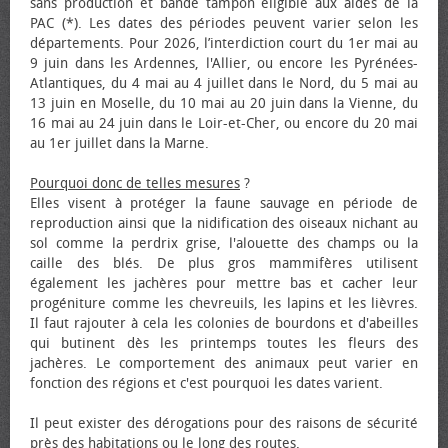
sans production et bande tampon éligible aux aides de la
PAC (*). Les dates des périodes peuvent varier selon les
départements. Pour 2026, l’interdiction court du 1er mai au
9 juin dans les Ardennes, l'Allier, ou encore les Pyrénées-
Atlantiques, du 4 mai au 4 juillet dans le Nord, du 5 mai au
13 juin en Moselle, du 10 mai au 20 juin dans la Vienne, du
16 mai au 24 juin dans le Loir-et-Cher, ou encore du 20 mai
au 1er juillet dans la Marne.
Pourquoi donc de telles mesures
?
Elles visent à protéger la faune sauvage en période de
reproduction ainsi que la nidification des oiseaux nichant au
sol comme la perdrix grise, l'alouette des champs ou la
caille des blés. De plus gros mammifères utilisent
également les jachères pour mettre bas et cacher leur
progéniture comme les chevreuils, les lapins et les lièvres.
Il faut rajouter à cela les colonies de bourdons et d'abeilles
qui butinent dès les printemps toutes les fleurs des
jachères. Le comportement des animaux peut varier en
fonction des régions et c'est pourquoi les dates varient.
Il peut exister des dérogations pour des raisons de sécurité
près des habitations ou le long des routes.