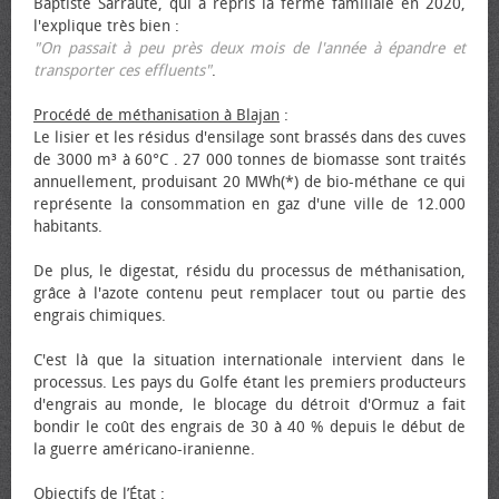
Baptiste Sarraute, qui a repris la ferme familiale en 2020,
l'explique très bien :
"On passait à peu près deux mois de l'année à épandre et
transporter ces effluents"
.
Procédé de méthanisation à Blajan
:
Le lisier et les résidus d'ensilage sont brassés dans des cuves
de 3000 m³ à 60°C . 27 000 tonnes de biomasse sont traités
annuellement, produisant 20 MWh(*) de bio-méthane ce qui
représente la consommation en gaz d'une ville de 12.000
habitants.
De plus, le digestat, résidu du processus de méthanisation,
grâce à l'azote contenu peut remplacer tout ou partie des
engrais chimiques.
C'est là que la situation internationale intervient dans le
processus. Les pays du Golfe étant les premiers producteurs
d'engrais au monde, le blocage du détroit d'Ormuz a fait
bondir le coût des engrais de 30 à 40 % depuis le début de
la guerre américano-iranienne.
Objectifs de l’État
: