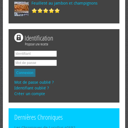
Feuilleté au jambon et champignons
Identification
Proposer une recette
Connexion
Mot de passe oublié ?
Identifiant oublié ?
Créer un compte
Dernières Chroniques
Les Chroniques de Lucullus n°692