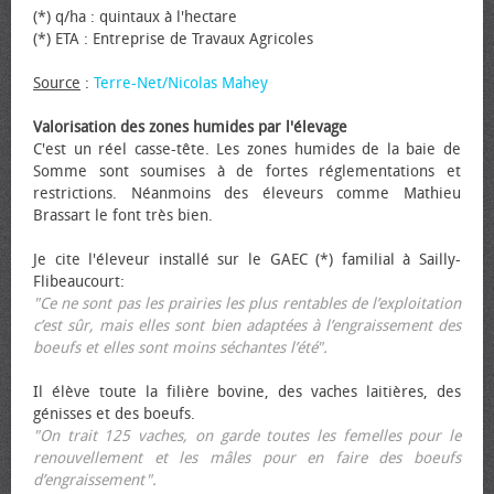
(*) q/ha : quintaux à l'hectare
(*) ETA : Entreprise de Travaux Agricoles
Source
:
Terre-Net/Nicolas Mahey
Valorisation des zones humides par l'élevage
C'est un réel casse-tête. Les zones humides de la baie de
Somme sont soumises à de fortes réglementations et
restrictions. Néanmoins des éleveurs comme Mathieu
Brassart le font très bien.
Je cite l'éleveur installé sur le GAEC (*) familial à Sailly-
Flibeaucourt:
"Ce ne sont pas les prairies les plus rentables de l’exploitation
c’est sûr, mais elles sont bien adaptées à l’engraissement des
bœufs et elles sont moins séchantes l’été".
Il élève toute la filière bovine, des vaches laitières, des
génisses et des bœufs.
"On trait 125 vaches, on garde toutes les femelles pour le
renouvellement et les mâles pour en faire des bœufs
d’engraissement".