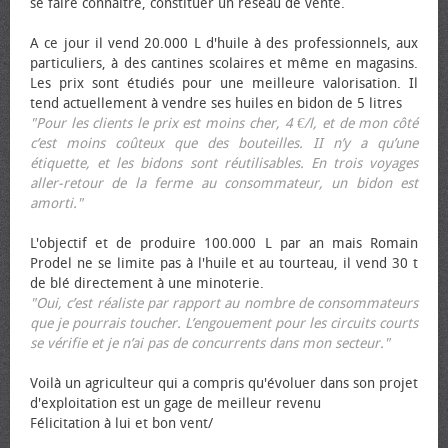
se faire connaître, constituer un réseau de vente.
A ce jour il vend 20.000 L d'huile à des professionnels, aux
particuliers, à des cantines scolaires et même en magasins.
Les prix sont étudiés pour une meilleure valorisation. Il
tend actuellement à vendre ses huiles en bidon de 5 litres
"Pour les clients le prix est moins cher, 4 €/l, et de mon côté
c’est moins coûteux que des bouteilles. II n’y a qu’une
étiquette, et les bidons sont réutilisables. En trois voyages
aller-retour de la ferme au consommateur, un bidon est
amorti."
L'objectif et de produire 100.000 L par an mais Romain
Prodel ne se limite pas à l'huile et au tourteau, il vend 30 t
de blé directement à une minoterie.
"Oui, c’est réaliste par rapport au nombre de consommateurs
que je pourrais toucher. L’engouement pour les circuits courts
se vérifie et je n’ai pas de concurrents dans mon secteur."
Voilà un agriculteur qui a compris qu'évoluer dans son projet
d'exploitation est un gage de meilleur revenu
Félicitation à lui et bon vent/