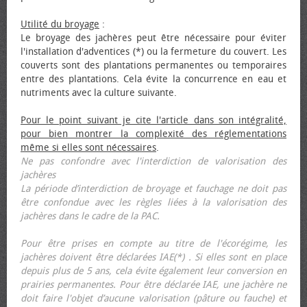
Utilité du broyage
:
Le broyage des jachères peut être nécessaire pour éviter
l'installation d'adventices (*) ou la fermeture du couvert. Les
couverts sont des plantations permanentes ou temporaires
entre des plantations. Cela évite la concurrence en eau et
nutriments avec la culture suivante.
Pour le point suivant je cite l'article dans son intégralité,
pour bien montrer la complexité des réglementations
même si elles sont nécessaires
.
Ne pas confondre avec l'interdiction de valorisation des
jachères
La période d’interdiction de broyage et fauchage ne doit pas
être confondue avec les règles liées à la valorisation des
jachères dans le cadre de la PAC.
Pour être prises en compte au titre de l'écorégime, les
jachères doivent être déclarées IAE(*) . Si elles sont en place
depuis plus de 5 ans, cela évite également leur conversion en
prairies permanentes. Pour être déclarée IAE, une jachère ne
doit faire l'objet d’aucune valorisation (pâture ou fauche) et