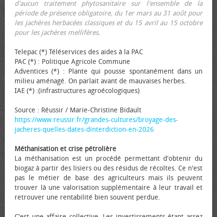
d'aucun traitement phytosanitaire sur l'ensemble de la
période de présence obligatoire, du 1er mars au 31 août pour
les jachères herbacées classiques et du 15 avril au 15 octobre
pour les jachères mellifères.
Telepac (*) Téléservices des aides à la PAC
PAC (*) : Politique Agricole Commune
Adventices (*) : Plante qui pousse spontanément dans un
milieu aménagé. On parlait avant de mauvaises herbes.
IAE (*) :(infrastructures agroécologiques)
Source : Réussir / Marie-Christine Bidault
https://www.reussir.fr/grandes-cultures/broyage-des-
jacheres-quelles-dates-dinterdiction-en-2026
Méthanisation et crise pétrolière
La méthanisation est un procédé permettant d'obtenir du
biogaz à partir des lisiers ou des résidus de récoltes. Ce n'est
pas le métier de base des agriculteurs mais ils peuvent
trouver là une valorisation supplémentaire à leur travail et
retrouver une rentabilité bien souvent perdue.
C'est une affaire collective. Les investissements étant assez