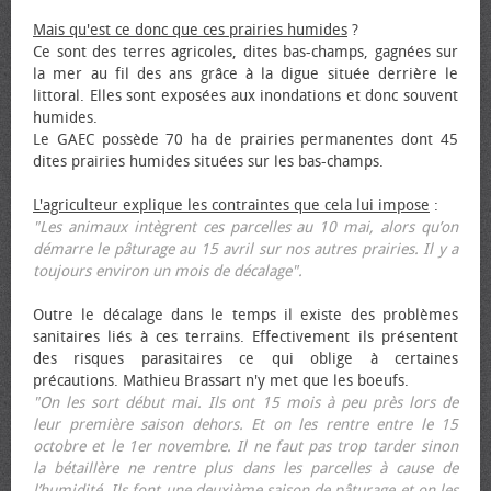
Mais qu'est ce donc que ces prairies humides
?
Ce sont des terres agricoles, dites bas-champs, gagnées sur
la mer au fil des ans grâce à la digue située derrière le
littoral. Elles sont exposées aux inondations et donc souvent
humides.
Le GAEC possède 70 ha de prairies permanentes dont 45
dites prairies humides situées sur les bas-champs.
L'agriculteur explique les contraintes que cela lui impose
:
"Les animaux intègrent ces parcelles au 10 mai, alors qu’on
démarre le pâturage au 15 avril sur nos autres prairies. Il y a
toujours environ un mois de décalage".
Outre le décalage dans le temps il existe des problèmes
sanitaires liés à ces terrains. Effectivement ils présentent
des risques parasitaires ce qui oblige à certaines
précautions. Mathieu Brassart n'y met que les bœufs.
"On les sort début mai. Ils ont 15 mois à peu près lors de
leur première saison dehors. Et on les rentre entre le 15
octobre et le 1er novembre. Il ne faut pas trop tarder sinon
la bétaillère ne rentre plus dans les parcelles à cause de
l’humidité. Ils font une deuxième saison de pâturage et on les