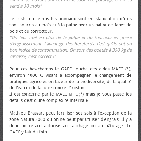
vend à 30 mois".
Le reste du temps les animaux sont en stabulation où ils
sont nourris au maïs et à la pulpe avec un ballot de fanes de
pois et du correcteur.
"On leur met en plus de la pulpe et du tourteau en phase
d’engraissement. L’avantage des Herefords, c’est qu’ils ont un
bon indice de consommation. On sort des bœufs à 350 kg de
carcasse, c’est correct !"
.
Pour ces bas-champs le GAEC touche des aides MAEC (*),
environ 4000 €, visant à accompagner le changement de
pratiques agricoles en faveur de la biodiversité, de la qualité
de l’eau et de la lutte contre l’érosion.
Il est concerné par le MAEC MHU(*) mais je vous passe les
détails c'est d'une complexité infernale.
Mathieu Brassart peut fertiliser ses sols à l'exception de la
zone Natura 2000 où on ne peut par utiliser d'engrais. Il y a
donc un retard autorisé au fauchage ou au pâturage. Le
GAEC y fait du foin.