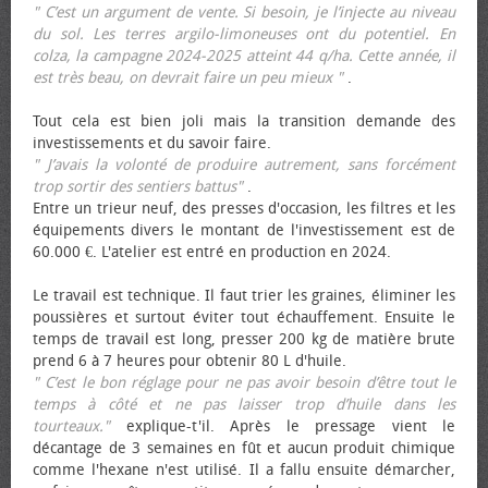
" C’est un argument de vente. Si besoin, je l’injecte au niveau
du sol. Les terres argilo-limoneuses ont du potentiel. En
colza, la campagne 2024-2025 atteint 44 q/ha. Cette année, il
est très beau, on devrait faire un peu mieux "
.
Tout cela est bien joli mais la transition demande des
investissements et du savoir faire.
" J’avais la volonté de produire autrement, sans forcément
trop sortir des sentiers battus"
.
Entre un trieur neuf, des presses d'occasion, les filtres et les
équipements divers le montant de l'investissement est de
60.000 €. L'atelier est entré en production en 2024.
Le travail est technique. Il faut trier les graines, éliminer les
poussières et surtout éviter tout échauffement. Ensuite le
temps de travail est long, presser 200 kg de matière brute
prend 6 à 7 heures pour obtenir 80 L d'huile.
" C’est le bon réglage pour ne pas avoir besoin d’être tout le
temps à côté et ne pas laisser trop d’huile dans les
tourteaux."
explique-t'il. Après le pressage vient le
décantage de 3 semaines en fût et aucun produit chimique
comme l'hexane n'est utilisé. Il a fallu ensuite démarcher,