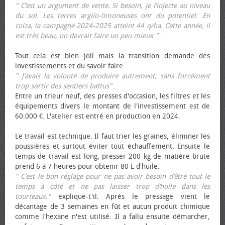
" C’est un argument de vente. Si besoin, je l’injecte au niveau
du sol. Les terres argilo-limoneuses ont du potentiel. En
colza, la campagne 2024-2025 atteint 44 q/ha. Cette année, il
est très beau, on devrait faire un peu mieux "
.
Tout cela est bien joli mais la transition demande des
investissements et du savoir faire.
" J’avais la volonté de produire autrement, sans forcément
trop sortir des sentiers battus"
.
Entre un trieur neuf, des presses d'occasion, les filtres et les
équipements divers le montant de l'investissement est de
60.000 €. L'atelier est entré en production en 2024.
Le travail est technique. Il faut trier les graines, éliminer les
poussières et surtout éviter tout échauffement. Ensuite le
temps de travail est long, presser 200 kg de matière brute
prend 6 à 7 heures pour obtenir 80 L d'huile.
" C’est le bon réglage pour ne pas avoir besoin d’être tout le
temps à côté et ne pas laisser trop d’huile dans les
tourteaux."
explique-t'il. Après le pressage vient le
décantage de 3 semaines en fût et aucun produit chimique
comme l'hexane n'est utilisé. Il a fallu ensuite démarcher,