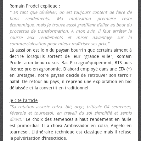
Romain Prodel explique :
" En tant que céréalier, on est toujours content de faire de
bons rendements. Ma motivation première reste
économique, mais je trouve aussi gratifiant d’aller au bout du
processus de transformation. À mon avis, il faut arrêter la
course aux rendements et miser davantage sur la
commercialisation pour mieux maîtriser ses prix."
Là aussi on est loin du paysan bourrin que certains aiment à
décrire lorsqu'ils sortent de leur "grande ville", Romain
Prodel a un beau cursus. Bac Pro agroéquipement, BTS puis
licence pro en agronomie. D'abord employé dans une ETA (*)
en Bretagne, notre paysan décide de retrouver son terroir
natal. De retour au pays, il reprend une exploitation en bio
délaissée et la convertit en traditionnel.
Je cite l'article
:
"Sa rotation associe colza, blé, orge, triticale G4 semences,
féverole et tournesol, en travail du sol simplifié et semis
direct."
Le choix des semences à haut rendement en huile
est primordial. Il a choisi Ambassador en colza, Angelo en
tournesol. L'itinéraire technique est classique mais il refuse
la pulvérisation d'insecticide.