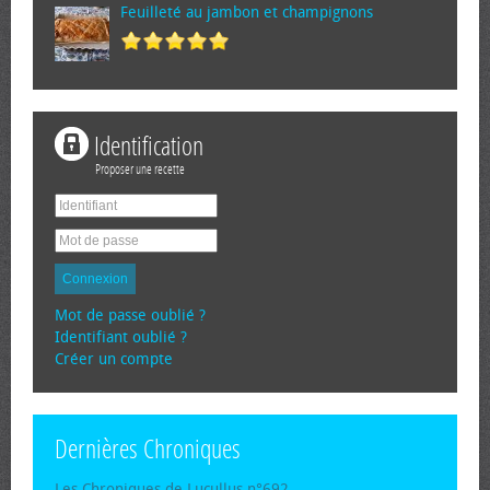
Feuilleté au jambon et champignons
Identification
Proposer une recette
Connexion
Mot de passe oublié ?
Identifiant oublié ?
Créer un compte
Dernières Chroniques
Les Chroniques de Lucullus n°692