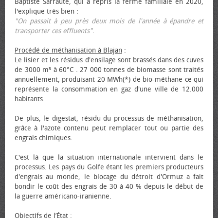
Baptiste Sarraute, qui a repris la ferme familiale en 2020,
l'explique très bien :
"On passait à peu près deux mois de l'année à épandre et
transporter ces effluents"
.
Procédé de méthanisation à Blajan
:
Le lisier et les résidus d'ensilage sont brassés dans des cuves
de 3000 m³ à 60°C . 27 000 tonnes de biomasse sont traités
annuellement, produisant 20 MWh(*) de bio-méthane ce qui
représente la consommation en gaz d'une ville de 12.000
habitants.
De plus, le digestat, résidu du processus de méthanisation,
grâce à l'azote contenu peut remplacer tout ou partie des
engrais chimiques.
C'est là que la situation internationale intervient dans le
processus. Les pays du Golfe étant les premiers producteurs
d'engrais au monde, le blocage du détroit d'Ormuz a fait
bondir le coût des engrais de 30 à 40 % depuis le début de
la guerre américano-iranienne.
Objectifs de l’État
: