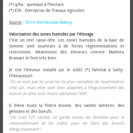
(*) q/ha : quintaux à l'hectare
(*) ETA : Entreprise de Travaux Agricoles
Source
:
Terre-Net/Nicolas Mahey
Valorisation des zones humides par l'élevage
C'est un réel casse-tête. Les zones humides de la baie de
Somme sont soumises à de fortes réglementations et
restrictions. Néanmoins des éleveurs comme Mathieu
Brassart le font très bien.
Je cite l'éleveur installé sur le GAEC (*) familial à Sailly-
Flibeaucourt:
"Ce ne sont pas les prairies les plus rentables de l’exploitation
c’est sûr, mais elles sont bien adaptées à l’engraissement des
bœufs et elles sont moins séchantes l’été".
Il élève toute la filière bovine, des vaches laitières, des
génisses et des bœufs.
"On trait 125 vaches, on garde toutes les femelles pour le
renouvellement et les mâles pour en faire des bœufs
d’engraissement".