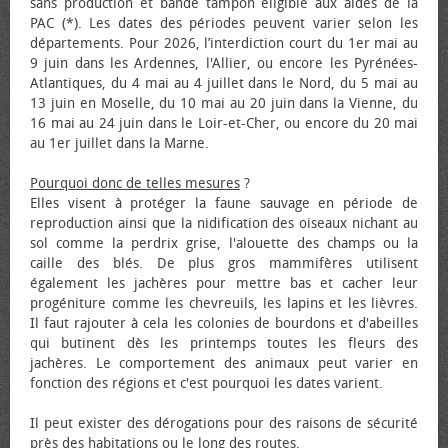
sans production et bande tampon éligible aux aides de la
PAC (*). Les dates des périodes peuvent varier selon les
départements. Pour 2026, l’interdiction court du 1er mai au
9 juin dans les Ardennes, l'Allier, ou encore les Pyrénées-
Atlantiques, du 4 mai au 4 juillet dans le Nord, du 5 mai au
13 juin en Moselle, du 10 mai au 20 juin dans la Vienne, du
16 mai au 24 juin dans le Loir-et-Cher, ou encore du 20 mai
au 1er juillet dans la Marne.
Pourquoi donc de telles mesures
?
Elles visent à protéger la faune sauvage en période de
reproduction ainsi que la nidification des oiseaux nichant au
sol comme la perdrix grise, l'alouette des champs ou la
caille des blés. De plus gros mammifères utilisent
également les jachères pour mettre bas et cacher leur
progéniture comme les chevreuils, les lapins et les lièvres.
Il faut rajouter à cela les colonies de bourdons et d'abeilles
qui butinent dès les printemps toutes les fleurs des
jachères. Le comportement des animaux peut varier en
fonction des régions et c'est pourquoi les dates varient.
Il peut exister des dérogations pour des raisons de sécurité
près des habitations ou le long des routes.