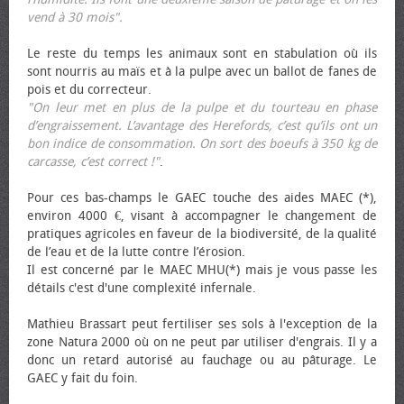
vend à 30 mois".
Le reste du temps les animaux sont en stabulation où ils
sont nourris au maïs et à la pulpe avec un ballot de fanes de
pois et du correcteur.
"On leur met en plus de la pulpe et du tourteau en phase
d’engraissement. L’avantage des Herefords, c’est qu’ils ont un
bon indice de consommation. On sort des bœufs à 350 kg de
carcasse, c’est correct !"
.
Pour ces bas-champs le GAEC touche des aides MAEC (*),
environ 4000 €, visant à accompagner le changement de
pratiques agricoles en faveur de la biodiversité, de la qualité
de l’eau et de la lutte contre l’érosion.
Il est concerné par le MAEC MHU(*) mais je vous passe les
détails c'est d'une complexité infernale.
Mathieu Brassart peut fertiliser ses sols à l'exception de la
zone Natura 2000 où on ne peut par utiliser d'engrais. Il y a
donc un retard autorisé au fauchage ou au pâturage. Le
GAEC y fait du foin.