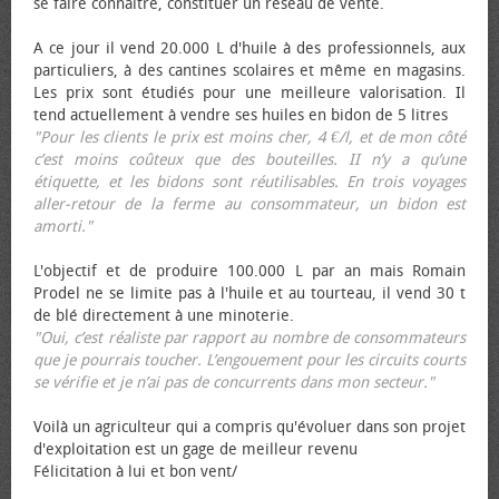
se faire connaître, constituer un réseau de vente.
A ce jour il vend 20.000 L d'huile à des professionnels, aux
particuliers, à des cantines scolaires et même en magasins.
Les prix sont étudiés pour une meilleure valorisation. Il
tend actuellement à vendre ses huiles en bidon de 5 litres
"Pour les clients le prix est moins cher, 4 €/l, et de mon côté
c’est moins coûteux que des bouteilles. II n’y a qu’une
étiquette, et les bidons sont réutilisables. En trois voyages
aller-retour de la ferme au consommateur, un bidon est
amorti."
L'objectif et de produire 100.000 L par an mais Romain
Prodel ne se limite pas à l'huile et au tourteau, il vend 30 t
de blé directement à une minoterie.
"Oui, c’est réaliste par rapport au nombre de consommateurs
que je pourrais toucher. L’engouement pour les circuits courts
se vérifie et je n’ai pas de concurrents dans mon secteur."
Voilà un agriculteur qui a compris qu'évoluer dans son projet
d'exploitation est un gage de meilleur revenu
Félicitation à lui et bon vent/