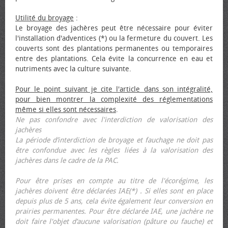
Utilité du broyage
:
Le broyage des jachères peut être nécessaire pour éviter
l'installation d'adventices (*) ou la fermeture du couvert. Les
couverts sont des plantations permanentes ou temporaires
entre des plantations. Cela évite la concurrence en eau et
nutriments avec la culture suivante.
Pour le point suivant je cite l'article dans son intégralité,
pour bien montrer la complexité des réglementations
même si elles sont nécessaires
.
Ne pas confondre avec l'interdiction de valorisation des
jachères
La période d’interdiction de broyage et fauchage ne doit pas
être confondue avec les règles liées à la valorisation des
jachères dans le cadre de la PAC.
Pour être prises en compte au titre de l'écorégime, les
jachères doivent être déclarées IAE(*) . Si elles sont en place
depuis plus de 5 ans, cela évite également leur conversion en
prairies permanentes. Pour être déclarée IAE, une jachère ne
doit faire l'objet d’aucune valorisation (pâture ou fauche) et