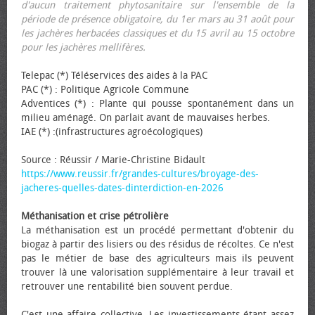
d'aucun traitement phytosanitaire sur l'ensemble de la
période de présence obligatoire, du 1er mars au 31 août pour
les jachères herbacées classiques et du 15 avril au 15 octobre
pour les jachères mellifères.
Telepac (*) Téléservices des aides à la PAC
PAC (*) : Politique Agricole Commune
Adventices (*) : Plante qui pousse spontanément dans un
milieu aménagé. On parlait avant de mauvaises herbes.
IAE (*) :(infrastructures agroécologiques)
Source : Réussir / Marie-Christine Bidault
https://www.reussir.fr/grandes-cultures/broyage-des-
jacheres-quelles-dates-dinterdiction-en-2026
Méthanisation et crise pétrolière
La méthanisation est un procédé permettant d'obtenir du
biogaz à partir des lisiers ou des résidus de récoltes. Ce n'est
pas le métier de base des agriculteurs mais ils peuvent
trouver là une valorisation supplémentaire à leur travail et
retrouver une rentabilité bien souvent perdue.
C'est une affaire collective. Les investissements étant assez