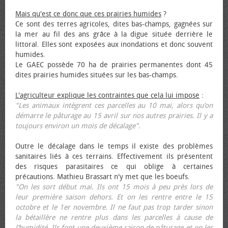
Mais qu'est ce donc que ces prairies humides
?
Ce sont des terres agricoles, dites bas-champs, gagnées sur
la mer au fil des ans grâce à la digue située derrière le
littoral. Elles sont exposées aux inondations et donc souvent
humides.
Le GAEC possède 70 ha de prairies permanentes dont 45
dites prairies humides situées sur les bas-champs.
L'agriculteur explique les contraintes que cela lui impose
:
"Les animaux intègrent ces parcelles au 10 mai, alors qu’on
démarre le pâturage au 15 avril sur nos autres prairies. Il y a
toujours environ un mois de décalage".
Outre le décalage dans le temps il existe des problèmes
sanitaires liés à ces terrains. Effectivement ils présentent
des risques parasitaires ce qui oblige à certaines
précautions. Mathieu Brassart n'y met que les bœufs.
"On les sort début mai. Ils ont 15 mois à peu près lors de
leur première saison dehors. Et on les rentre entre le 15
octobre et le 1er novembre. Il ne faut pas trop tarder sinon
la bétaillère ne rentre plus dans les parcelles à cause de
l’humidité. Ils font une deuxième saison de pâturage et on les