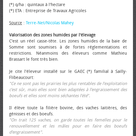
(*) q/ha : quintaux à l'hectare
(*) ETA : Entreprise de Travaux Agricoles
Source
:
Terre-Net/Nicolas Mahey
Valorisation des zones humides par l'élevage
C'est un réel casse-tête. Les zones humides de la baie de
Somme sont soumises à de fortes réglementations et
restrictions. Néanmoins des éleveurs comme Mathieu
Brassart le font très bien.
Je cite l'éleveur installé sur le GAEC (*) familial à Sailly-
Flibeaucourt:
"Ce ne sont pas les prairies les plus rentables de l’exploitation
c’est sûr, mais elles sont bien adaptées à l’engraissement des
bœufs et elles sont moins séchantes l’été".
Il élève toute la filière bovine, des vaches laitières, des
génisses et des bœufs.
"On trait 125 vaches, on garde toutes les femelles pour le
renouvellement et les mâles pour en faire des bœufs
d’engraissement".