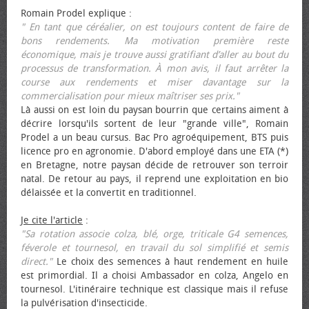
Romain Prodel explique :
" En tant que céréalier, on est toujours content de faire de
bons rendements. Ma motivation première reste
économique, mais je trouve aussi gratifiant d’aller au bout du
processus de transformation. À mon avis, il faut arrêter la
course aux rendements et miser davantage sur la
commercialisation pour mieux maîtriser ses prix."
Là aussi on est loin du paysan bourrin que certains aiment à
décrire lorsqu'ils sortent de leur "grande ville", Romain
Prodel a un beau cursus. Bac Pro agroéquipement, BTS puis
licence pro en agronomie. D'abord employé dans une ETA (*)
en Bretagne, notre paysan décide de retrouver son terroir
natal. De retour au pays, il reprend une exploitation en bio
délaissée et la convertit en traditionnel.
Je cite l'article
:
"Sa rotation associe colza, blé, orge, triticale G4 semences,
féverole et tournesol, en travail du sol simplifié et semis
direct."
Le choix des semences à haut rendement en huile
est primordial. Il a choisi Ambassador en colza, Angelo en
tournesol. L'itinéraire technique est classique mais il refuse
la pulvérisation d'insecticide.