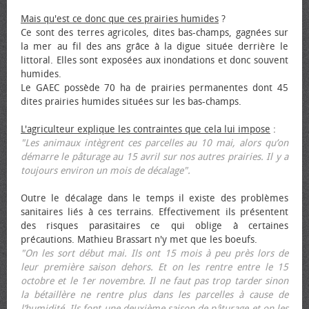
Mais qu'est ce donc que ces prairies humides
?
Ce sont des terres agricoles, dites bas-champs, gagnées sur
la mer au fil des ans grâce à la digue située derrière le
littoral. Elles sont exposées aux inondations et donc souvent
humides.
Le GAEC possède 70 ha de prairies permanentes dont 45
dites prairies humides situées sur les bas-champs.
L'agriculteur explique les contraintes que cela lui impose
:
"Les animaux intègrent ces parcelles au 10 mai, alors qu’on
démarre le pâturage au 15 avril sur nos autres prairies. Il y a
toujours environ un mois de décalage".
Outre le décalage dans le temps il existe des problèmes
sanitaires liés à ces terrains. Effectivement ils présentent
des risques parasitaires ce qui oblige à certaines
précautions. Mathieu Brassart n'y met que les bœufs.
"On les sort début mai. Ils ont 15 mois à peu près lors de
leur première saison dehors. Et on les rentre entre le 15
octobre et le 1er novembre. Il ne faut pas trop tarder sinon
la bétaillère ne rentre plus dans les parcelles à cause de
l’humidité. Ils font une deuxième saison de pâturage et on les