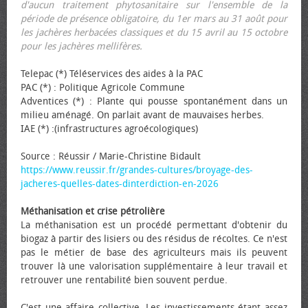
d'aucun traitement phytosanitaire sur l'ensemble de la
période de présence obligatoire, du 1er mars au 31 août pour
les jachères herbacées classiques et du 15 avril au 15 octobre
pour les jachères mellifères.
Telepac (*) Téléservices des aides à la PAC
PAC (*) : Politique Agricole Commune
Adventices (*) : Plante qui pousse spontanément dans un
milieu aménagé. On parlait avant de mauvaises herbes.
IAE (*) :(infrastructures agroécologiques)
Source : Réussir / Marie-Christine Bidault
https://www.reussir.fr/grandes-cultures/broyage-des-
jacheres-quelles-dates-dinterdiction-en-2026
Méthanisation et crise pétrolière
La méthanisation est un procédé permettant d'obtenir du
biogaz à partir des lisiers ou des résidus de récoltes. Ce n'est
pas le métier de base des agriculteurs mais ils peuvent
trouver là une valorisation supplémentaire à leur travail et
retrouver une rentabilité bien souvent perdue.
C'est une affaire collective. Les investissements étant assez