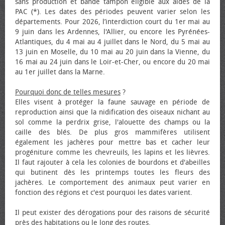
sans production et bande tampon éligible aux aides de la
PAC (*). Les dates des périodes peuvent varier selon les
départements. Pour 2026, l’interdiction court du 1er mai au
9 juin dans les Ardennes, l'Allier, ou encore les Pyrénées-
Atlantiques, du 4 mai au 4 juillet dans le Nord, du 5 mai au
13 juin en Moselle, du 10 mai au 20 juin dans la Vienne, du
16 mai au 24 juin dans le Loir-et-Cher, ou encore du 20 mai
au 1er juillet dans la Marne.
Pourquoi donc de telles mesures
?
Elles visent à protéger la faune sauvage en période de
reproduction ainsi que la nidification des oiseaux nichant au
sol comme la perdrix grise, l'alouette des champs ou la
caille des blés. De plus gros mammifères utilisent
également les jachères pour mettre bas et cacher leur
progéniture comme les chevreuils, les lapins et les lièvres.
Il faut rajouter à cela les colonies de bourdons et d'abeilles
qui butinent dès les printemps toutes les fleurs des
jachères. Le comportement des animaux peut varier en
fonction des régions et c'est pourquoi les dates varient.
Il peut exister des dérogations pour des raisons de sécurité
près des habitations ou le long des routes.