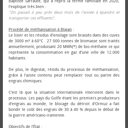
Baptiste Sarraute, qui a repris la ferme familiale en 2020,
l'explique très bien :
"On passait à peu près deux mois de l'année à épandre et
transporter ces effluents"
.
Procédé de méthanisation à Blajan
:
Le lisier et les résidus d'ensilage sont brassés dans des cuves
de 3000 m³ à 60°C . 27 000 tonnes de biomasse sont traités
annuellement, produisant 20 MWh(*) de bio-méthane ce qui
représente la consommation en gaz d'une ville de 12.000
habitants.
De plus, le digestat, résidu du processus de méthanisation,
grâce à l'azote contenu peut remplacer tout ou partie des
engrais chimiques.
C'est là que la situation internationale intervient dans le
processus. Les pays du Golfe étant les premiers producteurs
d'engrais au monde, le blocage du détroit d'Ormuz a fait
bondir le coût des engrais de 30 à 40 % depuis le début de
la guerre américano-iranienne.
Objectifs de l’État
: