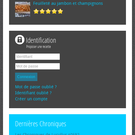
Feuilleté au jambon et champignons
Identification
Proposer une recette
Connexion
Mot de passe oublié ?
Identifiant oublié ?
Créer un compte
Dernières Chroniques
Les Chroniques de Lucullus n°692