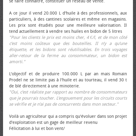
se faire connaître, constituer un réseau de vente.
A ce jour il vend 20.000 L d'huile à des professionnels, aux
particuliers, à des cantines scolaires et même en magasins.
Les prix sont étudiés pour une meilleure valorisation. Il
tend actuellement à vendre ses huiles en bidon de 5 litres
"Pour les clients le prix est moins cher, 4 €/l, et de mon côté
c’est moins coûteux que des bouteilles. II n’y a qu’une
étiquette, et les bidons sont réutilisables. En trois voyages
aller-retour de la ferme au consommateur, un bidon est
amorti."
L'objectif et de produire 100.000 L par an mais Romain
Prodel ne se limite pas à l'huile et au tourteau, il vend 30 t
de blé directement à une minoterie.
"Oui, c’est réaliste par rapport au nombre de consommateurs
que je pourrais toucher. L’engouement pour les circuits courts
se vérifie et je n’ai pas de concurrents dans mon secteur."
Voilà un agriculteur qui a compris qu'évoluer dans son projet
d'exploitation est un gage de meilleur revenu
Félicitation à lui et bon vent/