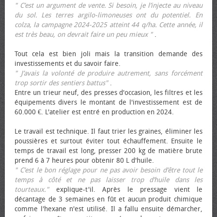
" C’est un argument de vente. Si besoin, je l’injecte au niveau
du sol. Les terres argilo-limoneuses ont du potentiel. En
colza, la campagne 2024-2025 atteint 44 q/ha. Cette année, il
est très beau, on devrait faire un peu mieux "
.
Tout cela est bien joli mais la transition demande des
investissements et du savoir faire.
" J’avais la volonté de produire autrement, sans forcément
trop sortir des sentiers battus"
.
Entre un trieur neuf, des presses d'occasion, les filtres et les
équipements divers le montant de l'investissement est de
60.000 €. L'atelier est entré en production en 2024.
Le travail est technique. Il faut trier les graines, éliminer les
poussières et surtout éviter tout échauffement. Ensuite le
temps de travail est long, presser 200 kg de matière brute
prend 6 à 7 heures pour obtenir 80 L d'huile.
" C’est le bon réglage pour ne pas avoir besoin d’être tout le
temps à côté et ne pas laisser trop d’huile dans les
tourteaux."
explique-t'il. Après le pressage vient le
décantage de 3 semaines en fût et aucun produit chimique
comme l'hexane n'est utilisé. Il a fallu ensuite démarcher,