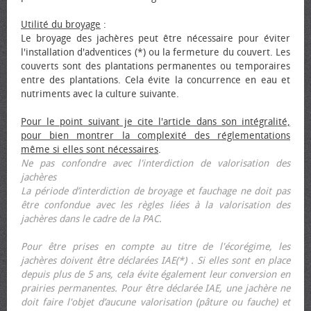
Utilité du broyage
:
Le broyage des jachères peut être nécessaire pour éviter
l'installation d'adventices (*) ou la fermeture du couvert. Les
couverts sont des plantations permanentes ou temporaires
entre des plantations. Cela évite la concurrence en eau et
nutriments avec la culture suivante.
Pour le point suivant je cite l'article dans son intégralité,
pour bien montrer la complexité des réglementations
même si elles sont nécessaires
.
Ne pas confondre avec l'interdiction de valorisation des
jachères
La période d’interdiction de broyage et fauchage ne doit pas
être confondue avec les règles liées à la valorisation des
jachères dans le cadre de la PAC.
Pour être prises en compte au titre de l'écorégime, les
jachères doivent être déclarées IAE(*) . Si elles sont en place
depuis plus de 5 ans, cela évite également leur conversion en
prairies permanentes. Pour être déclarée IAE, une jachère ne
doit faire l'objet d’aucune valorisation (pâture ou fauche) et