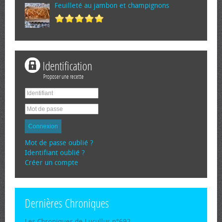
Feuilleté au jambon et champignons
Identification
Proposer une recette
Connexion
Mot de passe oublié ?
Identifiant oublié ?
Créer un compte
Dernières Chroniques
Les Chroniques de Lucullus n°692