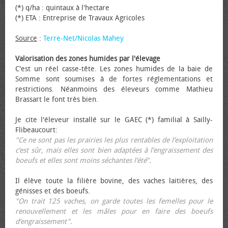
(*) q/ha : quintaux à l'hectare
(*) ETA : Entreprise de Travaux Agricoles
Source
:
Terre-Net/Nicolas Mahey
Valorisation des zones humides par l'élevage
C'est un réel casse-tête. Les zones humides de la baie de
Somme sont soumises à de fortes réglementations et
restrictions. Néanmoins des éleveurs comme Mathieu
Brassart le font très bien.
Je cite l'éleveur installé sur le GAEC (*) familial à Sailly-
Flibeaucourt:
"Ce ne sont pas les prairies les plus rentables de l’exploitation
c’est sûr, mais elles sont bien adaptées à l’engraissement des
bœufs et elles sont moins séchantes l’été".
Il élève toute la filière bovine, des vaches laitières, des
génisses et des bœufs.
"On trait 125 vaches, on garde toutes les femelles pour le
renouvellement et les mâles pour en faire des bœufs
d’engraissement".