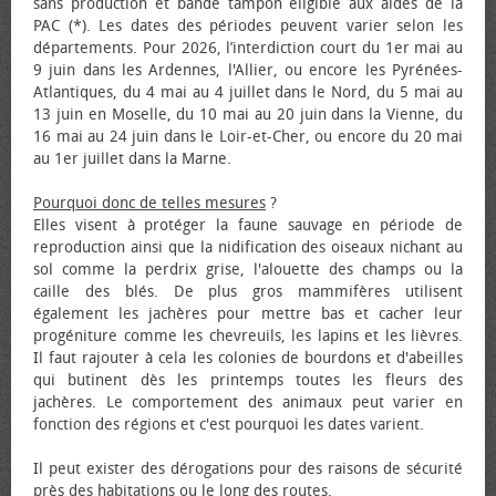
sans production et bande tampon éligible aux aides de la
PAC (*). Les dates des périodes peuvent varier selon les
départements. Pour 2026, l’interdiction court du 1er mai au
9 juin dans les Ardennes, l'Allier, ou encore les Pyrénées-
Atlantiques, du 4 mai au 4 juillet dans le Nord, du 5 mai au
13 juin en Moselle, du 10 mai au 20 juin dans la Vienne, du
16 mai au 24 juin dans le Loir-et-Cher, ou encore du 20 mai
au 1er juillet dans la Marne.
Pourquoi donc de telles mesures
?
Elles visent à protéger la faune sauvage en période de
reproduction ainsi que la nidification des oiseaux nichant au
sol comme la perdrix grise, l'alouette des champs ou la
caille des blés. De plus gros mammifères utilisent
également les jachères pour mettre bas et cacher leur
progéniture comme les chevreuils, les lapins et les lièvres.
Il faut rajouter à cela les colonies de bourdons et d'abeilles
qui butinent dès les printemps toutes les fleurs des
jachères. Le comportement des animaux peut varier en
fonction des régions et c'est pourquoi les dates varient.
Il peut exister des dérogations pour des raisons de sécurité
près des habitations ou le long des routes.