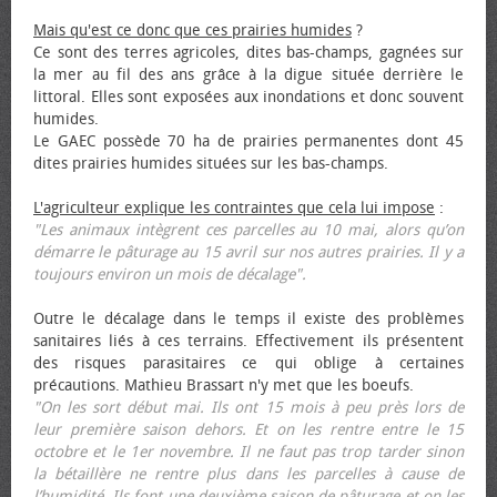
Mais qu'est ce donc que ces prairies humides
?
Ce sont des terres agricoles, dites bas-champs, gagnées sur
la mer au fil des ans grâce à la digue située derrière le
littoral. Elles sont exposées aux inondations et donc souvent
humides.
Le GAEC possède 70 ha de prairies permanentes dont 45
dites prairies humides situées sur les bas-champs.
L'agriculteur explique les contraintes que cela lui impose
:
"Les animaux intègrent ces parcelles au 10 mai, alors qu’on
démarre le pâturage au 15 avril sur nos autres prairies. Il y a
toujours environ un mois de décalage".
Outre le décalage dans le temps il existe des problèmes
sanitaires liés à ces terrains. Effectivement ils présentent
des risques parasitaires ce qui oblige à certaines
précautions. Mathieu Brassart n'y met que les bœufs.
"On les sort début mai. Ils ont 15 mois à peu près lors de
leur première saison dehors. Et on les rentre entre le 15
octobre et le 1er novembre. Il ne faut pas trop tarder sinon
la bétaillère ne rentre plus dans les parcelles à cause de
l’humidité. Ils font une deuxième saison de pâturage et on les