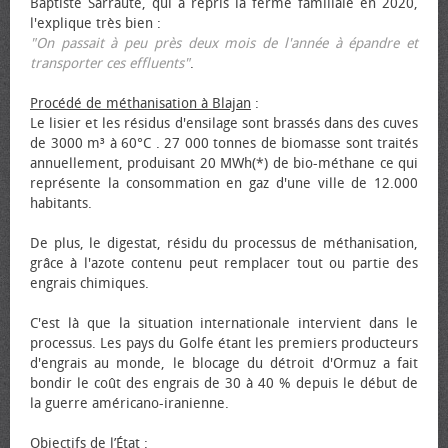
Baptiste Sarraute, qui a repris la ferme familiale en 2020,
l'explique très bien :
"On passait à peu près deux mois de l'année à épandre et
transporter ces effluents"
.
Procédé de méthanisation à Blajan
:
Le lisier et les résidus d'ensilage sont brassés dans des cuves
de 3000 m³ à 60°C . 27 000 tonnes de biomasse sont traités
annuellement, produisant 20 MWh(*) de bio-méthane ce qui
représente la consommation en gaz d'une ville de 12.000
habitants.
De plus, le digestat, résidu du processus de méthanisation,
grâce à l'azote contenu peut remplacer tout ou partie des
engrais chimiques.
C'est là que la situation internationale intervient dans le
processus. Les pays du Golfe étant les premiers producteurs
d'engrais au monde, le blocage du détroit d'Ormuz a fait
bondir le coût des engrais de 30 à 40 % depuis le début de
la guerre américano-iranienne.
Objectifs de l’État
: