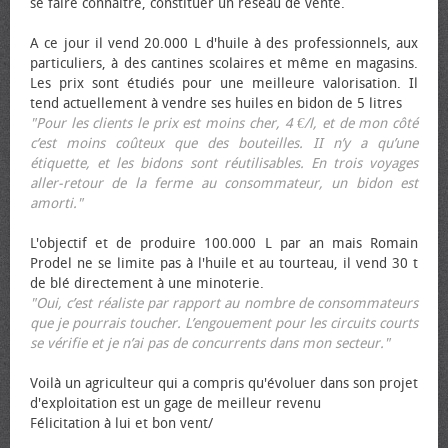
se faire connaître, constituer un réseau de vente.
A ce jour il vend 20.000 L d'huile à des professionnels, aux
particuliers, à des cantines scolaires et même en magasins.
Les prix sont étudiés pour une meilleure valorisation. Il
tend actuellement à vendre ses huiles en bidon de 5 litres
"Pour les clients le prix est moins cher, 4 €/l, et de mon côté
c’est moins coûteux que des bouteilles. II n’y a qu’une
étiquette, et les bidons sont réutilisables. En trois voyages
aller-retour de la ferme au consommateur, un bidon est
amorti."
L'objectif et de produire 100.000 L par an mais Romain
Prodel ne se limite pas à l'huile et au tourteau, il vend 30 t
de blé directement à une minoterie.
"Oui, c’est réaliste par rapport au nombre de consommateurs
que je pourrais toucher. L’engouement pour les circuits courts
se vérifie et je n’ai pas de concurrents dans mon secteur."
Voilà un agriculteur qui a compris qu'évoluer dans son projet
d'exploitation est un gage de meilleur revenu
Félicitation à lui et bon vent/