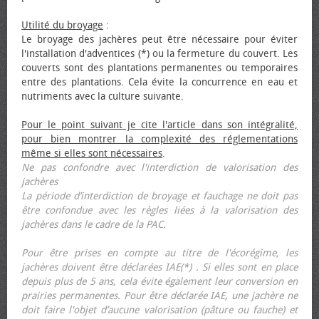
Utilité du broyage
:
Le broyage des jachères peut être nécessaire pour éviter
l'installation d'adventices (*) ou la fermeture du couvert. Les
couverts sont des plantations permanentes ou temporaires
entre des plantations. Cela évite la concurrence en eau et
nutriments avec la culture suivante.
Pour le point suivant je cite l'article dans son intégralité,
pour bien montrer la complexité des réglementations
même si elles sont nécessaires
.
Ne pas confondre avec l'interdiction de valorisation des
jachères
La période d’interdiction de broyage et fauchage ne doit pas
être confondue avec les règles liées à la valorisation des
jachères dans le cadre de la PAC.
Pour être prises en compte au titre de l'écorégime, les
jachères doivent être déclarées IAE(*) . Si elles sont en place
depuis plus de 5 ans, cela évite également leur conversion en
prairies permanentes. Pour être déclarée IAE, une jachère ne
doit faire l'objet d’aucune valorisation (pâture ou fauche) et