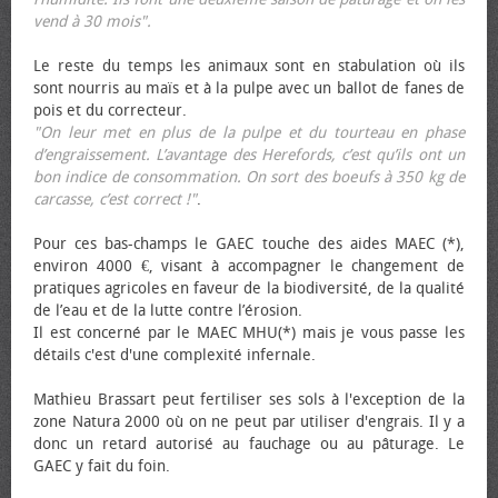
vend à 30 mois".
Le reste du temps les animaux sont en stabulation où ils
sont nourris au maïs et à la pulpe avec un ballot de fanes de
pois et du correcteur.
"On leur met en plus de la pulpe et du tourteau en phase
d’engraissement. L’avantage des Herefords, c’est qu’ils ont un
bon indice de consommation. On sort des bœufs à 350 kg de
carcasse, c’est correct !"
.
Pour ces bas-champs le GAEC touche des aides MAEC (*),
environ 4000 €, visant à accompagner le changement de
pratiques agricoles en faveur de la biodiversité, de la qualité
de l’eau et de la lutte contre l’érosion.
Il est concerné par le MAEC MHU(*) mais je vous passe les
détails c'est d'une complexité infernale.
Mathieu Brassart peut fertiliser ses sols à l'exception de la
zone Natura 2000 où on ne peut par utiliser d'engrais. Il y a
donc un retard autorisé au fauchage ou au pâturage. Le
GAEC y fait du foin.