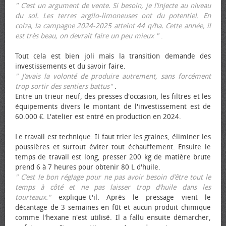
" C’est un argument de vente. Si besoin, je l’injecte au niveau
du sol. Les terres argilo-limoneuses ont du potentiel. En
colza, la campagne 2024-2025 atteint 44 q/ha. Cette année, il
est très beau, on devrait faire un peu mieux "
.
Tout cela est bien joli mais la transition demande des
investissements et du savoir faire.
" J’avais la volonté de produire autrement, sans forcément
trop sortir des sentiers battus"
.
Entre un trieur neuf, des presses d'occasion, les filtres et les
équipements divers le montant de l'investissement est de
60.000 €. L'atelier est entré en production en 2024.
Le travail est technique. Il faut trier les graines, éliminer les
poussières et surtout éviter tout échauffement. Ensuite le
temps de travail est long, presser 200 kg de matière brute
prend 6 à 7 heures pour obtenir 80 L d'huile.
" C’est le bon réglage pour ne pas avoir besoin d’être tout le
temps à côté et ne pas laisser trop d’huile dans les
tourteaux."
explique-t'il. Après le pressage vient le
décantage de 3 semaines en fût et aucun produit chimique
comme l'hexane n'est utilisé. Il a fallu ensuite démarcher,