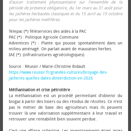
d'aucun traitement phytosanitaire sur l'ensemble de la
période de présence obligatoire, du 1er mars au 31 août pour
les jachères herbacées classiques et du 15 avril au 15 octobre
pour les jachères mellifères.
Telepac (*) Téléservices des aides à la PAC
PAC (*) : Politique Agricole Commune
Adventices (*) : Plante qui pousse spontanément dans un
milieu aménagé. On parlait avant de mauvaises herbes.
IAE (*) :(infrastructures agroécologiques)
Source : Réussir / Marie-Christine Bidault
https://www.reussir.fr/grandes-cultures/broyage-des-
jacheres-quelles-dates-dinterdiction-en-2026
Méthanisation et crise pétrolière
La méthanisation est un procédé permettant d'obtenir du
biogaz à partir des lisiers ou des résidus de récoltes. Ce n'est
pas le métier de base des agriculteurs mais ils peuvent
trouver là une valorisation supplémentaire à leur travail et
retrouver une rentabilité bien souvent perdue.
C'est une affaire collective. Les investissements étant assez