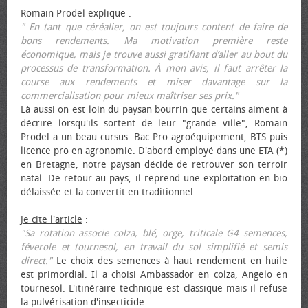
Romain Prodel explique :
" En tant que céréalier, on est toujours content de faire de
bons rendements. Ma motivation première reste
économique, mais je trouve aussi gratifiant d’aller au bout du
processus de transformation. À mon avis, il faut arrêter la
course aux rendements et miser davantage sur la
commercialisation pour mieux maîtriser ses prix."
Là aussi on est loin du paysan bourrin que certains aiment à
décrire lorsqu'ils sortent de leur "grande ville", Romain
Prodel a un beau cursus. Bac Pro agroéquipement, BTS puis
licence pro en agronomie. D'abord employé dans une ETA (*)
en Bretagne, notre paysan décide de retrouver son terroir
natal. De retour au pays, il reprend une exploitation en bio
délaissée et la convertit en traditionnel.
Je cite l'article
:
"Sa rotation associe colza, blé, orge, triticale G4 semences,
féverole et tournesol, en travail du sol simplifié et semis
direct."
Le choix des semences à haut rendement en huile
est primordial. Il a choisi Ambassador en colza, Angelo en
tournesol. L'itinéraire technique est classique mais il refuse
la pulvérisation d'insecticide.