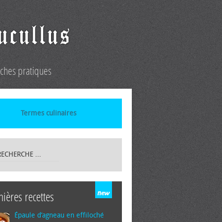
iches pratiques
Termes culinaires
nières recettes
Épaule d’agneau en effiloché