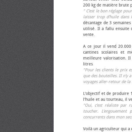
200 kg de matière brute p
" C’est le bon réglage pou
laisser trop d’huile dans 
décantage de 3 semaines 
utilisé. Il a fallu ensuit
vente.
A ce jour il vend 20.000 
cantines scolaires et 
meilleure valorisation. 
litres
"Pour les clients le prix 
que des bouteilles. II n’y a
voyages aller-retour de l
L'objectif et de produire
l'huile et au tourteau, il
"Oui, c’est réaliste pa
toucher. L’engouement p
concurrents dans mon sect
Voilà un agriculteur qui a