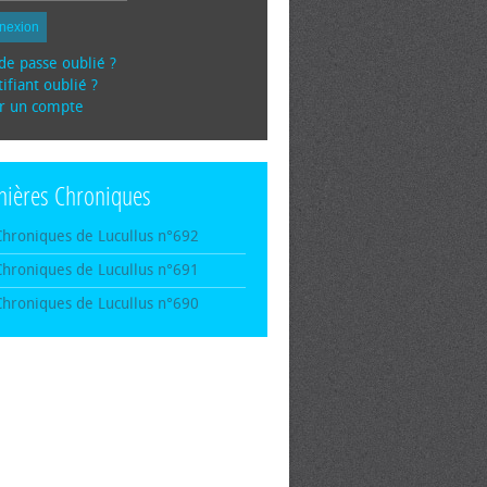
nexion
de passe oublié ?
ifiant oublié ?
r un compte
nières Chroniques
Chroniques de Lucullus n°692
Chroniques de Lucullus n°691
Chroniques de Lucullus n°690