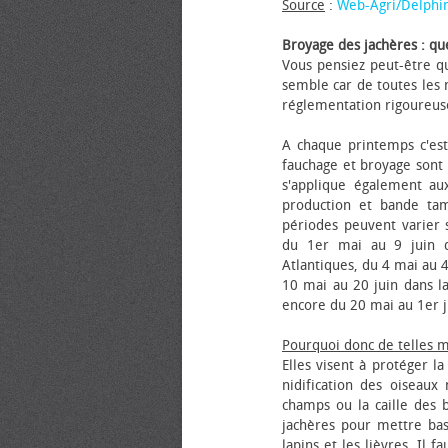
Source
:
Web-Agri/Delphi
Broyage des jachères : que
Vous pensiez peut-être qu
semble car de toutes les m
réglementation rigoureus
A chaque printemps c'est
fauchage et broyage sont i
s'applique également au
production et bande tam
périodes peuvent varier s
du 1er mai au 9 juin da
Atlantiques, du 4 mai au 4
10 mai au 20 juin dans la
encore du 20 mai au 1er j
Pourquoi donc de telles 
Elles visent à protéger l
nidification des oiseaux
champs ou la caille des 
jachères pour mettre bas
lapins et les lièvres. Il 