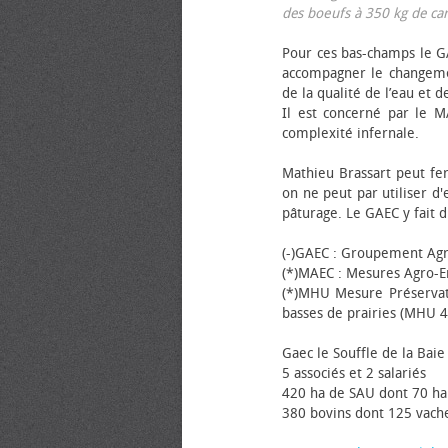
des bœufs à 350 kg de carca
Pour ces bas-champs le GA
accompagner le changemen
de la qualité de l’eau et de
Il est concerné par le M
complexité infernale.
Mathieu Brassart peut fer
on ne peut par utiliser d'
pâturage. Le GAEC y fait d
(-)GAEC : Groupement Agr
(*)MAEC : Mesures Agro-E
(*)MHU Mesure Préservat
basses de prairies (MHU 4
Gaec le Souffle de la Baie 
5 associés et 2 salariés
420 ha de SAU dont 70 ha
380 bovins dont 125 vache