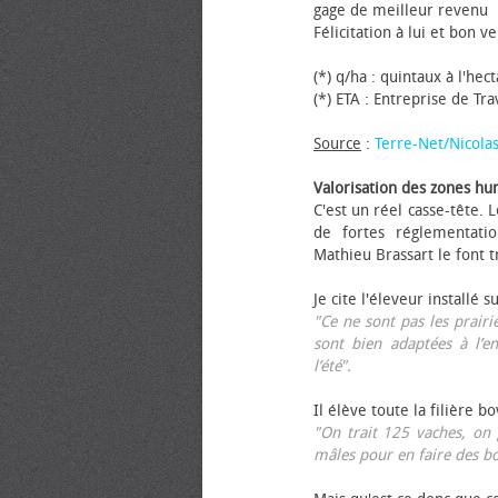
gage de meilleur revenu
Félicitation à lui et bon ve
(*) q/ha : quintaux à l'hec
(*) ETA : Entreprise de Tr
Source
:
Terre-Net/Nicola
Valorisation des zones hu
C'est un réel casse-tête.
de fortes réglementati
Mathieu Brassart le font t
Je cite l'éleveur installé s
"Ce ne sont pas les prairie
sont bien adaptées à l’e
l’été".
Il élève toute la filière b
"On trait 125 vaches, on 
mâles pour en faire des b