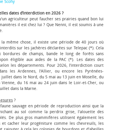
ne Scohy
lles dates d’interdiction en 2026 ?
'un agriculteur peut faucher ses prairies quand bon lui
anières il est chez lui ? Que Nenni, il est soumis à une
e.
 la même chose, il existe une période de 40 jours où
nterdits sur les jachères déclarées sur Telepac (*). Cela
x bordures de champs, bande le long de forêts sans
pon éligible aux aides de la PAC (*). Les dates des
elon les départements. Pour 2026, l’interdiction court
ns les Ardennes, l'Allier, ou encore les Pyrénées-
 juillet dans le Nord, du 5 mai au 13 juin en Moselle, du
 Vienne, du 16 mai au 24 juin dans le Loir-et-Cher, ou
uillet dans la Marne.
mesures
?
a faune sauvage en période de reproduction ainsi que la
 nichant au sol comme la perdrix grise, l'alouette des
blés. De plus gros mammifères utilisent également les
 et cacher leur progéniture comme les chevreuils, les
faut rajouter à cela les colonies de bourdons et d'abeilles