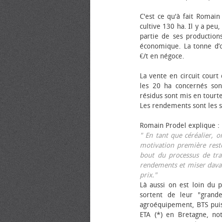
C'est ce qu'à fait Romain
cultive 130 ha. Il y a peu
partie de ses productions
économique. La tonne d’ol
€/t en négoce.
La vente en circuit court
les 20 ha concernés sont
résidus sont mis en tourt
Les rendements sont les su
Romain Prodel explique :
" En tant que céréalier, 
motivation première reste
bout du processus de tra
rendements et miser davan
prix."
Là aussi on est loin du p
sortent de leur "grand
agroéquipement, BTS pui
ETA (*) en Bretagne, no