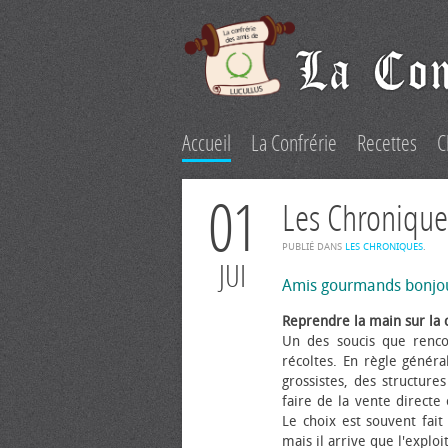
Accueil
La Confrérie
Recettes
C
01
Les Chronique
PUBLIÉ DANS
LES CHRONIQUES
.
JUI
Amis gourmands bonjo
Reprendre la main sur la 
Un des soucis que renco
récoltes. En règle généra
grossistes, des structure
faire de la vente directe
Le choix est souvent fait 
mais il arrive que l'explo