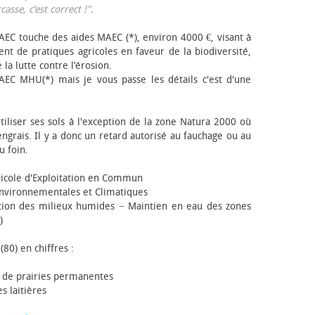
sse, c’est correct !"
.
EC touche des aides MAEC (*), environ 4000 €, visant à
t de pratiques agricoles en faveur de la biodiversité,
 la lutte contre l’érosion.
AEC MHU(*) mais je vous passe les détails c'est d'une
tiliser ses sols à l'exception de la zone Natura 2000 où
engrais. Il y a donc un retard autorisé au fauchage ou au
u foin.
icole d'Exploitation en Commun
nvironnementales et Climatiques
ion des milieux humides − Maintien en eau des zones
)
(80) en chiffres :
 de prairies permanentes
s laitières