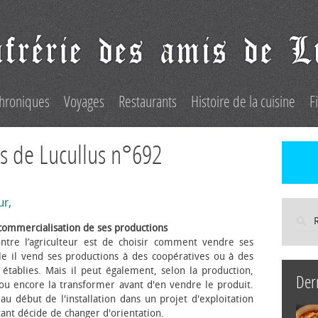
hroniques
Voyages
Restaurants
Histoire de la cuisine
F
s de Lucullus n°692
ur,
commercialisation de ses productions
ntre l’agriculteur est de choisir comment vendre ses
le il vend ses productions à des coopératives ou à des
s établies. Mais il peut également, selon la production,
Der
 ou encore la transformer avant d'en vendre le produit.
au début de l'installation dans un projet d'exploitation
itant décide de changer d'orientation.