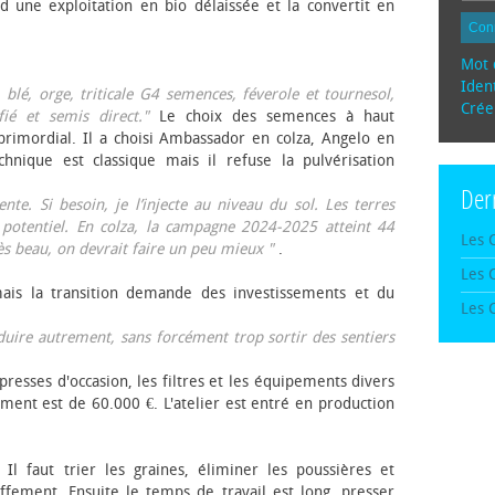
d une exploitation en bio délaissée et la convertit en
Con
Mot 
Ident
, blé, orge, triticale G4 semences, féverole et tournesol,
Crée
fié et semis direct."
Le choix des semences à haut
rimordial. Il a choisi Ambassador en colza, Angelo en
echnique est classique mais il refuse la pulvérisation
Der
te. Si besoin, je l’injecte au niveau du sol. Les terres
 potentiel. En colza, la campagne 2024-2025 atteint 44
Les 
rès beau, on devrait faire un peu mieux "
.
Les 
mais la transition demande des investissements et du
Les 
oduire autrement, sans forcément trop sortir des sentiers
presses d'occasion, les filtres et les équipements divers
ement est de 60.000 €. L'atelier est entré en production
 Il faut trier les graines, éliminer les poussières et
ffement. Ensuite le temps de travail est long, presser