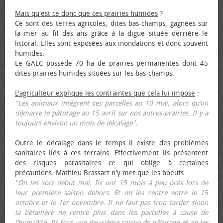
Mais qu'est ce donc que ces prairies humides
?
Ce sont des terres agricoles, dites bas-champs, gagnées sur
la mer au fil des ans grâce à la digue située derrière le
littoral. Elles sont exposées aux inondations et donc souvent
humides.
Le GAEC possède 70 ha de prairies permanentes dont 45
dites prairies humides situées sur les bas-champs.
L'agriculteur explique les contraintes que cela lui impose
:
"Les animaux intègrent ces parcelles au 10 mai, alors qu’on
démarre le pâturage au 15 avril sur nos autres prairies. Il y a
toujours environ un mois de décalage".
Outre le décalage dans le temps il existe des problèmes
sanitaires liés à ces terrains. Effectivement ils présentent
des risques parasitaires ce qui oblige à certaines
précautions. Mathieu Brassart n'y met que les bœufs.
"On les sort début mai. Ils ont 15 mois à peu près lors de
leur première saison dehors. Et on les rentre entre le 15
octobre et le 1er novembre. Il ne faut pas trop tarder sinon
la bétaillère ne rentre plus dans les parcelles à cause de
l’humidité. Ils font une deuxième saison de pâturage et on les