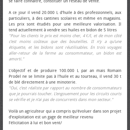
se faire connaître, constituer un réseau de vente.
A ce jour il vend 20.000 L d'huile à des professionnels, aux
particuliers, à des cantines scolaires et même en magasins.
Les prix sont étudiés pour une meilleure valorisation. Il
tend actuellement à vendre ses huiles en bidon de 5 litres
"Pour les clients le prix est moins cher, 4 €/l, et de mon côté
c’est moins coûteux que des bouteilles. II n’y a qu’une
étiquette, et les bidons sont réutilisables. En trois voyages
aller-retour de la ferme au consommateur, un bidon est
amorti."
L'objectif et de produire 100.000 L par an mais Romain
Prodel ne se limite pas à l'huile et au tourteau, il vend 30 t
de blé directement à une minoterie.
"Oui, c’est réaliste par rapport au nombre de consommateurs
que je pourrais toucher. L’engouement pour les circuits courts
se vérifie et je n’ai pas de concurrents dans mon secteur."
Voilà un agriculteur qui a compris qu'évoluer dans son projet
d'exploitation est un gage de meilleur revenu
Félicitation à lui et bon vent/