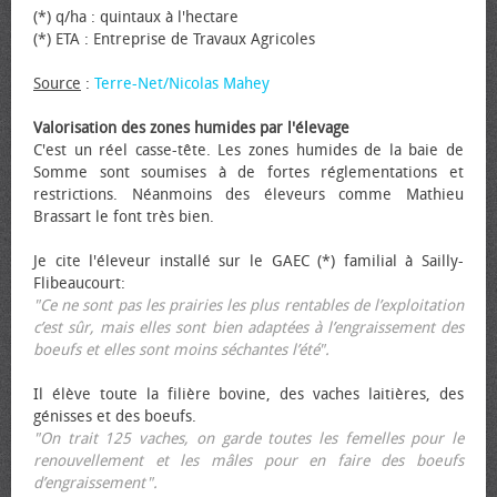
(*) q/ha : quintaux à l'hectare
(*) ETA : Entreprise de Travaux Agricoles
Source
:
Terre-Net/Nicolas Mahey
Valorisation des zones humides par l'élevage
C'est un réel casse-tête. Les zones humides de la baie de
Somme sont soumises à de fortes réglementations et
restrictions. Néanmoins des éleveurs comme Mathieu
Brassart le font très bien.
Je cite l'éleveur installé sur le GAEC (*) familial à Sailly-
Flibeaucourt:
"Ce ne sont pas les prairies les plus rentables de l’exploitation
c’est sûr, mais elles sont bien adaptées à l’engraissement des
bœufs et elles sont moins séchantes l’été".
Il élève toute la filière bovine, des vaches laitières, des
génisses et des bœufs.
"On trait 125 vaches, on garde toutes les femelles pour le
renouvellement et les mâles pour en faire des bœufs
d’engraissement".