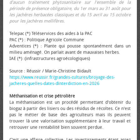
d'aucun traitement phytosanitaire sur l'ensemble de la
période de présence obligatoire, du 1er mars au 31 août pour
les jachères herbacées classiques et du 15 avril au 15 octobre
pour les jachères mellifères.
Telepac (*) Téléservices des aides à la PAC
PAC (*) : Politique Agricole Commune
Adventices (*) : Plante qui pousse spontanément dans un
milieu aménagé. On parlait avant de mauvaises herbes.
IAE (*) :(infrastructures agroécologiques)
Source : Réussir / Marie-Christine Bidault
https://www.reussir.fr/grandes-cultures/broyage-des-
jacheres-quelles-dates-dinterdiction-en-2026
Méthanisation et crise pétrolière
La méthanisation est un procédé permettant d'obtenir du
biogaz à partir des lisiers ou des résidus de récoltes. Ce n'est
pas le métier de base des agriculteurs mais ils peuvent
trouver là une valorisation supplémentaire à leur travail et
retrouver une rentabilité bien souvent perdue.
C'est une affaire collective. Les investissements étant assez