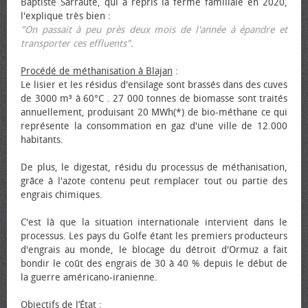
Baptiste Sarraute, qui a repris la ferme familiale en 2020,
l'explique très bien :
"On passait à peu près deux mois de l'année à épandre et
transporter ces effluents"
.
Procédé de méthanisation à Blajan
:
Le lisier et les résidus d'ensilage sont brassés dans des cuves
de 3000 m³ à 60°C . 27 000 tonnes de biomasse sont traités
annuellement, produisant 20 MWh(*) de bio-méthane ce qui
représente la consommation en gaz d'une ville de 12.000
habitants.
De plus, le digestat, résidu du processus de méthanisation,
grâce à l'azote contenu peut remplacer tout ou partie des
engrais chimiques.
C'est là que la situation internationale intervient dans le
processus. Les pays du Golfe étant les premiers producteurs
d'engrais au monde, le blocage du détroit d'Ormuz a fait
bondir le coût des engrais de 30 à 40 % depuis le début de
la guerre américano-iranienne.
Objectifs de l’État
: