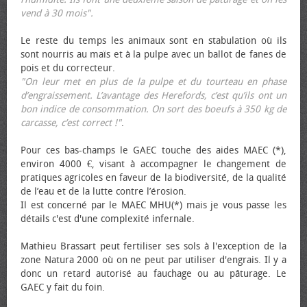
vend à 30 mois".
Le reste du temps les animaux sont en stabulation où ils
sont nourris au maïs et à la pulpe avec un ballot de fanes de
pois et du correcteur.
"On leur met en plus de la pulpe et du tourteau en phase
d’engraissement. L’avantage des Herefords, c’est qu’ils ont un
bon indice de consommation. On sort des bœufs à 350 kg de
carcasse, c’est correct !"
.
Pour ces bas-champs le GAEC touche des aides MAEC (*),
environ 4000 €, visant à accompagner le changement de
pratiques agricoles en faveur de la biodiversité, de la qualité
de l’eau et de la lutte contre l’érosion.
Il est concerné par le MAEC MHU(*) mais je vous passe les
détails c'est d'une complexité infernale.
Mathieu Brassart peut fertiliser ses sols à l'exception de la
zone Natura 2000 où on ne peut par utiliser d'engrais. Il y a
donc un retard autorisé au fauchage ou au pâturage. Le
GAEC y fait du foin.