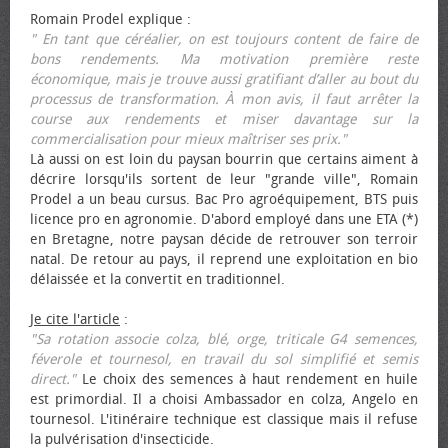
Romain Prodel explique :
" En tant que céréalier, on est toujours content de faire de
bons rendements. Ma motivation première reste
économique, mais je trouve aussi gratifiant d’aller au bout du
processus de transformation. À mon avis, il faut arrêter la
course aux rendements et miser davantage sur la
commercialisation pour mieux maîtriser ses prix."
Là aussi on est loin du paysan bourrin que certains aiment à
décrire lorsqu'ils sortent de leur "grande ville", Romain
Prodel a un beau cursus. Bac Pro agroéquipement, BTS puis
licence pro en agronomie. D'abord employé dans une ETA (*)
en Bretagne, notre paysan décide de retrouver son terroir
natal. De retour au pays, il reprend une exploitation en bio
délaissée et la convertit en traditionnel.
Je cite l'article
:
"Sa rotation associe colza, blé, orge, triticale G4 semences,
féverole et tournesol, en travail du sol simplifié et semis
direct."
Le choix des semences à haut rendement en huile
est primordial. Il a choisi Ambassador en colza, Angelo en
tournesol. L'itinéraire technique est classique mais il refuse
la pulvérisation d'insecticide.