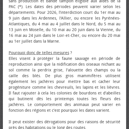
sans production et bande tampon éligible aux aides de la
PAC (*). Les dates des périodes peuvent varier selon les
départements. Pour 2026, l’interdiction court du 1er mai au
9 juin dans les Ardennes, l'Allier, ou encore les Pyrénées-
Atlantiques, du 4 mai au 4 juillet dans le Nord, du 5 mai au
13 juin en Moselle, du 10 mai au 20 juin dans la Vienne, du
16 mai au 24 juin dans le Loir-et-Cher, ou encore du 20 mai
au 1er juillet dans la Marne.
Pourquoi donc de telles mesures
?
Elles visent à protéger la faune sauvage en période de
reproduction ainsi que la nidification des oiseaux nichant au
sol comme la perdrix grise, l'alouette des champs ou la
caille des blés. De plus gros mammifères utilisent
également les jachères pour mettre bas et cacher leur
progéniture comme les chevreuils, les lapins et les lièvres.
Il faut rajouter à cela les colonies de bourdons et d'abeilles
qui butinent dès les printemps toutes les fleurs des
jachères. Le comportement des animaux peut varier en
fonction des régions et c'est pourquoi les dates varient.
Il peut exister des dérogations pour des raisons de sécurité
près des habitations ou le long des routes.