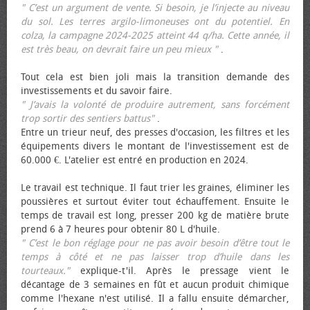
" C’est un argument de vente. Si besoin, je l’injecte au niveau
du sol. Les terres argilo-limoneuses ont du potentiel. En
colza, la campagne 2024-2025 atteint 44 q/ha. Cette année, il
est très beau, on devrait faire un peu mieux "
.
Tout cela est bien joli mais la transition demande des
investissements et du savoir faire.
" J’avais la volonté de produire autrement, sans forcément
trop sortir des sentiers battus"
.
Entre un trieur neuf, des presses d'occasion, les filtres et les
équipements divers le montant de l'investissement est de
60.000 €. L'atelier est entré en production en 2024.
Le travail est technique. Il faut trier les graines, éliminer les
poussières et surtout éviter tout échauffement. Ensuite le
temps de travail est long, presser 200 kg de matière brute
prend 6 à 7 heures pour obtenir 80 L d'huile.
" C’est le bon réglage pour ne pas avoir besoin d’être tout le
temps à côté et ne pas laisser trop d’huile dans les
tourteaux."
explique-t'il. Après le pressage vient le
décantage de 3 semaines en fût et aucun produit chimique
comme l'hexane n'est utilisé. Il a fallu ensuite démarcher,