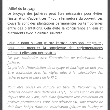
Utilité du broyage
:
Le broyage des jachères peut être nécessaire pour éviter
l'installation d'adventices (*) ou la fermeture du couvert. Les
couverts sont des plantations permanentes ou temporaires
entre des plantations. Cela évite la concurrence en eau et
nutriments avec la culture suivante.
Pour le point suivant je cite l'article dans son intégralité,
pour bien montrer la complexité des réglementations
même si elles sont nécessaires
.
Ne pas confondre avec l'interdiction de valorisation des
jachères
La période d’interdiction de broyage et fauchage ne doit pas
être confondue avec les règles liées à la valorisation des
jachères dans le cadre de la PAC.
Pour être prises en compte au titre de l'écorégime, les
jachères doivent être déclarées IAE(*) . Si elles sont en place
depuis plus de 5 ans, cela évite également leur conversion en
prairies permanentes. Pour être déclarée IAE, une jachère ne
doit faire l'objet d’aucune valorisation (pâture ou fauche) et