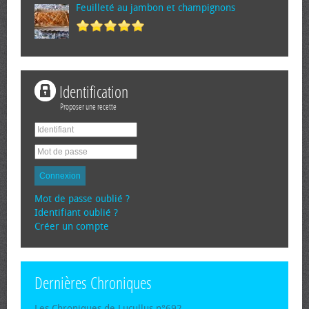
Feuilleté au jambon et champignons
Identification
Proposer une recette
Connexion
Mot de passe oublié ?
Identifiant oublié ?
Créer un compte
Dernières Chroniques
Les Chroniques de Lucullus n°692