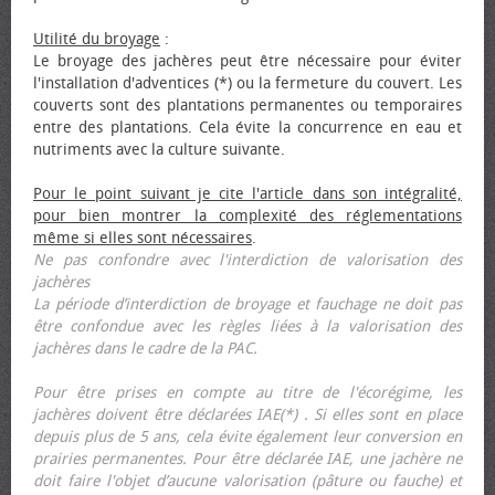
Utilité du broyage
:
Le broyage des jachères peut être nécessaire pour éviter
l'installation d'adventices (*) ou la fermeture du couvert. Les
couverts sont des plantations permanentes ou temporaires
entre des plantations. Cela évite la concurrence en eau et
nutriments avec la culture suivante.
Pour le point suivant je cite l'article dans son intégralité,
pour bien montrer la complexité des réglementations
même si elles sont nécessaires
.
Ne pas confondre avec l'interdiction de valorisation des
jachères
La période d’interdiction de broyage et fauchage ne doit pas
être confondue avec les règles liées à la valorisation des
jachères dans le cadre de la PAC.
Pour être prises en compte au titre de l'écorégime, les
jachères doivent être déclarées IAE(*) . Si elles sont en place
depuis plus de 5 ans, cela évite également leur conversion en
prairies permanentes. Pour être déclarée IAE, une jachère ne
doit faire l'objet d’aucune valorisation (pâture ou fauche) et