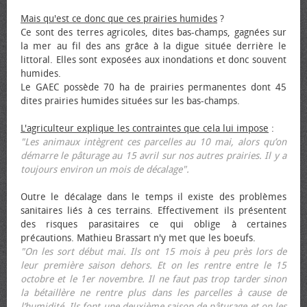
Mais qu'est ce donc que ces prairies humides
?
Ce sont des terres agricoles, dites bas-champs, gagnées sur
la mer au fil des ans grâce à la digue située derrière le
littoral. Elles sont exposées aux inondations et donc souvent
humides.
Le GAEC possède 70 ha de prairies permanentes dont 45
dites prairies humides situées sur les bas-champs.
L'agriculteur explique les contraintes que cela lui impose
:
"Les animaux intègrent ces parcelles au 10 mai, alors qu’on
démarre le pâturage au 15 avril sur nos autres prairies. Il y a
toujours environ un mois de décalage".
Outre le décalage dans le temps il existe des problèmes
sanitaires liés à ces terrains. Effectivement ils présentent
des risques parasitaires ce qui oblige à certaines
précautions. Mathieu Brassart n'y met que les bœufs.
"On les sort début mai. Ils ont 15 mois à peu près lors de
leur première saison dehors. Et on les rentre entre le 15
octobre et le 1er novembre. Il ne faut pas trop tarder sinon
la bétaillère ne rentre plus dans les parcelles à cause de
l’humidité. Ils font une deuxième saison de pâturage et on les