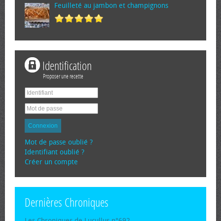
Feuilleté au jambon et champignons
Identification
Proposer une recette
Connexion
Mot de passe oublié ?
Identifiant oublié ?
Créer un compte
Dernières Chroniques
Les Chroniques de Lucullus n°692