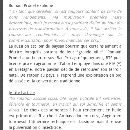
Romain Prodel explique :
" En tant que céréalier, on est toujours content de faire de
bons rendements. Ma motivation première reste
économique, mais je trouve aussi gratifiant d’aller au bout du
processus de transformation. À mon avis, il faut arrêter la
course aux rendements et miser davantage sur la
commercialisation pour mieux maîtriser ses prix."
Là aussi on est loin du paysan bourrin que certains aiment à
décrire lorsqu'ils sortent de leur "grande ville", Romain
Prodel a un beau cursus. Bac Pro agroéquipement, BTS puis
licence pro en agronomie. D'abord employé dans une ETA (*)
en Bretagne, notre paysan décide de retrouver son terroir
natal. De retour au pays, il reprend une exploitation en bio
délaissée et la convertit en traditionnel.
Je cite l'article
:
"Sa rotation associe colza, blé, orge, triticale G4 semences,
féverole et tournesol, en travail du sol simplifié et semis
direct."
Le choix des semences à haut rendement en huile
est primordial. Il a choisi Ambassador en colza, Angelo en
tournesol. L'itinéraire technique est classique mais il refuse
la pulvérisation d'insecticide.