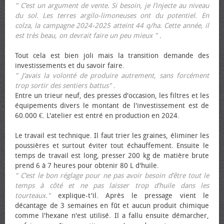
" C’est un argument de vente. Si besoin, je l’injecte au niveau
du sol. Les terres argilo-limoneuses ont du potentiel. En
colza, la campagne 2024-2025 atteint 44 q/ha. Cette année, il
est très beau, on devrait faire un peu mieux "
.
Tout cela est bien joli mais la transition demande des
investissements et du savoir faire.
" J’avais la volonté de produire autrement, sans forcément
trop sortir des sentiers battus"
.
Entre un trieur neuf, des presses d'occasion, les filtres et les
équipements divers le montant de l'investissement est de
60.000 €. L'atelier est entré en production en 2024.
Le travail est technique. Il faut trier les graines, éliminer les
poussières et surtout éviter tout échauffement. Ensuite le
temps de travail est long, presser 200 kg de matière brute
prend 6 à 7 heures pour obtenir 80 L d'huile.
" C’est le bon réglage pour ne pas avoir besoin d’être tout le
temps à côté et ne pas laisser trop d’huile dans les
tourteaux."
explique-t'il. Après le pressage vient le
décantage de 3 semaines en fût et aucun produit chimique
comme l'hexane n'est utilisé. Il a fallu ensuite démarcher,