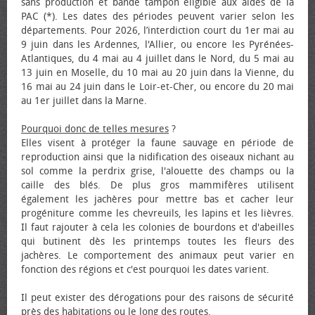
sans production et bande tampon éligible aux aides de la
PAC (*). Les dates des périodes peuvent varier selon les
départements. Pour 2026, l’interdiction court du 1er mai au
9 juin dans les Ardennes, l'Allier, ou encore les Pyrénées-
Atlantiques, du 4 mai au 4 juillet dans le Nord, du 5 mai au
13 juin en Moselle, du 10 mai au 20 juin dans la Vienne, du
16 mai au 24 juin dans le Loir-et-Cher, ou encore du 20 mai
au 1er juillet dans la Marne.
Pourquoi donc de telles mesures
?
Elles visent à protéger la faune sauvage en période de
reproduction ainsi que la nidification des oiseaux nichant au
sol comme la perdrix grise, l'alouette des champs ou la
caille des blés. De plus gros mammifères utilisent
également les jachères pour mettre bas et cacher leur
progéniture comme les chevreuils, les lapins et les lièvres.
Il faut rajouter à cela les colonies de bourdons et d'abeilles
qui butinent dès les printemps toutes les fleurs des
jachères. Le comportement des animaux peut varier en
fonction des régions et c'est pourquoi les dates varient.
Il peut exister des dérogations pour des raisons de sécurité
près des habitations ou le long des routes.