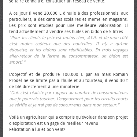
se faire connaître, constituer un réseau de vente.
A ce jour il vend 20.000 L d'huile à des professionnels, aux
particuliers, à des cantines scolaires et même en magasins.
Les prix sont étudiés pour une meilleure valorisation. Il
tend actuellement à vendre ses huiles en bidon de 5 litres
"Pour les clients le prix est moins cher, 4 €/l, et de mon côté
c’est moins coûteux que des bouteilles. II n’y a qu’une
étiquette, et les bidons sont réutilisables. En trois voyages
aller-retour de la ferme au consommateur, un bidon est
amorti."
L'objectif et de produire 100.000 L par an mais Romain
Prodel ne se limite pas à l'huile et au tourteau, il vend 30 t
de blé directement à une minoterie.
"Oui, c’est réaliste par rapport au nombre de consommateurs
que je pourrais toucher. L’engouement pour les circuits courts
se vérifie et je n’ai pas de concurrents dans mon secteur."
Voilà un agriculteur qui a compris qu'évoluer dans son projet
d'exploitation est un gage de meilleur revenu
Félicitation à lui et bon vent/