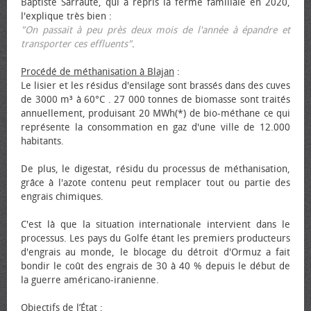
Baptiste Sarraute, qui a repris la ferme familiale en 2020,
l'explique très bien :
"On passait à peu près deux mois de l'année à épandre et
transporter ces effluents"
.
Procédé de méthanisation à Blajan
:
Le lisier et les résidus d'ensilage sont brassés dans des cuves
de 3000 m³ à 60°C . 27 000 tonnes de biomasse sont traités
annuellement, produisant 20 MWh(*) de bio-méthane ce qui
représente la consommation en gaz d'une ville de 12.000
habitants.
De plus, le digestat, résidu du processus de méthanisation,
grâce à l'azote contenu peut remplacer tout ou partie des
engrais chimiques.
C'est là que la situation internationale intervient dans le
processus. Les pays du Golfe étant les premiers producteurs
d'engrais au monde, le blocage du détroit d'Ormuz a fait
bondir le coût des engrais de 30 à 40 % depuis le début de
la guerre américano-iranienne.
Objectifs de l’État
: