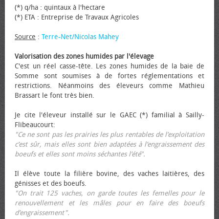
(*) q/ha : quintaux à l'hectare
(*) ETA : Entreprise de Travaux Agricoles
Source
:
Terre-Net/Nicolas Mahey
Valorisation des zones humides par l'élevage
C'est un réel casse-tête. Les zones humides de la baie de
Somme sont soumises à de fortes réglementations et
restrictions. Néanmoins des éleveurs comme Mathieu
Brassart le font très bien.
Je cite l'éleveur installé sur le GAEC (*) familial à Sailly-
Flibeaucourt:
"Ce ne sont pas les prairies les plus rentables de l’exploitation
c’est sûr, mais elles sont bien adaptées à l’engraissement des
bœufs et elles sont moins séchantes l’été".
Il élève toute la filière bovine, des vaches laitières, des
génisses et des bœufs.
"On trait 125 vaches, on garde toutes les femelles pour le
renouvellement et les mâles pour en faire des bœufs
d’engraissement".