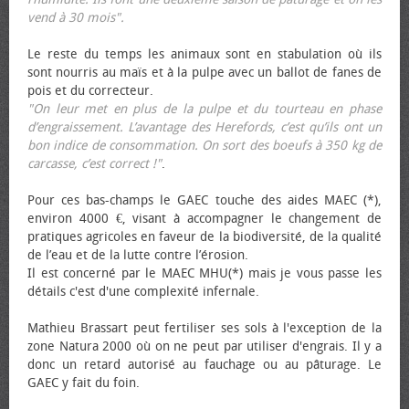
vend à 30 mois".
Le reste du temps les animaux sont en stabulation où ils
sont nourris au maïs et à la pulpe avec un ballot de fanes de
pois et du correcteur.
"On leur met en plus de la pulpe et du tourteau en phase
d’engraissement. L’avantage des Herefords, c’est qu’ils ont un
bon indice de consommation. On sort des bœufs à 350 kg de
carcasse, c’est correct !"
.
Pour ces bas-champs le GAEC touche des aides MAEC (*),
environ 4000 €, visant à accompagner le changement de
pratiques agricoles en faveur de la biodiversité, de la qualité
de l’eau et de la lutte contre l’érosion.
Il est concerné par le MAEC MHU(*) mais je vous passe les
détails c'est d'une complexité infernale.
Mathieu Brassart peut fertiliser ses sols à l'exception de la
zone Natura 2000 où on ne peut par utiliser d'engrais. Il y a
donc un retard autorisé au fauchage ou au pâturage. Le
GAEC y fait du foin.