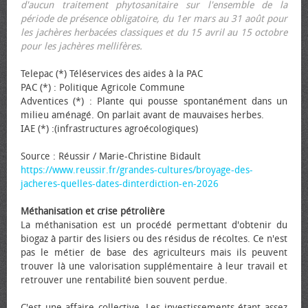
d'aucun traitement phytosanitaire sur l'ensemble de la
période de présence obligatoire, du 1er mars au 31 août pour
les jachères herbacées classiques et du 15 avril au 15 octobre
pour les jachères mellifères.
Telepac (*) Téléservices des aides à la PAC
PAC (*) : Politique Agricole Commune
Adventices (*) : Plante qui pousse spontanément dans un
milieu aménagé. On parlait avant de mauvaises herbes.
IAE (*) :(infrastructures agroécologiques)
Source : Réussir / Marie-Christine Bidault
https://www.reussir.fr/grandes-cultures/broyage-des-
jacheres-quelles-dates-dinterdiction-en-2026
Méthanisation et crise pétrolière
La méthanisation est un procédé permettant d'obtenir du
biogaz à partir des lisiers ou des résidus de récoltes. Ce n'est
pas le métier de base des agriculteurs mais ils peuvent
trouver là une valorisation supplémentaire à leur travail et
retrouver une rentabilité bien souvent perdue.
C'est une affaire collective. Les investissements étant assez