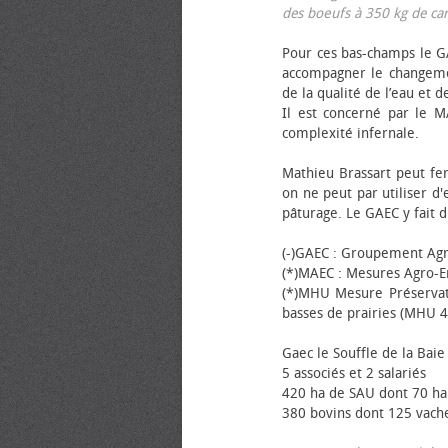
des bœufs à 350 kg de carca
Pour ces bas-champs le GA
accompagner le changemen
de la qualité de l’eau et de
Il est concerné par le M
complexité infernale.
Mathieu Brassart peut fer
on ne peut par utiliser d'
pâturage. Le GAEC y fait d
(-)GAEC : Groupement Agr
(*)MAEC : Mesures Agro-E
(*)MHU Mesure Préservat
basses de prairies (MHU 4
Gaec le Souffle de la Baie 
5 associés et 2 salariés
420 ha de SAU dont 70 ha
380 bovins dont 125 vache