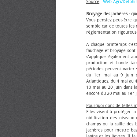
Source
:
Web-Agri/Delphi
Broyage des jachères : que
Vous pensiez peut-être qu
semble car de toutes les m
réglementation rigoureus
A chaque printemps c'est
fauchage et broyage sont i
s'applique également au
production et bande tam
périodes peuvent varier s
du 1er mai au 9 juin da
Atlantiques, du 4 mai au 4
10 mai au 20 juin dans la
encore du 20 mai au 1er j
Pourquoi donc de telles 
Elles visent à protéger l
nidification des oiseaux
champs ou la caille des 
jachères pour mettre bas
lapins et les lièvres. Il 