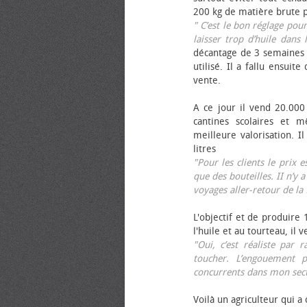
200 kg de matière brute p
" C’est le bon réglage pou
laisser trop d’huile dans 
décantage de 3 semaines 
utilisé. Il a fallu ensuit
vente.
A ce jour il vend 20.000 
cantines scolaires et 
meilleure valorisation. 
litres
"Pour les clients le prix 
que des bouteilles. II n’y a
voyages aller-retour de l
L'objectif et de produire
l'huile et au tourteau, il
"Oui, c’est réaliste pa
toucher. L’engouement p
concurrents dans mon sect
Voilà un agriculteur qui a