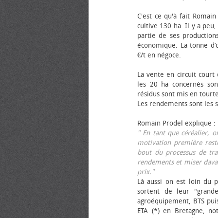
C'est ce qu'à fait Romain
cultive 130 ha. Il y a peu
partie de ses productions
économique. La tonne d’ol
€/t en négoce.
La vente en circuit court
les 20 ha concernés sont
résidus sont mis en tourt
Les rendements sont les su
Romain Prodel explique :
" En tant que céréalier, 
motivation première reste
bout du processus de tra
rendements et miser davan
prix."
Là aussi on est loin du p
sortent de leur "grand
agroéquipement, BTS pui
ETA (*) en Bretagne, no