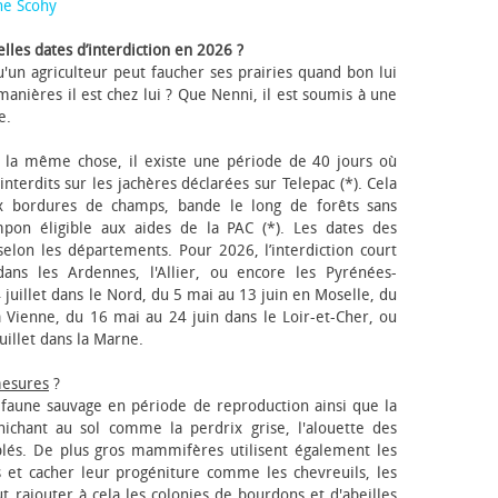
ne Scohy
lles dates d’interdiction en 2026 ?
'un agriculteur peut faucher ses prairies quand bon lui
anières il est chez lui ? Que Nenni, il est soumis à une
e.
 la même chose, il existe une période de 40 jours où
nterdits sur les jachères déclarées sur Telepac (*). Cela
x bordures de champs, bande le long de forêts sans
pon éligible aux aides de la PAC (*). Les dates des
elon les départements. Pour 2026, l’interdiction court
ns les Ardennes, l'Allier, ou encore les Pyrénées-
 juillet dans le Nord, du 5 mai au 13 juin en Moselle, du
 Vienne, du 16 mai au 24 juin dans le Loir-et-Cher, ou
uillet dans la Marne.
mesures
?
a faune sauvage en période de reproduction ainsi que la
 nichant au sol comme la perdrix grise, l'alouette des
blés. De plus gros mammifères utilisent également les
 et cacher leur progéniture comme les chevreuils, les
faut rajouter à cela les colonies de bourdons et d'abeilles