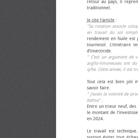
retour au pays, il repren
traditionnel.
Je cite l'article
:
"Sa rotation associe colza
en travail du sol simpli
rendement en huile est p
tournesol. L'itinéraire t
d'insecticide.
" C’est un argument de ven
argilo-limoneuses ont du
q/ha. Cette année, il est t
Tout cela est bien joli 
savoir faire.
" J’avais la volonté de pr
battus"
.
Entre un trieur neuf, des 
le montant de l'investiss
en 2024.
Le travail est technique.
surtout éviter tout échau