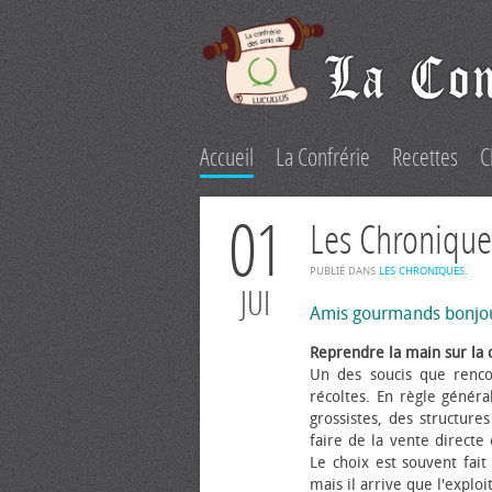
Accueil
La Confrérie
Recettes
C
01
Les Chronique
PUBLIÉ DANS
LES CHRONIQUES
.
JUI
Amis gourmands bonjo
Reprendre la main sur la 
Un des soucis que renco
récoltes. En règle généra
grossistes, des structure
faire de la vente directe
Le choix est souvent fait 
mais il arrive que l'explo