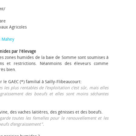
nt/
tare
avaux Agricoles
s Mahey
mides par l'élevage
 Les zones humides de la baie de Somme sont soumises à
ons et restrictions. Néanmoins des éleveurs comme
rès bien.
ur le GAEC (*) familial à Sailly-Flibeaucourt:
s les plus rentables de l’exploitation c’est sûr, mais elles
ngraissement des bœufs et elles sont moins séchantes
ovine, des vaches laitières, des génisses et des bœufs.
garde toutes les femelles pour le renouvellement et les
œufs d’engraissement".