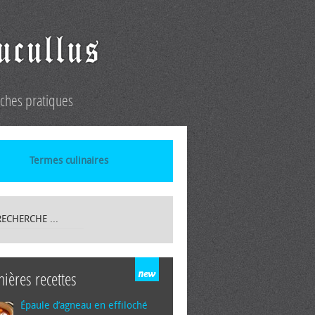
iches pratiques
Termes culinaires
nières recettes
Épaule d’agneau en effiloché