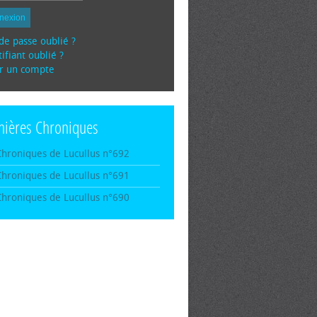
nexion
de passe oublié ?
ifiant oublié ?
r un compte
nières Chroniques
Chroniques de Lucullus n°692
Chroniques de Lucullus n°691
Chroniques de Lucullus n°690