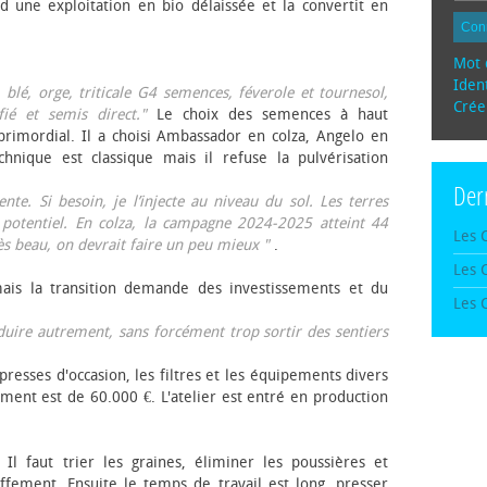
d une exploitation en bio délaissée et la convertit en
Con
Mot 
Ident
, blé, orge, triticale G4 semences, féverole et tournesol,
Crée
fié et semis direct."
Le choix des semences à haut
rimordial. Il a choisi Ambassador en colza, Angelo en
echnique est classique mais il refuse la pulvérisation
Der
te. Si besoin, je l’injecte au niveau du sol. Les terres
 potentiel. En colza, la campagne 2024-2025 atteint 44
Les 
rès beau, on devrait faire un peu mieux "
.
Les 
mais la transition demande des investissements et du
Les 
oduire autrement, sans forcément trop sortir des sentiers
presses d'occasion, les filtres et les équipements divers
ement est de 60.000 €. L'atelier est entré en production
 Il faut trier les graines, éliminer les poussières et
ffement. Ensuite le temps de travail est long, presser