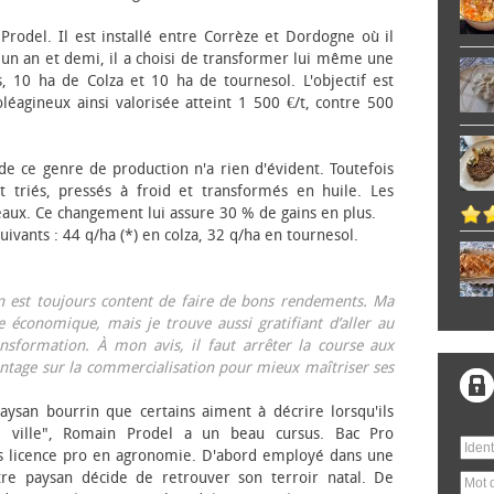
 Prodel. Il est installé entre Corrèze et Dordogne où il
, un an et demi, il a choisi de transformer lui même une
, 10 ha de Colza et 10 ha de tournesol. L'objectif est
éagineux ainsi valorisée atteint 1 500 €/t, contre 500
 de ce genre de production n'a rien d'évident. Toutefois
 triés, pressés à froid et transformés en huile. Les
eaux. Ce changement lui assure 30 % de gains en plus.
ivants : 44 q/ha (*) en colza, 32 q/ha en tournesol.
on est toujours content de faire de bons rendements. Ma
 économique, mais je trouve aussi gratifiant d’aller au
nsformation. À mon avis, il faut arrêter la course aux
tage sur la commercialisation pour mieux maîtriser ses
aysan bourrin que certains aiment à décrire lorsqu'ils
e ville", Romain Prodel a un beau cursus. Bac Pro
s licence pro en agronomie. D'abord employé dans une
tre paysan décide de retrouver son terroir natal. De