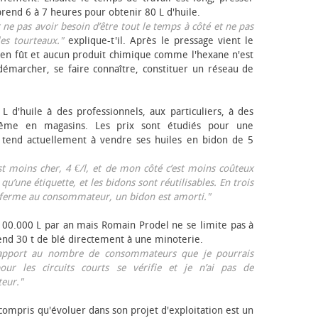
rend 6 à 7 heures pour obtenir 80 L d'huile.
r ne pas avoir besoin d’être tout le temps à côté et ne pas
les tourteaux."
explique-t'il. Après le pressage vient le
en fût et aucun produit chimique comme l'hexane n'est
e démarcher, se faire connaître, constituer un réseau de
L d'huile à des professionnels, aux particuliers, à des
même en magasins. Les prix sont étudiés pour une
Il tend actuellement à vendre ses huiles en bidon de 5
est moins cher, 4 €/l, et de mon côté c’est moins coûteux
 qu’une étiquette, et les bidons sont réutilisables. En trois
a ferme au consommateur, un bidon est amorti."
 100.000 L par an mais Romain Prodel ne se limite pas à
 vend 30 t de blé directement à une minoterie.
r rapport au nombre de consommateurs que je pourrais
our les circuits courts se vérifie et je n’ai pas de
eur."
 compris qu'évoluer dans son projet d'exploitation est un