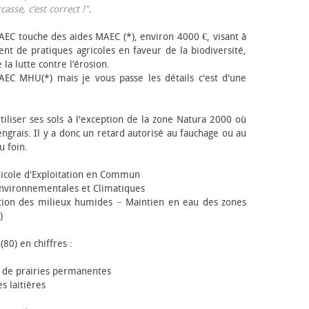
sse, c’est correct !"
.
EC touche des aides MAEC (*), environ 4000 €, visant à
t de pratiques agricoles en faveur de la biodiversité,
 la lutte contre l’érosion.
AEC MHU(*) mais je vous passe les détails c'est d'une
tiliser ses sols à l'exception de la zone Natura 2000 où
engrais. Il y a donc un retard autorisé au fauchage ou au
u foin.
icole d'Exploitation en Commun
nvironnementales et Climatiques
ion des milieux humides − Maintien en eau des zones
)
(80) en chiffres :
 de prairies permanentes
s laitières