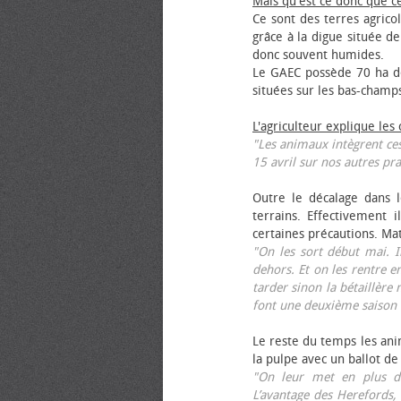
Mais qu'est ce donc que c
Ce sont des terres agrico
grâce à la digue située de
donc souvent humides.
Le GAEC possède 70 ha de
situées sur les bas-champ
L'agriculteur explique les
"Les animaux intègrent ces
15 avril sur nos autres pra
Outre le décalage dans l
terrains. Effectivement i
certaines précautions. Ma
"On les sort début mai. I
dehors. Et on les rentre e
tarder sinon la bétaillère 
font une deuxième saison 
Le reste du temps les anim
la pulpe avec un ballot de
"On leur met en plus de
L’avantage des Herefords,