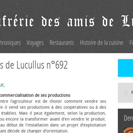
hroniques
Voyages
Restaurants
Histoire de la cuisine
F
s de Lucullus n°692
ur,
commercialisation de ses productions
ntre l’agriculteur est de choisir comment vendre ses
le il vend ses productions à des coopératives ou à des
s établies. Mais il peut également, selon la production,
Der
 ou encore la transformer avant d'en vendre le produit.
au début de l'installation dans un projet d'exploitation
itant décide de changer d'orientation.