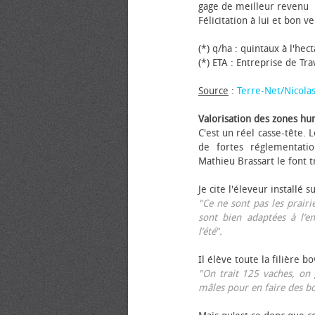
gage de meilleur revenu
Félicitation à lui et bon ve
(*) q/ha : quintaux à l'hec
(*) ETA : Entreprise de Tr
Source
:
Terre-Net/Nicola
Valorisation des zones hu
C'est un réel casse-tête.
de fortes réglementati
Mathieu Brassart le font t
Je cite l'éleveur installé s
"Ce ne sont pas les prairie
sont bien adaptées à l’e
l’été".
Il élève toute la filière b
"On trait 125 vaches, on 
mâles pour en faire des b