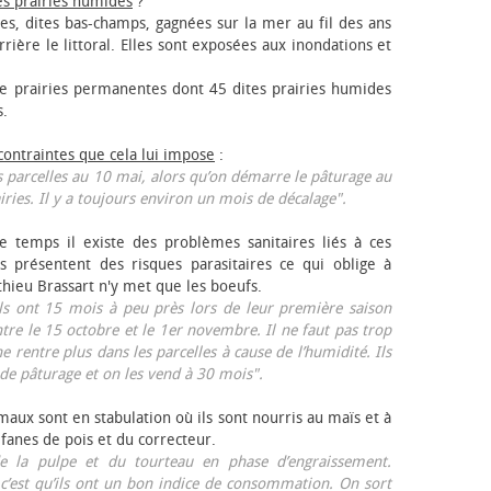
es prairies humides
?
les, dites bas-champs, gagnées sur la mer au fil des ans
rrière le littoral. Elles sont exposées aux inondations et
 prairies permanentes dont 45 dites prairies humides
s.
 contraintes que cela lui impose
:
 parcelles au 10 mai, alors qu’on démarre le pâturage au
iries. Il y a toujours environ un mois de décalage".
e temps il existe des problèmes sanitaires liés à ces
ls présentent des risques parasitaires ce qui oblige à
thieu Brassart n'y met que les bœufs.
ls ont 15 mois à peu près lors de leur première saison
ntre le 15 octobre et le 1er novembre. Il ne faut pas trop
ne rentre plus dans les parcelles à cause de l’humidité. Ils
de pâturage et on les vend à 30 mois".
aux sont en stabulation où ils sont nourris au maïs et à
 fanes de pois et du correcteur.
 la pulpe et du tourteau en phase d’engraissement.
 c’est qu’ils ont un bon indice de consommation. On sort