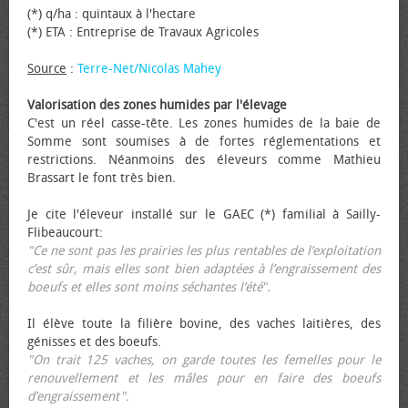
(*) q/ha : quintaux à l'hectare
(*) ETA : Entreprise de Travaux Agricoles
Source
:
Terre-Net/Nicolas Mahey
Valorisation des zones humides par l'élevage
C'est un réel casse-tête. Les zones humides de la baie de
Somme sont soumises à de fortes réglementations et
restrictions. Néanmoins des éleveurs comme Mathieu
Brassart le font très bien.
Je cite l'éleveur installé sur le GAEC (*) familial à Sailly-
Flibeaucourt:
"Ce ne sont pas les prairies les plus rentables de l’exploitation
c’est sûr, mais elles sont bien adaptées à l’engraissement des
bœufs et elles sont moins séchantes l’été".
Il élève toute la filière bovine, des vaches laitières, des
génisses et des bœufs.
"On trait 125 vaches, on garde toutes les femelles pour le
renouvellement et les mâles pour en faire des bœufs
d’engraissement".