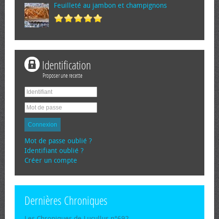
Feuilleté au jambon et champignons
Identification
Proposer une recette
Connexion
Mot de passe oublié ?
Identifiant oublié ?
Créer un compte
Dernières Chroniques
Les Chroniques de Lucullus n°692