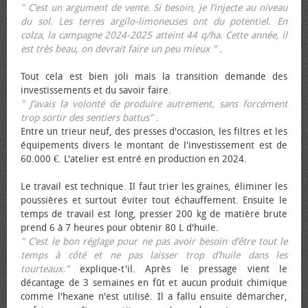
" C’est un argument de vente. Si besoin, je l’injecte au niveau
du sol. Les terres argilo-limoneuses ont du potentiel. En
colza, la campagne 2024-2025 atteint 44 q/ha. Cette année, il
est très beau, on devrait faire un peu mieux "
.
Tout cela est bien joli mais la transition demande des
investissements et du savoir faire.
" J’avais la volonté de produire autrement, sans forcément
trop sortir des sentiers battus"
.
Entre un trieur neuf, des presses d'occasion, les filtres et les
équipements divers le montant de l'investissement est de
60.000 €. L'atelier est entré en production en 2024.
Le travail est technique. Il faut trier les graines, éliminer les
poussières et surtout éviter tout échauffement. Ensuite le
temps de travail est long, presser 200 kg de matière brute
prend 6 à 7 heures pour obtenir 80 L d'huile.
" C’est le bon réglage pour ne pas avoir besoin d’être tout le
temps à côté et ne pas laisser trop d’huile dans les
tourteaux."
explique-t'il. Après le pressage vient le
décantage de 3 semaines en fût et aucun produit chimique
comme l'hexane n'est utilisé. Il a fallu ensuite démarcher,