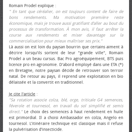
Romain Prodel explique :
" En tant que céréalier, on est toujours content de faire de
bons rendements. Ma motivation première reste
économique, mais je trouve aussi gratifiant d’aller au bout du
processus de transformation. À mon avis, il faut arrêter la
course aux rendements et miser davantage sur la
commercialisation pour mieux maîtriser ses prix."
Là aussi on est loin du paysan bourrin que certains aiment à
décrire lorsqu'ils sortent de leur "grande ville", Romain
Prodel a un beau cursus. Bac Pro agroéquipement, BTS puis
licence pro en agronomie. D'abord employé dans une ETA (*)
en Bretagne, notre paysan décide de retrouver son terroir
natal. De retour au pays, il reprend une exploitation en bio
délaissée et la convertit en traditionnel.
Je cite l'article
:
"Sa rotation associe colza, blé, orge, triticale G4 semences,
féverole et tournesol, en travail du sol simplifié et semis
direct."
Le choix des semences à haut rendement en huile
est primordial. Il a choisi Ambassador en colza, Angelo en
tournesol. L'itinéraire technique est classique mais il refuse
la pulvérisation d'insecticide.