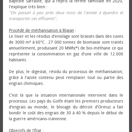
Baptiste Sarraute, qui a repris la ferme familiale en 2020,
l'explique très bien :
"On passait à peu près deux mois de l'année à épandre et
transporter ces effluents"
.
Procédé de méthanisation à Blajan
:
Le lisier et les résidus d'ensilage sont brassés dans des cuves
de 3000 m³ à 60°C . 27 000 tonnes de biomasse sont traités
annuellement, produisant 20 MWh(*) de bio-méthane ce qui
représente la consommation en gaz d'une ville de 12.000
habitants.
De plus, le digestat, résidu du processus de méthanisation,
grâce à l'azote contenu peut remplacer tout ou partie des
engrais chimiques.
C'est là que la situation internationale intervient dans le
processus. Les pays du Golfe étant les premiers producteurs
d'engrais au monde, le blocage du détroit d'Ormuz a fait
bondir le coût des engrais de 30 à 40 % depuis le début de
la guerre américano-iranienne.
Objectifs de l’État
: