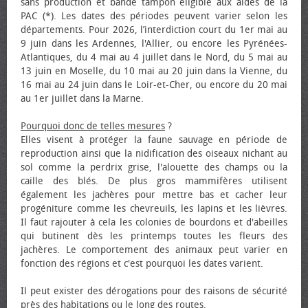
sans production et bande tampon éligible aux aides de la
PAC (*). Les dates des périodes peuvent varier selon les
départements. Pour 2026, l’interdiction court du 1er mai au
9 juin dans les Ardennes, l'Allier, ou encore les Pyrénées-
Atlantiques, du 4 mai au 4 juillet dans le Nord, du 5 mai au
13 juin en Moselle, du 10 mai au 20 juin dans la Vienne, du
16 mai au 24 juin dans le Loir-et-Cher, ou encore du 20 mai
au 1er juillet dans la Marne.
Pourquoi donc de telles mesures
?
Elles visent à protéger la faune sauvage en période de
reproduction ainsi que la nidification des oiseaux nichant au
sol comme la perdrix grise, l'alouette des champs ou la
caille des blés. De plus gros mammifères utilisent
également les jachères pour mettre bas et cacher leur
progéniture comme les chevreuils, les lapins et les lièvres.
Il faut rajouter à cela les colonies de bourdons et d'abeilles
qui butinent dès les printemps toutes les fleurs des
jachères. Le comportement des animaux peut varier en
fonction des régions et c'est pourquoi les dates varient.
Il peut exister des dérogations pour des raisons de sécurité
près des habitations ou le long des routes.