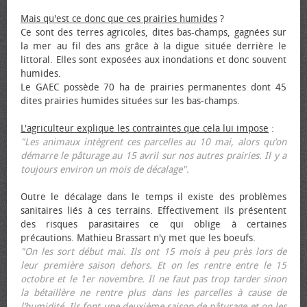
Mais qu'est ce donc que ces prairies humides
?
Ce sont des terres agricoles, dites bas-champs, gagnées sur
la mer au fil des ans grâce à la digue située derrière le
littoral. Elles sont exposées aux inondations et donc souvent
humides.
Le GAEC possède 70 ha de prairies permanentes dont 45
dites prairies humides situées sur les bas-champs.
L'agriculteur explique les contraintes que cela lui impose
:
"Les animaux intègrent ces parcelles au 10 mai, alors qu’on
démarre le pâturage au 15 avril sur nos autres prairies. Il y a
toujours environ un mois de décalage".
Outre le décalage dans le temps il existe des problèmes
sanitaires liés à ces terrains. Effectivement ils présentent
des risques parasitaires ce qui oblige à certaines
précautions. Mathieu Brassart n'y met que les bœufs.
"On les sort début mai. Ils ont 15 mois à peu près lors de
leur première saison dehors. Et on les rentre entre le 15
octobre et le 1er novembre. Il ne faut pas trop tarder sinon
la bétaillère ne rentre plus dans les parcelles à cause de
l’humidité. Ils font une deuxième saison de pâturage et on les