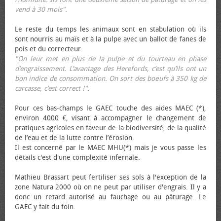
vend à 30 mois".
Le reste du temps les animaux sont en stabulation où ils
sont nourris au maïs et à la pulpe avec un ballot de fanes de
pois et du correcteur.
"On leur met en plus de la pulpe et du tourteau en phase
d’engraissement. L’avantage des Herefords, c’est qu’ils ont un
bon indice de consommation. On sort des bœufs à 350 kg de
carcasse, c’est correct !"
.
Pour ces bas-champs le GAEC touche des aides MAEC (*),
environ 4000 €, visant à accompagner le changement de
pratiques agricoles en faveur de la biodiversité, de la qualité
de l’eau et de la lutte contre l’érosion.
Il est concerné par le MAEC MHU(*) mais je vous passe les
détails c'est d'une complexité infernale.
Mathieu Brassart peut fertiliser ses sols à l'exception de la
zone Natura 2000 où on ne peut par utiliser d'engrais. Il y a
donc un retard autorisé au fauchage ou au pâturage. Le
GAEC y fait du foin.