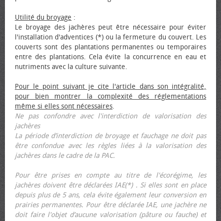
Utilité du broyage
:
Le broyage des jachères peut être nécessaire pour éviter
l'installation d'adventices (*) ou la fermeture du couvert. Les
couverts sont des plantations permanentes ou temporaires
entre des plantations. Cela évite la concurrence en eau et
nutriments avec la culture suivante.
Pour le point suivant je cite l'article dans son intégralité,
pour bien montrer la complexité des réglementations
même si elles sont nécessaires
.
Ne pas confondre avec l'interdiction de valorisation des
jachères
La période d’interdiction de broyage et fauchage ne doit pas
être confondue avec les règles liées à la valorisation des
jachères dans le cadre de la PAC.
Pour être prises en compte au titre de l'écorégime, les
jachères doivent être déclarées IAE(*) . Si elles sont en place
depuis plus de 5 ans, cela évite également leur conversion en
prairies permanentes. Pour être déclarée IAE, une jachère ne
doit faire l'objet d’aucune valorisation (pâture ou fauche) et