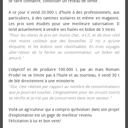
se faire connaître, constituer un réseau de vente.
A ce jour il vend 20.000 L d'huile à des professionnels, aux
particuliers, à des cantines scolaires et même en magasins.
Les prix sont étudiés pour une meilleure valorisation. Il
tend actuellement à vendre ses huiles en bidon de 5 litres
"Pour les clients le prix est moins cher, 4 €/l, et de mon côté
c’est moins coûteux que des bouteilles. II n’y a qu’une
étiquette, et les bidons sont réutilisables. En trois voyages
aller-retour de la ferme au consommateur, un bidon est
amorti."
L'objectif et de produire 100.000 L par an mais Romain
Prodel ne se limite pas à l'huile et au tourteau, il vend 30 t
de blé directement à une minoterie.
"Oui, c’est réaliste par rapport au nombre de consommateurs
que je pourrais toucher. L’engouement pour les circuits courts
se vérifie et je n’ai pas de concurrents dans mon secteur."
Voilà un agriculteur qui a compris qu'évoluer dans son projet
d'exploitation est un gage de meilleur revenu
Félicitation à lui et bon vent/