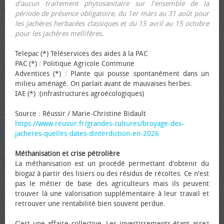
d'aucun traitement phytosanitaire sur l'ensemble de la
période de présence obligatoire, du 1er mars au 31 août pour
les jachères herbacées classiques et du 15 avril au 15 octobre
pour les jachères mellifères.
Telepac (*) Téléservices des aides à la PAC
PAC (*) : Politique Agricole Commune
Adventices (*) : Plante qui pousse spontanément dans un
milieu aménagé. On parlait avant de mauvaises herbes.
IAE (*) :(infrastructures agroécologiques)
Source : Réussir / Marie-Christine Bidault
https://www.reussir.fr/grandes-cultures/broyage-des-
jacheres-quelles-dates-dinterdiction-en-2026
Méthanisation et crise pétrolière
La méthanisation est un procédé permettant d'obtenir du
biogaz à partir des lisiers ou des résidus de récoltes. Ce n'est
pas le métier de base des agriculteurs mais ils peuvent
trouver là une valorisation supplémentaire à leur travail et
retrouver une rentabilité bien souvent perdue.
C'est une affaire collective. Les investissements étant assez