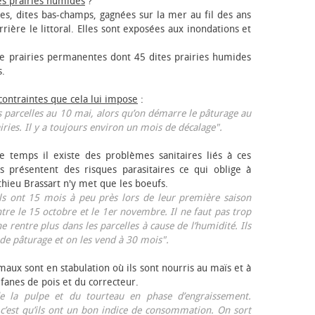
es prairies humides
?
les, dites bas-champs, gagnées sur la mer au fil des ans
rrière le littoral. Elles sont exposées aux inondations et
 prairies permanentes dont 45 dites prairies humides
s.
 contraintes que cela lui impose
:
 parcelles au 10 mai, alors qu’on démarre le pâturage au
iries. Il y a toujours environ un mois de décalage".
e temps il existe des problèmes sanitaires liés à ces
ls présentent des risques parasitaires ce qui oblige à
thieu Brassart n'y met que les bœufs.
ls ont 15 mois à peu près lors de leur première saison
ntre le 15 octobre et le 1er novembre. Il ne faut pas trop
ne rentre plus dans les parcelles à cause de l’humidité. Ils
de pâturage et on les vend à 30 mois".
aux sont en stabulation où ils sont nourris au maïs et à
 fanes de pois et du correcteur.
 la pulpe et du tourteau en phase d’engraissement.
 c’est qu’ils ont un bon indice de consommation. On sort