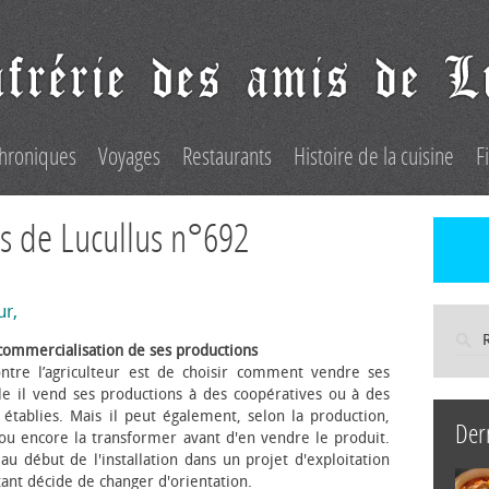
hroniques
Voyages
Restaurants
Histoire de la cuisine
F
s de Lucullus n°692
ur,
commercialisation de ses productions
ntre l’agriculteur est de choisir comment vendre ses
le il vend ses productions à des coopératives ou à des
s établies. Mais il peut également, selon la production,
Der
 ou encore la transformer avant d'en vendre le produit.
au début de l'installation dans un projet d'exploitation
itant décide de changer d'orientation.