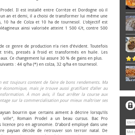
 Prodel. Il est installé entre Corrèze et Dordogne où il
, un an et demi, il a choisi de transformer lui même une
, 10 ha de Colza et 10 ha de tournesol. L'objectif est
éagineux ainsi valorisée atteint 1 500 €/t, contre 500
 de ce genre de production n'a rien d'évident. Toutefois
 triés, pressés à froid et transformés en huile. Les
eaux. Ce changement lui assure 30 % de gains en plus.
ivants : 44 q/ha (*) en colza, 32 q/ha en tournesol.
on est toujours content de faire de bons rendements. Ma
 économique, mais je trouve aussi gratifiant d’aller au
nsformation. À mon avis, il faut arrêter la course aux
tage sur la commercialisation pour mieux maîtriser ses
aysan bourrin que certains aiment à décrire lorsqu'ils
e ville", Romain Prodel a un beau cursus. Bac Pro
s licence pro en agronomie. D'abord employé dans une
tre paysan décide de retrouver son terroir natal. De