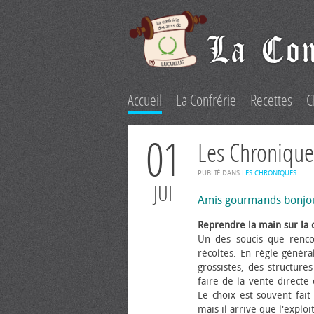
Accueil
La Confrérie
Recettes
C
01
Les Chronique
PUBLIÉ DANS
LES CHRONIQUES
.
JUI
Amis gourmands bonjo
Reprendre la main sur la 
Un des soucis que renco
récoltes. En règle généra
grossistes, des structure
faire de la vente directe
Le choix est souvent fait 
mais il arrive que l'explo