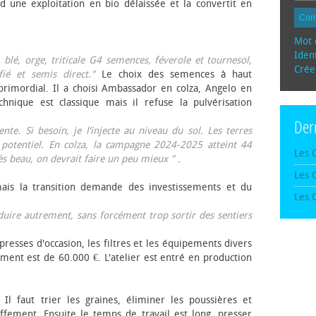
d une exploitation en bio délaissée et la convertit en
Con
Mot 
Ident
, blé, orge, triticale G4 semences, féverole et tournesol,
Crée
fié et semis direct."
Le choix des semences à haut
rimordial. Il a choisi Ambassador en colza, Angelo en
echnique est classique mais il refuse la pulvérisation
Der
te. Si besoin, je l’injecte au niveau du sol. Les terres
 potentiel. En colza, la campagne 2024-2025 atteint 44
Les 
rès beau, on devrait faire un peu mieux "
.
Les 
mais la transition demande des investissements et du
Les 
oduire autrement, sans forcément trop sortir des sentiers
presses d'occasion, les filtres et les équipements divers
ement est de 60.000 €. L'atelier est entré en production
 Il faut trier les graines, éliminer les poussières et
ffement. Ensuite le temps de travail est long, presser