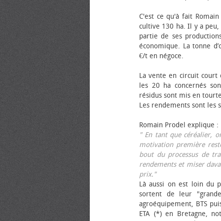
C'est ce qu'à fait Romain
cultive 130 ha. Il y a peu
partie de ses productions
économique. La tonne d’ol
€/t en négoce.
La vente en circuit court
les 20 ha concernés sont
résidus sont mis en tourt
Les rendements sont les su
Romain Prodel explique :
" En tant que céréalier, 
motivation première reste
bout du processus de tra
rendements et miser davan
prix."
Là aussi on est loin du p
sortent de leur "grand
agroéquipement, BTS pui
ETA (*) en Bretagne, no