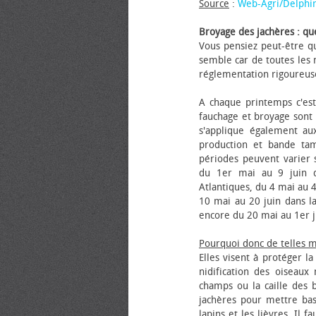
Source
:
Web-Agri/Delphi
Broyage des jachères : que
Vous pensiez peut-être qu
semble car de toutes les m
réglementation rigoureus
A chaque printemps c'est
fauchage et broyage sont i
s'applique également au
production et bande tam
périodes peuvent varier s
du 1er mai au 9 juin da
Atlantiques, du 4 mai au 4
10 mai au 20 juin dans la
encore du 20 mai au 1er j
Pourquoi donc de telles 
Elles visent à protéger l
nidification des oiseaux
champs ou la caille des 
jachères pour mettre bas
lapins et les lièvres. Il 