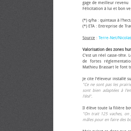
gage de meilleur revenu
Félicitation à lui et bon ve
(*) q/ha : quintaux à l'hec
(*) ETA : Entreprise de Tr
Source
:
Terre-Net/Nicola
Valorisation des zones hu
C'est un réel casse-tête.
de fortes réglementati
Mathieu Brassart le font t
Je cite l'éleveur installé s
"Ce ne sont pas les prairie
sont bien adaptées à l’e
l’été".
Il élève toute la filière b
"On trait 125 vaches, on 
mâles pour en faire des b