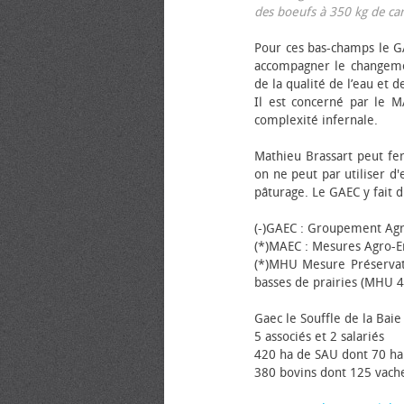
des bœufs à 350 kg de carca
Pour ces bas-champs le GA
accompagner le changemen
de la qualité de l’eau et de
Il est concerné par le M
complexité infernale.
Mathieu Brassart peut fer
on ne peut par utiliser d'
pâturage. Le GAEC y fait d
(-)GAEC : Groupement Agr
(*)MAEC : Mesures Agro-E
(*)MHU Mesure Préservat
basses de prairies (MHU 4
Gaec le Souffle de la Baie 
5 associés et 2 salariés
420 ha de SAU dont 70 ha
380 bovins dont 125 vache