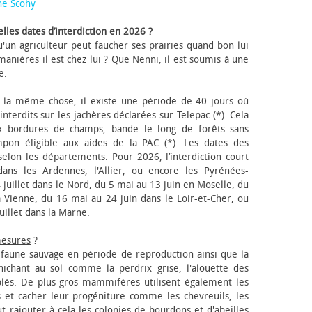
ne Scohy
lles dates d’interdiction en 2026 ?
'un agriculteur peut faucher ses prairies quand bon lui
anières il est chez lui ? Que Nenni, il est soumis à une
e.
 la même chose, il existe une période de 40 jours où
nterdits sur les jachères déclarées sur Telepac (*). Cela
x bordures de champs, bande le long de forêts sans
pon éligible aux aides de la PAC (*). Les dates des
elon les départements. Pour 2026, l’interdiction court
ns les Ardennes, l'Allier, ou encore les Pyrénées-
 juillet dans le Nord, du 5 mai au 13 juin en Moselle, du
 Vienne, du 16 mai au 24 juin dans le Loir-et-Cher, ou
uillet dans la Marne.
mesures
?
a faune sauvage en période de reproduction ainsi que la
 nichant au sol comme la perdrix grise, l'alouette des
blés. De plus gros mammifères utilisent également les
 et cacher leur progéniture comme les chevreuils, les
faut rajouter à cela les colonies de bourdons et d'abeilles