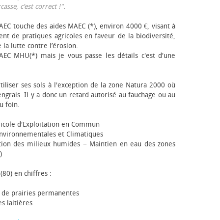
sse, c’est correct !"
.
EC touche des aides MAEC (*), environ 4000 €, visant à
t de pratiques agricoles en faveur de la biodiversité,
 la lutte contre l’érosion.
AEC MHU(*) mais je vous passe les détails c'est d'une
tiliser ses sols à l'exception de la zone Natura 2000 où
engrais. Il y a donc un retard autorisé au fauchage ou au
u foin.
icole d'Exploitation en Commun
nvironnementales et Climatiques
ion des milieux humides − Maintien en eau des zones
)
(80) en chiffres :
 de prairies permanentes
s laitières