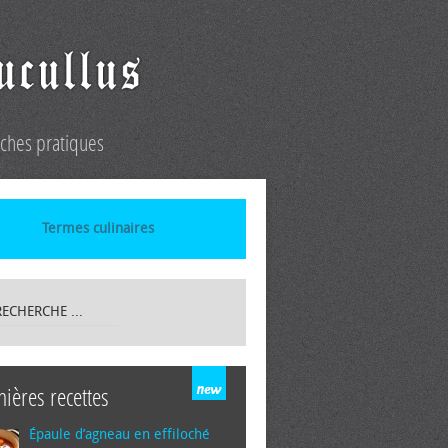
iches pratiques
Termes culinaires
nières recettes
Épaule d’agneau en effiloché