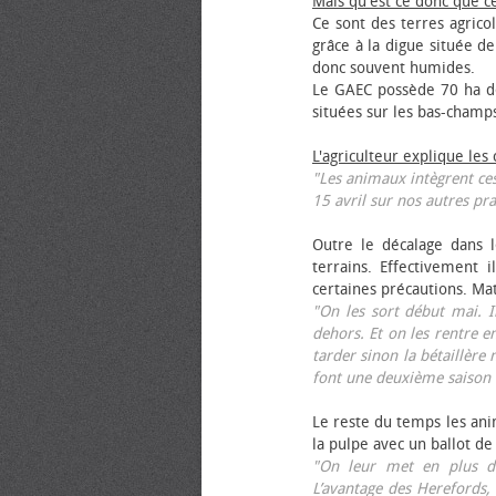
Mais qu'est ce donc que c
Ce sont des terres agrico
grâce à la digue située de
donc souvent humides.
Le GAEC possède 70 ha de
situées sur les bas-champ
L'agriculteur explique les
"Les animaux intègrent ces
15 avril sur nos autres pra
Outre le décalage dans l
terrains. Effectivement i
certaines précautions. Ma
"On les sort début mai. I
dehors. Et on les rentre e
tarder sinon la bétaillère 
font une deuxième saison 
Le reste du temps les anim
la pulpe avec un ballot de
"On leur met en plus de
L’avantage des Herefords,