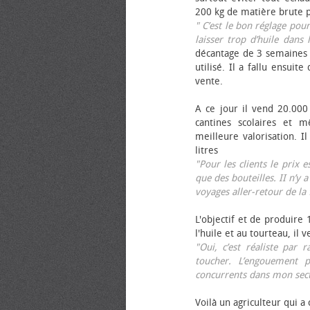
200 kg de matière brute p
" C’est le bon réglage pou
laisser trop d’huile dans 
décantage de 3 semaines 
utilisé. Il a fallu ensuit
vente.
A ce jour il vend 20.000 
cantines scolaires et 
meilleure valorisation. 
litres
"Pour les clients le prix 
que des bouteilles. II n’y a
voyages aller-retour de l
L'objectif et de produire
l'huile et au tourteau, il
"Oui, c’est réaliste pa
toucher. L’engouement p
concurrents dans mon sect
Voilà un agriculteur qui a