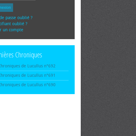
nexion
de passe oublié ?
ifiant oublié ?
r un compte
nières Chroniques
Chroniques de Lucullus n°692
Chroniques de Lucullus n°691
Chroniques de Lucullus n°690