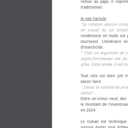
retour au pays, il repren
traditionnel.
Je cite l'article
:
"Sa rotation associe colza
en travail du sol simpli
rendement en huile est p
tournesol. L'itinéraire t
d'insecticide.
" C’est un argument de ven
argilo-limoneuses ont du
q/ha. Cette année, il est t
Tout cela est bien joli 
savoir faire.
" J’avais la volonté de pr
battus"
.
Entre un trieur neuf, des 
le montant de l'investiss
en 2024.
Le travail est technique.
surtout éviter tout échau