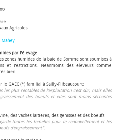
nt/
tare
avaux Agricoles
s Mahey
mides par l'élevage
 Les zones humides de la baie de Somme sont soumises à
ons et restrictions. Néanmoins des éleveurs comme
rès bien.
ur le GAEC (*) familial à Sailly-Flibeaucourt:
s les plus rentables de l’exploitation c’est sûr, mais elles
ngraissement des bœufs et elles sont moins séchantes
ovine, des vaches laitières, des génisses et des bœufs.
garde toutes les femelles pour le renouvellement et les
œufs d’engraissement".