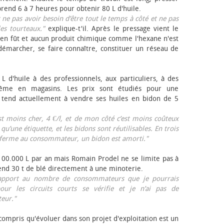
rend 6 à 7 heures pour obtenir 80 L d'huile.
r ne pas avoir besoin d’être tout le temps à côté et ne pas
les tourteaux."
explique-t'il. Après le pressage vient le
en fût et aucun produit chimique comme l'hexane n'est
e démarcher, se faire connaître, constituer un réseau de
L d'huile à des professionnels, aux particuliers, à des
même en magasins. Les prix sont étudiés pour une
Il tend actuellement à vendre ses huiles en bidon de 5
est moins cher, 4 €/l, et de mon côté c’est moins coûteux
 qu’une étiquette, et les bidons sont réutilisables. En trois
a ferme au consommateur, un bidon est amorti."
 100.000 L par an mais Romain Prodel ne se limite pas à
 vend 30 t de blé directement à une minoterie.
r rapport au nombre de consommateurs que je pourrais
our les circuits courts se vérifie et je n’ai pas de
eur."
 compris qu'évoluer dans son projet d'exploitation est un