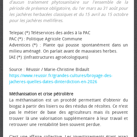
d'aucun traitement phytosanitaire sur l'ensemble de la
période de présence obligatoire, du 1er mars au 31 août pour
les jachères herbacées classiques et du 15 avril au 15 octobre
pour les jachères mellifères.
Telepac (*) Téléservices des aides à la PAC
PAC (*) : Politique Agricole Commune
Adventices (*) : Plante qui pousse spontanément dans un
milieu aménagé. On parlait avant de mauvaises herbes.
IAE (*) :(infrastructures agroécologiques)
Source : Réussir / Marie-Christine Bidault
https://www.reussir.fr/grandes-cultures/broyage-des-
jacheres-quelles-dates-dinterdiction-en-2026
Méthanisation et crise pétrolière
La méthanisation est un procédé permettant d'obtenir du
biogaz à partir des lisiers ou des résidus de récoltes. Ce n'est
pas le métier de base des agriculteurs mais ils peuvent
trouver là une valorisation supplémentaire à leur travail et
retrouver une rentabilité bien souvent perdue.
C'est une affaire collective. Les investissements étant assez