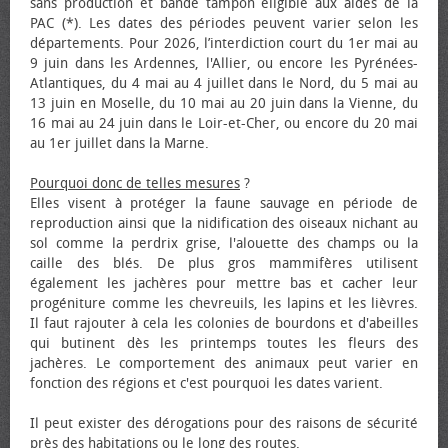
sans production et bande tampon éligible aux aides de la
PAC (*). Les dates des périodes peuvent varier selon les
départements. Pour 2026, l’interdiction court du 1er mai au
9 juin dans les Ardennes, l'Allier, ou encore les Pyrénées-
Atlantiques, du 4 mai au 4 juillet dans le Nord, du 5 mai au
13 juin en Moselle, du 10 mai au 20 juin dans la Vienne, du
16 mai au 24 juin dans le Loir-et-Cher, ou encore du 20 mai
au 1er juillet dans la Marne.
Pourquoi donc de telles mesures
?
Elles visent à protéger la faune sauvage en période de
reproduction ainsi que la nidification des oiseaux nichant au
sol comme la perdrix grise, l'alouette des champs ou la
caille des blés. De plus gros mammifères utilisent
également les jachères pour mettre bas et cacher leur
progéniture comme les chevreuils, les lapins et les lièvres.
Il faut rajouter à cela les colonies de bourdons et d'abeilles
qui butinent dès les printemps toutes les fleurs des
jachères. Le comportement des animaux peut varier en
fonction des régions et c'est pourquoi les dates varient.
Il peut exister des dérogations pour des raisons de sécurité
près des habitations ou le long des routes.