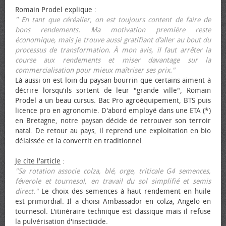
Romain Prodel explique :
" En tant que céréalier, on est toujours content de faire de
bons rendements. Ma motivation première reste
économique, mais je trouve aussi gratifiant d’aller au bout du
processus de transformation. À mon avis, il faut arrêter la
course aux rendements et miser davantage sur la
commercialisation pour mieux maîtriser ses prix."
Là aussi on est loin du paysan bourrin que certains aiment à
décrire lorsqu'ils sortent de leur "grande ville", Romain
Prodel a un beau cursus. Bac Pro agroéquipement, BTS puis
licence pro en agronomie. D'abord employé dans une ETA (*)
en Bretagne, notre paysan décide de retrouver son terroir
natal. De retour au pays, il reprend une exploitation en bio
délaissée et la convertit en traditionnel.
Je cite l'article
:
"Sa rotation associe colza, blé, orge, triticale G4 semences,
féverole et tournesol, en travail du sol simplifié et semis
direct."
Le choix des semences à haut rendement en huile
est primordial. Il a choisi Ambassador en colza, Angelo en
tournesol. L'itinéraire technique est classique mais il refuse
la pulvérisation d'insecticide.