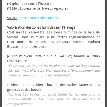
(*) q/ha : quintaux à l'hectare
(*) ETA : Entreprise de Travaux Agricoles
Source
:
Terre-Net/Nicolas Mahey
Valorisation des zones humides par l'élevage
C'est un réel casse-tête. Les zones humides de la baie de
Somme sont soumises à de fortes réglementations et
restrictions. Néanmoins des éleveurs comme Mathieu
Brassart le font très bien.
Je cite l'éleveur installé sur le GAEC (*) familial à Sailly-
Flibeaucourt:
"Ce ne sont pas les prairies les plus rentables de l’exploitation
c’est sûr, mais elles sont bien adaptées à l’engraissement des
bœufs et elles sont moins séchantes l’été".
Il élève toute la filière bovine, des vaches laitières, des
génisses et des bœufs.
"On trait 125 vaches, on garde toutes les femelles pour le
renouvellement et les mâles pour en faire des bœufs
d’engraissement".