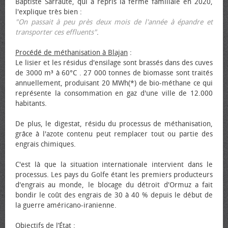
Baptiste Sarraute, qui a repris la ferme familiale en 2020,
l'explique très bien :
"On passait à peu près deux mois de l'année à épandre et
transporter ces effluents"
.
Procédé de méthanisation à Blajan
:
Le lisier et les résidus d'ensilage sont brassés dans des cuves
de 3000 m³ à 60°C . 27 000 tonnes de biomasse sont traités
annuellement, produisant 20 MWh(*) de bio-méthane ce qui
représente la consommation en gaz d'une ville de 12.000
habitants.
De plus, le digestat, résidu du processus de méthanisation,
grâce à l'azote contenu peut remplacer tout ou partie des
engrais chimiques.
C'est là que la situation internationale intervient dans le
processus. Les pays du Golfe étant les premiers producteurs
d'engrais au monde, le blocage du détroit d'Ormuz a fait
bondir le coût des engrais de 30 à 40 % depuis le début de
la guerre américano-iranienne.
Objectifs de l’État
: