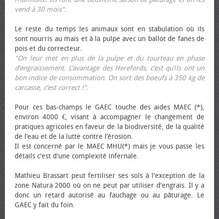
vend à 30 mois".
Le reste du temps les animaux sont en stabulation où ils
sont nourris au maïs et à la pulpe avec un ballot de fanes de
pois et du correcteur.
"On leur met en plus de la pulpe et du tourteau en phase
d’engraissement. L’avantage des Herefords, c’est qu’ils ont un
bon indice de consommation. On sort des bœufs à 350 kg de
carcasse, c’est correct !"
.
Pour ces bas-champs le GAEC touche des aides MAEC (*),
environ 4000 €, visant à accompagner le changement de
pratiques agricoles en faveur de la biodiversité, de la qualité
de l’eau et de la lutte contre l’érosion.
Il est concerné par le MAEC MHU(*) mais je vous passe les
détails c'est d'une complexité infernale.
Mathieu Brassart peut fertiliser ses sols à l'exception de la
zone Natura 2000 où on ne peut par utiliser d'engrais. Il y a
donc un retard autorisé au fauchage ou au pâturage. Le
GAEC y fait du foin.