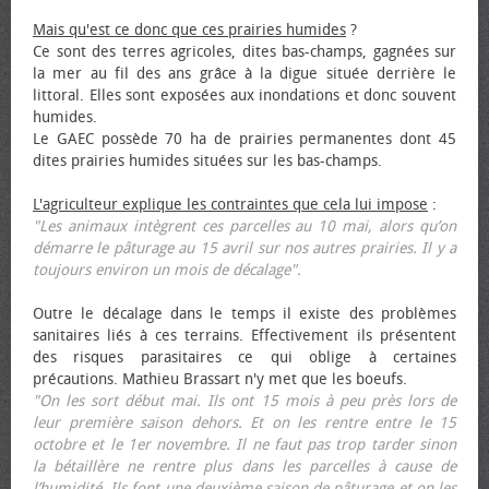
Mais qu'est ce donc que ces prairies humides
?
Ce sont des terres agricoles, dites bas-champs, gagnées sur
la mer au fil des ans grâce à la digue située derrière le
littoral. Elles sont exposées aux inondations et donc souvent
humides.
Le GAEC possède 70 ha de prairies permanentes dont 45
dites prairies humides situées sur les bas-champs.
L'agriculteur explique les contraintes que cela lui impose
:
"Les animaux intègrent ces parcelles au 10 mai, alors qu’on
démarre le pâturage au 15 avril sur nos autres prairies. Il y a
toujours environ un mois de décalage".
Outre le décalage dans le temps il existe des problèmes
sanitaires liés à ces terrains. Effectivement ils présentent
des risques parasitaires ce qui oblige à certaines
précautions. Mathieu Brassart n'y met que les bœufs.
"On les sort début mai. Ils ont 15 mois à peu près lors de
leur première saison dehors. Et on les rentre entre le 15
octobre et le 1er novembre. Il ne faut pas trop tarder sinon
la bétaillère ne rentre plus dans les parcelles à cause de
l’humidité. Ils font une deuxième saison de pâturage et on les