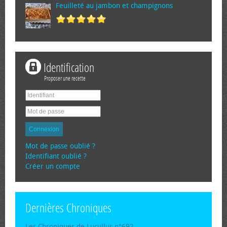
Feuilleté au jambon et champignons
Identification
Proposer une recette
Connexion
Mot de passe oublié ?
Identifiant oublié ?
Créer un compte
Dernières Chroniques
Les Chroniques de Lucullus n°692