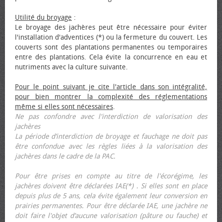
Utilité du broyage
:
Le broyage des jachères peut être nécessaire pour éviter
l'installation d'adventices (*) ou la fermeture du couvert. Les
couverts sont des plantations permanentes ou temporaires
entre des plantations. Cela évite la concurrence en eau et
nutriments avec la culture suivante.
Pour le point suivant je cite l'article dans son intégralité,
pour bien montrer la complexité des réglementations
même si elles sont nécessaires
.
Ne pas confondre avec l'interdiction de valorisation des
jachères
La période d’interdiction de broyage et fauchage ne doit pas
être confondue avec les règles liées à la valorisation des
jachères dans le cadre de la PAC.
Pour être prises en compte au titre de l'écorégime, les
jachères doivent être déclarées IAE(*) . Si elles sont en place
depuis plus de 5 ans, cela évite également leur conversion en
prairies permanentes. Pour être déclarée IAE, une jachère ne
doit faire l'objet d’aucune valorisation (pâture ou fauche) et