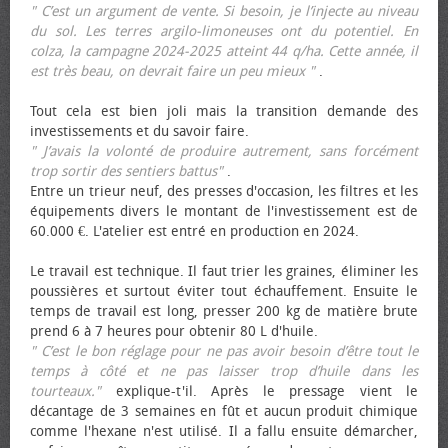
" C’est un argument de vente. Si besoin, je l’injecte au niveau
du sol. Les terres argilo-limoneuses ont du potentiel. En
colza, la campagne 2024-2025 atteint 44 q/ha. Cette année, il
est très beau, on devrait faire un peu mieux "
.
Tout cela est bien joli mais la transition demande des
investissements et du savoir faire.
" J’avais la volonté de produire autrement, sans forcément
trop sortir des sentiers battus"
.
Entre un trieur neuf, des presses d'occasion, les filtres et les
équipements divers le montant de l'investissement est de
60.000 €. L'atelier est entré en production en 2024.
Le travail est technique. Il faut trier les graines, éliminer les
poussières et surtout éviter tout échauffement. Ensuite le
temps de travail est long, presser 200 kg de matière brute
prend 6 à 7 heures pour obtenir 80 L d'huile.
" C’est le bon réglage pour ne pas avoir besoin d’être tout le
temps à côté et ne pas laisser trop d’huile dans les
tourteaux."
explique-t'il. Après le pressage vient le
décantage de 3 semaines en fût et aucun produit chimique
comme l'hexane n'est utilisé. Il a fallu ensuite démarcher,