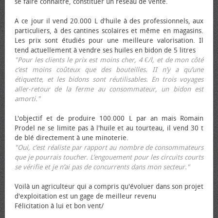
se faire connaître, constituer un réseau de vente.
A ce jour il vend 20.000 L d'huile à des professionnels, aux
particuliers, à des cantines scolaires et même en magasins.
Les prix sont étudiés pour une meilleure valorisation. Il
tend actuellement à vendre ses huiles en bidon de 5 litres
"Pour les clients le prix est moins cher, 4 €/l, et de mon côté
c’est moins coûteux que des bouteilles. II n’y a qu’une
étiquette, et les bidons sont réutilisables. En trois voyages
aller-retour de la ferme au consommateur, un bidon est
amorti."
L'objectif et de produire 100.000 L par an mais Romain
Prodel ne se limite pas à l'huile et au tourteau, il vend 30 t
de blé directement à une minoterie.
"Oui, c’est réaliste par rapport au nombre de consommateurs
que je pourrais toucher. L’engouement pour les circuits courts
se vérifie et je n’ai pas de concurrents dans mon secteur."
Voilà un agriculteur qui a compris qu'évoluer dans son projet
d'exploitation est un gage de meilleur revenu
Félicitation à lui et bon vent/