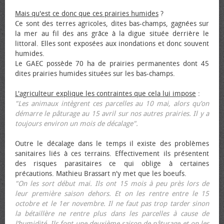
Mais qu'est ce donc que ces prairies humides
?
Ce sont des terres agricoles, dites bas-champs, gagnées sur
la mer au fil des ans grâce à la digue située derrière le
littoral. Elles sont exposées aux inondations et donc souvent
humides.
Le GAEC possède 70 ha de prairies permanentes dont 45
dites prairies humides situées sur les bas-champs.
L'agriculteur explique les contraintes que cela lui impose
:
"Les animaux intègrent ces parcelles au 10 mai, alors qu’on
démarre le pâturage au 15 avril sur nos autres prairies. Il y a
toujours environ un mois de décalage".
Outre le décalage dans le temps il existe des problèmes
sanitaires liés à ces terrains. Effectivement ils présentent
des risques parasitaires ce qui oblige à certaines
précautions. Mathieu Brassart n'y met que les bœufs.
"On les sort début mai. Ils ont 15 mois à peu près lors de
leur première saison dehors. Et on les rentre entre le 15
octobre et le 1er novembre. Il ne faut pas trop tarder sinon
la bétaillère ne rentre plus dans les parcelles à cause de
l’humidité. Ils font une deuxième saison de pâturage et on les