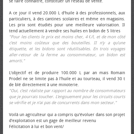
se faire connaître, constituer un réseau de vente.
A ce jour il vend 20.000 L d'huile à des professionnels, aux
particuliers, à des cantines scolaires et même en magasins.
Les prix sont étudiés pour une meilleure valorisation. Il
tend actuellement à vendre ses huiles en bidon de 5 litres
"Pour les clients le prix est moins cher, 4 €/l, et de mon côté
c’est moins coûteux que des bouteilles. II n’y a qu’une
étiquette, et les bidons sont réutilisables. En trois voyages
aller-retour de la ferme au consommateur, un bidon est
amorti."
L'objectif et de produire 100.000 L par an mais Romain
Prodel ne se limite pas à l'huile et au tourteau, il vend 30 t
de blé directement à une minoterie.
"Oui, c’est réaliste par rapport au nombre de consommateurs
que je pourrais toucher. L’engouement pour les circuits courts
se vérifie et je n’ai pas de concurrents dans mon secteur."
Voilà un agriculteur qui a compris qu'évoluer dans son projet
d'exploitation est un gage de meilleur revenu
Félicitation à lui et bon vent/