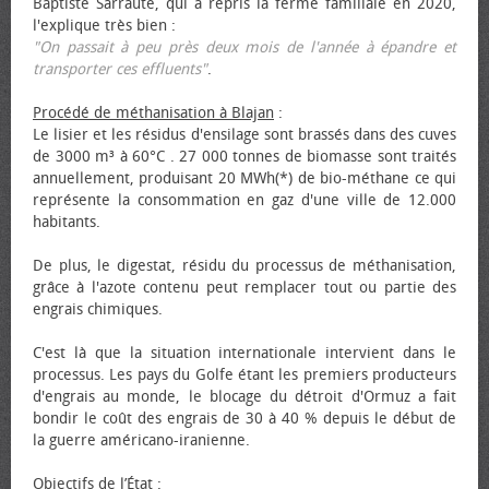
Baptiste Sarraute, qui a repris la ferme familiale en 2020,
l'explique très bien :
"On passait à peu près deux mois de l'année à épandre et
transporter ces effluents"
.
Procédé de méthanisation à Blajan
:
Le lisier et les résidus d'ensilage sont brassés dans des cuves
de 3000 m³ à 60°C . 27 000 tonnes de biomasse sont traités
annuellement, produisant 20 MWh(*) de bio-méthane ce qui
représente la consommation en gaz d'une ville de 12.000
habitants.
De plus, le digestat, résidu du processus de méthanisation,
grâce à l'azote contenu peut remplacer tout ou partie des
engrais chimiques.
C'est là que la situation internationale intervient dans le
processus. Les pays du Golfe étant les premiers producteurs
d'engrais au monde, le blocage du détroit d'Ormuz a fait
bondir le coût des engrais de 30 à 40 % depuis le début de
la guerre américano-iranienne.
Objectifs de l’État
: