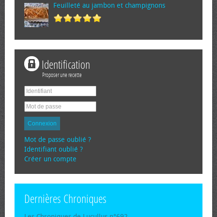
Feuilleté au jambon et champignons
Identification
Proposer une recette
Connexion
Mot de passe oublié ?
Identifiant oublié ?
Créer un compte
Dernières Chroniques
Les Chroniques de Lucullus n°692