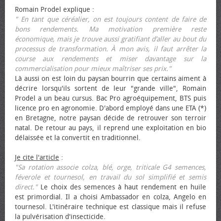
Romain Prodel explique :
" En tant que céréalier, on est toujours content de faire de
bons rendements. Ma motivation première reste
économique, mais je trouve aussi gratifiant d’aller au bout du
processus de transformation. À mon avis, il faut arrêter la
course aux rendements et miser davantage sur la
commercialisation pour mieux maîtriser ses prix."
Là aussi on est loin du paysan bourrin que certains aiment à
décrire lorsqu'ils sortent de leur "grande ville", Romain
Prodel a un beau cursus. Bac Pro agroéquipement, BTS puis
licence pro en agronomie. D'abord employé dans une ETA (*)
en Bretagne, notre paysan décide de retrouver son terroir
natal. De retour au pays, il reprend une exploitation en bio
délaissée et la convertit en traditionnel.
Je cite l'article
:
"Sa rotation associe colza, blé, orge, triticale G4 semences,
féverole et tournesol, en travail du sol simplifié et semis
direct."
Le choix des semences à haut rendement en huile
est primordial. Il a choisi Ambassador en colza, Angelo en
tournesol. L'itinéraire technique est classique mais il refuse
la pulvérisation d'insecticide.