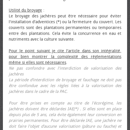
Utilité du broyage
:
Le broyage des jachères peut être nécessaire pour éviter
l'installation d'adventices (*) ou la fermeture du couvert. Les
couverts sont des plantations permanentes ou temporaires
entre des plantations. Cela évite la concurrence en eau et
nutriments avec la culture suivante.
Pour le point suivant je cite l'article dans son intégralité,
pour bien montrer la complexité des réglementations
même si elles sont nécessaires
.
Ne pas confondre avec l'interdiction de valorisation des
jachères
La période d’interdiction de broyage et fauchage ne doit pas
être confondue avec les règles liées à la valorisation des
jachères dans le cadre de la PAC.
Pour être prises en compte au titre de l'écorégime, les
jachères doivent être déclarées IAE(*) . Si elles sont en place
depuis plus de 5 ans, cela évite également leur conversion en
prairies permanentes. Pour être déclarée IAE, une jachère ne
doit faire l'objet d’aucune valorisation (pâture ou fauche) et