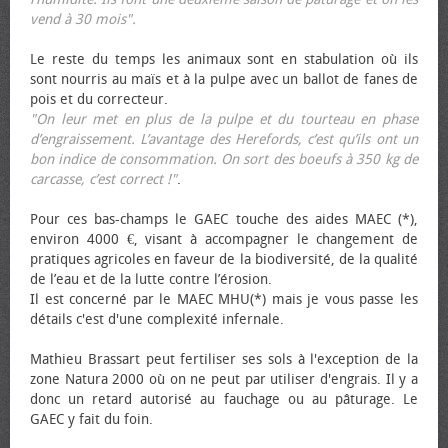
vend à 30 mois".
Le reste du temps les animaux sont en stabulation où ils
sont nourris au maïs et à la pulpe avec un ballot de fanes de
pois et du correcteur.
"On leur met en plus de la pulpe et du tourteau en phase
d’engraissement. L’avantage des Herefords, c’est qu’ils ont un
bon indice de consommation. On sort des bœufs à 350 kg de
carcasse, c’est correct !"
.
Pour ces bas-champs le GAEC touche des aides MAEC (*),
environ 4000 €, visant à accompagner le changement de
pratiques agricoles en faveur de la biodiversité, de la qualité
de l’eau et de la lutte contre l’érosion.
Il est concerné par le MAEC MHU(*) mais je vous passe les
détails c'est d'une complexité infernale.
Mathieu Brassart peut fertiliser ses sols à l'exception de la
zone Natura 2000 où on ne peut par utiliser d'engrais. Il y a
donc un retard autorisé au fauchage ou au pâturage. Le
GAEC y fait du foin.