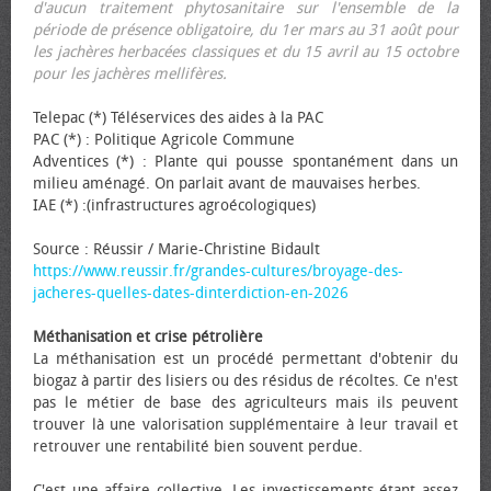
d'aucun traitement phytosanitaire sur l'ensemble de la
période de présence obligatoire, du 1er mars au 31 août pour
les jachères herbacées classiques et du 15 avril au 15 octobre
pour les jachères mellifères.
Telepac (*) Téléservices des aides à la PAC
PAC (*) : Politique Agricole Commune
Adventices (*) : Plante qui pousse spontanément dans un
milieu aménagé. On parlait avant de mauvaises herbes.
IAE (*) :(infrastructures agroécologiques)
Source : Réussir / Marie-Christine Bidault
https://www.reussir.fr/grandes-cultures/broyage-des-
jacheres-quelles-dates-dinterdiction-en-2026
Méthanisation et crise pétrolière
La méthanisation est un procédé permettant d'obtenir du
biogaz à partir des lisiers ou des résidus de récoltes. Ce n'est
pas le métier de base des agriculteurs mais ils peuvent
trouver là une valorisation supplémentaire à leur travail et
retrouver une rentabilité bien souvent perdue.
C'est une affaire collective. Les investissements étant assez