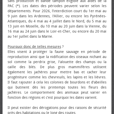
sans production et bande tampon éligible aux aides de la
PAC (*). Les dates des périodes peuvent varier selon les
départements. Pour 2026, l’interdiction court du 1er mai au
9 juin dans les Ardennes, l'Allier, ou encore les Pyrénées-
Atlantiques, du 4 mai au 4 juillet dans le Nord, du 5 mai au
13 juin en Moselle, du 10 mai au 20 juin dans la Vienne, du
16 mai au 24 juin dans le Loir-et-Cher, ou encore du 20 mai
au 1er juillet dans la Marne.
Pourquoi donc de telles mesures
?
Elles visent à protéger la faune sauvage en période de
reproduction ainsi que la nidification des oiseaux nichant au
sol comme la perdrix grise, l'alouette des champs ou la
caille des blés. De plus gros mammifères utilisent
également les jachères pour mettre bas et cacher leur
progéniture comme les chevreuils, les lapins et les lièvres.
Il faut rajouter à cela les colonies de bourdons et d'abeilles
qui butinent dès les printemps toutes les fleurs des
jachères. Le comportement des animaux peut varier en
fonction des régions et c'est pourquoi les dates varient.
Il peut exister des dérogations pour des raisons de sécurité
près des habitations ou le long des routes.