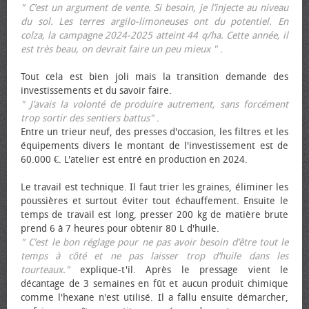
" C’est un argument de vente. Si besoin, je l’injecte au niveau
du sol. Les terres argilo-limoneuses ont du potentiel. En
colza, la campagne 2024-2025 atteint 44 q/ha. Cette année, il
est très beau, on devrait faire un peu mieux "
.
Tout cela est bien joli mais la transition demande des
investissements et du savoir faire.
" J’avais la volonté de produire autrement, sans forcément
trop sortir des sentiers battus"
.
Entre un trieur neuf, des presses d'occasion, les filtres et les
équipements divers le montant de l'investissement est de
60.000 €. L'atelier est entré en production en 2024.
Le travail est technique. Il faut trier les graines, éliminer les
poussières et surtout éviter tout échauffement. Ensuite le
temps de travail est long, presser 200 kg de matière brute
prend 6 à 7 heures pour obtenir 80 L d'huile.
" C’est le bon réglage pour ne pas avoir besoin d’être tout le
temps à côté et ne pas laisser trop d’huile dans les
tourteaux."
explique-t'il. Après le pressage vient le
décantage de 3 semaines en fût et aucun produit chimique
comme l'hexane n'est utilisé. Il a fallu ensuite démarcher,