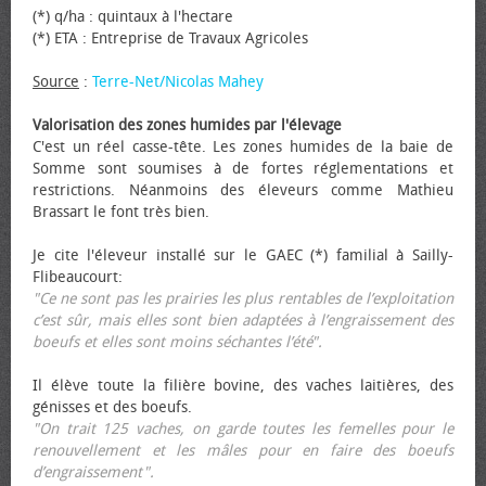
(*) q/ha : quintaux à l'hectare
(*) ETA : Entreprise de Travaux Agricoles
Source
:
Terre-Net/Nicolas Mahey
Valorisation des zones humides par l'élevage
C'est un réel casse-tête. Les zones humides de la baie de
Somme sont soumises à de fortes réglementations et
restrictions. Néanmoins des éleveurs comme Mathieu
Brassart le font très bien.
Je cite l'éleveur installé sur le GAEC (*) familial à Sailly-
Flibeaucourt:
"Ce ne sont pas les prairies les plus rentables de l’exploitation
c’est sûr, mais elles sont bien adaptées à l’engraissement des
bœufs et elles sont moins séchantes l’été".
Il élève toute la filière bovine, des vaches laitières, des
génisses et des bœufs.
"On trait 125 vaches, on garde toutes les femelles pour le
renouvellement et les mâles pour en faire des bœufs
d’engraissement".