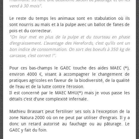
vend à 30 mois".
Le reste du temps les animaux sont en stabulation où ils
sont nourris au maïs et à la pulpe avec un ballot de fanes de
pois et du correcteur.
"On leur met en plus de la pulpe et du tourteau en phase
d’engraissement. L’avantage des Herefords, c’est qu’ils ont un
bon indice de consommation. On sort des bœufs à 350 kg de
carcasse, c’est correct !"
.
Pour ces bas-champs le GAEC touche des aides MAEC (*),
environ 4000 €, visant à accompagner le changement de
pratiques agricoles en faveur de la biodiversité, de la qualité
de l’eau et de la lutte contre l’érosion.
Il est concerné par le MAEC MHU(*) mais je vous passe les
détails c'est d'une complexité infernale.
Mathieu Brassart peut fertiliser ses sols à l'exception de la
zone Natura 2000 où on ne peut par utiliser d'engrais. Il y a
donc un retard autorisé au fauchage ou au pâturage. Le
GAEC y fait du foin.