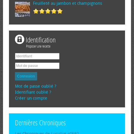
Feuilleté au jambon et champignons
Identification
Proposer une recette
Connexion
Mot de passe oublié ?
Identifiant oublié ?
Créer un compte
Dernières Chroniques
Les Chroniques de Lucullus n°692