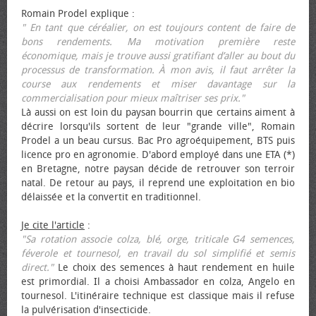
Romain Prodel explique :
" En tant que céréalier, on est toujours content de faire de
bons rendements. Ma motivation première reste
économique, mais je trouve aussi gratifiant d’aller au bout du
processus de transformation. À mon avis, il faut arrêter la
course aux rendements et miser davantage sur la
commercialisation pour mieux maîtriser ses prix."
Là aussi on est loin du paysan bourrin que certains aiment à
décrire lorsqu'ils sortent de leur "grande ville", Romain
Prodel a un beau cursus. Bac Pro agroéquipement, BTS puis
licence pro en agronomie. D'abord employé dans une ETA (*)
en Bretagne, notre paysan décide de retrouver son terroir
natal. De retour au pays, il reprend une exploitation en bio
délaissée et la convertit en traditionnel.
Je cite l'article
:
"Sa rotation associe colza, blé, orge, triticale G4 semences,
féverole et tournesol, en travail du sol simplifié et semis
direct."
Le choix des semences à haut rendement en huile
est primordial. Il a choisi Ambassador en colza, Angelo en
tournesol. L'itinéraire technique est classique mais il refuse
la pulvérisation d'insecticide.