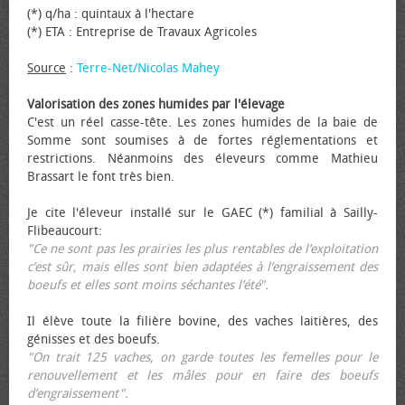
(*) q/ha : quintaux à l'hectare
(*) ETA : Entreprise de Travaux Agricoles
Source
:
Terre-Net/Nicolas Mahey
Valorisation des zones humides par l'élevage
C'est un réel casse-tête. Les zones humides de la baie de
Somme sont soumises à de fortes réglementations et
restrictions. Néanmoins des éleveurs comme Mathieu
Brassart le font très bien.
Je cite l'éleveur installé sur le GAEC (*) familial à Sailly-
Flibeaucourt:
"Ce ne sont pas les prairies les plus rentables de l’exploitation
c’est sûr, mais elles sont bien adaptées à l’engraissement des
bœufs et elles sont moins séchantes l’été".
Il élève toute la filière bovine, des vaches laitières, des
génisses et des bœufs.
"On trait 125 vaches, on garde toutes les femelles pour le
renouvellement et les mâles pour en faire des bœufs
d’engraissement".