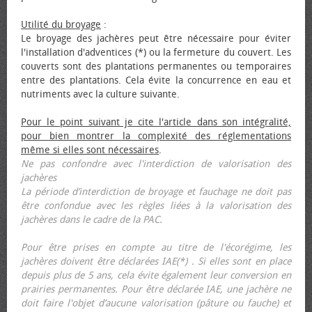
Utilité du broyage
:
Le broyage des jachères peut être nécessaire pour éviter
l'installation d'adventices (*) ou la fermeture du couvert. Les
couverts sont des plantations permanentes ou temporaires
entre des plantations. Cela évite la concurrence en eau et
nutriments avec la culture suivante.
Pour le point suivant je cite l'article dans son intégralité,
pour bien montrer la complexité des réglementations
même si elles sont nécessaires
.
Ne pas confondre avec l'interdiction de valorisation des
jachères
La période d’interdiction de broyage et fauchage ne doit pas
être confondue avec les règles liées à la valorisation des
jachères dans le cadre de la PAC.
Pour être prises en compte au titre de l'écorégime, les
jachères doivent être déclarées IAE(*) . Si elles sont en place
depuis plus de 5 ans, cela évite également leur conversion en
prairies permanentes. Pour être déclarée IAE, une jachère ne
doit faire l'objet d’aucune valorisation (pâture ou fauche) et