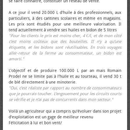
se faire connaître, constituer un réseau de vente.
A ce jour il vend 20.000 L d'huile à des professionnels, aux
particuliers, à des cantines scolaires et même en magasins.
Les prix sont étudiés pour une meilleure valorisation. Il
tend actuellement à vendre ses huiles en bidon de 5 litres
"Pour les clients le prix est moins cher, 4 €/l, et de mon côté
c’est moins coûteux que des bouteilles. II n’y a qu’une
étiquette, et les bidons sont réutilisables. En trois voyages
aller-retour de la ferme au consommateur, un bidon est
amorti."
L'objectif et de produire 100.000 L par an mais Romain
Prodel ne se limite pas à l'huile et au tourteau, il vend 30 t
de blé directement à une minoterie.
"Oui, c’est réaliste par rapport au nombre de consommateurs
que je pourrais toucher. L’engouement pour les circuits courts
se vérifie et je n’ai pas de concurrents dans mon secteur."
Voilà un agriculteur qui a compris qu'évoluer dans son projet
d'exploitation est un gage de meilleur revenu
Félicitation à lui et bon vent/