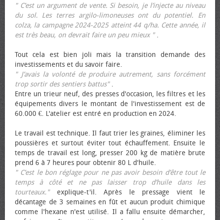
" C’est un argument de vente. Si besoin, je l’injecte au niveau
du sol. Les terres argilo-limoneuses ont du potentiel. En
colza, la campagne 2024-2025 atteint 44 q/ha. Cette année, il
est très beau, on devrait faire un peu mieux "
.
Tout cela est bien joli mais la transition demande des
investissements et du savoir faire.
" J’avais la volonté de produire autrement, sans forcément
trop sortir des sentiers battus"
.
Entre un trieur neuf, des presses d'occasion, les filtres et les
équipements divers le montant de l'investissement est de
60.000 €. L'atelier est entré en production en 2024.
Le travail est technique. Il faut trier les graines, éliminer les
poussières et surtout éviter tout échauffement. Ensuite le
temps de travail est long, presser 200 kg de matière brute
prend 6 à 7 heures pour obtenir 80 L d'huile.
" C’est le bon réglage pour ne pas avoir besoin d’être tout le
temps à côté et ne pas laisser trop d’huile dans les
tourteaux."
explique-t'il. Après le pressage vient le
décantage de 3 semaines en fût et aucun produit chimique
comme l'hexane n'est utilisé. Il a fallu ensuite démarcher,