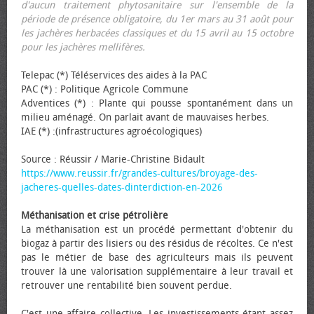
d'aucun traitement phytosanitaire sur l'ensemble de la
période de présence obligatoire, du 1er mars au 31 août pour
les jachères herbacées classiques et du 15 avril au 15 octobre
pour les jachères mellifères.
Telepac (*) Téléservices des aides à la PAC
PAC (*) : Politique Agricole Commune
Adventices (*) : Plante qui pousse spontanément dans un
milieu aménagé. On parlait avant de mauvaises herbes.
IAE (*) :(infrastructures agroécologiques)
Source : Réussir / Marie-Christine Bidault
https://www.reussir.fr/grandes-cultures/broyage-des-
jacheres-quelles-dates-dinterdiction-en-2026
Méthanisation et crise pétrolière
La méthanisation est un procédé permettant d'obtenir du
biogaz à partir des lisiers ou des résidus de récoltes. Ce n'est
pas le métier de base des agriculteurs mais ils peuvent
trouver là une valorisation supplémentaire à leur travail et
retrouver une rentabilité bien souvent perdue.
C'est une affaire collective. Les investissements étant assez