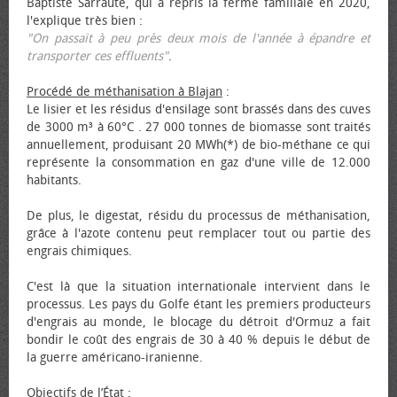
Baptiste Sarraute, qui a repris la ferme familiale en 2020,
l'explique très bien :
"On passait à peu près deux mois de l'année à épandre et
transporter ces effluents"
.
Procédé de méthanisation à Blajan
:
Le lisier et les résidus d'ensilage sont brassés dans des cuves
de 3000 m³ à 60°C . 27 000 tonnes de biomasse sont traités
annuellement, produisant 20 MWh(*) de bio-méthane ce qui
représente la consommation en gaz d'une ville de 12.000
habitants.
De plus, le digestat, résidu du processus de méthanisation,
grâce à l'azote contenu peut remplacer tout ou partie des
engrais chimiques.
C'est là que la situation internationale intervient dans le
processus. Les pays du Golfe étant les premiers producteurs
d'engrais au monde, le blocage du détroit d'Ormuz a fait
bondir le coût des engrais de 30 à 40 % depuis le début de
la guerre américano-iranienne.
Objectifs de l’État
: