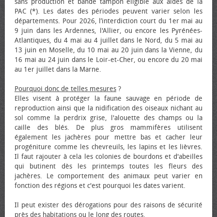
sans production et bande tampon éligible aux aides de la
PAC (*). Les dates des périodes peuvent varier selon les
départements. Pour 2026, l’interdiction court du 1er mai au
9 juin dans les Ardennes, l'Allier, ou encore les Pyrénées-
Atlantiques, du 4 mai au 4 juillet dans le Nord, du 5 mai au
13 juin en Moselle, du 10 mai au 20 juin dans la Vienne, du
16 mai au 24 juin dans le Loir-et-Cher, ou encore du 20 mai
au 1er juillet dans la Marne.
Pourquoi donc de telles mesures
?
Elles visent à protéger la faune sauvage en période de
reproduction ainsi que la nidification des oiseaux nichant au
sol comme la perdrix grise, l'alouette des champs ou la
caille des blés. De plus gros mammifères utilisent
également les jachères pour mettre bas et cacher leur
progéniture comme les chevreuils, les lapins et les lièvres.
Il faut rajouter à cela les colonies de bourdons et d'abeilles
qui butinent dès les printemps toutes les fleurs des
jachères. Le comportement des animaux peut varier en
fonction des régions et c'est pourquoi les dates varient.
Il peut exister des dérogations pour des raisons de sécurité
près des habitations ou le long des routes.