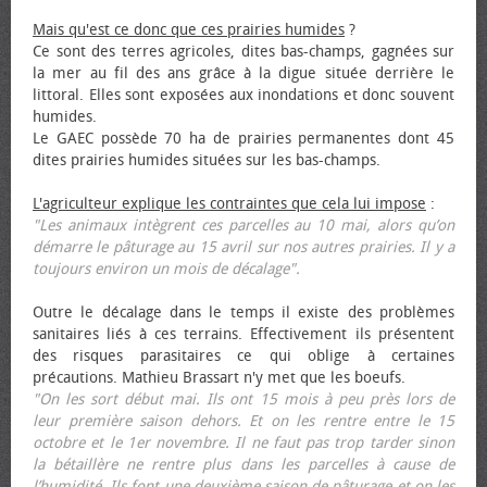
Mais qu'est ce donc que ces prairies humides
?
Ce sont des terres agricoles, dites bas-champs, gagnées sur
la mer au fil des ans grâce à la digue située derrière le
littoral. Elles sont exposées aux inondations et donc souvent
humides.
Le GAEC possède 70 ha de prairies permanentes dont 45
dites prairies humides situées sur les bas-champs.
L'agriculteur explique les contraintes que cela lui impose
:
"Les animaux intègrent ces parcelles au 10 mai, alors qu’on
démarre le pâturage au 15 avril sur nos autres prairies. Il y a
toujours environ un mois de décalage".
Outre le décalage dans le temps il existe des problèmes
sanitaires liés à ces terrains. Effectivement ils présentent
des risques parasitaires ce qui oblige à certaines
précautions. Mathieu Brassart n'y met que les bœufs.
"On les sort début mai. Ils ont 15 mois à peu près lors de
leur première saison dehors. Et on les rentre entre le 15
octobre et le 1er novembre. Il ne faut pas trop tarder sinon
la bétaillère ne rentre plus dans les parcelles à cause de
l’humidité. Ils font une deuxième saison de pâturage et on les