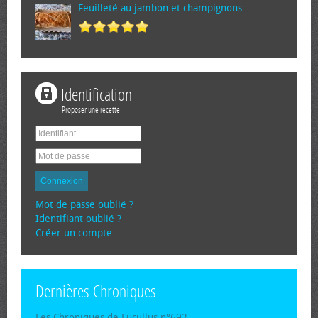
Feuilleté au jambon et champignons
Identification
Proposer une recette
Connexion
Mot de passe oublié ?
Identifiant oublié ?
Créer un compte
Dernières Chroniques
Les Chroniques de Lucullus n°692