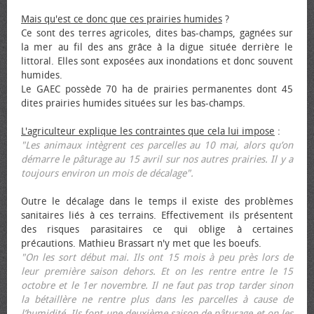
Mais qu'est ce donc que ces prairies humides
?
Ce sont des terres agricoles, dites bas-champs, gagnées sur
la mer au fil des ans grâce à la digue située derrière le
littoral. Elles sont exposées aux inondations et donc souvent
humides.
Le GAEC possède 70 ha de prairies permanentes dont 45
dites prairies humides situées sur les bas-champs.
L'agriculteur explique les contraintes que cela lui impose
:
"Les animaux intègrent ces parcelles au 10 mai, alors qu’on
démarre le pâturage au 15 avril sur nos autres prairies. Il y a
toujours environ un mois de décalage".
Outre le décalage dans le temps il existe des problèmes
sanitaires liés à ces terrains. Effectivement ils présentent
des risques parasitaires ce qui oblige à certaines
précautions. Mathieu Brassart n'y met que les bœufs.
"On les sort début mai. Ils ont 15 mois à peu près lors de
leur première saison dehors. Et on les rentre entre le 15
octobre et le 1er novembre. Il ne faut pas trop tarder sinon
la bétaillère ne rentre plus dans les parcelles à cause de
l’humidité. Ils font une deuxième saison de pâturage et on les