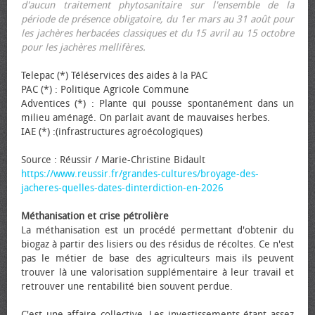
d'aucun traitement phytosanitaire sur l'ensemble de la
période de présence obligatoire, du 1er mars au 31 août pour
les jachères herbacées classiques et du 15 avril au 15 octobre
pour les jachères mellifères.
Telepac (*) Téléservices des aides à la PAC
PAC (*) : Politique Agricole Commune
Adventices (*) : Plante qui pousse spontanément dans un
milieu aménagé. On parlait avant de mauvaises herbes.
IAE (*) :(infrastructures agroécologiques)
Source : Réussir / Marie-Christine Bidault
https://www.reussir.fr/grandes-cultures/broyage-des-
jacheres-quelles-dates-dinterdiction-en-2026
Méthanisation et crise pétrolière
La méthanisation est un procédé permettant d'obtenir du
biogaz à partir des lisiers ou des résidus de récoltes. Ce n'est
pas le métier de base des agriculteurs mais ils peuvent
trouver là une valorisation supplémentaire à leur travail et
retrouver une rentabilité bien souvent perdue.
C'est une affaire collective. Les investissements étant assez