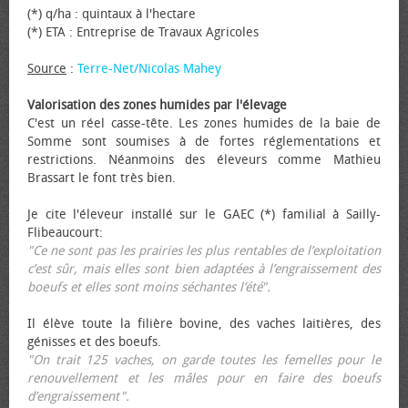
(*) q/ha : quintaux à l'hectare
(*) ETA : Entreprise de Travaux Agricoles
Source
:
Terre-Net/Nicolas Mahey
Valorisation des zones humides par l'élevage
C'est un réel casse-tête. Les zones humides de la baie de
Somme sont soumises à de fortes réglementations et
restrictions. Néanmoins des éleveurs comme Mathieu
Brassart le font très bien.
Je cite l'éleveur installé sur le GAEC (*) familial à Sailly-
Flibeaucourt:
"Ce ne sont pas les prairies les plus rentables de l’exploitation
c’est sûr, mais elles sont bien adaptées à l’engraissement des
bœufs et elles sont moins séchantes l’été".
Il élève toute la filière bovine, des vaches laitières, des
génisses et des bœufs.
"On trait 125 vaches, on garde toutes les femelles pour le
renouvellement et les mâles pour en faire des bœufs
d’engraissement".