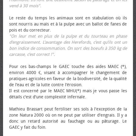
vend à 30 mois".
Le reste du temps les animaux sont en stabulation où ils
sont nourris au maïs et à la pulpe avec un ballot de fanes de
pois et du correcteur.
"On leur met en plus de la pulpe et du tourteau en phase
d’engraissement. L’avantage des Herefords, c’est qu’ils ont un
bon indice de consommation. On sort des bœufs à 350 kg de
carcasse, c’est correct !"
.
Pour ces bas-champs le GAEC touche des aides MAEC (*),
environ 4000 €, visant à accompagner le changement de
pratiques agricoles en faveur de la biodiversité, de la qualité
de l’eau et de la lutte contre l’érosion.
Il est concerné par le MAEC MHU(*) mais je vous passe les
détails c'est d'une complexité infernale.
Mathieu Brassart peut fertiliser ses sols à l'exception de la
zone Natura 2000 où on ne peut par utiliser d'engrais. Il y a
donc un retard autorisé au fauchage ou au pâturage. Le
GAEC y fait du foin.