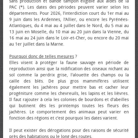
sans production et bande tampon éligible aux aides de la
PAC (*). Les dates des périodes peuvent varier selon les
départements. Pour 2026, l’interdiction court du 1er mai au
9 juin dans les Ardennes, l'Allier, ou encore les Pyrénées-
Atlantiques, du 4 mai au 4 juillet dans le Nord, du 5 mai au
13 juin en Moselle, du 10 mai au 20 juin dans la Vienne, du
16 mai au 24 juin dans le Loir-et-Cher, ou encore du 20 mai
au 1er juillet dans la Marne.
Pourquoi donc de telles mesures
?
Elles visent à protéger la faune sauvage en période de
reproduction ainsi que la nidification des oiseaux nichant au
sol comme la perdrix grise, l'alouette des champs ou la
caille des blés. De plus gros mammifères utilisent
également les jachères pour mettre bas et cacher leur
progéniture comme les chevreuils, les lapins et les lièvres.
Il faut rajouter à cela les colonies de bourdons et d'abeilles
qui butinent dès les printemps toutes les fleurs des
jachères. Le comportement des animaux peut varier en
fonction des régions et c'est pourquoi les dates varient.
Il peut exister des dérogations pour des raisons de sécurité
près des habitations ou le long des routes.