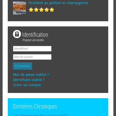
Feuilleté au jambon et champignons
Identification
Proposer une recette
Connexion
Mot de passe oublié ?
Identifiant oublié ?
Créer un compte
Dernières Chroniques
Les Chroniques de Lucullus n°692