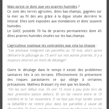
Mais qu'est ce donc que ces prairies humides
?
Ce sont des terres agricoles, dites bas-champs, gagnées sur
la mer au fil des ans grâce à la digue située derrière le
littoral. Elles sont exposées aux inondations et donc souvent
humides.
Le GAEC possède 70 ha de prairies permanentes dont 45
dites prairies humides situées sur les bas-champs.
L'agriculteur explique les contraintes que cela lui impose
:
"Les animaux intègrent ces parcelles au 10 mai, alors qu’on
démarre le pâturage au 15 avril sur nos autres prairies. Il y a
toujours environ un mois de décalage".
Outre le décalage dans le temps il existe des problèmes
sanitaires liés à ces terrains. Effectivement ils présentent
des risques parasitaires ce qui oblige à certaines
précautions. Mathieu Brassart n'y met que les bœufs.
"On les sort début mai. Ils ont 15 mois à peu près lors de
leur première saison dehors. Et on les rentre entre le 15
octobre et le 1er novembre. Il ne faut pas trop tarder sinon
la bétaillère ne rentre plus dans les parcelles à cause de
l’humidité. Ils font une deuxième saison de pâturage et on les