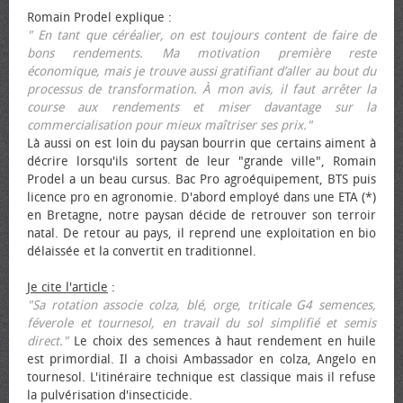
Romain Prodel explique :
" En tant que céréalier, on est toujours content de faire de
bons rendements. Ma motivation première reste
économique, mais je trouve aussi gratifiant d’aller au bout du
processus de transformation. À mon avis, il faut arrêter la
course aux rendements et miser davantage sur la
commercialisation pour mieux maîtriser ses prix."
Là aussi on est loin du paysan bourrin que certains aiment à
décrire lorsqu'ils sortent de leur "grande ville", Romain
Prodel a un beau cursus. Bac Pro agroéquipement, BTS puis
licence pro en agronomie. D'abord employé dans une ETA (*)
en Bretagne, notre paysan décide de retrouver son terroir
natal. De retour au pays, il reprend une exploitation en bio
délaissée et la convertit en traditionnel.
Je cite l'article
:
"Sa rotation associe colza, blé, orge, triticale G4 semences,
féverole et tournesol, en travail du sol simplifié et semis
direct."
Le choix des semences à haut rendement en huile
est primordial. Il a choisi Ambassador en colza, Angelo en
tournesol. L'itinéraire technique est classique mais il refuse
la pulvérisation d'insecticide.