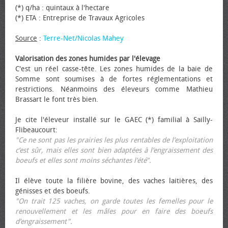
(*) q/ha : quintaux à l'hectare
(*) ETA : Entreprise de Travaux Agricoles
Source
:
Terre-Net/Nicolas Mahey
Valorisation des zones humides par l'élevage
C'est un réel casse-tête. Les zones humides de la baie de
Somme sont soumises à de fortes réglementations et
restrictions. Néanmoins des éleveurs comme Mathieu
Brassart le font très bien.
Je cite l'éleveur installé sur le GAEC (*) familial à Sailly-
Flibeaucourt:
"Ce ne sont pas les prairies les plus rentables de l’exploitation
c’est sûr, mais elles sont bien adaptées à l’engraissement des
bœufs et elles sont moins séchantes l’été".
Il élève toute la filière bovine, des vaches laitières, des
génisses et des bœufs.
"On trait 125 vaches, on garde toutes les femelles pour le
renouvellement et les mâles pour en faire des bœufs
d’engraissement".