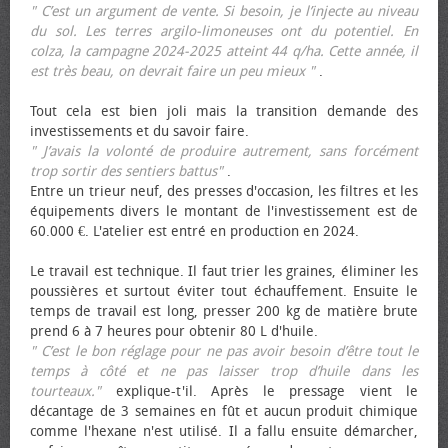
" C’est un argument de vente. Si besoin, je l’injecte au niveau
du sol. Les terres argilo-limoneuses ont du potentiel. En
colza, la campagne 2024-2025 atteint 44 q/ha. Cette année, il
est très beau, on devrait faire un peu mieux "
.
Tout cela est bien joli mais la transition demande des
investissements et du savoir faire.
" J’avais la volonté de produire autrement, sans forcément
trop sortir des sentiers battus"
.
Entre un trieur neuf, des presses d'occasion, les filtres et les
équipements divers le montant de l'investissement est de
60.000 €. L'atelier est entré en production en 2024.
Le travail est technique. Il faut trier les graines, éliminer les
poussières et surtout éviter tout échauffement. Ensuite le
temps de travail est long, presser 200 kg de matière brute
prend 6 à 7 heures pour obtenir 80 L d'huile.
" C’est le bon réglage pour ne pas avoir besoin d’être tout le
temps à côté et ne pas laisser trop d’huile dans les
tourteaux."
explique-t'il. Après le pressage vient le
décantage de 3 semaines en fût et aucun produit chimique
comme l'hexane n'est utilisé. Il a fallu ensuite démarcher,