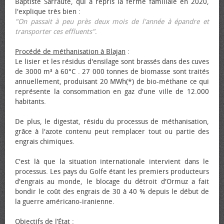
Baptiste Sarraute, qui a repris la ferme familiale en 2020,
l'explique très bien :
"On passait à peu près deux mois de l'année à épandre et
transporter ces effluents"
.
Procédé de méthanisation à Blajan
:
Le lisier et les résidus d'ensilage sont brassés dans des cuves
de 3000 m³ à 60°C . 27 000 tonnes de biomasse sont traités
annuellement, produisant 20 MWh(*) de bio-méthane ce qui
représente la consommation en gaz d'une ville de 12.000
habitants.
De plus, le digestat, résidu du processus de méthanisation,
grâce à l'azote contenu peut remplacer tout ou partie des
engrais chimiques.
C'est là que la situation internationale intervient dans le
processus. Les pays du Golfe étant les premiers producteurs
d'engrais au monde, le blocage du détroit d'Ormuz a fait
bondir le coût des engrais de 30 à 40 % depuis le début de
la guerre américano-iranienne.
Objectifs de l’État
: