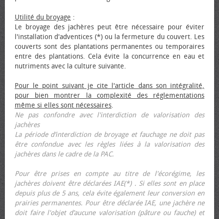
Utilité du broyage
:
Le broyage des jachères peut être nécessaire pour éviter
l'installation d'adventices (*) ou la fermeture du couvert. Les
couverts sont des plantations permanentes ou temporaires
entre des plantations. Cela évite la concurrence en eau et
nutriments avec la culture suivante.
Pour le point suivant je cite l'article dans son intégralité,
pour bien montrer la complexité des réglementations
même si elles sont nécessaires
.
Ne pas confondre avec l'interdiction de valorisation des
jachères
La période d’interdiction de broyage et fauchage ne doit pas
être confondue avec les règles liées à la valorisation des
jachères dans le cadre de la PAC.
Pour être prises en compte au titre de l'écorégime, les
jachères doivent être déclarées IAE(*) . Si elles sont en place
depuis plus de 5 ans, cela évite également leur conversion en
prairies permanentes. Pour être déclarée IAE, une jachère ne
doit faire l'objet d’aucune valorisation (pâture ou fauche) et