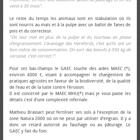
vend à 30 mois".
Le reste du temps les animaux sont en stabulation où ils
sont nourris au maïs et à la pulpe avec un ballot de fanes de
pois et du correcteur.
"On leur met en plus de la pulpe et du tourteau en phase
d’engraissement. L’avantage des Herefords, c’est qu’ils ont un
bon indice de consommation. On sort des bœufs à 350 kg de
carcasse, c’est correct !"
.
Pour ces bas-champs le GAEC touche des aides MAEC (*),
environ 4000 €, visant à accompagner le changement de
pratiques agricoles en faveur de la biodiversité, de la qualité
de l’eau et de la lutte contre l’érosion.
Il est concerné par le MAEC MHU(*) mais je vous passe les
détails c'est d'une complexité infernale.
Mathieu Brassart peut fertiliser ses sols à l'exception de la
zone Natura 2000 où on ne peut par utiliser d'engrais. Il y a
donc un retard autorisé au fauchage ou au pâturage. Le
GAEC y fait du foin.