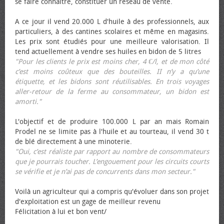
se faire connaître, constituer un réseau de vente.
A ce jour il vend 20.000 L d'huile à des professionnels, aux
particuliers, à des cantines scolaires et même en magasins.
Les prix sont étudiés pour une meilleure valorisation. Il
tend actuellement à vendre ses huiles en bidon de 5 litres
"Pour les clients le prix est moins cher, 4 €/l, et de mon côté
c’est moins coûteux que des bouteilles. II n’y a qu’une
étiquette, et les bidons sont réutilisables. En trois voyages
aller-retour de la ferme au consommateur, un bidon est
amorti."
L'objectif et de produire 100.000 L par an mais Romain
Prodel ne se limite pas à l'huile et au tourteau, il vend 30 t
de blé directement à une minoterie.
"Oui, c’est réaliste par rapport au nombre de consommateurs
que je pourrais toucher. L’engouement pour les circuits courts
se vérifie et je n’ai pas de concurrents dans mon secteur."
Voilà un agriculteur qui a compris qu'évoluer dans son projet
d'exploitation est un gage de meilleur revenu
Félicitation à lui et bon vent/