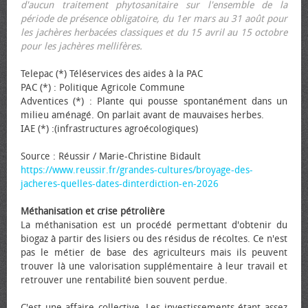
d'aucun traitement phytosanitaire sur l'ensemble de la
période de présence obligatoire, du 1er mars au 31 août pour
les jachères herbacées classiques et du 15 avril au 15 octobre
pour les jachères mellifères.
Telepac (*) Téléservices des aides à la PAC
PAC (*) : Politique Agricole Commune
Adventices (*) : Plante qui pousse spontanément dans un
milieu aménagé. On parlait avant de mauvaises herbes.
IAE (*) :(infrastructures agroécologiques)
Source : Réussir / Marie-Christine Bidault
https://www.reussir.fr/grandes-cultures/broyage-des-
jacheres-quelles-dates-dinterdiction-en-2026
Méthanisation et crise pétrolière
La méthanisation est un procédé permettant d'obtenir du
biogaz à partir des lisiers ou des résidus de récoltes. Ce n'est
pas le métier de base des agriculteurs mais ils peuvent
trouver là une valorisation supplémentaire à leur travail et
retrouver une rentabilité bien souvent perdue.
C'est une affaire collective. Les investissements étant assez