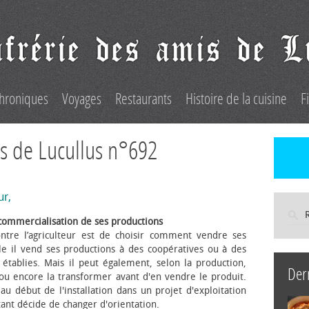
hroniques
Voyages
Restaurants
Histoire de la cuisine
F
s de Lucullus n°692
ur,
commercialisation de ses productions
ntre l’agriculteur est de choisir comment vendre ses
le il vend ses productions à des coopératives ou à des
s établies. Mais il peut également, selon la production,
Der
 ou encore la transformer avant d'en vendre le produit.
au début de l'installation dans un projet d'exploitation
itant décide de changer d'orientation.