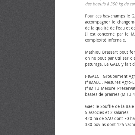
des bœufs à 350 kg de carca
Pour ces bas-champs le GA
accompagner le changemen
de la qualité de l’eau et de
Il est concerné par le M
complexité infernale.
Mathieu Brassart peut fer
on ne peut par utiliser d'
pâturage. Le GAEC y fait d
(-)GAEC : Groupement Agr
(*)MAEC : Mesures Agro-E
(*)MHU Mesure Préservat
basses de prairies (MHU 4
Gaec le Souffle de la Baie 
5 associés et 2 salariés
420 ha de SAU dont 70 ha
380 bovins dont 125 vache