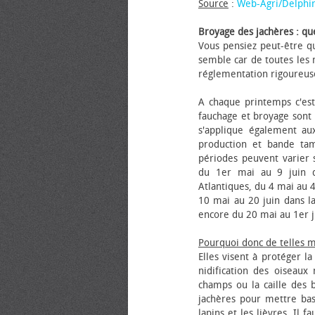
Source
:
Web-Agri/Delphi
Broyage des jachères : que
Vous pensiez peut-être qu
semble car de toutes les m
réglementation rigoureus
A chaque printemps c'est
fauchage et broyage sont i
s'applique également au
production et bande tam
périodes peuvent varier s
du 1er mai au 9 juin da
Atlantiques, du 4 mai au 4
10 mai au 20 juin dans la
encore du 20 mai au 1er j
Pourquoi donc de telles 
Elles visent à protéger l
nidification des oiseaux
champs ou la caille des 
jachères pour mettre bas
lapins et les lièvres. Il 