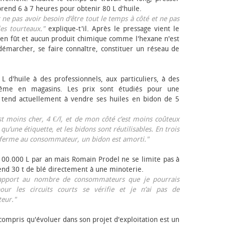
rend 6 à 7 heures pour obtenir 80 L d'huile.
r ne pas avoir besoin d’être tout le temps à côté et ne pas
les tourteaux."
explique-t'il. Après le pressage vient le
en fût et aucun produit chimique comme l'hexane n'est
e démarcher, se faire connaître, constituer un réseau de
L d'huile à des professionnels, aux particuliers, à des
même en magasins. Les prix sont étudiés pour une
Il tend actuellement à vendre ses huiles en bidon de 5
est moins cher, 4 €/l, et de mon côté c’est moins coûteux
 qu’une étiquette, et les bidons sont réutilisables. En trois
a ferme au consommateur, un bidon est amorti."
 100.000 L par an mais Romain Prodel ne se limite pas à
 vend 30 t de blé directement à une minoterie.
r rapport au nombre de consommateurs que je pourrais
our les circuits courts se vérifie et je n’ai pas de
eur."
 compris qu'évoluer dans son projet d'exploitation est un