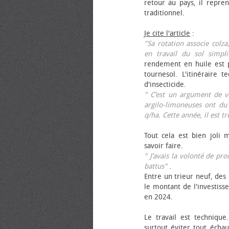
retour au pays, il repren
traditionnel.
Je cite l'article
:
"Sa rotation associe colza
en travail du sol simpli
rendement en huile est p
tournesol. L'itinéraire t
d'insecticide.
" C’est un argument de ven
argilo-limoneuses ont du
q/ha. Cette année, il est t
Tout cela est bien joli 
savoir faire.
" J’avais la volonté de pr
battus"
.
Entre un trieur neuf, des 
le montant de l'investiss
en 2024.
Le travail est technique.
surtout éviter tout échau