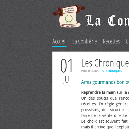
Accueil
La Confrérie
Recettes
C
01
Les Chronique
PUBLIÉ DANS
LES CHRONIQUES
.
JUI
Amis gourmands bonjo
Reprendre la main sur la 
Un des soucis que renco
récoltes. En règle généra
grossistes, des structure
faire de la vente directe
Le choix est souvent fait 
mais il arrive que l'explo