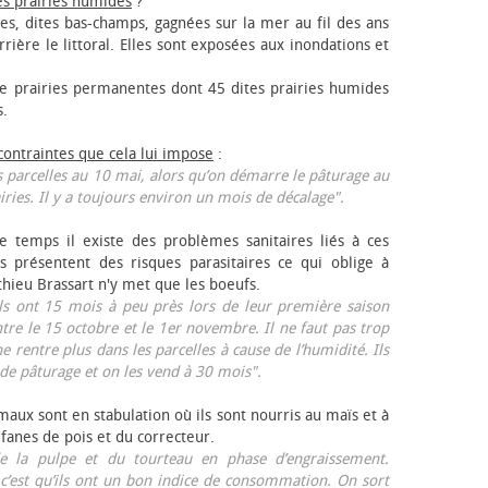
es prairies humides
?
les, dites bas-champs, gagnées sur la mer au fil des ans
rrière le littoral. Elles sont exposées aux inondations et
 prairies permanentes dont 45 dites prairies humides
s.
 contraintes que cela lui impose
:
 parcelles au 10 mai, alors qu’on démarre le pâturage au
iries. Il y a toujours environ un mois de décalage".
e temps il existe des problèmes sanitaires liés à ces
ls présentent des risques parasitaires ce qui oblige à
thieu Brassart n'y met que les bœufs.
ls ont 15 mois à peu près lors de leur première saison
ntre le 15 octobre et le 1er novembre. Il ne faut pas trop
ne rentre plus dans les parcelles à cause de l’humidité. Ils
de pâturage et on les vend à 30 mois".
aux sont en stabulation où ils sont nourris au maïs et à
 fanes de pois et du correcteur.
 la pulpe et du tourteau en phase d’engraissement.
 c’est qu’ils ont un bon indice de consommation. On sort