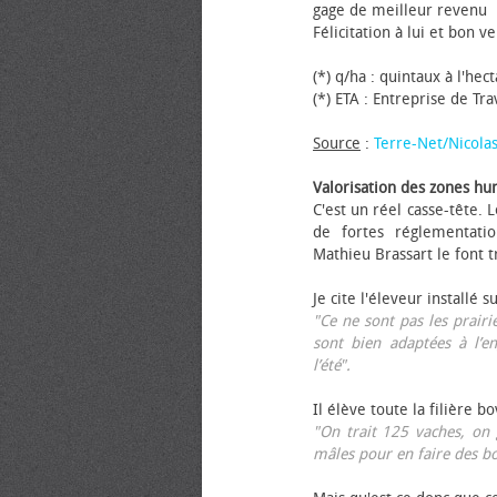
gage de meilleur revenu
Félicitation à lui et bon ve
(*) q/ha : quintaux à l'hec
(*) ETA : Entreprise de Tr
Source
:
Terre-Net/Nicola
Valorisation des zones hu
C'est un réel casse-tête.
de fortes réglementati
Mathieu Brassart le font t
Je cite l'éleveur installé s
"Ce ne sont pas les prairie
sont bien adaptées à l’e
l’été".
Il élève toute la filière b
"On trait 125 vaches, on 
mâles pour en faire des b