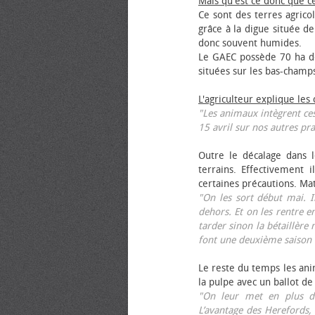
Mais qu'est ce donc que c
Ce sont des terres agrico
grâce à la digue située de
donc souvent humides.
Le GAEC possède 70 ha de
situées sur les bas-champ
L'agriculteur explique les
"Les animaux intègrent ces
15 avril sur nos autres pra
Outre le décalage dans l
terrains. Effectivement i
certaines précautions. Ma
"On les sort début mai. I
dehors. Et on les rentre e
tarder sinon la bétaillère 
font une deuxième saison 
Le reste du temps les anim
la pulpe avec un ballot de
"On leur met en plus de
L’avantage des Herefords,