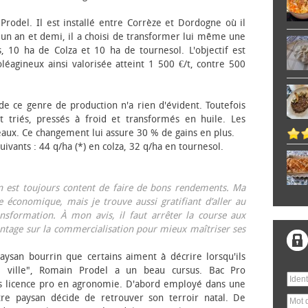
 Prodel. Il est installé entre Corrèze et Dordogne où il
, un an et demi, il a choisi de transformer lui même une
, 10 ha de Colza et 10 ha de tournesol. L'objectif est
éagineux ainsi valorisée atteint 1 500 €/t, contre 500
 de ce genre de production n'a rien d'évident. Toutefois
 triés, pressés à froid et transformés en huile. Les
eaux. Ce changement lui assure 30 % de gains en plus.
ivants : 44 q/ha (*) en colza, 32 q/ha en tournesol.
on est toujours content de faire de bons rendements. Ma
 économique, mais je trouve aussi gratifiant d’aller au
nsformation. À mon avis, il faut arrêter la course aux
tage sur la commercialisation pour mieux maîtriser ses
aysan bourrin que certains aiment à décrire lorsqu'ils
e ville", Romain Prodel a un beau cursus. Bac Pro
s licence pro en agronomie. D'abord employé dans une
tre paysan décide de retrouver son terroir natal. De