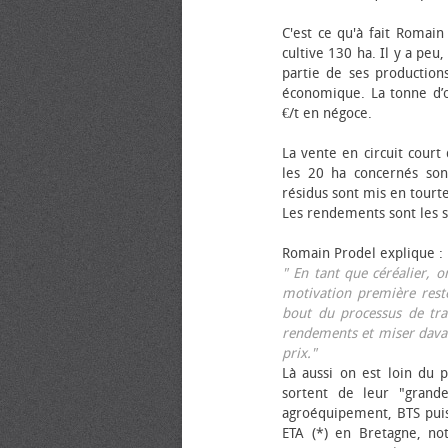
C'est ce qu'à fait Romain
cultive 130 ha. Il y a peu
partie de ses productions
économique. La tonne d’ol
€/t en négoce.
La vente en circuit court
les 20 ha concernés sont
résidus sont mis en tourt
Les rendements sont les su
Romain Prodel explique :
" En tant que céréalier, 
motivation première reste
bout du processus de tra
rendements et miser davan
prix."
Là aussi on est loin du p
sortent de leur "grand
agroéquipement, BTS pui
ETA (*) en Bretagne, no