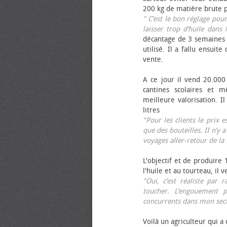
200 kg de matière brute p
" C’est le bon réglage pou
laisser trop d’huile dans 
décantage de 3 semaines 
utilisé. Il a fallu ensuit
vente.
A ce jour il vend 20.000 
cantines scolaires et 
meilleure valorisation. 
litres
"Pour les clients le prix 
que des bouteilles. II n’y a
voyages aller-retour de l
L'objectif et de produire
l'huile et au tourteau, il
"Oui, c’est réaliste pa
toucher. L’engouement p
concurrents dans mon sect
Voilà un agriculteur qui a