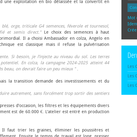
d une exploitation en bio délaissée et la convertit en
Con
Mot 
Ident
, blé, orge, triticale G4 semences, féverole et tournesol,
Crée
fié et semis direct."
Le choix des semences à haut
rimordial. Il a choisi Ambassador en colza, Angelo en
echnique est classique mais il refuse la pulvérisation
Der
te. Si besoin, je l’injecte au niveau du sol. Les terres
 potentiel. En colza, la campagne 2024-2025 atteint 44
Les 
rès beau, on devrait faire un peu mieux "
.
Les 
mais la transition demande des investissements et du
Les 
oduire autrement, sans forcément trop sortir des sentiers
presses d'occasion, les filtres et les équipements divers
ement est de 60.000 €. L'atelier est entré en production
 Il faut trier les graines, éliminer les poussières et
ffement. Ensuite le temps de travail est long, presser