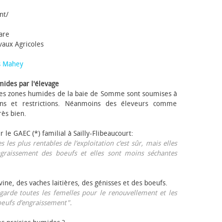
nt/
tare
avaux Agricoles
s Mahey
mides par l'élevage
 Les zones humides de la baie de Somme sont soumises à
ons et restrictions. Néanmoins des éleveurs comme
rès bien.
ur le GAEC (*) familial à Sailly-Flibeaucourt:
s les plus rentables de l’exploitation c’est sûr, mais elles
ngraissement des bœufs et elles sont moins séchantes
ovine, des vaches laitières, des génisses et des bœufs.
garde toutes les femelles pour le renouvellement et les
œufs d’engraissement".