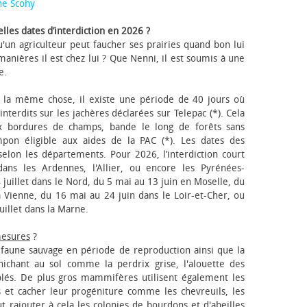
ne Scohy
lles dates d’interdiction en 2026 ?
'un agriculteur peut faucher ses prairies quand bon lui
anières il est chez lui ? Que Nenni, il est soumis à une
e.
 la même chose, il existe une période de 40 jours où
nterdits sur les jachères déclarées sur Telepac (*). Cela
x bordures de champs, bande le long de forêts sans
pon éligible aux aides de la PAC (*). Les dates des
elon les départements. Pour 2026, l’interdiction court
ns les Ardennes, l'Allier, ou encore les Pyrénées-
 juillet dans le Nord, du 5 mai au 13 juin en Moselle, du
 Vienne, du 16 mai au 24 juin dans le Loir-et-Cher, ou
uillet dans la Marne.
mesures
?
a faune sauvage en période de reproduction ainsi que la
 nichant au sol comme la perdrix grise, l'alouette des
blés. De plus gros mammifères utilisent également les
 et cacher leur progéniture comme les chevreuils, les
faut rajouter à cela les colonies de bourdons et d'abeilles