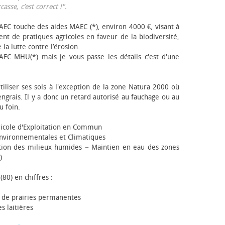
sse, c’est correct !"
.
EC touche des aides MAEC (*), environ 4000 €, visant à
t de pratiques agricoles en faveur de la biodiversité,
 la lutte contre l’érosion.
AEC MHU(*) mais je vous passe les détails c'est d'une
tiliser ses sols à l'exception de la zone Natura 2000 où
engrais. Il y a donc un retard autorisé au fauchage ou au
u foin.
icole d'Exploitation en Commun
nvironnementales et Climatiques
ion des milieux humides − Maintien en eau des zones
)
(80) en chiffres :
 de prairies permanentes
s laitières