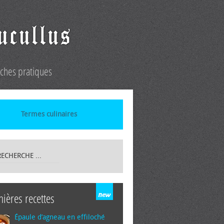
iches pratiques
Termes culinaires
nières recettes
Épaule d’agneau en effiloché