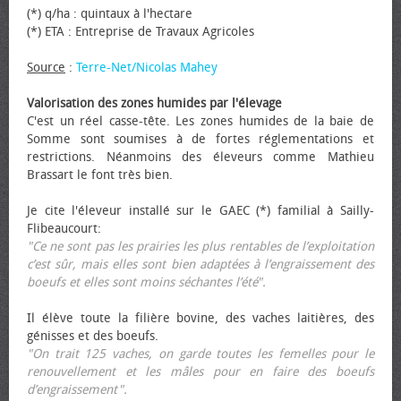
(*) q/ha : quintaux à l'hectare
(*) ETA : Entreprise de Travaux Agricoles
Source
:
Terre-Net/Nicolas Mahey
Valorisation des zones humides par l'élevage
C'est un réel casse-tête. Les zones humides de la baie de
Somme sont soumises à de fortes réglementations et
restrictions. Néanmoins des éleveurs comme Mathieu
Brassart le font très bien.
Je cite l'éleveur installé sur le GAEC (*) familial à Sailly-
Flibeaucourt:
"Ce ne sont pas les prairies les plus rentables de l’exploitation
c’est sûr, mais elles sont bien adaptées à l’engraissement des
bœufs et elles sont moins séchantes l’été".
Il élève toute la filière bovine, des vaches laitières, des
génisses et des bœufs.
"On trait 125 vaches, on garde toutes les femelles pour le
renouvellement et les mâles pour en faire des bœufs
d’engraissement".