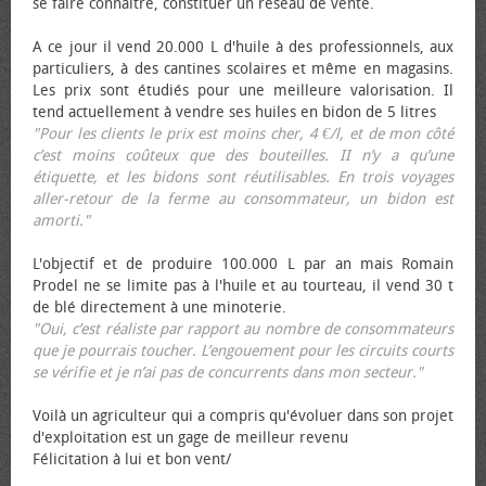
se faire connaître, constituer un réseau de vente.
A ce jour il vend 20.000 L d'huile à des professionnels, aux
particuliers, à des cantines scolaires et même en magasins.
Les prix sont étudiés pour une meilleure valorisation. Il
tend actuellement à vendre ses huiles en bidon de 5 litres
"Pour les clients le prix est moins cher, 4 €/l, et de mon côté
c’est moins coûteux que des bouteilles. II n’y a qu’une
étiquette, et les bidons sont réutilisables. En trois voyages
aller-retour de la ferme au consommateur, un bidon est
amorti."
L'objectif et de produire 100.000 L par an mais Romain
Prodel ne se limite pas à l'huile et au tourteau, il vend 30 t
de blé directement à une minoterie.
"Oui, c’est réaliste par rapport au nombre de consommateurs
que je pourrais toucher. L’engouement pour les circuits courts
se vérifie et je n’ai pas de concurrents dans mon secteur."
Voilà un agriculteur qui a compris qu'évoluer dans son projet
d'exploitation est un gage de meilleur revenu
Félicitation à lui et bon vent/