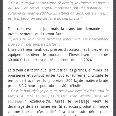
" C’est un argument de vente. Si besoin, je l’injecte au niveau
du sol. Les terres argilo-limoneuses ont du potentiel. En
colza, la campagne 2024-2025 atteint 44 q/ha. Cette année, il
est très beau, on devrait faire un peu mieux "
.
Tout cela est bien joli mais la transition demande des
investissements et du savoir faire.
" J’avais la volonté de produire autrement, sans forcément
trop sortir des sentiers battus"
.
Entre un trieur neuf, des presses d'occasion, les filtres et les
équipements divers le montant de l'investissement est de
60.000 €. L'atelier est entré en production en 2024.
Le travail est technique. Il faut trier les graines, éliminer les
poussières et surtout éviter tout échauffement. Ensuite le
temps de travail est long, presser 200 kg de matière brute
prend 6 à 7 heures pour obtenir 80 L d'huile.
" C’est le bon réglage pour ne pas avoir besoin d’être tout le
temps à côté et ne pas laisser trop d’huile dans les
tourteaux."
explique-t'il. Après le pressage vient le
décantage de 3 semaines en fût et aucun produit chimique
comme l'hexane n'est utilisé. Il a fallu ensuite démarcher,