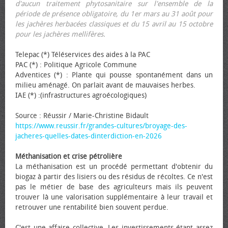
d'aucun traitement phytosanitaire sur l'ensemble de la
période de présence obligatoire, du 1er mars au 31 août pour
les jachères herbacées classiques et du 15 avril au 15 octobre
pour les jachères mellifères.
Telepac (*) Téléservices des aides à la PAC
PAC (*) : Politique Agricole Commune
Adventices (*) : Plante qui pousse spontanément dans un
milieu aménagé. On parlait avant de mauvaises herbes.
IAE (*) :(infrastructures agroécologiques)
Source : Réussir / Marie-Christine Bidault
https://www.reussir.fr/grandes-cultures/broyage-des-
jacheres-quelles-dates-dinterdiction-en-2026
Méthanisation et crise pétrolière
La méthanisation est un procédé permettant d'obtenir du
biogaz à partir des lisiers ou des résidus de récoltes. Ce n'est
pas le métier de base des agriculteurs mais ils peuvent
trouver là une valorisation supplémentaire à leur travail et
retrouver une rentabilité bien souvent perdue.
C'est une affaire collective. Les investissements étant assez