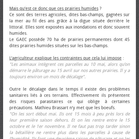
Mais qu'est ce donc que ces prairies humides
?
Ce sont des terres agricoles, dites bas-champs, gagnées sur
la mer au fil des ans grâce à la digue située derrière le
littoral. Elles sont exposées aux inondations et donc souvent
humides.
Le GAEC possède 70 ha de prairies permanentes dont 45
dites prairies humides situées sur les bas-champs.
L'agriculteur explique les contraintes que cela lui impose
:
"Les animaux intègrent ces parcelles au 10 mai, alors qu’on
démarre le pâturage au 15 avril sur nos autres prairies. Il y a
toujours environ un mois de décalage".
Outre le décalage dans le temps il existe des problèmes
sanitaires liés à ces terrains. Effectivement ils présentent
des risques parasitaires ce qui oblige à certaines
précautions. Mathieu Brassart n'y met que les bœufs.
"On les sort début mai. Ils ont 15 mois à peu près lors de
leur première saison dehors. Et on les rentre entre le 15
octobre et le 1er novembre. Il ne faut pas trop tarder sinon
la bétaillère ne rentre plus dans les parcelles à cause de
l’humidité. Ils font une deuxième saison de pâturage et on les