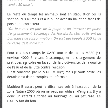
vend à 30 mois".
Le reste du temps les animaux sont en stabulation où ils
sont nourris au maïs et à la pulpe avec un ballot de fanes de
pois et du correcteur.
"On leur met en plus de la pulpe et du tourteau en phase
d’engraissement. L’avantage des Herefords, c’est qu’ils ont un
bon indice de consommation. On sort des bœufs à 350 kg de
carcasse, c’est correct !"
.
Pour ces bas-champs le GAEC touche des aides MAEC (*),
environ 4000 €, visant à accompagner le changement de
pratiques agricoles en faveur de la biodiversité, de la qualité
de l’eau et de la lutte contre l’érosion.
Il est concerné par le MAEC MHU(*) mais je vous passe les
détails c'est d'une complexité infernale.
Mathieu Brassart peut fertiliser ses sols à l'exception de la
zone Natura 2000 où on ne peut par utiliser d'engrais. Il y a
donc un retard autorisé au fauchage ou au pâturage. Le
GAEC y fait du foin.