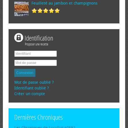
Feuilleté au jambon et champignons
Identification
Proposer une recette
Connexion
Mot de passe oublié ?
Identifiant oublié ?
Créer un compte
Dernières Chroniques
Les Chroniques de Lucullus n°692