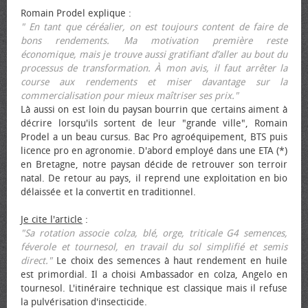
Romain Prodel explique :
" En tant que céréalier, on est toujours content de faire de
bons rendements. Ma motivation première reste
économique, mais je trouve aussi gratifiant d’aller au bout du
processus de transformation. À mon avis, il faut arrêter la
course aux rendements et miser davantage sur la
commercialisation pour mieux maîtriser ses prix."
Là aussi on est loin du paysan bourrin que certains aiment à
décrire lorsqu'ils sortent de leur "grande ville", Romain
Prodel a un beau cursus. Bac Pro agroéquipement, BTS puis
licence pro en agronomie. D'abord employé dans une ETA (*)
en Bretagne, notre paysan décide de retrouver son terroir
natal. De retour au pays, il reprend une exploitation en bio
délaissée et la convertit en traditionnel.
Je cite l'article
:
"Sa rotation associe colza, blé, orge, triticale G4 semences,
féverole et tournesol, en travail du sol simplifié et semis
direct."
Le choix des semences à haut rendement en huile
est primordial. Il a choisi Ambassador en colza, Angelo en
tournesol. L'itinéraire technique est classique mais il refuse
la pulvérisation d'insecticide.