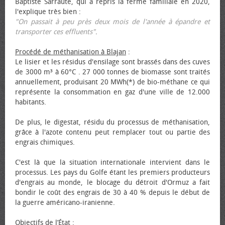
Baptiste Sarraute, qui a repris la ferme familiale en 2020,
l'explique très bien :
"On passait à peu près deux mois de l'année à épandre et
transporter ces effluents"
.
Procédé de méthanisation à Blajan
:
Le lisier et les résidus d'ensilage sont brassés dans des cuves
de 3000 m³ à 60°C . 27 000 tonnes de biomasse sont traités
annuellement, produisant 20 MWh(*) de bio-méthane ce qui
représente la consommation en gaz d'une ville de 12.000
habitants.
De plus, le digestat, résidu du processus de méthanisation,
grâce à l'azote contenu peut remplacer tout ou partie des
engrais chimiques.
C'est là que la situation internationale intervient dans le
processus. Les pays du Golfe étant les premiers producteurs
d'engrais au monde, le blocage du détroit d'Ormuz a fait
bondir le coût des engrais de 30 à 40 % depuis le début de
la guerre américano-iranienne.
Objectifs de l’État
: