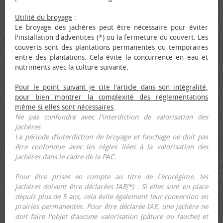
Utilité du broyage
:
Le broyage des jachères peut être nécessaire pour éviter
l'installation d'adventices (*) ou la fermeture du couvert. Les
couverts sont des plantations permanentes ou temporaires
entre des plantations. Cela évite la concurrence en eau et
nutriments avec la culture suivante.
Pour le point suivant je cite l'article dans son intégralité,
pour bien montrer la complexité des réglementations
même si elles sont nécessaires
.
Ne pas confondre avec l'interdiction de valorisation des
jachères
La période d’interdiction de broyage et fauchage ne doit pas
être confondue avec les règles liées à la valorisation des
jachères dans le cadre de la PAC.
Pour être prises en compte au titre de l'écorégime, les
jachères doivent être déclarées IAE(*) . Si elles sont en place
depuis plus de 5 ans, cela évite également leur conversion en
prairies permanentes. Pour être déclarée IAE, une jachère ne
doit faire l'objet d’aucune valorisation (pâture ou fauche) et