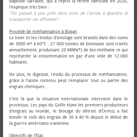
Baptiste Sarraute, qui a repris la ferme familiale en 2020,
l'explique très bien :
"On passait à peu près deux mois de l'année à épandre et
transporter ces effluents"
.
Procédé de méthanisation à Blajan
:
Le lisier et les résidus d'ensilage sont brassés dans des cuves
de 3000 m³ à 60°C . 27 000 tonnes de biomasse sont traités
annuellement, produisant 20 MWh(*) de bio-méthane ce qui
représente la consommation en gaz d'une ville de 12.000
habitants.
De plus, le digestat, résidu du processus de méthanisation,
grâce à l'azote contenu peut remplacer tout ou partie des
engrais chimiques.
C'est là que la situation internationale intervient dans le
processus. Les pays du Golfe étant les premiers producteurs
d'engrais au monde, le blocage du détroit d'Ormuz a fait
bondir le coût des engrais de 30 à 40 % depuis le début de
la guerre américano-iranienne.
Objectifs de l’État
: