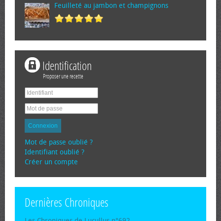
Feuilleté au jambon et champignons
Identification
Proposer une recette
Connexion
Mot de passe oublié ?
Identifiant oublié ?
Créer un compte
Dernières Chroniques
Les Chroniques de Lucullus n°692