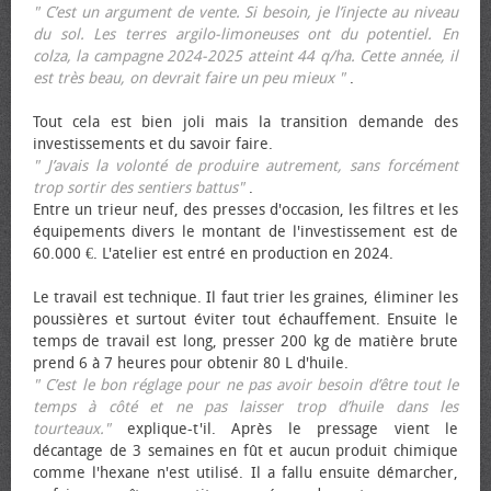
" C’est un argument de vente. Si besoin, je l’injecte au niveau
du sol. Les terres argilo-limoneuses ont du potentiel. En
colza, la campagne 2024-2025 atteint 44 q/ha. Cette année, il
est très beau, on devrait faire un peu mieux "
.
Tout cela est bien joli mais la transition demande des
investissements et du savoir faire.
" J’avais la volonté de produire autrement, sans forcément
trop sortir des sentiers battus"
.
Entre un trieur neuf, des presses d'occasion, les filtres et les
équipements divers le montant de l'investissement est de
60.000 €. L'atelier est entré en production en 2024.
Le travail est technique. Il faut trier les graines, éliminer les
poussières et surtout éviter tout échauffement. Ensuite le
temps de travail est long, presser 200 kg de matière brute
prend 6 à 7 heures pour obtenir 80 L d'huile.
" C’est le bon réglage pour ne pas avoir besoin d’être tout le
temps à côté et ne pas laisser trop d’huile dans les
tourteaux."
explique-t'il. Après le pressage vient le
décantage de 3 semaines en fût et aucun produit chimique
comme l'hexane n'est utilisé. Il a fallu ensuite démarcher,