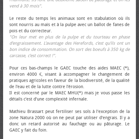
vend à 30 mois".
Le reste du temps les animaux sont en stabulation où ils
sont nourris au maïs et à la pulpe avec un ballot de fanes de
pois et du correcteur.
"On leur met en plus de la pulpe et du tourteau en phase
d’engraissement. L’avantage des Herefords, c’est qu’ils ont un
bon indice de consommation. On sort des bœufs à 350 kg de
carcasse, c’est correct !"
.
Pour ces bas-champs le GAEC touche des aides MAEC (*),
environ 4000 €, visant à accompagner le changement de
pratiques agricoles en faveur de la biodiversité, de la qualité
de l’eau et de la lutte contre l’érosion.
Il est concerné par le MAEC MHU(*) mais je vous passe les
détails c'est d'une complexité infernale.
Mathieu Brassart peut fertiliser ses sols à l'exception de la
zone Natura 2000 où on ne peut par utiliser d'engrais. Il y a
donc un retard autorisé au fauchage ou au pâturage. Le
GAEC y fait du foin.