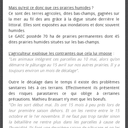
Mais qu'est ce donc que ces prairies humides
?
Ce sont des terres agricoles, dites bas-champs, gagnées sur
la mer au fil des ans grâce à la digue située derrière le
littoral. Elles sont exposées aux inondations et donc souvent
humides.
Le GAEC possède 70 ha de prairies permanentes dont 45
dites prairies humides situées sur les bas-champs.
L'agriculteur explique les contraintes que cela lui impose
:
"Les animaux intègrent ces parcelles au 10 mai, alors qu’on
démarre le pâturage au 15 avril sur nos autres prairies. Il y a
toujours environ un mois de décalage".
Outre le décalage dans le temps il existe des problèmes
sanitaires liés à ces terrains. Effectivement ils présentent
des risques parasitaires ce qui oblige à certaines
précautions. Mathieu Brassart n'y met que les bœufs.
"On les sort début mai. Ils ont 15 mois à peu près lors de
leur première saison dehors. Et on les rentre entre le 15
octobre et le 1er novembre. Il ne faut pas trop tarder sinon
la bétaillère ne rentre plus dans les parcelles à cause de
l’humidité. Ils font une deuxième saison de pâturage et on les