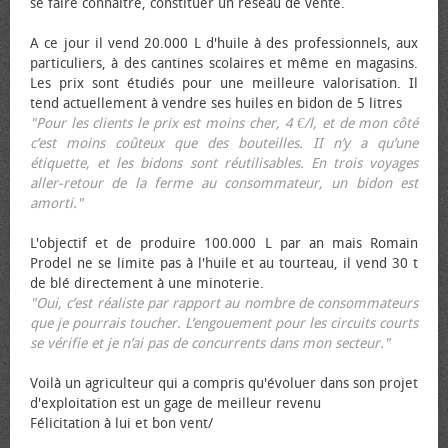
se faire connaître, constituer un réseau de vente.
A ce jour il vend 20.000 L d'huile à des professionnels, aux
particuliers, à des cantines scolaires et même en magasins.
Les prix sont étudiés pour une meilleure valorisation. Il
tend actuellement à vendre ses huiles en bidon de 5 litres
"Pour les clients le prix est moins cher, 4 €/l, et de mon côté
c’est moins coûteux que des bouteilles. II n’y a qu’une
étiquette, et les bidons sont réutilisables. En trois voyages
aller-retour de la ferme au consommateur, un bidon est
amorti."
L'objectif et de produire 100.000 L par an mais Romain
Prodel ne se limite pas à l'huile et au tourteau, il vend 30 t
de blé directement à une minoterie.
"Oui, c’est réaliste par rapport au nombre de consommateurs
que je pourrais toucher. L’engouement pour les circuits courts
se vérifie et je n’ai pas de concurrents dans mon secteur."
Voilà un agriculteur qui a compris qu'évoluer dans son projet
d'exploitation est un gage de meilleur revenu
Félicitation à lui et bon vent/