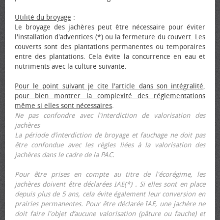
Utilité du broyage
:
Le broyage des jachères peut être nécessaire pour éviter
l'installation d'adventices (*) ou la fermeture du couvert. Les
couverts sont des plantations permanentes ou temporaires
entre des plantations. Cela évite la concurrence en eau et
nutriments avec la culture suivante.
Pour le point suivant je cite l'article dans son intégralité,
pour bien montrer la complexité des réglementations
même si elles sont nécessaires
.
Ne pas confondre avec l'interdiction de valorisation des
jachères
La période d’interdiction de broyage et fauchage ne doit pas
être confondue avec les règles liées à la valorisation des
jachères dans le cadre de la PAC.
Pour être prises en compte au titre de l'écorégime, les
jachères doivent être déclarées IAE(*) . Si elles sont en place
depuis plus de 5 ans, cela évite également leur conversion en
prairies permanentes. Pour être déclarée IAE, une jachère ne
doit faire l'objet d’aucune valorisation (pâture ou fauche) et