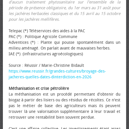
d'aucun traitement phytosanitaire sur l'ensemble de la
période de présence obligatoire, du 1er mars au 31 août pour
les jachères herbacées classiques et du 15 avril au 15 octobre
pour les jachères mellifères.
Telepac (*) Téléservices des aides à la PAC
PAC (*) : Politique Agricole Commune
Adventices (*) : Plante qui pousse spontanément dans un
milieu aménagé. On parlait avant de mauvaises herbes.
IAE (*) :(infrastructures agroécologiques)
Source : Réussir / Marie-Christine Bidault
https://www.reussir.fr/grandes-cultures/broyage-des-
jacheres-quelles-dates-dinterdiction-en-2026
Méthanisation et crise pétrolière
La méthanisation est un procédé permettant d'obtenir du
biogaz à partir des lisiers ou des résidus de récoltes. Ce n'est
pas le métier de base des agriculteurs mais ils peuvent
trouver là une valorisation supplémentaire à leur travail et
retrouver une rentabilité bien souvent perdue.
C'est une affaire collective. Les investissements étant assez