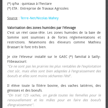
(*) q/ha : quintaux à l'hectare
(*) ETA : Entreprise de Travaux Agricoles
Source
:
Terre-Net/Nicolas Mahey
Valorisation des zones humides par l'élevage
C'est un réel casse-tête. Les zones humides de la baie de
Somme sont soumises à de fortes réglementations et
restrictions. Néanmoins des éleveurs comme Mathieu
Brassart le font très bien.
Je cite l'éleveur installé sur le GAEC (*) familial à Sailly-
Flibeaucourt:
"Ce ne sont pas les prairies les plus rentables de l’exploitation
c’est sûr, mais elles sont bien adaptées à l’engraissement des
bœufs et elles sont moins séchantes l’été".
Il élève toute la filière bovine, des vaches laitières, des
génisses et des bœufs.
"On trait 125 vaches, on garde toutes les femelles pour le
renouvellement et les mâles pour en faire des bœufs
d’engraissement".