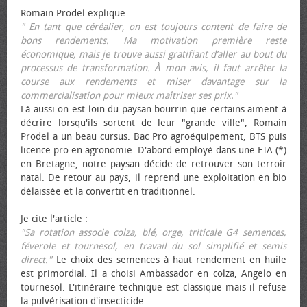
Romain Prodel explique :
" En tant que céréalier, on est toujours content de faire de
bons rendements. Ma motivation première reste
économique, mais je trouve aussi gratifiant d’aller au bout du
processus de transformation. À mon avis, il faut arrêter la
course aux rendements et miser davantage sur la
commercialisation pour mieux maîtriser ses prix."
Là aussi on est loin du paysan bourrin que certains aiment à
décrire lorsqu'ils sortent de leur "grande ville", Romain
Prodel a un beau cursus. Bac Pro agroéquipement, BTS puis
licence pro en agronomie. D'abord employé dans une ETA (*)
en Bretagne, notre paysan décide de retrouver son terroir
natal. De retour au pays, il reprend une exploitation en bio
délaissée et la convertit en traditionnel.
Je cite l'article
:
"Sa rotation associe colza, blé, orge, triticale G4 semences,
féverole et tournesol, en travail du sol simplifié et semis
direct."
Le choix des semences à haut rendement en huile
est primordial. Il a choisi Ambassador en colza, Angelo en
tournesol. L'itinéraire technique est classique mais il refuse
la pulvérisation d'insecticide.