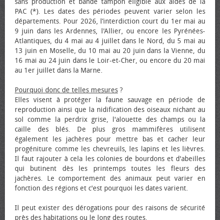
sans production et bande tampon éligible aux aides de la
PAC (*). Les dates des périodes peuvent varier selon les
départements. Pour 2026, l’interdiction court du 1er mai au
9 juin dans les Ardennes, l'Allier, ou encore les Pyrénées-
Atlantiques, du 4 mai au 4 juillet dans le Nord, du 5 mai au
13 juin en Moselle, du 10 mai au 20 juin dans la Vienne, du
16 mai au 24 juin dans le Loir-et-Cher, ou encore du 20 mai
au 1er juillet dans la Marne.
Pourquoi donc de telles mesures
?
Elles visent à protéger la faune sauvage en période de
reproduction ainsi que la nidification des oiseaux nichant au
sol comme la perdrix grise, l'alouette des champs ou la
caille des blés. De plus gros mammifères utilisent
également les jachères pour mettre bas et cacher leur
progéniture comme les chevreuils, les lapins et les lièvres.
Il faut rajouter à cela les colonies de bourdons et d'abeilles
qui butinent dès les printemps toutes les fleurs des
jachères. Le comportement des animaux peut varier en
fonction des régions et c'est pourquoi les dates varient.
Il peut exister des dérogations pour des raisons de sécurité
près des habitations ou le long des routes.