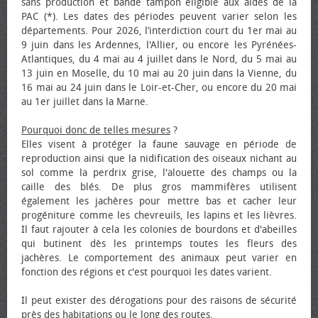
sans production et bande tampon éligible aux aides de la
PAC (*). Les dates des périodes peuvent varier selon les
départements. Pour 2026, l’interdiction court du 1er mai au
9 juin dans les Ardennes, l'Allier, ou encore les Pyrénées-
Atlantiques, du 4 mai au 4 juillet dans le Nord, du 5 mai au
13 juin en Moselle, du 10 mai au 20 juin dans la Vienne, du
16 mai au 24 juin dans le Loir-et-Cher, ou encore du 20 mai
au 1er juillet dans la Marne.
Pourquoi donc de telles mesures
?
Elles visent à protéger la faune sauvage en période de
reproduction ainsi que la nidification des oiseaux nichant au
sol comme la perdrix grise, l'alouette des champs ou la
caille des blés. De plus gros mammifères utilisent
également les jachères pour mettre bas et cacher leur
progéniture comme les chevreuils, les lapins et les lièvres.
Il faut rajouter à cela les colonies de bourdons et d'abeilles
qui butinent dès les printemps toutes les fleurs des
jachères. Le comportement des animaux peut varier en
fonction des régions et c'est pourquoi les dates varient.
Il peut exister des dérogations pour des raisons de sécurité
près des habitations ou le long des routes.