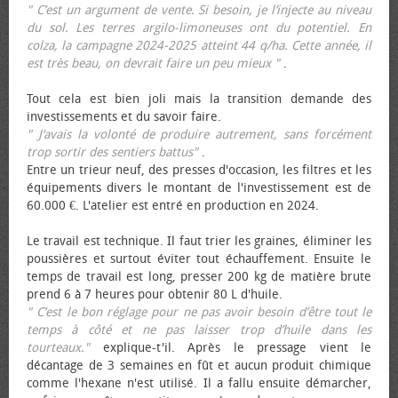
" C’est un argument de vente. Si besoin, je l’injecte au niveau
du sol. Les terres argilo-limoneuses ont du potentiel. En
colza, la campagne 2024-2025 atteint 44 q/ha. Cette année, il
est très beau, on devrait faire un peu mieux "
.
Tout cela est bien joli mais la transition demande des
investissements et du savoir faire.
" J’avais la volonté de produire autrement, sans forcément
trop sortir des sentiers battus"
.
Entre un trieur neuf, des presses d'occasion, les filtres et les
équipements divers le montant de l'investissement est de
60.000 €. L'atelier est entré en production en 2024.
Le travail est technique. Il faut trier les graines, éliminer les
poussières et surtout éviter tout échauffement. Ensuite le
temps de travail est long, presser 200 kg de matière brute
prend 6 à 7 heures pour obtenir 80 L d'huile.
" C’est le bon réglage pour ne pas avoir besoin d’être tout le
temps à côté et ne pas laisser trop d’huile dans les
tourteaux."
explique-t'il. Après le pressage vient le
décantage de 3 semaines en fût et aucun produit chimique
comme l'hexane n'est utilisé. Il a fallu ensuite démarcher,