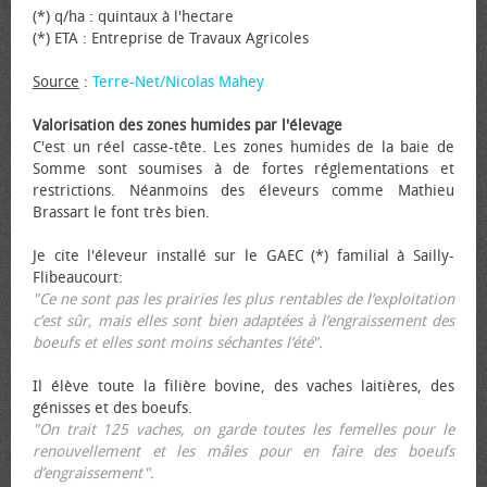
(*) q/ha : quintaux à l'hectare
(*) ETA : Entreprise de Travaux Agricoles
Source
:
Terre-Net/Nicolas Mahey
Valorisation des zones humides par l'élevage
C'est un réel casse-tête. Les zones humides de la baie de
Somme sont soumises à de fortes réglementations et
restrictions. Néanmoins des éleveurs comme Mathieu
Brassart le font très bien.
Je cite l'éleveur installé sur le GAEC (*) familial à Sailly-
Flibeaucourt:
"Ce ne sont pas les prairies les plus rentables de l’exploitation
c’est sûr, mais elles sont bien adaptées à l’engraissement des
bœufs et elles sont moins séchantes l’été".
Il élève toute la filière bovine, des vaches laitières, des
génisses et des bœufs.
"On trait 125 vaches, on garde toutes les femelles pour le
renouvellement et les mâles pour en faire des bœufs
d’engraissement".