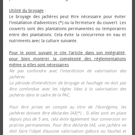
Utilité du broyage
:
Le broyage des jachères peut être nécessaire pour éviter
l'installation d'adventices (*) ou la fermeture du couvert. Les
couverts sont des plantations permanentes ou temporaires
entre des plantations. Cela évite la concurrence en eau et
nutriments avec la culture suivante.
Pour le point suivant je cite l'article dans son intégralité,
pour bien montrer la complexité des réglementations
même si elles sont nécessaires
.
Ne pas confondre avec l'interdiction de valorisation des
jachères
La période d’interdiction de broyage et fauchage ne doit pas
être confondue avec les règles liées à la valorisation des
jachères dans le cadre de la PAC.
Pour être prises en compte au titre de l'écorégime, les
jachères doivent être déclarées IAE(*) . Si elles sont en place
depuis plus de 5 ans, cela évite également leur conversion en
prairies permanentes. Pour être déclarée IAE, une jachère ne
doit faire l'objet d’aucune valorisation (pâture ou fauche) et