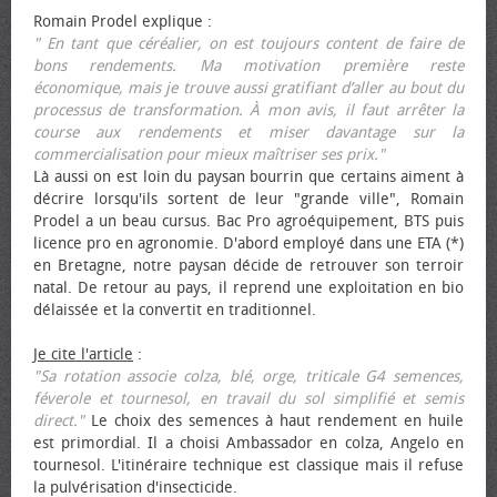
Romain Prodel explique :
" En tant que céréalier, on est toujours content de faire de
bons rendements. Ma motivation première reste
économique, mais je trouve aussi gratifiant d’aller au bout du
processus de transformation. À mon avis, il faut arrêter la
course aux rendements et miser davantage sur la
commercialisation pour mieux maîtriser ses prix."
Là aussi on est loin du paysan bourrin que certains aiment à
décrire lorsqu'ils sortent de leur "grande ville", Romain
Prodel a un beau cursus. Bac Pro agroéquipement, BTS puis
licence pro en agronomie. D'abord employé dans une ETA (*)
en Bretagne, notre paysan décide de retrouver son terroir
natal. De retour au pays, il reprend une exploitation en bio
délaissée et la convertit en traditionnel.
Je cite l'article
:
"Sa rotation associe colza, blé, orge, triticale G4 semences,
féverole et tournesol, en travail du sol simplifié et semis
direct."
Le choix des semences à haut rendement en huile
est primordial. Il a choisi Ambassador en colza, Angelo en
tournesol. L'itinéraire technique est classique mais il refuse
la pulvérisation d'insecticide.