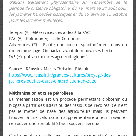
d'aucun traitement phytosanitaire sur l'ensemble de la
période de présence obligatoire, du 1er mars au 31 août pour
les jachères herbacées classiques et du 15 avril au 15 octobre
pour les jachères mellifères.
Telepac (*) Téléservices des aides à la PAC
PAC (*) : Politique Agricole Commune
Adventices (*) : Plante qui pousse spontanément dans un
milieu aménagé. On parlait avant de mauvaises herbes.
IAE (*) :(infrastructures agroécologiques)
Source : Réussir / Marie-Christine Bidault
https://www.reussir.fr/grandes-cultures/broyage-des-
jacheres-quelles-dates-dinterdiction-en-2026
Méthanisation et crise pétrolière
La méthanisation est un procédé permettant d'obtenir du
biogaz à partir des lisiers ou des résidus de récoltes. Ce n'est
pas le métier de base des agriculteurs mais ils peuvent
trouver là une valorisation supplémentaire à leur travail et
retrouver une rentabilité bien souvent perdue.
C'est une affaire collective. Les investissements étant assez