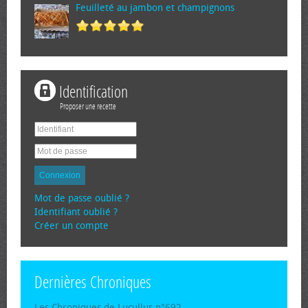
Feuilleté au jambon et champignons
Identification
Proposer une recette
Connexion
Mot de passe oublié ?
Identifiant oublié ?
Créer un compte
Dernières Chroniques
Les Chroniques de Lucullus n°692