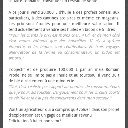
se faire connaître, constituer un réseau de vente.
A ce jour il vend 20.000 L d'huile à des professionnels, aux
particuliers, à des cantines scolaires et même en magasins.
Les prix sont étudiés pour une meilleure valorisation. Il
tend actuellement à vendre ses huiles en bidon de 5 litres
"Pour les clients le prix est moins cher, 4 €/l, et de mon côté
c’est moins coûteux que des bouteilles. II n’y a qu’une
étiquette, et les bidons sont réutilisables. En trois voyages
aller-retour de la ferme au consommateur, un bidon est
amorti."
L'objectif et de produire 100.000 L par an mais Romain
Prodel ne se limite pas à l'huile et au tourteau, il vend 30 t
de blé directement à une minoterie.
"Oui, c’est réaliste par rapport au nombre de consommateurs
que je pourrais toucher. L’engouement pour les circuits courts
se vérifie et je n’ai pas de concurrents dans mon secteur."
Voilà un agriculteur qui a compris qu'évoluer dans son projet
d'exploitation est un gage de meilleur revenu
Félicitation à lui et bon vent/