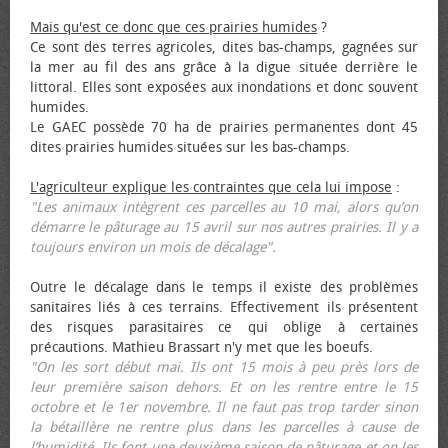
Mais qu'est ce donc que ces prairies humides
?
Ce sont des terres agricoles, dites bas-champs, gagnées sur
la mer au fil des ans grâce à la digue située derrière le
littoral. Elles sont exposées aux inondations et donc souvent
humides.
Le GAEC possède 70 ha de prairies permanentes dont 45
dites prairies humides situées sur les bas-champs.
L'agriculteur explique les contraintes que cela lui impose
:
"Les animaux intègrent ces parcelles au 10 mai, alors qu’on
démarre le pâturage au 15 avril sur nos autres prairies. Il y a
toujours environ un mois de décalage".
Outre le décalage dans le temps il existe des problèmes
sanitaires liés à ces terrains. Effectivement ils présentent
des risques parasitaires ce qui oblige à certaines
précautions. Mathieu Brassart n'y met que les bœufs.
"On les sort début mai. Ils ont 15 mois à peu près lors de
leur première saison dehors. Et on les rentre entre le 15
octobre et le 1er novembre. Il ne faut pas trop tarder sinon
la bétaillère ne rentre plus dans les parcelles à cause de
l’humidité. Ils font une deuxième saison de pâturage et on les