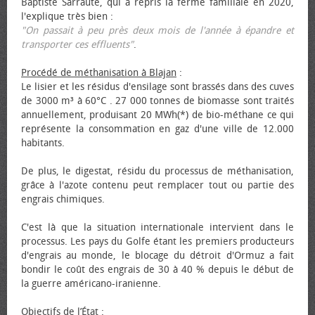
Baptiste Sarraute, qui a repris la ferme familiale en 2020,
l'explique très bien :
"On passait à peu près deux mois de l'année à épandre et
transporter ces effluents"
.
Procédé de méthanisation à Blajan
:
Le lisier et les résidus d'ensilage sont brassés dans des cuves
de 3000 m³ à 60°C . 27 000 tonnes de biomasse sont traités
annuellement, produisant 20 MWh(*) de bio-méthane ce qui
représente la consommation en gaz d'une ville de 12.000
habitants.
De plus, le digestat, résidu du processus de méthanisation,
grâce à l'azote contenu peut remplacer tout ou partie des
engrais chimiques.
C'est là que la situation internationale intervient dans le
processus. Les pays du Golfe étant les premiers producteurs
d'engrais au monde, le blocage du détroit d'Ormuz a fait
bondir le coût des engrais de 30 à 40 % depuis le début de
la guerre américano-iranienne.
Objectifs de l’État
: