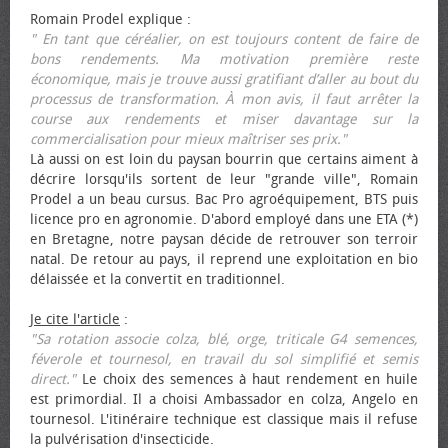
Romain Prodel explique :
" En tant que céréalier, on est toujours content de faire de
bons rendements. Ma motivation première reste
économique, mais je trouve aussi gratifiant d’aller au bout du
processus de transformation. À mon avis, il faut arrêter la
course aux rendements et miser davantage sur la
commercialisation pour mieux maîtriser ses prix."
Là aussi on est loin du paysan bourrin que certains aiment à
décrire lorsqu'ils sortent de leur "grande ville", Romain
Prodel a un beau cursus. Bac Pro agroéquipement, BTS puis
licence pro en agronomie. D'abord employé dans une ETA (*)
en Bretagne, notre paysan décide de retrouver son terroir
natal. De retour au pays, il reprend une exploitation en bio
délaissée et la convertit en traditionnel.
Je cite l'article
:
"Sa rotation associe colza, blé, orge, triticale G4 semences,
féverole et tournesol, en travail du sol simplifié et semis
direct."
Le choix des semences à haut rendement en huile
est primordial. Il a choisi Ambassador en colza, Angelo en
tournesol. L'itinéraire technique est classique mais il refuse
la pulvérisation d'insecticide.