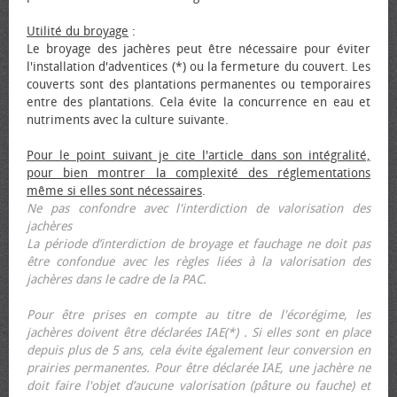
Utilité du broyage
:
Le broyage des jachères peut être nécessaire pour éviter
l'installation d'adventices (*) ou la fermeture du couvert. Les
couverts sont des plantations permanentes ou temporaires
entre des plantations. Cela évite la concurrence en eau et
nutriments avec la culture suivante.
Pour le point suivant je cite l'article dans son intégralité,
pour bien montrer la complexité des réglementations
même si elles sont nécessaires
.
Ne pas confondre avec l'interdiction de valorisation des
jachères
La période d’interdiction de broyage et fauchage ne doit pas
être confondue avec les règles liées à la valorisation des
jachères dans le cadre de la PAC.
Pour être prises en compte au titre de l'écorégime, les
jachères doivent être déclarées IAE(*) . Si elles sont en place
depuis plus de 5 ans, cela évite également leur conversion en
prairies permanentes. Pour être déclarée IAE, une jachère ne
doit faire l'objet d’aucune valorisation (pâture ou fauche) et