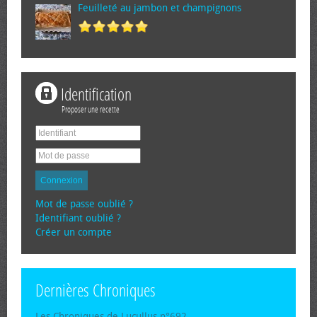
Feuilleté au jambon et champignons
Identification
Proposer une recette
Connexion
Mot de passe oublié ?
Identifiant oublié ?
Créer un compte
Dernières Chroniques
Les Chroniques de Lucullus n°692