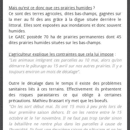
Mais qu'est ce donc que ces prairies humides
?
Ce sont des terres agricoles, dites bas-champs, gagnées sur
la mer au fil des ans grâce à la digue située derrière le
littoral. Elles sont exposées aux inondations et donc souvent
humides.
Le GAEC possède 70 ha de prairies permanentes dont 45
dites prairies humides situées sur les bas-champs.
L'agriculteur explique les contraintes que cela lui impose
:
"Les animaux intègrent ces parcelles au 10 mai, alors qu’on
démarre le pâturage au 15 avril sur nos autres prairies. Il y a
toujours environ un mois de décalage".
Outre le décalage dans le temps il existe des problèmes
sanitaires liés à ces terrains. Effectivement ils présentent
des risques parasitaires ce qui oblige à certaines
précautions. Mathieu Brassart n'y met que les bœufs.
"On les sort début mai. Ils ont 15 mois à peu près lors de
leur première saison dehors. Et on les rentre entre le 15
octobre et le 1er novembre. Il ne faut pas trop tarder sinon
la bétaillère ne rentre plus dans les parcelles à cause de
l’humidité. Ils font une deuxième saison de pâturage et on les