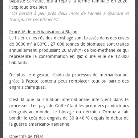
Baptiste Sarraute, qui a repris la ferme familiale en 2020,
l'explique très bien :
"On passait à peu près deux mois de l'année à épandre et
transporter ces effluents"
.
Procédé de méthanisation à Blajan
:
Le lisier et les résidus d'ensilage sont brassés dans des cuves
de 3000 m³ à 60°C . 27 000 tonnes de biomasse sont traités
annuellement, produisant 20 MWh(*) de bio-méthane ce qui
représente la consommation en gaz d'une ville de 12.000
habitants.
De plus, le digestat, résidu du processus de méthanisation,
grâce à l'azote contenu peut remplacer tout ou partie des
engrais chimiques.
C'est là que la situation internationale intervient dans le
processus. Les pays du Golfe étant les premiers producteurs
d'engrais au monde, le blocage du détroit d'Ormuz a fait
bondir le coût des engrais de 30 à 40 % depuis le début de
la guerre américano-iranienne.
Objectifs de l’État
: