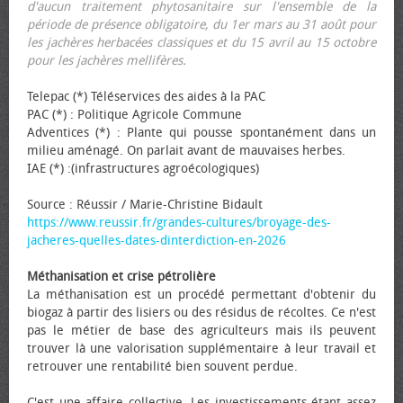
d'aucun traitement phytosanitaire sur l'ensemble de la
période de présence obligatoire, du 1er mars au 31 août pour
les jachères herbacées classiques et du 15 avril au 15 octobre
pour les jachères mellifères.
Telepac (*) Téléservices des aides à la PAC
PAC (*) : Politique Agricole Commune
Adventices (*) : Plante qui pousse spontanément dans un
milieu aménagé. On parlait avant de mauvaises herbes.
IAE (*) :(infrastructures agroécologiques)
Source : Réussir / Marie-Christine Bidault
https://www.reussir.fr/grandes-cultures/broyage-des-
jacheres-quelles-dates-dinterdiction-en-2026
Méthanisation et crise pétrolière
La méthanisation est un procédé permettant d'obtenir du
biogaz à partir des lisiers ou des résidus de récoltes. Ce n'est
pas le métier de base des agriculteurs mais ils peuvent
trouver là une valorisation supplémentaire à leur travail et
retrouver une rentabilité bien souvent perdue.
C'est une affaire collective. Les investissements étant assez