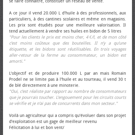
se faire connaître, constituer un réseau de vente.
A ce jour il vend 20.000 L d'huile à des professionnels, aux
particuliers, à des cantines scolaires et même en magasins.
Les prix sont étudiés pour une meilleure valorisation. Il
tend actuellement à vendre ses huiles en bidon de 5 litres
"Pour les clients le prix est moins cher, 4 €/l, et de mon côté
c’est moins coûteux que des bouteilles. II n’y a qu’une
étiquette, et les bidons sont réutilisables. En trois voyages
aller-retour de la ferme au consommateur, un bidon est
amorti."
L'objectif et de produire 100.000 L par an mais Romain
Prodel ne se limite pas à l'huile et au tourteau, il vend 30 t
de blé directement à une minoterie.
"Oui, c’est réaliste par rapport au nombre de consommateurs
que je pourrais toucher. L’engouement pour les circuits courts
se vérifie et je n’ai pas de concurrents dans mon secteur."
Voilà un agriculteur qui a compris qu'évoluer dans son projet
d'exploitation est un gage de meilleur revenu
Félicitation à lui et bon vent/