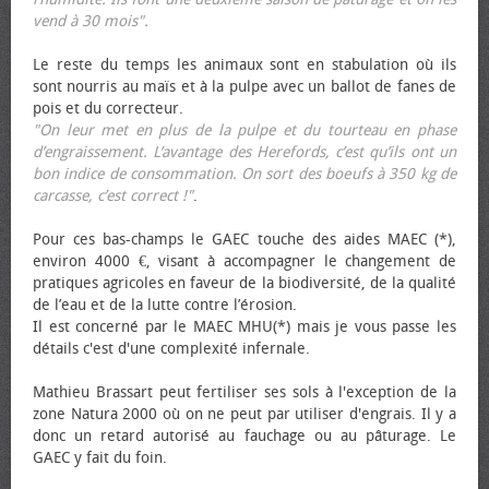
vend à 30 mois".
Le reste du temps les animaux sont en stabulation où ils
sont nourris au maïs et à la pulpe avec un ballot de fanes de
pois et du correcteur.
"On leur met en plus de la pulpe et du tourteau en phase
d’engraissement. L’avantage des Herefords, c’est qu’ils ont un
bon indice de consommation. On sort des bœufs à 350 kg de
carcasse, c’est correct !"
.
Pour ces bas-champs le GAEC touche des aides MAEC (*),
environ 4000 €, visant à accompagner le changement de
pratiques agricoles en faveur de la biodiversité, de la qualité
de l’eau et de la lutte contre l’érosion.
Il est concerné par le MAEC MHU(*) mais je vous passe les
détails c'est d'une complexité infernale.
Mathieu Brassart peut fertiliser ses sols à l'exception de la
zone Natura 2000 où on ne peut par utiliser d'engrais. Il y a
donc un retard autorisé au fauchage ou au pâturage. Le
GAEC y fait du foin.