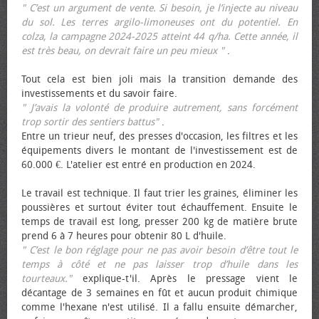
" C’est un argument de vente. Si besoin, je l’injecte au niveau
du sol. Les terres argilo-limoneuses ont du potentiel. En
colza, la campagne 2024-2025 atteint 44 q/ha. Cette année, il
est très beau, on devrait faire un peu mieux "
.
Tout cela est bien joli mais la transition demande des
investissements et du savoir faire.
" J’avais la volonté de produire autrement, sans forcément
trop sortir des sentiers battus"
.
Entre un trieur neuf, des presses d'occasion, les filtres et les
équipements divers le montant de l'investissement est de
60.000 €. L'atelier est entré en production en 2024.
Le travail est technique. Il faut trier les graines, éliminer les
poussières et surtout éviter tout échauffement. Ensuite le
temps de travail est long, presser 200 kg de matière brute
prend 6 à 7 heures pour obtenir 80 L d'huile.
" C’est le bon réglage pour ne pas avoir besoin d’être tout le
temps à côté et ne pas laisser trop d’huile dans les
tourteaux."
explique-t'il. Après le pressage vient le
décantage de 3 semaines en fût et aucun produit chimique
comme l'hexane n'est utilisé. Il a fallu ensuite démarcher,