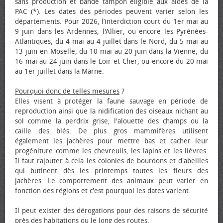
sans production et bande tampon éligible aux aides de la
PAC (*). Les dates des périodes peuvent varier selon les
départements. Pour 2026, l’interdiction court du 1er mai au
9 juin dans les Ardennes, l'Allier, ou encore les Pyrénées-
Atlantiques, du 4 mai au 4 juillet dans le Nord, du 5 mai au
13 juin en Moselle, du 10 mai au 20 juin dans la Vienne, du
16 mai au 24 juin dans le Loir-et-Cher, ou encore du 20 mai
au 1er juillet dans la Marne.
Pourquoi donc de telles mesures
?
Elles visent à protéger la faune sauvage en période de
reproduction ainsi que la nidification des oiseaux nichant au
sol comme la perdrix grise, l'alouette des champs ou la
caille des blés. De plus gros mammifères utilisent
également les jachères pour mettre bas et cacher leur
progéniture comme les chevreuils, les lapins et les lièvres.
Il faut rajouter à cela les colonies de bourdons et d'abeilles
qui butinent dès les printemps toutes les fleurs des
jachères. Le comportement des animaux peut varier en
fonction des régions et c'est pourquoi les dates varient.
Il peut exister des dérogations pour des raisons de sécurité
près des habitations ou le long des routes.