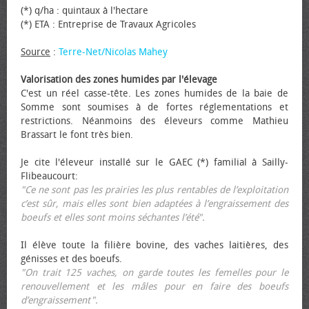
(*) q/ha : quintaux à l'hectare
(*) ETA : Entreprise de Travaux Agricoles
Source
:
Terre-Net/Nicolas Mahey
Valorisation des zones humides par l'élevage
C'est un réel casse-tête. Les zones humides de la baie de
Somme sont soumises à de fortes réglementations et
restrictions. Néanmoins des éleveurs comme Mathieu
Brassart le font très bien.
Je cite l'éleveur installé sur le GAEC (*) familial à Sailly-
Flibeaucourt:
"Ce ne sont pas les prairies les plus rentables de l’exploitation
c’est sûr, mais elles sont bien adaptées à l’engraissement des
bœufs et elles sont moins séchantes l’été".
Il élève toute la filière bovine, des vaches laitières, des
génisses et des bœufs.
"On trait 125 vaches, on garde toutes les femelles pour le
renouvellement et les mâles pour en faire des bœufs
d’engraissement".