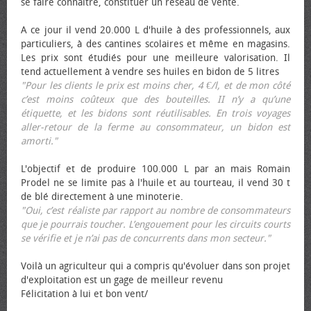
se faire connaître, constituer un réseau de vente.
A ce jour il vend 20.000 L d'huile à des professionnels, aux
particuliers, à des cantines scolaires et même en magasins.
Les prix sont étudiés pour une meilleure valorisation. Il
tend actuellement à vendre ses huiles en bidon de 5 litres
"Pour les clients le prix est moins cher, 4 €/l, et de mon côté
c’est moins coûteux que des bouteilles. II n’y a qu’une
étiquette, et les bidons sont réutilisables. En trois voyages
aller-retour de la ferme au consommateur, un bidon est
amorti."
L'objectif et de produire 100.000 L par an mais Romain
Prodel ne se limite pas à l'huile et au tourteau, il vend 30 t
de blé directement à une minoterie.
"Oui, c’est réaliste par rapport au nombre de consommateurs
que je pourrais toucher. L’engouement pour les circuits courts
se vérifie et je n’ai pas de concurrents dans mon secteur."
Voilà un agriculteur qui a compris qu'évoluer dans son projet
d'exploitation est un gage de meilleur revenu
Félicitation à lui et bon vent/