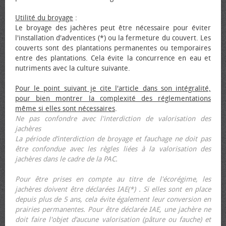
Utilité du broyage
:
Le broyage des jachères peut être nécessaire pour éviter
l'installation d'adventices (*) ou la fermeture du couvert. Les
couverts sont des plantations permanentes ou temporaires
entre des plantations. Cela évite la concurrence en eau et
nutriments avec la culture suivante.
Pour le point suivant je cite l'article dans son intégralité,
pour bien montrer la complexité des réglementations
même si elles sont nécessaires
.
Ne pas confondre avec l'interdiction de valorisation des
jachères
La période d’interdiction de broyage et fauchage ne doit pas
être confondue avec les règles liées à la valorisation des
jachères dans le cadre de la PAC.
Pour être prises en compte au titre de l'écorégime, les
jachères doivent être déclarées IAE(*) . Si elles sont en place
depuis plus de 5 ans, cela évite également leur conversion en
prairies permanentes. Pour être déclarée IAE, une jachère ne
doit faire l'objet d’aucune valorisation (pâture ou fauche) et