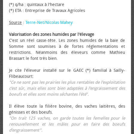
(*) q/ha : quintaux à l'hectare
(*) ETA : Entreprise de Travaux Agricoles
Source
:
Terre-Net/Nicolas Mahey
Valorisation des zones humides par l'élevage
C'est un réel casse-tête. Les zones humides de la baie de
Somme sont soumises à de fortes réglementations et
restrictions. Néanmoins des éleveurs comme Mathieu
Brassart le font très bien.
Je cite l'éleveur installé sur le GAEC (*) familial à Sailly-
Flibeaucourt:
"Ce ne sont pas les prairies les plus rentables de l’exploitation
c’est sûr, mais elles sont bien adaptées à l’engraissement des
bœufs et elles sont moins séchantes l’été".
Il élève toute la filière bovine, des vaches laitières, des
génisses et des bœufs.
"On trait 125 vaches, on garde toutes les femelles pour le
renouvellement et les mâles pour en faire des bœufs
d’engraissement".