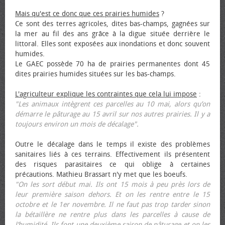
Mais qu'est ce donc que ces prairies humides
?
Ce sont des terres agricoles, dites bas-champs, gagnées sur
la mer au fil des ans grâce à la digue située derrière le
littoral. Elles sont exposées aux inondations et donc souvent
humides.
Le GAEC possède 70 ha de prairies permanentes dont 45
dites prairies humides situées sur les bas-champs.
L'agriculteur explique les contraintes que cela lui impose
:
"Les animaux intègrent ces parcelles au 10 mai, alors qu’on
démarre le pâturage au 15 avril sur nos autres prairies. Il y a
toujours environ un mois de décalage".
Outre le décalage dans le temps il existe des problèmes
sanitaires liés à ces terrains. Effectivement ils présentent
des risques parasitaires ce qui oblige à certaines
précautions. Mathieu Brassart n'y met que les bœufs.
"On les sort début mai. Ils ont 15 mois à peu près lors de
leur première saison dehors. Et on les rentre entre le 15
octobre et le 1er novembre. Il ne faut pas trop tarder sinon
la bétaillère ne rentre plus dans les parcelles à cause de
l’humidité. Ils font une deuxième saison de pâturage et on les