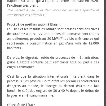
Baptiste Sarraute, qui a repris la ferme familiale en 2020,
l'explique très bien :
"On passait à peu près deux mois de l'année à épandre et
transporter ces effluents"
.
Procédé de méthanisation à Blajan
:
Le lisier et les résidus d'ensilage sont brassés dans des cuves
de 3000 m³ à 60°C . 27 000 tonnes de biomasse sont traités
annuellement, produisant 20 MWh(*) de bio-méthane ce qui
représente la consommation en gaz d'une ville de 12.000
habitants.
De plus, le digestat, résidu du processus de méthanisation,
grâce à l'azote contenu peut remplacer tout ou partie des
engrais chimiques.
C'est là que la situation internationale intervient dans le
processus. Les pays du Golfe étant les premiers producteurs
d'engrais au monde, le blocage du détroit d'Ormuz a fait
bondir le coût des engrais de 30 à 40 % depuis le début de
la guerre américano-iranienne.
Objectifs de l’État
: