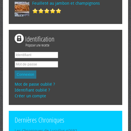
Feuilleté au jambon et champignons
Identification
Proposer une recette
Connexion
Mot de passe oublié ?
Identifiant oublié ?
Créer un compte
Dernières Chroniques
Les Chroniques de Lucullus n°692