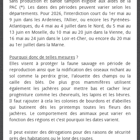
sans production et bande tampon éligible aux aides de la
PAC (*). Les dates des périodes peuvent varier selon les
départements. Pour 2026, l’interdiction court du 1er mai au
9 juin dans les Ardennes, l'Allier, ou encore les Pyrénées-
Atlantiques, du 4 mai au 4 juillet dans le Nord, du 5 mai au
13 juin en Moselle, du 10 mai au 20 juin dans la Vienne, du
16 mai au 24 juin dans le Loir-et-Cher, ou encore du 20 mai
au 1er juillet dans la Marne.
Pourquoi donc de telles mesures
?
Elles visent à protéger la faune sauvage en période de
reproduction ainsi que la nidification des oiseaux nichant au
sol comme la perdrix grise, l'alouette des champs ou la
caille des blés. De plus gros mammifères utilisent
également les jachères pour mettre bas et cacher leur
progéniture comme les chevreuils, les lapins et les lièvres.
Il faut rajouter à cela les colonies de bourdons et d'abeilles
qui butinent dès les printemps toutes les fleurs des
jachères. Le comportement des animaux peut varier en
fonction des régions et c'est pourquoi les dates varient.
Il peut exister des dérogations pour des raisons de sécurité
près des habitations ou le long des routes.