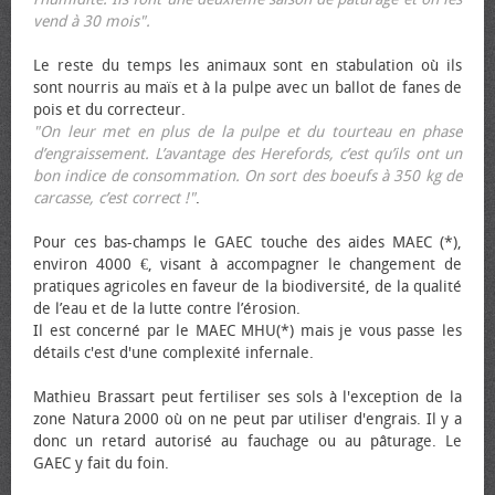
vend à 30 mois".
Le reste du temps les animaux sont en stabulation où ils
sont nourris au maïs et à la pulpe avec un ballot de fanes de
pois et du correcteur.
"On leur met en plus de la pulpe et du tourteau en phase
d’engraissement. L’avantage des Herefords, c’est qu’ils ont un
bon indice de consommation. On sort des bœufs à 350 kg de
carcasse, c’est correct !"
.
Pour ces bas-champs le GAEC touche des aides MAEC (*),
environ 4000 €, visant à accompagner le changement de
pratiques agricoles en faveur de la biodiversité, de la qualité
de l’eau et de la lutte contre l’érosion.
Il est concerné par le MAEC MHU(*) mais je vous passe les
détails c'est d'une complexité infernale.
Mathieu Brassart peut fertiliser ses sols à l'exception de la
zone Natura 2000 où on ne peut par utiliser d'engrais. Il y a
donc un retard autorisé au fauchage ou au pâturage. Le
GAEC y fait du foin.