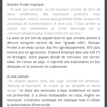
Romain Prodel explique :
" En tant que céréalier, on est toujours content de faire de
bons rendements. Ma motivation première reste
économique, mais je trouve aussi gratifiant d’aller au bout du
processus de transformation. À mon avis, il faut arrêter la
course aux rendements et miser davantage sur la
commercialisation pour mieux maîtriser ses prix."
Là aussi on est loin du paysan bourrin que certains aiment à
décrire lorsqu'ils sortent de leur "grande ville", Romain
Prodel a un beau cursus. Bac Pro agroéquipement, BTS puis
licence pro en agronomie. D'abord employé dans une ETA (*)
en Bretagne, notre paysan décide de retrouver son terroir
natal. De retour au pays, il reprend une exploitation en bio
délaissée et la convertit en traditionnel.
Je cite l'article
:
"Sa rotation associe colza, blé, orge, triticale G4 semences,
féverole et tournesol, en travail du sol simplifié et semis
direct."
Le choix des semences à haut rendement en huile
est primordial. Il a choisi Ambassador en colza, Angelo en
tournesol. L'itinéraire technique est classique mais il refuse
la pulvérisation d'insecticide.