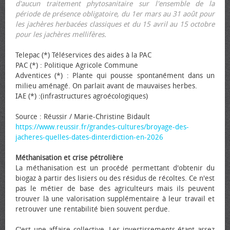
d'aucun traitement phytosanitaire sur l'ensemble de la
période de présence obligatoire, du 1er mars au 31 août pour
les jachères herbacées classiques et du 15 avril au 15 octobre
pour les jachères mellifères.
Telepac (*) Téléservices des aides à la PAC
PAC (*) : Politique Agricole Commune
Adventices (*) : Plante qui pousse spontanément dans un
milieu aménagé. On parlait avant de mauvaises herbes.
IAE (*) :(infrastructures agroécologiques)
Source : Réussir / Marie-Christine Bidault
https://www.reussir.fr/grandes-cultures/broyage-des-
jacheres-quelles-dates-dinterdiction-en-2026
Méthanisation et crise pétrolière
La méthanisation est un procédé permettant d'obtenir du
biogaz à partir des lisiers ou des résidus de récoltes. Ce n'est
pas le métier de base des agriculteurs mais ils peuvent
trouver là une valorisation supplémentaire à leur travail et
retrouver une rentabilité bien souvent perdue.
C'est une affaire collective. Les investissements étant assez