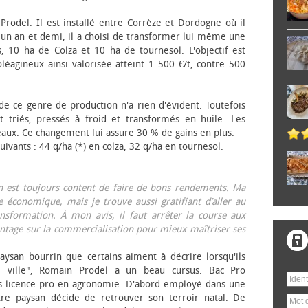
 Prodel. Il est installé entre Corrèze et Dordogne où il
, un an et demi, il a choisi de transformer lui même une
, 10 ha de Colza et 10 ha de tournesol. L'objectif est
éagineux ainsi valorisée atteint 1 500 €/t, contre 500
 de ce genre de production n'a rien d'évident. Toutefois
 triés, pressés à froid et transformés en huile. Les
eaux. Ce changement lui assure 30 % de gains en plus.
ivants : 44 q/ha (*) en colza, 32 q/ha en tournesol.
on est toujours content de faire de bons rendements. Ma
 économique, mais je trouve aussi gratifiant d’aller au
nsformation. À mon avis, il faut arrêter la course aux
tage sur la commercialisation pour mieux maîtriser ses
aysan bourrin que certains aiment à décrire lorsqu'ils
e ville", Romain Prodel a un beau cursus. Bac Pro
s licence pro en agronomie. D'abord employé dans une
tre paysan décide de retrouver son terroir natal. De