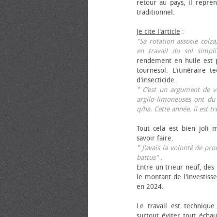
retour au pays, il repren
traditionnel.
Je cite l'article
:
"Sa rotation associe colza
en travail du sol simpli
rendement en huile est p
tournesol. L'itinéraire t
d'insecticide.
" C’est un argument de ven
argilo-limoneuses ont du
q/ha. Cette année, il est t
Tout cela est bien joli 
savoir faire.
" J’avais la volonté de pr
battus"
.
Entre un trieur neuf, des 
le montant de l'investiss
en 2024.
Le travail est technique.
surtout éviter tout échau