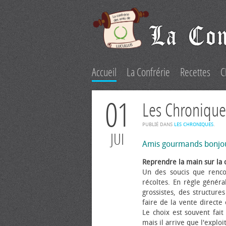
Accueil
La Confrérie
Recettes
C
01
Les Chronique
PUBLIÉ DANS
LES CHRONIQUES
.
JUI
Amis gourmands bonjo
Reprendre la main sur la 
Un des soucis que renco
récoltes. En règle généra
grossistes, des structure
faire de la vente directe
Le choix est souvent fait 
mais il arrive que l'explo