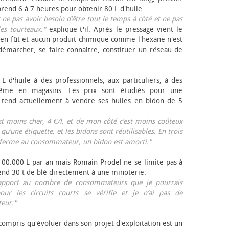
rend 6 à 7 heures pour obtenir 80 L d'huile.
r ne pas avoir besoin d’être tout le temps à côté et ne pas
les tourteaux."
explique-t'il. Après le pressage vient le
en fût et aucun produit chimique comme l'hexane n'est
e démarcher, se faire connaître, constituer un réseau de
L d'huile à des professionnels, aux particuliers, à des
même en magasins. Les prix sont étudiés pour une
Il tend actuellement à vendre ses huiles en bidon de 5
est moins cher, 4 €/l, et de mon côté c’est moins coûteux
 qu’une étiquette, et les bidons sont réutilisables. En trois
a ferme au consommateur, un bidon est amorti."
 100.000 L par an mais Romain Prodel ne se limite pas à
 vend 30 t de blé directement à une minoterie.
r rapport au nombre de consommateurs que je pourrais
our les circuits courts se vérifie et je n’ai pas de
eur."
 compris qu'évoluer dans son projet d'exploitation est un