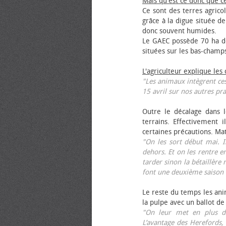
Mais qu'est ce donc que c
Ce sont des terres agrico
grâce à la digue située de
donc souvent humides.
Le GAEC possède 70 ha de
situées sur les bas-champ
L'agriculteur explique les
"Les animaux intègrent ces
15 avril sur nos autres pra
Outre le décalage dans l
terrains. Effectivement i
certaines précautions. Ma
"On les sort début mai. I
dehors. Et on les rentre e
tarder sinon la bétaillère 
font une deuxième saison 
Le reste du temps les anim
la pulpe avec un ballot de
"On leur met en plus de
L’avantage des Herefords,