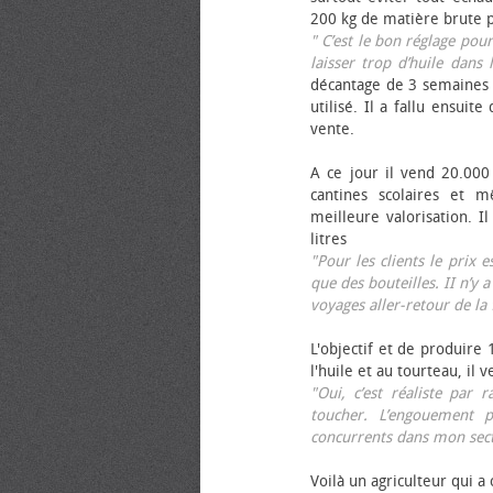
200 kg de matière brute p
" C’est le bon réglage pou
laisser trop d’huile dans 
décantage de 3 semaines 
utilisé. Il a fallu ensuit
vente.
A ce jour il vend 20.000 
cantines scolaires et 
meilleure valorisation. 
litres
"Pour les clients le prix 
que des bouteilles. II n’y a
voyages aller-retour de l
L'objectif et de produire
l'huile et au tourteau, il
"Oui, c’est réaliste pa
toucher. L’engouement p
concurrents dans mon sect
Voilà un agriculteur qui a