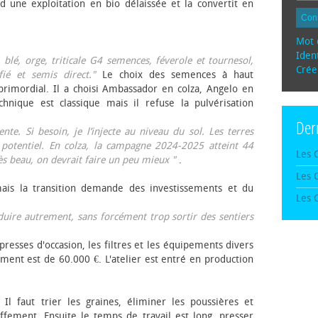
d une exploitation en bio délaissée et la convertit en
Con
Mot 
Ident
, blé, orge, triticale G4 semences, féverole et tournesol,
Crée
fié et semis direct."
Le choix des semences à haut
rimordial. Il a choisi Ambassador en colza, Angelo en
echnique est classique mais il refuse la pulvérisation
Der
te. Si besoin, je l’injecte au niveau du sol. Les terres
 potentiel. En colza, la campagne 2024-2025 atteint 44
Les 
rès beau, on devrait faire un peu mieux "
.
Les 
mais la transition demande des investissements et du
Les 
oduire autrement, sans forcément trop sortir des sentiers
presses d'occasion, les filtres et les équipements divers
ement est de 60.000 €. L'atelier est entré en production
 Il faut trier les graines, éliminer les poussières et
ffement. Ensuite le temps de travail est long, presser