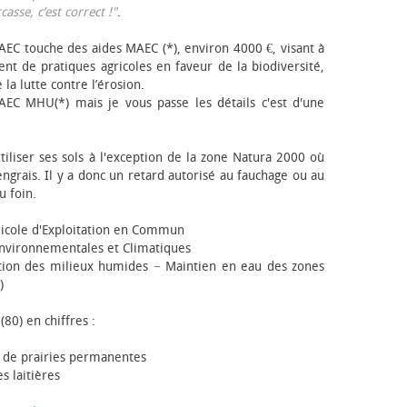
sse, c’est correct !"
.
EC touche des aides MAEC (*), environ 4000 €, visant à
t de pratiques agricoles en faveur de la biodiversité,
 la lutte contre l’érosion.
AEC MHU(*) mais je vous passe les détails c'est d'une
tiliser ses sols à l'exception de la zone Natura 2000 où
engrais. Il y a donc un retard autorisé au fauchage ou au
u foin.
icole d'Exploitation en Commun
nvironnementales et Climatiques
ion des milieux humides − Maintien en eau des zones
)
(80) en chiffres :
 de prairies permanentes
s laitières