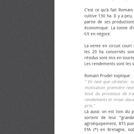
C'est ce qu'à fait Romain
cultive 130 ha. Il y a peu
partie de ses productions
économique. La tonne d’ol
€/t en négoce.
La vente en circuit court
les 20 ha concernés sont
résidus sont mis en tourt
Les rendements sont les su
Romain Prodel explique :
" En tant que céréalier, 
motivation première reste
bout du processus de tra
rendements et miser davan
prix."
Là aussi on est loin du p
sortent de leur "grand
agroéquipement, BTS pui
ETA (*) en Bretagne, no