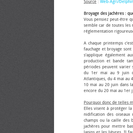
Source
:
Web-Agri/Delphi
Broyage des jachères : que
Vous pensiez peut-être qu
semble car de toutes les m
réglementation rigoureus
A chaque printemps c'est
fauchage et broyage sont i
s'applique également au
production et bande tam
périodes peuvent varier s
du 1er mai au 9 juin da
Atlantiques, du 4 mai au 4
10 mai au 20 juin dans la
encore du 20 mai au 1er j
Pourquoi donc de telles 
Elles visent à protéger l
nidification des oiseaux
champs ou la caille des 
jachères pour mettre bas
lapins et les lièvres. Il 