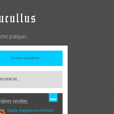
iches pratiques
Termes culinaires
nières recettes
Épaule d’agneau en effiloché