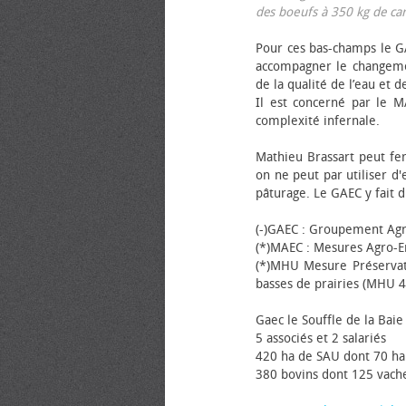
des bœufs à 350 kg de carca
Pour ces bas-champs le GA
accompagner le changemen
de la qualité de l’eau et de
Il est concerné par le M
complexité infernale.
Mathieu Brassart peut fer
on ne peut par utiliser d'
pâturage. Le GAEC y fait d
(-)GAEC : Groupement Agr
(*)MAEC : Mesures Agro-E
(*)MHU Mesure Préservat
basses de prairies (MHU 4
Gaec le Souffle de la Baie 
5 associés et 2 salariés
420 ha de SAU dont 70 ha
380 bovins dont 125 vache