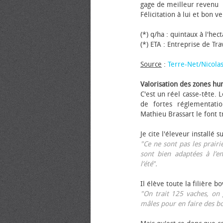
gage de meilleur revenu
Félicitation à lui et bon ve
(*) q/ha : quintaux à l'hec
(*) ETA : Entreprise de Tr
Source
:
Terre-Net/Nicola
Valorisation des zones hu
C'est un réel casse-tête.
de fortes réglementati
Mathieu Brassart le font t
Je cite l'éleveur installé s
"Ce ne sont pas les prairie
sont bien adaptées à l’e
l’été".
Il élève toute la filière b
"On trait 125 vaches, on 
mâles pour en faire des b