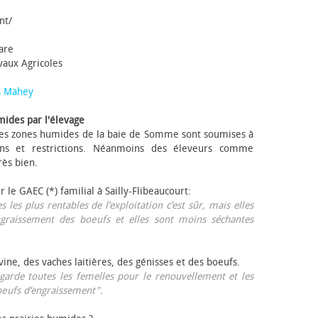
nt/
tare
avaux Agricoles
s Mahey
mides par l'élevage
 Les zones humides de la baie de Somme sont soumises à
ons et restrictions. Néanmoins des éleveurs comme
rès bien.
ur le GAEC (*) familial à Sailly-Flibeaucourt:
s les plus rentables de l’exploitation c’est sûr, mais elles
ngraissement des bœufs et elles sont moins séchantes
ovine, des vaches laitières, des génisses et des bœufs.
garde toutes les femelles pour le renouvellement et les
œufs d’engraissement".