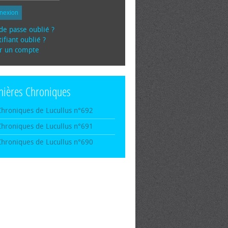
nexion
de passe oublié ?
ifiant oublié ?
r un compte
nières Chroniques
Chroniques de Lucullus n°692
Chroniques de Lucullus n°691
Chroniques de Lucullus n°690