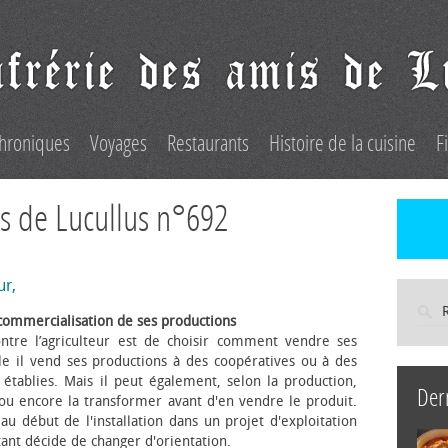
hroniques
Voyages
Restaurants
Histoire de la cuisine
F
s de Lucullus n°692
ur,
commercialisation de ses productions
ntre l’agriculteur est de choisir comment vendre ses
le il vend ses productions à des coopératives ou à des
s établies. Mais il peut également, selon la production,
Der
 ou encore la transformer avant d'en vendre le produit.
au début de l'installation dans un projet d'exploitation
itant décide de changer d'orientation.