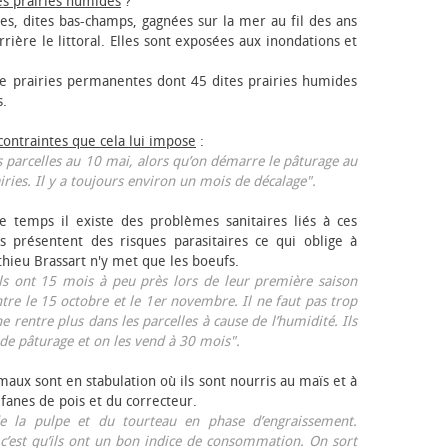
es prairies humides
?
les, dites bas-champs, gagnées sur la mer au fil des ans
rrière le littoral. Elles sont exposées aux inondations et
 prairies permanentes dont 45 dites prairies humides
s.
 contraintes que cela lui impose
:
 parcelles au 10 mai, alors qu’on démarre le pâturage au
iries. Il y a toujours environ un mois de décalage".
e temps il existe des problèmes sanitaires liés à ces
ls présentent des risques parasitaires ce qui oblige à
thieu Brassart n'y met que les bœufs.
ls ont 15 mois à peu près lors de leur première saison
ntre le 15 octobre et le 1er novembre. Il ne faut pas trop
ne rentre plus dans les parcelles à cause de l’humidité. Ils
de pâturage et on les vend à 30 mois".
aux sont en stabulation où ils sont nourris au maïs et à
 fanes de pois et du correcteur.
 la pulpe et du tourteau en phase d’engraissement.
 c’est qu’ils ont un bon indice de consommation. On sort