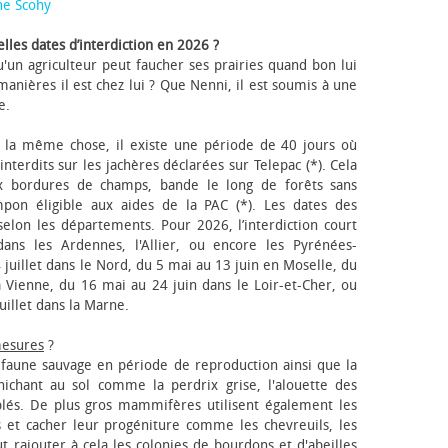
ne Scohy
lles dates d’interdiction en 2026 ?
'un agriculteur peut faucher ses prairies quand bon lui
anières il est chez lui ? Que Nenni, il est soumis à une
e.
 la même chose, il existe une période de 40 jours où
nterdits sur les jachères déclarées sur Telepac (*). Cela
x bordures de champs, bande le long de forêts sans
pon éligible aux aides de la PAC (*). Les dates des
elon les départements. Pour 2026, l’interdiction court
ns les Ardennes, l'Allier, ou encore les Pyrénées-
 juillet dans le Nord, du 5 mai au 13 juin en Moselle, du
 Vienne, du 16 mai au 24 juin dans le Loir-et-Cher, ou
uillet dans la Marne.
mesures
?
a faune sauvage en période de reproduction ainsi que la
 nichant au sol comme la perdrix grise, l'alouette des
blés. De plus gros mammifères utilisent également les
 et cacher leur progéniture comme les chevreuils, les
faut rajouter à cela les colonies de bourdons et d'abeilles