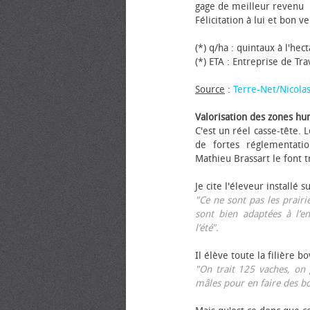
gage de meilleur revenu
Félicitation à lui et bon ve
(*) q/ha : quintaux à l'hec
(*) ETA : Entreprise de Tr
Source
:
Terre-Net/Nicola
Valorisation des zones hu
C'est un réel casse-tête.
de fortes réglementati
Mathieu Brassart le font t
Je cite l'éleveur installé s
"Ce ne sont pas les prairie
sont bien adaptées à l’e
l’été".
Il élève toute la filière b
"On trait 125 vaches, on 
mâles pour en faire des b