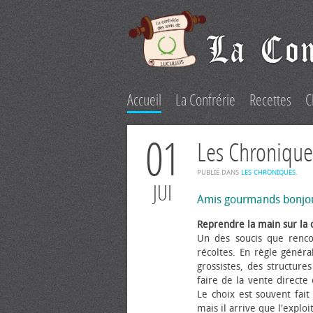
Accueil
La Confrérie
Recettes
C
01
Les Chronique
PUBLIÉ DANS
LES CHRONIQUES
.
JUI
Amis gourmands bonjo
Reprendre la main sur la 
Un des soucis que renco
récoltes. En règle généra
grossistes, des structure
faire de la vente directe
Le choix est souvent fait 
mais il arrive que l'explo