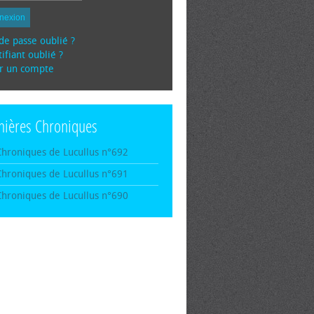
nexion
de passe oublié ?
ifiant oublié ?
r un compte
nières Chroniques
Chroniques de Lucullus n°692
Chroniques de Lucullus n°691
Chroniques de Lucullus n°690