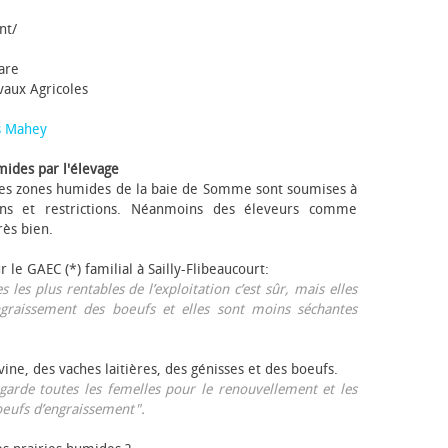
nt/
tare
avaux Agricoles
s Mahey
mides par l'élevage
 Les zones humides de la baie de Somme sont soumises à
ons et restrictions. Néanmoins des éleveurs comme
rès bien.
ur le GAEC (*) familial à Sailly-Flibeaucourt:
s les plus rentables de l’exploitation c’est sûr, mais elles
ngraissement des bœufs et elles sont moins séchantes
ovine, des vaches laitières, des génisses et des bœufs.
garde toutes les femelles pour le renouvellement et les
œufs d’engraissement".