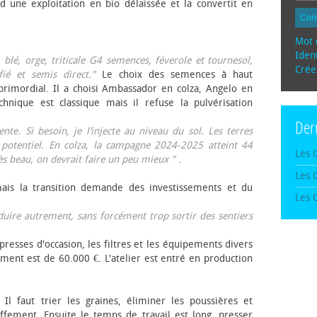
d une exploitation en bio délaissée et la convertit en
Con
Mot 
Ident
, blé, orge, triticale G4 semences, féverole et tournesol,
Crée
fié et semis direct."
Le choix des semences à haut
rimordial. Il a choisi Ambassador en colza, Angelo en
echnique est classique mais il refuse la pulvérisation
Der
te. Si besoin, je l’injecte au niveau du sol. Les terres
 potentiel. En colza, la campagne 2024-2025 atteint 44
Les 
rès beau, on devrait faire un peu mieux "
.
Les 
mais la transition demande des investissements et du
Les 
oduire autrement, sans forcément trop sortir des sentiers
presses d'occasion, les filtres et les équipements divers
ement est de 60.000 €. L'atelier est entré en production
 Il faut trier les graines, éliminer les poussières et
ffement. Ensuite le temps de travail est long, presser