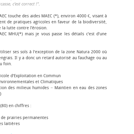
sse, c’est correct !"
.
EC touche des aides MAEC (*), environ 4000 €, visant à
t de pratiques agricoles en faveur de la biodiversité,
 la lutte contre l’érosion.
AEC MHU(*) mais je vous passe les détails c'est d'une
tiliser ses sols à l'exception de la zone Natura 2000 où
engrais. Il y a donc un retard autorisé au fauchage ou au
u foin.
icole d'Exploitation en Commun
nvironnementales et Climatiques
ion des milieux humides − Maintien en eau des zones
)
(80) en chiffres :
 de prairies permanentes
s laitières