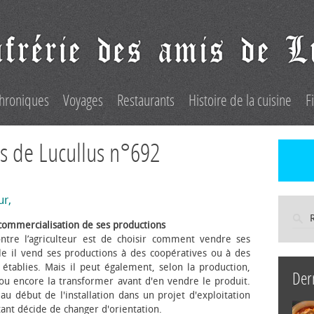
hroniques
Voyages
Restaurants
Histoire de la cuisine
F
s de Lucullus n°692
ur,
commercialisation de ses productions
ntre l’agriculteur est de choisir comment vendre ses
le il vend ses productions à des coopératives ou à des
s établies. Mais il peut également, selon la production,
Der
 ou encore la transformer avant d'en vendre le produit.
au début de l'installation dans un projet d'exploitation
itant décide de changer d'orientation.