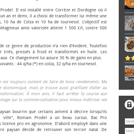
 Prodel. Il est installé entre Corrèze et Dordogne où il
, un an et demi, il a choisi de transformer lui même une
, 10 ha de Colza et 10 ha de tournesol. L'objectif est
éagineux ainsi valorisée atteint 1 500 €/t, contre 500
 de ce genre de production n'a rien d'évident. Toutefois
 triés, pressés à froid et transformés en huile. Les
eaux. Ce changement lui assure 30 % de gains en plus.
ivants : 44 q/ha (*) en colza, 32 q/ha en tournesol.
on est toujours content de faire de bons rendements. Ma
 économique, mais je trouve aussi gratifiant d’aller au
nsformation. À mon avis, il faut arrêter la course aux
tage sur la commercialisation pour mieux maîtriser ses
aysan bourrin que certains aiment à décrire lorsqu'ils
e ville", Romain Prodel a un beau cursus. Bac Pro
s licence pro en agronomie. D'abord employé dans une
tre paysan décide de retrouver son terroir natal. De