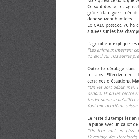
Mais qu'est ce donc que c
Ce sont des terres agrico
grâce à la digue située de
donc souvent humides.
Le GAEC possède 70 ha de
situées sur les bas-champ
L'agriculteur explique les
"Les animaux intègrent ces
15 avril sur nos autres pra
Outre le décalage dans l
terrains. Effectivement i
certaines précautions. Ma
"On les sort début mai. I
dehors. Et on les rentre e
tarder sinon la bétaillère 
font une deuxième saison 
Le reste du temps les anim
la pulpe avec un ballot de
"On leur met en plus de
L’avantage des Herefords,