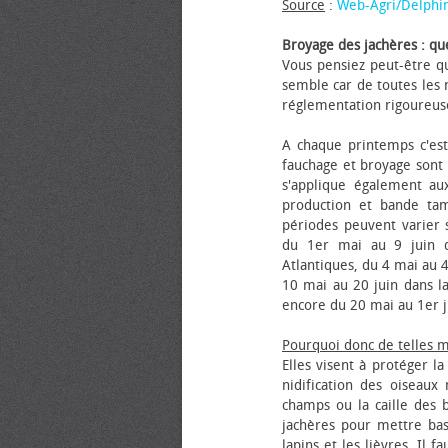
Source
:
Web-Agri/Delphi
Broyage des jachères : que
Vous pensiez peut-être qu
semble car de toutes les m
réglementation rigoureus
A chaque printemps c'est
fauchage et broyage sont i
s'applique également au
production et bande tam
périodes peuvent varier s
du 1er mai au 9 juin da
Atlantiques, du 4 mai au 4
10 mai au 20 juin dans la
encore du 20 mai au 1er j
Pourquoi donc de telles 
Elles visent à protéger l
nidification des oiseaux
champs ou la caille des 
jachères pour mettre bas
lapins et les lièvres. Il 