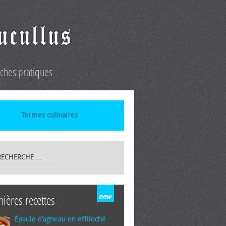
iches pratiques
Termes culinaires
nières recettes
Épaule d’agneau en effiloché