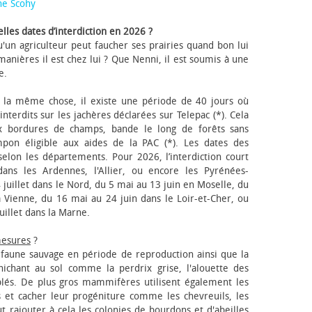
ne Scohy
lles dates d’interdiction en 2026 ?
'un agriculteur peut faucher ses prairies quand bon lui
anières il est chez lui ? Que Nenni, il est soumis à une
e.
 la même chose, il existe une période de 40 jours où
nterdits sur les jachères déclarées sur Telepac (*). Cela
x bordures de champs, bande le long de forêts sans
pon éligible aux aides de la PAC (*). Les dates des
elon les départements. Pour 2026, l’interdiction court
ns les Ardennes, l'Allier, ou encore les Pyrénées-
 juillet dans le Nord, du 5 mai au 13 juin en Moselle, du
 Vienne, du 16 mai au 24 juin dans le Loir-et-Cher, ou
uillet dans la Marne.
mesures
?
a faune sauvage en période de reproduction ainsi que la
 nichant au sol comme la perdrix grise, l'alouette des
blés. De plus gros mammifères utilisent également les
 et cacher leur progéniture comme les chevreuils, les
faut rajouter à cela les colonies de bourdons et d'abeilles