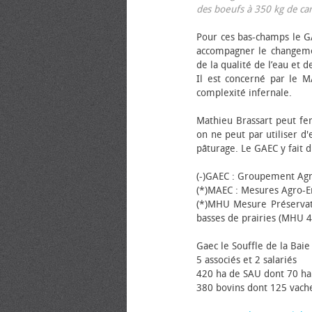
des bœufs à 350 kg de carca
Pour ces bas-champs le GA
accompagner le changemen
de la qualité de l’eau et de
Il est concerné par le M
complexité infernale.
Mathieu Brassart peut fer
on ne peut par utiliser d'
pâturage. Le GAEC y fait d
(-)GAEC : Groupement Agr
(*)MAEC : Mesures Agro-E
(*)MHU Mesure Préservat
basses de prairies (MHU 4
Gaec le Souffle de la Baie 
5 associés et 2 salariés
420 ha de SAU dont 70 ha
380 bovins dont 125 vache