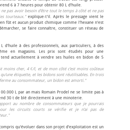
rend 6 à 7 heures pour obtenir 80 L d'huile.
r ne pas avoir besoin d’être tout le temps à côté et ne pas
les tourteaux."
explique-t'il. Après le pressage vient le
en fût et aucun produit chimique comme l'hexane n'est
e démarcher, se faire connaître, constituer un réseau de
L d'huile à des professionnels, aux particuliers, à des
même en magasins. Les prix sont étudiés pour une
Il tend actuellement à vendre ses huiles en bidon de 5
est moins cher, 4 €/l, et de mon côté c’est moins coûteux
 qu’une étiquette, et les bidons sont réutilisables. En trois
a ferme au consommateur, un bidon est amorti."
 100.000 L par an mais Romain Prodel ne se limite pas à
 vend 30 t de blé directement à une minoterie.
r rapport au nombre de consommateurs que je pourrais
our les circuits courts se vérifie et je n’ai pas de
eur."
 compris qu'évoluer dans son projet d'exploitation est un