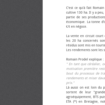
C'est ce qu'à fait Romain
cultive 130 ha. Il y a peu
partie de ses productions
économique. La tonne d’ol
€/t en négoce.
La vente en circuit court
les 20 ha concernés sont
résidus sont mis en tourt
Les rendements sont les su
Romain Prodel explique :
" En tant que céréalier, 
motivation première reste
bout du processus de tra
rendements et miser davan
prix."
Là aussi on est loin du p
sortent de leur "grand
agroéquipement, BTS pui
ETA (*) en Bretagne, no