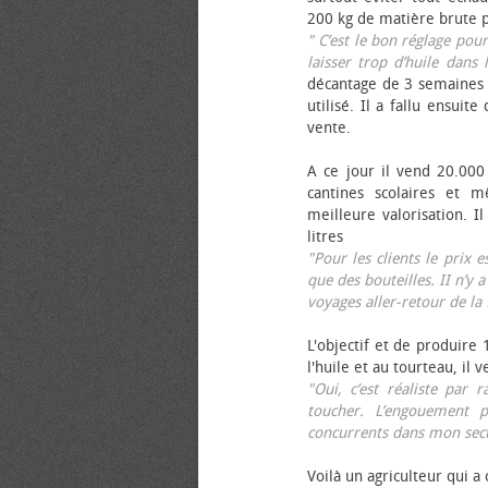
200 kg de matière brute p
" C’est le bon réglage pou
laisser trop d’huile dans 
décantage de 3 semaines 
utilisé. Il a fallu ensuit
vente.
A ce jour il vend 20.000 
cantines scolaires et 
meilleure valorisation. 
litres
"Pour les clients le prix 
que des bouteilles. II n’y a
voyages aller-retour de l
L'objectif et de produire
l'huile et au tourteau, il
"Oui, c’est réaliste pa
toucher. L’engouement p
concurrents dans mon sect
Voilà un agriculteur qui a