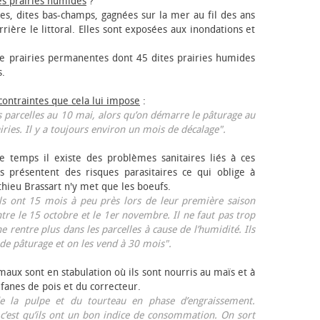
es prairies humides
?
les, dites bas-champs, gagnées sur la mer au fil des ans
rrière le littoral. Elles sont exposées aux inondations et
 prairies permanentes dont 45 dites prairies humides
s.
 contraintes que cela lui impose
:
 parcelles au 10 mai, alors qu’on démarre le pâturage au
iries. Il y a toujours environ un mois de décalage".
e temps il existe des problèmes sanitaires liés à ces
ls présentent des risques parasitaires ce qui oblige à
thieu Brassart n'y met que les bœufs.
ls ont 15 mois à peu près lors de leur première saison
ntre le 15 octobre et le 1er novembre. Il ne faut pas trop
ne rentre plus dans les parcelles à cause de l’humidité. Ils
de pâturage et on les vend à 30 mois".
aux sont en stabulation où ils sont nourris au maïs et à
 fanes de pois et du correcteur.
 la pulpe et du tourteau en phase d’engraissement.
 c’est qu’ils ont un bon indice de consommation. On sort