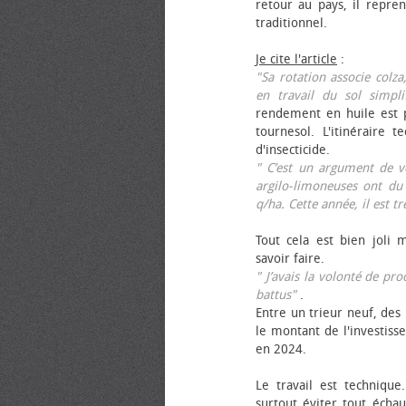
retour au pays, il repren
traditionnel.
Je cite l'article
:
"Sa rotation associe colza
en travail du sol simpli
rendement en huile est p
tournesol. L'itinéraire t
d'insecticide.
" C’est un argument de ven
argilo-limoneuses ont du
q/ha. Cette année, il est t
Tout cela est bien joli 
savoir faire.
" J’avais la volonté de pr
battus"
.
Entre un trieur neuf, des 
le montant de l'investiss
en 2024.
Le travail est technique.
surtout éviter tout échau