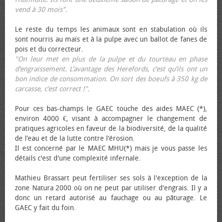
vend à 30 mois".
Le reste du temps les animaux sont en stabulation où ils
sont nourris au maïs et à la pulpe avec un ballot de fanes de
pois et du correcteur.
"On leur met en plus de la pulpe et du tourteau en phase
d’engraissement. L’avantage des Herefords, c’est qu’ils ont un
bon indice de consommation. On sort des bœufs à 350 kg de
carcasse, c’est correct !"
.
Pour ces bas-champs le GAEC touche des aides MAEC (*),
environ 4000 €, visant à accompagner le changement de
pratiques agricoles en faveur de la biodiversité, de la qualité
de l’eau et de la lutte contre l’érosion.
Il est concerné par le MAEC MHU(*) mais je vous passe les
détails c'est d'une complexité infernale.
Mathieu Brassart peut fertiliser ses sols à l'exception de la
zone Natura 2000 où on ne peut par utiliser d'engrais. Il y a
donc un retard autorisé au fauchage ou au pâturage. Le
GAEC y fait du foin.