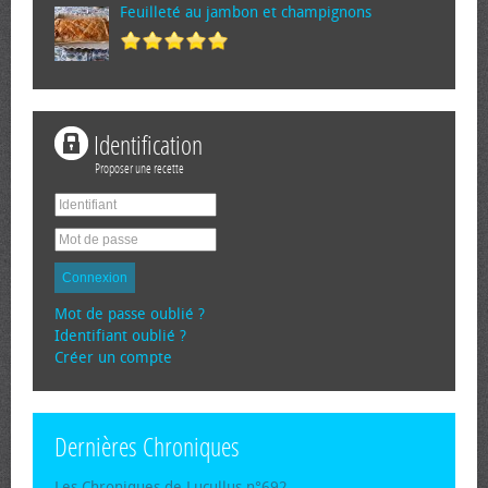
Feuilleté au jambon et champignons
Identification
Proposer une recette
Connexion
Mot de passe oublié ?
Identifiant oublié ?
Créer un compte
Dernières Chroniques
Les Chroniques de Lucullus n°692