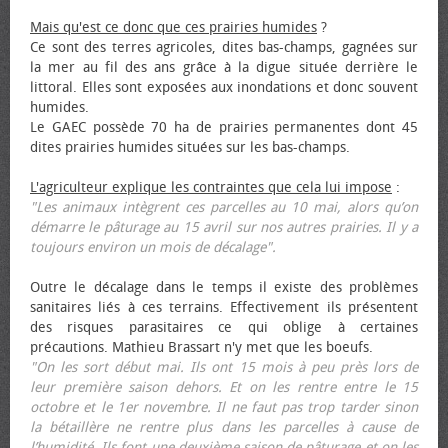
Mais qu'est ce donc que ces prairies humides
?
Ce sont des terres agricoles, dites bas-champs, gagnées sur
la mer au fil des ans grâce à la digue située derrière le
littoral. Elles sont exposées aux inondations et donc souvent
humides.
Le GAEC possède 70 ha de prairies permanentes dont 45
dites prairies humides situées sur les bas-champs.
L'agriculteur explique les contraintes que cela lui impose
:
"Les animaux intègrent ces parcelles au 10 mai, alors qu’on
démarre le pâturage au 15 avril sur nos autres prairies. Il y a
toujours environ un mois de décalage".
Outre le décalage dans le temps il existe des problèmes
sanitaires liés à ces terrains. Effectivement ils présentent
des risques parasitaires ce qui oblige à certaines
précautions. Mathieu Brassart n'y met que les bœufs.
"On les sort début mai. Ils ont 15 mois à peu près lors de
leur première saison dehors. Et on les rentre entre le 15
octobre et le 1er novembre. Il ne faut pas trop tarder sinon
la bétaillère ne rentre plus dans les parcelles à cause de
l’humidité. Ils font une deuxième saison de pâturage et on les