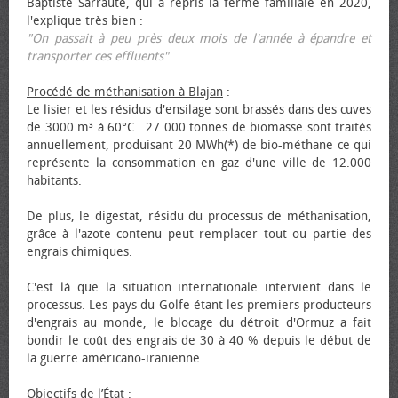
Baptiste Sarraute, qui a repris la ferme familiale en 2020,
l'explique très bien :
"On passait à peu près deux mois de l'année à épandre et
transporter ces effluents"
.
Procédé de méthanisation à Blajan
:
Le lisier et les résidus d'ensilage sont brassés dans des cuves
de 3000 m³ à 60°C . 27 000 tonnes de biomasse sont traités
annuellement, produisant 20 MWh(*) de bio-méthane ce qui
représente la consommation en gaz d'une ville de 12.000
habitants.
De plus, le digestat, résidu du processus de méthanisation,
grâce à l'azote contenu peut remplacer tout ou partie des
engrais chimiques.
C'est là que la situation internationale intervient dans le
processus. Les pays du Golfe étant les premiers producteurs
d'engrais au monde, le blocage du détroit d'Ormuz a fait
bondir le coût des engrais de 30 à 40 % depuis le début de
la guerre américano-iranienne.
Objectifs de l’État
: