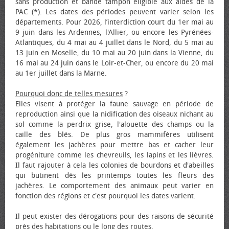
sans production et bande tampon éligible aux aides de la
PAC (*). Les dates des périodes peuvent varier selon les
départements. Pour 2026, l’interdiction court du 1er mai au
9 juin dans les Ardennes, l'Allier, ou encore les Pyrénées-
Atlantiques, du 4 mai au 4 juillet dans le Nord, du 5 mai au
13 juin en Moselle, du 10 mai au 20 juin dans la Vienne, du
16 mai au 24 juin dans le Loir-et-Cher, ou encore du 20 mai
au 1er juillet dans la Marne.
Pourquoi donc de telles mesures
?
Elles visent à protéger la faune sauvage en période de
reproduction ainsi que la nidification des oiseaux nichant au
sol comme la perdrix grise, l'alouette des champs ou la
caille des blés. De plus gros mammifères utilisent
également les jachères pour mettre bas et cacher leur
progéniture comme les chevreuils, les lapins et les lièvres.
Il faut rajouter à cela les colonies de bourdons et d'abeilles
qui butinent dès les printemps toutes les fleurs des
jachères. Le comportement des animaux peut varier en
fonction des régions et c'est pourquoi les dates varient.
Il peut exister des dérogations pour des raisons de sécurité
près des habitations ou le long des routes.