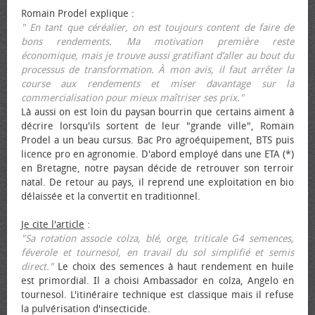
Romain Prodel explique :
" En tant que céréalier, on est toujours content de faire de
bons rendements. Ma motivation première reste
économique, mais je trouve aussi gratifiant d’aller au bout du
processus de transformation. À mon avis, il faut arrêter la
course aux rendements et miser davantage sur la
commercialisation pour mieux maîtriser ses prix."
Là aussi on est loin du paysan bourrin que certains aiment à
décrire lorsqu'ils sortent de leur "grande ville", Romain
Prodel a un beau cursus. Bac Pro agroéquipement, BTS puis
licence pro en agronomie. D'abord employé dans une ETA (*)
en Bretagne, notre paysan décide de retrouver son terroir
natal. De retour au pays, il reprend une exploitation en bio
délaissée et la convertit en traditionnel.
Je cite l'article
:
"Sa rotation associe colza, blé, orge, triticale G4 semences,
féverole et tournesol, en travail du sol simplifié et semis
direct."
Le choix des semences à haut rendement en huile
est primordial. Il a choisi Ambassador en colza, Angelo en
tournesol. L'itinéraire technique est classique mais il refuse
la pulvérisation d'insecticide.