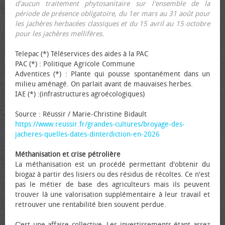
d'aucun traitement phytosanitaire sur l'ensemble de la
période de présence obligatoire, du 1er mars au 31 août pour
les jachères herbacées classiques et du 15 avril au 15 octobre
pour les jachères mellifères.
Telepac (*) Téléservices des aides à la PAC
PAC (*) : Politique Agricole Commune
Adventices (*) : Plante qui pousse spontanément dans un
milieu aménagé. On parlait avant de mauvaises herbes.
IAE (*) :(infrastructures agroécologiques)
Source : Réussir / Marie-Christine Bidault
https://www.reussir.fr/grandes-cultures/broyage-des-
jacheres-quelles-dates-dinterdiction-en-2026
Méthanisation et crise pétrolière
La méthanisation est un procédé permettant d'obtenir du
biogaz à partir des lisiers ou des résidus de récoltes. Ce n'est
pas le métier de base des agriculteurs mais ils peuvent
trouver là une valorisation supplémentaire à leur travail et
retrouver une rentabilité bien souvent perdue.
C'est une affaire collective. Les investissements étant assez