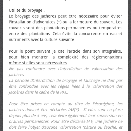
Utilité du broyage
:
Le broyage des jachères peut être nécessaire pour éviter
l'installation d'adventices (*) ou la fermeture du couvert. Les
couverts sont des plantations permanentes ou temporaires
entre des plantations. Cela évite la concurrence en eau et
nutriments avec la culture suivante.
Pour le point suivant je cite l'article dans son intégralité,
pour bien montrer la complexité des réglementations
même si elles sont nécessaires
.
Ne pas confondre avec l'interdiction de valorisation des
jachères
La période d’interdiction de broyage et fauchage ne doit pas
être confondue avec les règles liées à la valorisation des
jachères dans le cadre de la PAC.
Pour être prises en compte au titre de l'écorégime, les
jachères doivent être déclarées IAE(*) . Si elles sont en place
depuis plus de 5 ans, cela évite également leur conversion en
prairies permanentes. Pour être déclarée IAE, une jachère ne
doit faire l'objet d’aucune valorisation (pâture ou fauche) et