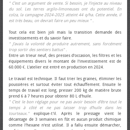
" C’est un argument de vente. Si besoin, je l’injecte au niveau
du sol. Les terres argilo-limoneuses ont du potentiel. En
colza, la campagne 2024-2025 atteint 44 q/ha. Cette année, il
est très beau, on devrait faire un peu mieux "
.
Tout cela est bien joli mais la transition demande des
investissements et du savoir faire.
" J’avais la volonté de produire autrement, sans forcément
trop sortir des sentiers battus"
.
Entre un trieur neuf, des presses d'occasion, les filtres et les
équipements divers le montant de l'investissement est de
60.000 €. L'atelier est entré en production en 2024.
Le travail est technique. Il faut trier les graines, éliminer les
poussières et surtout éviter tout échauffement. Ensuite le
temps de travail est long, presser 200 kg de matière brute
prend 6 à 7 heures pour obtenir 80 L d'huile.
" C’est le bon réglage pour ne pas avoir besoin d’être tout le
temps à côté et ne pas laisser trop d’huile dans les
tourteaux."
explique-t'il. Après le pressage vient le
décantage de 3 semaines en fût et aucun produit chimique
comme l'hexane n'est utilisé. Il a fallu ensuite démarcher,