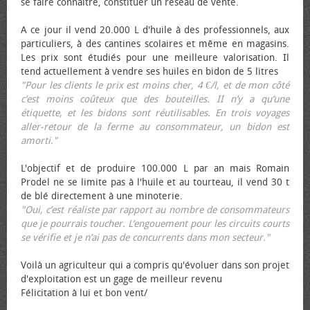
se faire connaître, constituer un réseau de vente.
A ce jour il vend 20.000 L d'huile à des professionnels, aux
particuliers, à des cantines scolaires et même en magasins.
Les prix sont étudiés pour une meilleure valorisation. Il
tend actuellement à vendre ses huiles en bidon de 5 litres
"Pour les clients le prix est moins cher, 4 €/l, et de mon côté
c’est moins coûteux que des bouteilles. II n’y a qu’une
étiquette, et les bidons sont réutilisables. En trois voyages
aller-retour de la ferme au consommateur, un bidon est
amorti."
L'objectif et de produire 100.000 L par an mais Romain
Prodel ne se limite pas à l'huile et au tourteau, il vend 30 t
de blé directement à une minoterie.
"Oui, c’est réaliste par rapport au nombre de consommateurs
que je pourrais toucher. L’engouement pour les circuits courts
se vérifie et je n’ai pas de concurrents dans mon secteur."
Voilà un agriculteur qui a compris qu'évoluer dans son projet
d'exploitation est un gage de meilleur revenu
Félicitation à lui et bon vent/