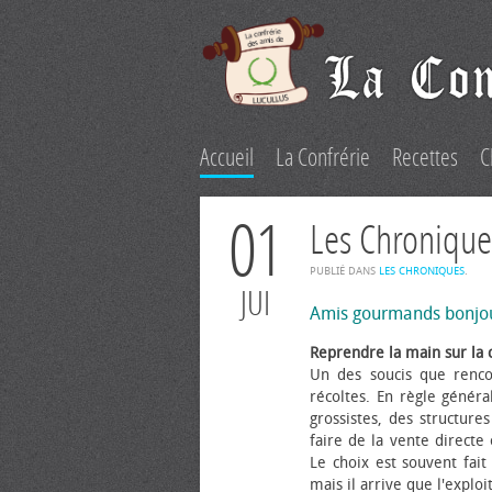
Accueil
La Confrérie
Recettes
C
01
Les Chronique
PUBLIÉ DANS
LES CHRONIQUES
.
JUI
Amis gourmands bonjo
Reprendre la main sur la 
Un des soucis que renco
récoltes. En règle généra
grossistes, des structure
faire de la vente directe
Le choix est souvent fait 
mais il arrive que l'explo