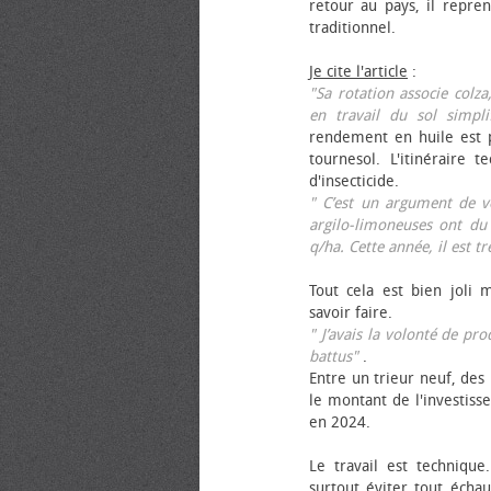
retour au pays, il repren
traditionnel.
Je cite l'article
:
"Sa rotation associe colza
en travail du sol simpli
rendement en huile est p
tournesol. L'itinéraire t
d'insecticide.
" C’est un argument de ven
argilo-limoneuses ont du
q/ha. Cette année, il est t
Tout cela est bien joli 
savoir faire.
" J’avais la volonté de pr
battus"
.
Entre un trieur neuf, des 
le montant de l'investiss
en 2024.
Le travail est technique.
surtout éviter tout échau