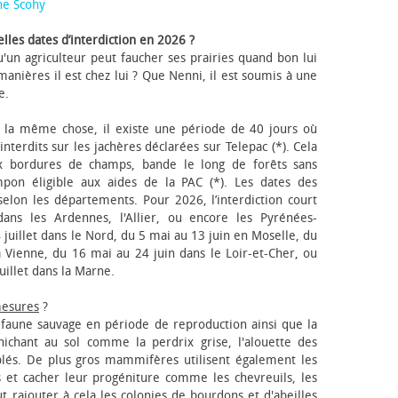
ne Scohy
lles dates d’interdiction en 2026 ?
'un agriculteur peut faucher ses prairies quand bon lui
anières il est chez lui ? Que Nenni, il est soumis à une
e.
 la même chose, il existe une période de 40 jours où
nterdits sur les jachères déclarées sur Telepac (*). Cela
x bordures de champs, bande le long de forêts sans
pon éligible aux aides de la PAC (*). Les dates des
elon les départements. Pour 2026, l’interdiction court
ns les Ardennes, l'Allier, ou encore les Pyrénées-
 juillet dans le Nord, du 5 mai au 13 juin en Moselle, du
 Vienne, du 16 mai au 24 juin dans le Loir-et-Cher, ou
uillet dans la Marne.
mesures
?
a faune sauvage en période de reproduction ainsi que la
 nichant au sol comme la perdrix grise, l'alouette des
blés. De plus gros mammifères utilisent également les
 et cacher leur progéniture comme les chevreuils, les
faut rajouter à cela les colonies de bourdons et d'abeilles