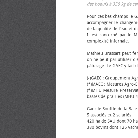
des bœufs à 350 kg de carca
Pour ces bas-champs le GA
accompagner le changemen
de la qualité de l’eau et de
Il est concerné par le M
complexité infernale.
Mathieu Brassart peut fer
on ne peut par utiliser d'
pâturage. Le GAEC y fait d
(-)GAEC : Groupement Agr
(*)MAEC : Mesures Agro-E
(*)MHU Mesure Préservat
basses de prairies (MHU 4
Gaec le Souffle de la Baie 
5 associés et 2 salariés
420 ha de SAU dont 70 ha
380 bovins dont 125 vache