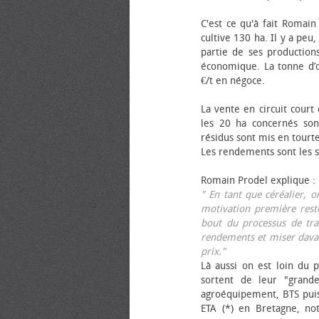
C'est ce qu'à fait Romain
cultive 130 ha. Il y a peu
partie de ses productions
économique. La tonne d’ol
€/t en négoce.
La vente en circuit court
les 20 ha concernés sont
résidus sont mis en tourt
Les rendements sont les su
Romain Prodel explique :
" En tant que céréalier, 
motivation première reste
bout du processus de tra
rendements et miser davan
prix."
Là aussi on est loin du p
sortent de leur "grand
agroéquipement, BTS pui
ETA (*) en Bretagne, no