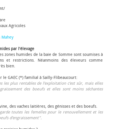
nt/
tare
avaux Agricoles
s Mahey
mides par l'élevage
 Les zones humides de la baie de Somme sont soumises à
ons et restrictions. Néanmoins des éleveurs comme
rès bien.
ur le GAEC (*) familial à Sailly-Flibeaucourt:
s les plus rentables de l’exploitation c’est sûr, mais elles
ngraissement des bœufs et elles sont moins séchantes
ovine, des vaches laitières, des génisses et des bœufs.
garde toutes les femelles pour le renouvellement et les
œufs d’engraissement".