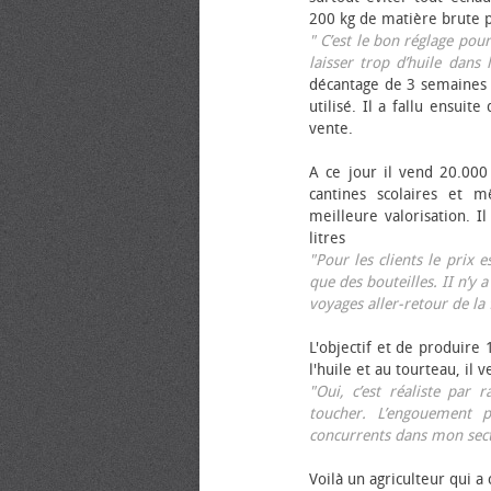
200 kg de matière brute p
" C’est le bon réglage pou
laisser trop d’huile dans 
décantage de 3 semaines 
utilisé. Il a fallu ensuit
vente.
A ce jour il vend 20.000 
cantines scolaires et 
meilleure valorisation. 
litres
"Pour les clients le prix 
que des bouteilles. II n’y a
voyages aller-retour de l
L'objectif et de produire
l'huile et au tourteau, il
"Oui, c’est réaliste pa
toucher. L’engouement p
concurrents dans mon sect
Voilà un agriculteur qui a