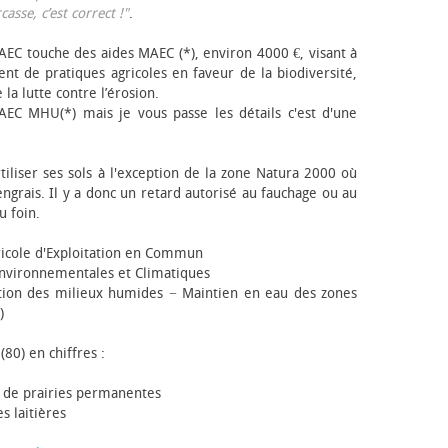
sse, c’est correct !"
.
EC touche des aides MAEC (*), environ 4000 €, visant à
t de pratiques agricoles en faveur de la biodiversité,
 la lutte contre l’érosion.
AEC MHU(*) mais je vous passe les détails c'est d'une
tiliser ses sols à l'exception de la zone Natura 2000 où
engrais. Il y a donc un retard autorisé au fauchage ou au
u foin.
icole d'Exploitation en Commun
nvironnementales et Climatiques
ion des milieux humides − Maintien en eau des zones
)
(80) en chiffres :
 de prairies permanentes
s laitières