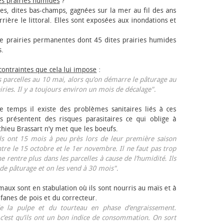
es prairies humides
?
les, dites bas-champs, gagnées sur la mer au fil des ans
rrière le littoral. Elles sont exposées aux inondations et
 prairies permanentes dont 45 dites prairies humides
s.
 contraintes que cela lui impose
:
 parcelles au 10 mai, alors qu’on démarre le pâturage au
iries. Il y a toujours environ un mois de décalage".
e temps il existe des problèmes sanitaires liés à ces
ls présentent des risques parasitaires ce qui oblige à
thieu Brassart n'y met que les bœufs.
ls ont 15 mois à peu près lors de leur première saison
ntre le 15 octobre et le 1er novembre. Il ne faut pas trop
ne rentre plus dans les parcelles à cause de l’humidité. Ils
de pâturage et on les vend à 30 mois".
aux sont en stabulation où ils sont nourris au maïs et à
 fanes de pois et du correcteur.
 la pulpe et du tourteau en phase d’engraissement.
 c’est qu’ils ont un bon indice de consommation. On sort