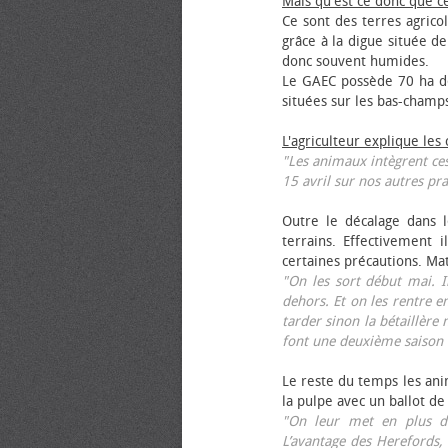
Mais qu'est ce donc que c
Ce sont des terres agrico
grâce à la digue située de
donc souvent humides.
Le GAEC possède 70 ha de
situées sur les bas-champ
L'agriculteur explique les
"Les animaux intègrent ces
15 avril sur nos autres pra
Outre le décalage dans l
terrains. Effectivement i
certaines précautions. Ma
"On les sort début mai. I
dehors. Et on les rentre e
tarder sinon la bétaillère 
font une deuxième saison 
Le reste du temps les anim
la pulpe avec un ballot de
"On leur met en plus de
L’avantage des Herefords,