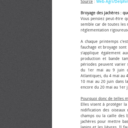
Source
:
Web-Agri/Delphi
Broyage des jachères : que
Vous pensiez peut-être qu
semble car de toutes les m
réglementation rigoureus
A chaque printemps c'est
fauchage et broyage sont i
s'applique également au
production et bande tam
périodes peuvent varier s
du 1er mai au 9 juin da
Atlantiques, du 4 mai au 4
10 mai au 20 juin dans la
encore du 20 mai au 1er j
Pourquoi donc de telles 
Elles visent à protéger l
nidification des oiseaux
champs ou la caille des 
jachères pour mettre bas
lapins et les lièvres. Il 