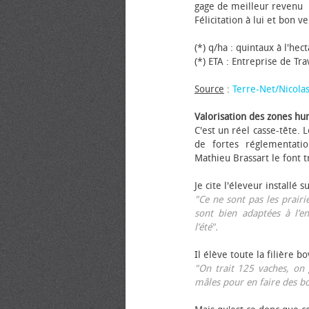
gage de meilleur revenu
Félicitation à lui et bon ve
(*) q/ha : quintaux à l'hec
(*) ETA : Entreprise de Tr
Source
:
Terre-Net/Nicola
Valorisation des zones hu
C'est un réel casse-tête.
de fortes réglementati
Mathieu Brassart le font t
Je cite l'éleveur installé s
"Ce ne sont pas les prairie
sont bien adaptées à l’e
l’été".
Il élève toute la filière b
"On trait 125 vaches, on 
mâles pour en faire des b