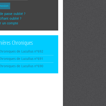
nexion
de passe oublié ?
ifiant oublié ?
r un compte
nières Chroniques
Chroniques de Lucullus n°692
Chroniques de Lucullus n°691
Chroniques de Lucullus n°690