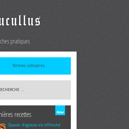
iches pratiques
Termes culinaires
nières recettes
Épaule d’agneau en effiloché