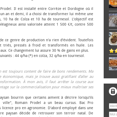
 Prodel. Il est installé entre Corrèze et Dordogne où il
, un an et demi, il a choisi de transformer lui même une
, 10 ha de Colza et 10 ha de tournesol. L'objectif est
éagineux ainsi valorisée atteint 1 500 €/t, contre 500
 de ce genre de production n'a rien d'évident. Toutefois
 triés, pressés à froid et transformés en huile. Les
eaux. Ce changement lui assure 30 % de gains en plus.
ivants : 44 q/ha (*) en colza, 32 q/ha en tournesol.
on est toujours content de faire de bons rendements. Ma
 économique, mais je trouve aussi gratifiant d’aller au
nsformation. À mon avis, il faut arrêter la course aux
tage sur la commercialisation pour mieux maîtriser ses
aysan bourrin que certains aiment à décrire lorsqu'ils
e ville", Romain Prodel a un beau cursus. Bac Pro
s licence pro en agronomie. D'abord employé dans une
tre paysan décide de retrouver son terroir natal. De