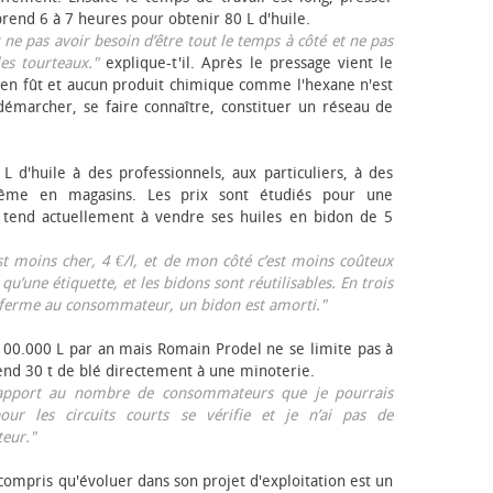
rend 6 à 7 heures pour obtenir 80 L d'huile.
r ne pas avoir besoin d’être tout le temps à côté et ne pas
les tourteaux."
explique-t'il. Après le pressage vient le
en fût et aucun produit chimique comme l'hexane n'est
e démarcher, se faire connaître, constituer un réseau de
L d'huile à des professionnels, aux particuliers, à des
même en magasins. Les prix sont étudiés pour une
Il tend actuellement à vendre ses huiles en bidon de 5
est moins cher, 4 €/l, et de mon côté c’est moins coûteux
 qu’une étiquette, et les bidons sont réutilisables. En trois
a ferme au consommateur, un bidon est amorti."
 100.000 L par an mais Romain Prodel ne se limite pas à
 vend 30 t de blé directement à une minoterie.
r rapport au nombre de consommateurs que je pourrais
our les circuits courts se vérifie et je n’ai pas de
eur."
 compris qu'évoluer dans son projet d'exploitation est un