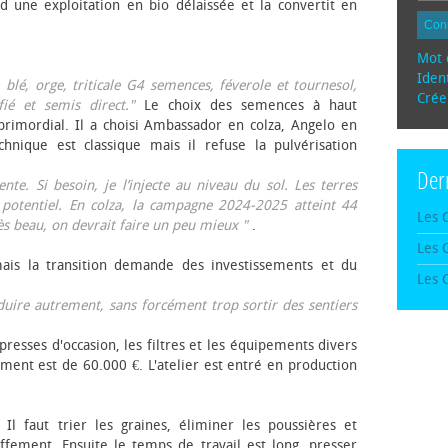
d une exploitation en bio délaissée et la convertit en
Con
Mot 
Ident
, blé, orge, triticale G4 semences, féverole et tournesol,
Crée
fié et semis direct."
Le choix des semences à haut
rimordial. Il a choisi Ambassador en colza, Angelo en
echnique est classique mais il refuse la pulvérisation
Der
te. Si besoin, je l’injecte au niveau du sol. Les terres
 potentiel. En colza, la campagne 2024-2025 atteint 44
Les 
rès beau, on devrait faire un peu mieux "
.
Les 
mais la transition demande des investissements et du
Les 
oduire autrement, sans forcément trop sortir des sentiers
presses d'occasion, les filtres et les équipements divers
ement est de 60.000 €. L'atelier est entré en production
 Il faut trier les graines, éliminer les poussières et
ffement. Ensuite le temps de travail est long, presser