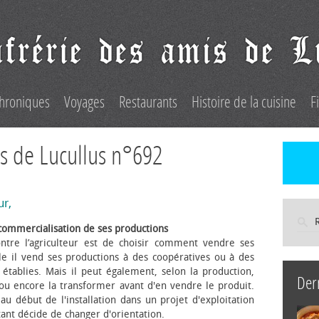
hroniques
Voyages
Restaurants
Histoire de la cuisine
F
s de Lucullus n°692
ur,
commercialisation de ses productions
ntre l’agriculteur est de choisir comment vendre ses
le il vend ses productions à des coopératives ou à des
s établies. Mais il peut également, selon la production,
Der
 ou encore la transformer avant d'en vendre le produit.
au début de l'installation dans un projet d'exploitation
itant décide de changer d'orientation.