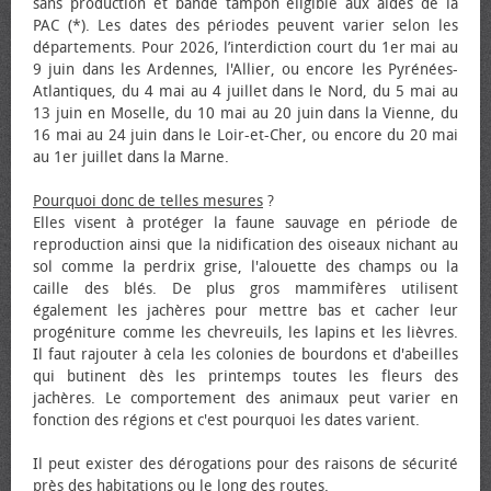
sans production et bande tampon éligible aux aides de la
PAC (*). Les dates des périodes peuvent varier selon les
départements. Pour 2026, l’interdiction court du 1er mai au
9 juin dans les Ardennes, l'Allier, ou encore les Pyrénées-
Atlantiques, du 4 mai au 4 juillet dans le Nord, du 5 mai au
13 juin en Moselle, du 10 mai au 20 juin dans la Vienne, du
16 mai au 24 juin dans le Loir-et-Cher, ou encore du 20 mai
au 1er juillet dans la Marne.
Pourquoi donc de telles mesures
?
Elles visent à protéger la faune sauvage en période de
reproduction ainsi que la nidification des oiseaux nichant au
sol comme la perdrix grise, l'alouette des champs ou la
caille des blés. De plus gros mammifères utilisent
également les jachères pour mettre bas et cacher leur
progéniture comme les chevreuils, les lapins et les lièvres.
Il faut rajouter à cela les colonies de bourdons et d'abeilles
qui butinent dès les printemps toutes les fleurs des
jachères. Le comportement des animaux peut varier en
fonction des régions et c'est pourquoi les dates varient.
Il peut exister des dérogations pour des raisons de sécurité
près des habitations ou le long des routes.