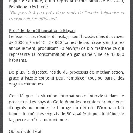
Baptiste Sarraute, qui a repris la ferme familiale en 2020,
l'explique très bien :
"On passait à peu près deux mois de l'année à épandre et
transporter ces effluents"
.
Procédé de méthanisation à Blajan
:
Le lisier et les résidus d'ensilage sont brassés dans des cuves
de 3000 m³ à 60°C . 27 000 tonnes de biomasse sont traités
annuellement, produisant 20 MWh(*) de bio-méthane ce qui
représente la consommation en gaz d'une ville de 12.000
habitants.
De plus, le digestat, résidu du processus de méthanisation,
grâce à l'azote contenu peut remplacer tout ou partie des
engrais chimiques.
C'est là que la situation internationale intervient dans le
processus. Les pays du Golfe étant les premiers producteurs
d'engrais au monde, le blocage du détroit d'Ormuz a fait
bondir le coût des engrais de 30 à 40 % depuis le début de
la guerre américano-iranienne.
Objectifs de l’État
: