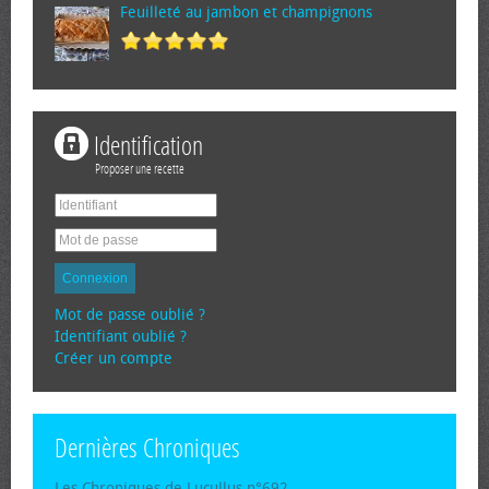
Feuilleté au jambon et champignons
Identification
Proposer une recette
Connexion
Mot de passe oublié ?
Identifiant oublié ?
Créer un compte
Dernières Chroniques
Les Chroniques de Lucullus n°692