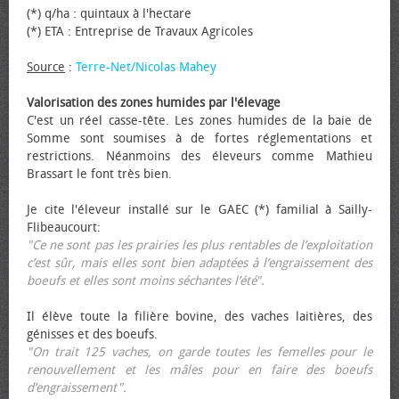
(*) q/ha : quintaux à l'hectare
(*) ETA : Entreprise de Travaux Agricoles
Source
:
Terre-Net/Nicolas Mahey
Valorisation des zones humides par l'élevage
C'est un réel casse-tête. Les zones humides de la baie de
Somme sont soumises à de fortes réglementations et
restrictions. Néanmoins des éleveurs comme Mathieu
Brassart le font très bien.
Je cite l'éleveur installé sur le GAEC (*) familial à Sailly-
Flibeaucourt:
"Ce ne sont pas les prairies les plus rentables de l’exploitation
c’est sûr, mais elles sont bien adaptées à l’engraissement des
bœufs et elles sont moins séchantes l’été".
Il élève toute la filière bovine, des vaches laitières, des
génisses et des bœufs.
"On trait 125 vaches, on garde toutes les femelles pour le
renouvellement et les mâles pour en faire des bœufs
d’engraissement".