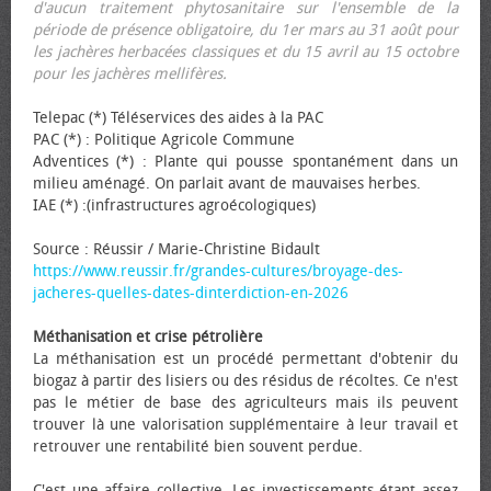
d'aucun traitement phytosanitaire sur l'ensemble de la
période de présence obligatoire, du 1er mars au 31 août pour
les jachères herbacées classiques et du 15 avril au 15 octobre
pour les jachères mellifères.
Telepac (*) Téléservices des aides à la PAC
PAC (*) : Politique Agricole Commune
Adventices (*) : Plante qui pousse spontanément dans un
milieu aménagé. On parlait avant de mauvaises herbes.
IAE (*) :(infrastructures agroécologiques)
Source : Réussir / Marie-Christine Bidault
https://www.reussir.fr/grandes-cultures/broyage-des-
jacheres-quelles-dates-dinterdiction-en-2026
Méthanisation et crise pétrolière
La méthanisation est un procédé permettant d'obtenir du
biogaz à partir des lisiers ou des résidus de récoltes. Ce n'est
pas le métier de base des agriculteurs mais ils peuvent
trouver là une valorisation supplémentaire à leur travail et
retrouver une rentabilité bien souvent perdue.
C'est une affaire collective. Les investissements étant assez