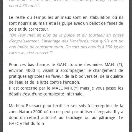
vend à 30 mois".
Le reste du temps les animaux sont en stabulation où ils
sont nourris au maïs et à la pulpe avec un ballot de fanes de
pois et du correcteur.
"On leur met en plus de la pulpe et du tourteau en phase
d’engraissement. L’avantage des Herefords, c’est qu’ils ont un
bon indice de consommation. On sort des bœufs à 350 kg de
carcasse, c’est correct !"
.
Pour ces bas-champs le GAEC touche des aides MAEC (*),
environ 4000 €, visant à accompagner le changement de
pratiques agricoles en faveur de la biodiversité, de la qualité
de l’eau et de la lutte contre l’érosion.
Il est concerné par le MAEC MHU(*) mais je vous passe les
détails c'est d'une complexité infernale.
Mathieu Brassart peut fertiliser ses sols à l'exception de la
zone Natura 2000 où on ne peut par utiliser d'engrais. Il y a
donc un retard autorisé au fauchage ou au pâturage. Le
GAEC y fait du foin.