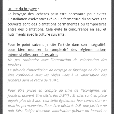
Utilité du broyage
:
Le broyage des jachères peut être nécessaire pour éviter
l'installation d'adventices (*) ou la fermeture du couvert. Les
couverts sont des plantations permanentes ou temporaires
entre des plantations. Cela évite la concurrence en eau et
nutriments avec la culture suivante.
Pour le point suivant je cite l'article dans son intégralité,
pour bien montrer la complexité des réglementations
même si elles sont nécessaires
.
Ne pas confondre avec l'interdiction de valorisation des
jachères
La période d’interdiction de broyage et fauchage ne doit pas
être confondue avec les règles liées à la valorisation des
jachères dans le cadre de la PAC.
Pour être prises en compte au titre de l'écorégime, les
jachères doivent être déclarées IAE(*) . Si elles sont en place
depuis plus de 5 ans, cela évite également leur conversion en
prairies permanentes. Pour être déclarée IAE, une jachère ne
doit faire l'objet d’aucune valorisation (pâture ou fauche) et