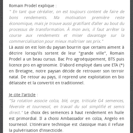
Romain Prodel explique :
" En tant que céréalier, on est toujours content de faire de
bons rendements. Ma motivation première reste
économique, mais je trouve aussi gratifiant d’aller au bout du
processus de transformation. À mon avis, il faut arrêter la
course aux rendements et miser davantage sur la
commercialisation pour mieux maîtriser ses prix."
Là aussi on est loin du paysan bourrin que certains aiment à
décrire lorsqu'ils sortent de leur "grande ville", Romain
Prodel a un beau cursus. Bac Pro agroéquipement, BTS puis
licence pro en agronomie. D'abord employé dans une ETA (*)
en Bretagne, notre paysan décide de retrouver son terroir
natal. De retour au pays, il reprend une exploitation en bio
délaissée et la convertit en traditionnel.
Je cite l'article
:
"Sa rotation associe colza, blé, orge, triticale G4 semences,
féverole et tournesol, en travail du sol simplifié et semis
direct."
Le choix des semences à haut rendement en huile
est primordial. Il a choisi Ambassador en colza, Angelo en
tournesol. L'itinéraire technique est classique mais il refuse
la pulvérisation d'insecticide.