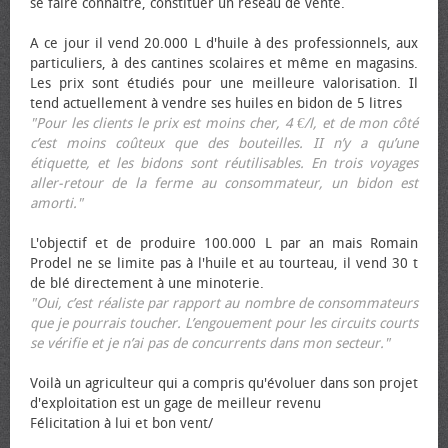
se faire connaître, constituer un réseau de vente.
A ce jour il vend 20.000 L d'huile à des professionnels, aux
particuliers, à des cantines scolaires et même en magasins.
Les prix sont étudiés pour une meilleure valorisation. Il
tend actuellement à vendre ses huiles en bidon de 5 litres
"Pour les clients le prix est moins cher, 4 €/l, et de mon côté
c’est moins coûteux que des bouteilles. II n’y a qu’une
étiquette, et les bidons sont réutilisables. En trois voyages
aller-retour de la ferme au consommateur, un bidon est
amorti."
L'objectif et de produire 100.000 L par an mais Romain
Prodel ne se limite pas à l'huile et au tourteau, il vend 30 t
de blé directement à une minoterie.
"Oui, c’est réaliste par rapport au nombre de consommateurs
que je pourrais toucher. L’engouement pour les circuits courts
se vérifie et je n’ai pas de concurrents dans mon secteur."
Voilà un agriculteur qui a compris qu'évoluer dans son projet
d'exploitation est un gage de meilleur revenu
Félicitation à lui et bon vent/