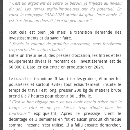
" C’est un argument de vente. Si besoin, je l’injecte au niveau
du sol. Les terres argilo-limoneuses ont du potentiel. En
colza, la campagne 2024-2025 atteint 44 q/ha. Cette année, il
est très beau, on devrait faire un peu mieux "
.
Tout cela est bien joli mais la transition demande des
investissements et du savoir faire.
" J’avais la volonté de produire autrement, sans forcément
trop sortir des sentiers battus"
.
Entre un trieur neuf, des presses d'occasion, les filtres et les
équipements divers le montant de l'investissement est de
60.000 €. L'atelier est entré en production en 2024.
Le travail est technique. Il faut trier les graines, éliminer les
poussières et surtout éviter tout échauffement. Ensuite le
temps de travail est long, presser 200 kg de matière brute
prend 6 à 7 heures pour obtenir 80 L d'huile.
" C’est le bon réglage pour ne pas avoir besoin d’être tout le
temps à côté et ne pas laisser trop d’huile dans les
tourteaux."
explique-t'il. Après le pressage vient le
décantage de 3 semaines en fût et aucun produit chimique
comme l'hexane n'est utilisé. Il a fallu ensuite démarcher,