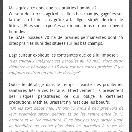
Mais qu'est ce donc que ces prairies humides
?
Ce sont des terres agricoles, dites bas-champs, gagnées sur
la mer au fil des ans grâce à la digue située derrière le
littoral. Elles sont exposées aux inondations et donc souvent
humides.
Le GAEC possède 70 ha de prairies permanentes dont 45
dites prairies humides situées sur les bas-champs.
L'agriculteur explique les contraintes que cela lui impose
:
"Les animaux intègrent ces parcelles au 10 mai, alors qu’on
démarre le pâturage au 15 avril sur nos autres prairies. Il y a
toujours environ un mois de décalage".
Outre le décalage dans le temps il existe des problèmes
sanitaires liés à ces terrains. Effectivement ils présentent
des risques parasitaires ce qui oblige à certaines
précautions. Mathieu Brassart n'y met que les bœufs.
"On les sort début mai. Ils ont 15 mois à peu près lors de
leur première saison dehors. Et on les rentre entre le 15
octobre et le 1er novembre. Il ne faut pas trop tarder sinon
la bétaillère ne rentre plus dans les parcelles à cause de
l’humidité. Ils font une deuxième saison de pâturage et on les