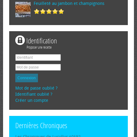
Feuilleté au jambon et champignons
Identification
Proposer une recette
Connexion
Mot de passe oublié ?
Identifiant oublié ?
Créer un compte
Dernières Chroniques
Les Chroniques de Lucullus n°692