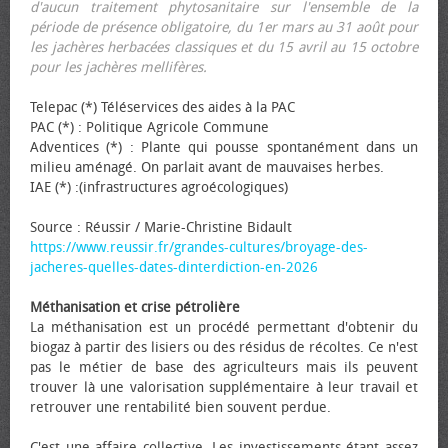
d'aucun traitement phytosanitaire sur l'ensemble de la
période de présence obligatoire, du 1er mars au 31 août pour
les jachères herbacées classiques et du 15 avril au 15 octobre
pour les jachères mellifères.
Telepac (*) Téléservices des aides à la PAC
PAC (*) : Politique Agricole Commune
Adventices (*) : Plante qui pousse spontanément dans un
milieu aménagé. On parlait avant de mauvaises herbes.
IAE (*) :(infrastructures agroécologiques)
Source : Réussir / Marie-Christine Bidault
https://www.reussir.fr/grandes-cultures/broyage-des-
jacheres-quelles-dates-dinterdiction-en-2026
Méthanisation et crise pétrolière
La méthanisation est un procédé permettant d'obtenir du
biogaz à partir des lisiers ou des résidus de récoltes. Ce n'est
pas le métier de base des agriculteurs mais ils peuvent
trouver là une valorisation supplémentaire à leur travail et
retrouver une rentabilité bien souvent perdue.
C'est une affaire collective. Les investissements étant assez