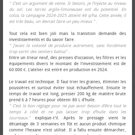
" C’est un argument de vente. Si besoin, je l’injecte au niveau
du sol. Les terres argilo-limoneuses ont du potentiel. En
colza, la campagne 2024-2025 atteint 44 q/ha. Cette année, il
est très beau, on devrait faire un peu mieux "
.
Tout cela est bien joli mais la transition demande des
investissements et du savoir faire.
" J’avais la volonté de produire autrement, sans forcément
trop sortir des sentiers battus"
.
Entre un trieur neuf, des presses d'occasion, les filtres et les
équipements divers le montant de l'investissement est de
60.000 €. L'atelier est entré en production en 2024.
Le travail est technique. Il faut trier les graines, éliminer les
poussières et surtout éviter tout échauffement. Ensuite le
temps de travail est long, presser 200 kg de matière brute
prend 6 à 7 heures pour obtenir 80 L d'huile.
" C’est le bon réglage pour ne pas avoir besoin d’être tout le
temps à côté et ne pas laisser trop d’huile dans les
tourteaux."
explique-t'il. Après le pressage vient le
décantage de 3 semaines en fût et aucun produit chimique
comme l'hexane n'est utilisé. Il a fallu ensuite démarcher,