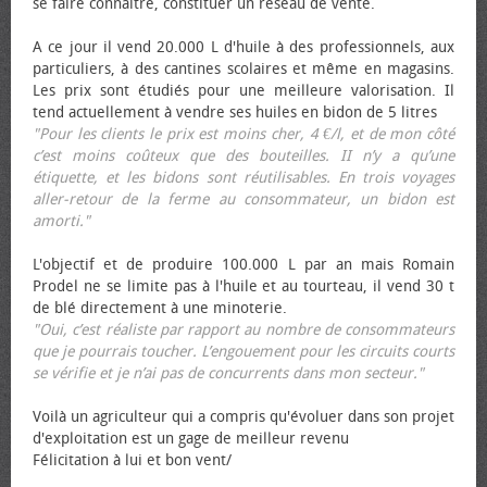
se faire connaître, constituer un réseau de vente.
A ce jour il vend 20.000 L d'huile à des professionnels, aux
particuliers, à des cantines scolaires et même en magasins.
Les prix sont étudiés pour une meilleure valorisation. Il
tend actuellement à vendre ses huiles en bidon de 5 litres
"Pour les clients le prix est moins cher, 4 €/l, et de mon côté
c’est moins coûteux que des bouteilles. II n’y a qu’une
étiquette, et les bidons sont réutilisables. En trois voyages
aller-retour de la ferme au consommateur, un bidon est
amorti."
L'objectif et de produire 100.000 L par an mais Romain
Prodel ne se limite pas à l'huile et au tourteau, il vend 30 t
de blé directement à une minoterie.
"Oui, c’est réaliste par rapport au nombre de consommateurs
que je pourrais toucher. L’engouement pour les circuits courts
se vérifie et je n’ai pas de concurrents dans mon secteur."
Voilà un agriculteur qui a compris qu'évoluer dans son projet
d'exploitation est un gage de meilleur revenu
Félicitation à lui et bon vent/