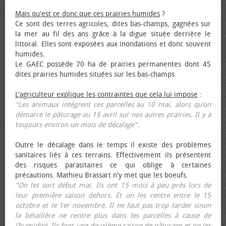
Mais qu'est ce donc que ces prairies humides
?
Ce sont des terres agricoles, dites bas-champs, gagnées sur
la mer au fil des ans grâce à la digue située derrière le
littoral. Elles sont exposées aux inondations et donc souvent
humides.
Le GAEC possède 70 ha de prairies permanentes dont 45
dites prairies humides situées sur les bas-champs.
L'agriculteur explique les contraintes que cela lui impose
:
"Les animaux intègrent ces parcelles au 10 mai, alors qu’on
démarre le pâturage au 15 avril sur nos autres prairies. Il y a
toujours environ un mois de décalage".
Outre le décalage dans le temps il existe des problèmes
sanitaires liés à ces terrains. Effectivement ils présentent
des risques parasitaires ce qui oblige à certaines
précautions. Mathieu Brassart n'y met que les bœufs.
"On les sort début mai. Ils ont 15 mois à peu près lors de
leur première saison dehors. Et on les rentre entre le 15
octobre et le 1er novembre. Il ne faut pas trop tarder sinon
la bétaillère ne rentre plus dans les parcelles à cause de
l’humidité. Ils font une deuxième saison de pâturage et on les