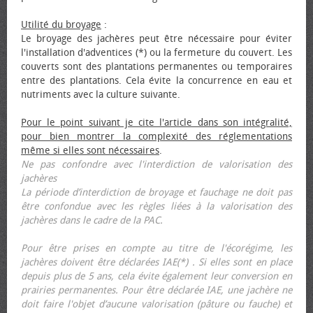
Utilité du broyage
:
Le broyage des jachères peut être nécessaire pour éviter
l'installation d'adventices (*) ou la fermeture du couvert. Les
couverts sont des plantations permanentes ou temporaires
entre des plantations. Cela évite la concurrence en eau et
nutriments avec la culture suivante.
Pour le point suivant je cite l'article dans son intégralité,
pour bien montrer la complexité des réglementations
même si elles sont nécessaires
.
Ne pas confondre avec l'interdiction de valorisation des
jachères
La période d’interdiction de broyage et fauchage ne doit pas
être confondue avec les règles liées à la valorisation des
jachères dans le cadre de la PAC.
Pour être prises en compte au titre de l'écorégime, les
jachères doivent être déclarées IAE(*) . Si elles sont en place
depuis plus de 5 ans, cela évite également leur conversion en
prairies permanentes. Pour être déclarée IAE, une jachère ne
doit faire l'objet d’aucune valorisation (pâture ou fauche) et