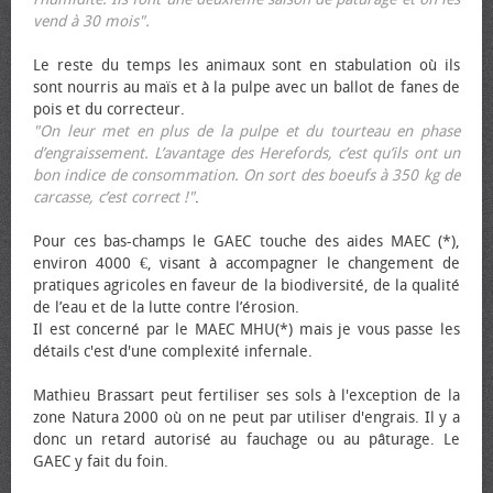
vend à 30 mois".
Le reste du temps les animaux sont en stabulation où ils
sont nourris au maïs et à la pulpe avec un ballot de fanes de
pois et du correcteur.
"On leur met en plus de la pulpe et du tourteau en phase
d’engraissement. L’avantage des Herefords, c’est qu’ils ont un
bon indice de consommation. On sort des bœufs à 350 kg de
carcasse, c’est correct !"
.
Pour ces bas-champs le GAEC touche des aides MAEC (*),
environ 4000 €, visant à accompagner le changement de
pratiques agricoles en faveur de la biodiversité, de la qualité
de l’eau et de la lutte contre l’érosion.
Il est concerné par le MAEC MHU(*) mais je vous passe les
détails c'est d'une complexité infernale.
Mathieu Brassart peut fertiliser ses sols à l'exception de la
zone Natura 2000 où on ne peut par utiliser d'engrais. Il y a
donc un retard autorisé au fauchage ou au pâturage. Le
GAEC y fait du foin.