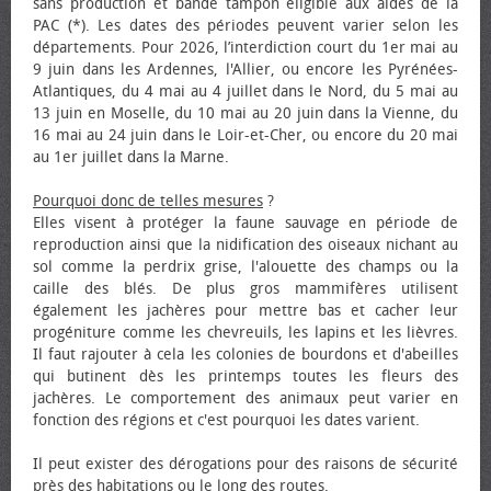
sans production et bande tampon éligible aux aides de la
PAC (*). Les dates des périodes peuvent varier selon les
départements. Pour 2026, l’interdiction court du 1er mai au
9 juin dans les Ardennes, l'Allier, ou encore les Pyrénées-
Atlantiques, du 4 mai au 4 juillet dans le Nord, du 5 mai au
13 juin en Moselle, du 10 mai au 20 juin dans la Vienne, du
16 mai au 24 juin dans le Loir-et-Cher, ou encore du 20 mai
au 1er juillet dans la Marne.
Pourquoi donc de telles mesures
?
Elles visent à protéger la faune sauvage en période de
reproduction ainsi que la nidification des oiseaux nichant au
sol comme la perdrix grise, l'alouette des champs ou la
caille des blés. De plus gros mammifères utilisent
également les jachères pour mettre bas et cacher leur
progéniture comme les chevreuils, les lapins et les lièvres.
Il faut rajouter à cela les colonies de bourdons et d'abeilles
qui butinent dès les printemps toutes les fleurs des
jachères. Le comportement des animaux peut varier en
fonction des régions et c'est pourquoi les dates varient.
Il peut exister des dérogations pour des raisons de sécurité
près des habitations ou le long des routes.