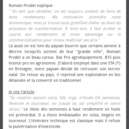
Romain Prodel explique :
" En tant que céréalier, on est toujours content de faire de
bons rendements. Ma motivation première reste
économique, mais je trouve aussi gratifiant d’aller au bout du
processus de transformation. À mon avis, il faut arrêter la
course aux rendements et miser davantage sur la
commercialisation pour mieux maîtriser ses prix."
Là aussi on est loin du paysan bourrin que certains aiment à
décrire lorsqu'ils sortent de leur "grande ville", Romain
Prodel a un beau cursus. Bac Pro agroéquipement, BTS puis
licence pro en agronomie. D'abord employé dans une ETA (*)
en Bretagne, notre paysan décide de retrouver son terroir
natal. De retour au pays, il reprend une exploitation en bio
délaissée et la convertit en traditionnel.
Je cite l'article
:
"Sa rotation associe colza, blé, orge, triticale G4 semences,
féverole et tournesol, en travail du sol simplifié et semis
direct."
Le choix des semences à haut rendement en huile
est primordial. Il a choisi Ambassador en colza, Angelo en
tournesol. L'itinéraire technique est classique mais il refuse
la pulvérisation d'insecticide.