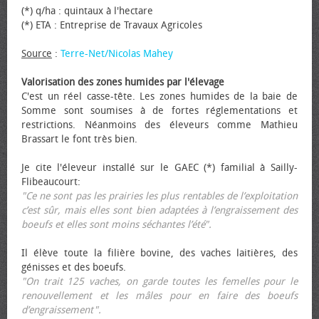
(*) q/ha : quintaux à l'hectare
(*) ETA : Entreprise de Travaux Agricoles
Source
:
Terre-Net/Nicolas Mahey
Valorisation des zones humides par l'élevage
C'est un réel casse-tête. Les zones humides de la baie de
Somme sont soumises à de fortes réglementations et
restrictions. Néanmoins des éleveurs comme Mathieu
Brassart le font très bien.
Je cite l'éleveur installé sur le GAEC (*) familial à Sailly-
Flibeaucourt:
"Ce ne sont pas les prairies les plus rentables de l’exploitation
c’est sûr, mais elles sont bien adaptées à l’engraissement des
bœufs et elles sont moins séchantes l’été".
Il élève toute la filière bovine, des vaches laitières, des
génisses et des bœufs.
"On trait 125 vaches, on garde toutes les femelles pour le
renouvellement et les mâles pour en faire des bœufs
d’engraissement".