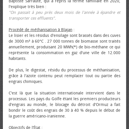
Baptiste Sarraute, qui a repris la ferme familiale en 2020,
l'explique très bien :
"On passait à peu près deux mois de l'année à épandre et
transporter ces effluents"
.
Procédé de méthanisation à Blajan
:
Le lisier et les résidus d'ensilage sont brassés dans des cuves
de 3000 m³ à 60°C . 27 000 tonnes de biomasse sont traités
annuellement, produisant 20 MWh(*) de bio-méthane ce qui
représente la consommation en gaz d'une ville de 12.000
habitants.
De plus, le digestat, résidu du processus de méthanisation,
grâce à l'azote contenu peut remplacer tout ou partie des
engrais chimiques.
C'est là que la situation internationale intervient dans le
processus. Les pays du Golfe étant les premiers producteurs
d'engrais au monde, le blocage du détroit d'Ormuz a fait
bondir le coût des engrais de 30 à 40 % depuis le début de
la guerre américano-iranienne.
Objectifs de l’État
: