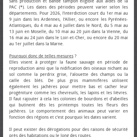
sans production et bande tampon éligible aux aides de la
PAC (*). Les dates des périodes peuvent varier selon les
départements. Pour 2026, l’interdiction court du 1er mai au
9 juin dans les Ardennes, l'Allier, ou encore les Pyrénées-
Atlantiques, du 4 mai au 4 juillet dans le Nord, du 5 mai au
13 juin en Moselle, du 10 mai au 20 juin dans la Vienne, du
16 mai au 24 juin dans le Loir-et-Cher, ou encore du 20 mai
au 1er juillet dans la Marne.
Pourquoi donc de telles mesures
?
Elles visent à protéger la faune sauvage en période de
reproduction ainsi que la nidification des oiseaux nichant au
sol comme la perdrix grise, l'alouette des champs ou la
caille des blés. De plus gros mammifères utilisent
également les jachères pour mettre bas et cacher leur
progéniture comme les chevreuils, les lapins et les lièvres.
Il faut rajouter à cela les colonies de bourdons et d'abeilles
qui butinent dès les printemps toutes les fleurs des
jachères. Le comportement des animaux peut varier en
fonction des régions et c'est pourquoi les dates varient.
Il peut exister des dérogations pour des raisons de sécurité
près des habitations ou le long des routes.