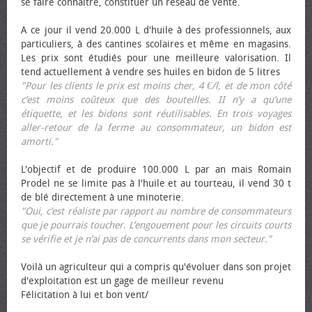
se faire connaître, constituer un réseau de vente.
A ce jour il vend 20.000 L d'huile à des professionnels, aux
particuliers, à des cantines scolaires et même en magasins.
Les prix sont étudiés pour une meilleure valorisation. Il
tend actuellement à vendre ses huiles en bidon de 5 litres
"Pour les clients le prix est moins cher, 4 €/l, et de mon côté
c’est moins coûteux que des bouteilles. II n’y a qu’une
étiquette, et les bidons sont réutilisables. En trois voyages
aller-retour de la ferme au consommateur, un bidon est
amorti."
L'objectif et de produire 100.000 L par an mais Romain
Prodel ne se limite pas à l'huile et au tourteau, il vend 30 t
de blé directement à une minoterie.
"Oui, c’est réaliste par rapport au nombre de consommateurs
que je pourrais toucher. L’engouement pour les circuits courts
se vérifie et je n’ai pas de concurrents dans mon secteur."
Voilà un agriculteur qui a compris qu'évoluer dans son projet
d'exploitation est un gage de meilleur revenu
Félicitation à lui et bon vent/