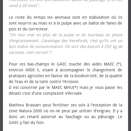
vend à 30 mois".
Le reste du temps les animaux sont en stabulation où ils
sont nourris au maïs et à la pulpe avec un ballot de fanes de
pois et du correcteur.
"On leur met en plus de la pulpe et du tourteau en phase
d’engraissement. L’avantage des Herefords, c’est qu’ils ont un
bon indice de consommation. On sort des bœufs à 350 kg de
carcasse, c’est correct !"
.
Pour ces bas-champs le GAEC touche des aides MAEC (*),
environ 4000 €, visant à accompagner le changement de
pratiques agricoles en faveur de la biodiversité, de la qualité
de l’eau et de la lutte contre l’érosion.
Il est concerné par le MAEC MHU(*) mais je vous passe les
détails c'est d'une complexité infernale.
Mathieu Brassart peut fertiliser ses sols à l'exception de la
zone Natura 2000 où on ne peut par utiliser d'engrais. Il y a
donc un retard autorisé au fauchage ou au pâturage. Le
GAEC y fait du foin.