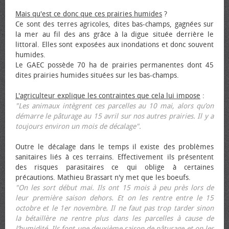
Mais qu'est ce donc que ces prairies humides
?
Ce sont des terres agricoles, dites bas-champs, gagnées sur
la mer au fil des ans grâce à la digue située derrière le
littoral. Elles sont exposées aux inondations et donc souvent
humides.
Le GAEC possède 70 ha de prairies permanentes dont 45
dites prairies humides situées sur les bas-champs.
L'agriculteur explique les contraintes que cela lui impose
:
"Les animaux intègrent ces parcelles au 10 mai, alors qu’on
démarre le pâturage au 15 avril sur nos autres prairies. Il y a
toujours environ un mois de décalage".
Outre le décalage dans le temps il existe des problèmes
sanitaires liés à ces terrains. Effectivement ils présentent
des risques parasitaires ce qui oblige à certaines
précautions. Mathieu Brassart n'y met que les bœufs.
"On les sort début mai. Ils ont 15 mois à peu près lors de
leur première saison dehors. Et on les rentre entre le 15
octobre et le 1er novembre. Il ne faut pas trop tarder sinon
la bétaillère ne rentre plus dans les parcelles à cause de
l’humidité. Ils font une deuxième saison de pâturage et on les