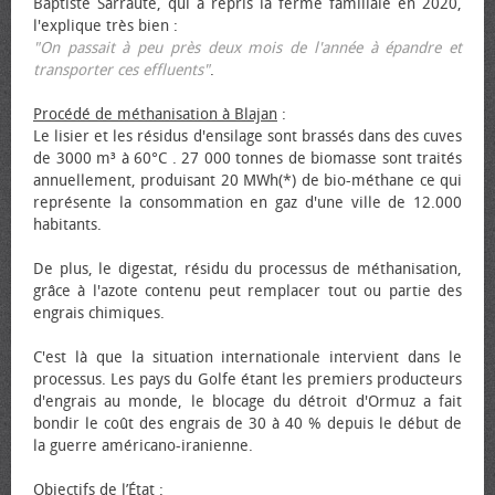
Baptiste Sarraute, qui a repris la ferme familiale en 2020,
l'explique très bien :
"On passait à peu près deux mois de l'année à épandre et
transporter ces effluents"
.
Procédé de méthanisation à Blajan
:
Le lisier et les résidus d'ensilage sont brassés dans des cuves
de 3000 m³ à 60°C . 27 000 tonnes de biomasse sont traités
annuellement, produisant 20 MWh(*) de bio-méthane ce qui
représente la consommation en gaz d'une ville de 12.000
habitants.
De plus, le digestat, résidu du processus de méthanisation,
grâce à l'azote contenu peut remplacer tout ou partie des
engrais chimiques.
C'est là que la situation internationale intervient dans le
processus. Les pays du Golfe étant les premiers producteurs
d'engrais au monde, le blocage du détroit d'Ormuz a fait
bondir le coût des engrais de 30 à 40 % depuis le début de
la guerre américano-iranienne.
Objectifs de l’État
: