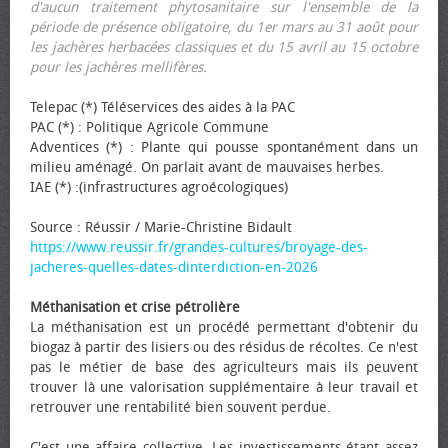
d'aucun traitement phytosanitaire sur l'ensemble de la
période de présence obligatoire, du 1er mars au 31 août pour
les jachères herbacées classiques et du 15 avril au 15 octobre
pour les jachères mellifères.
Telepac (*) Téléservices des aides à la PAC
PAC (*) : Politique Agricole Commune
Adventices (*) : Plante qui pousse spontanément dans un
milieu aménagé. On parlait avant de mauvaises herbes.
IAE (*) :(infrastructures agroécologiques)
Source : Réussir / Marie-Christine Bidault
https://www.reussir.fr/grandes-cultures/broyage-des-
jacheres-quelles-dates-dinterdiction-en-2026
Méthanisation et crise pétrolière
La méthanisation est un procédé permettant d'obtenir du
biogaz à partir des lisiers ou des résidus de récoltes. Ce n'est
pas le métier de base des agriculteurs mais ils peuvent
trouver là une valorisation supplémentaire à leur travail et
retrouver une rentabilité bien souvent perdue.
C'est une affaire collective. Les investissements étant assez