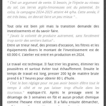
" C’est un argument de vente. Si besoin, je l’injecte au niveau
du sol. Les terres argilo-limoneuses ont du potentiel. En
colza, la campagne 2024-2025 atteint 44 q/ha. Cette année, il
est très beau, on devrait faire un peu mieux "
.
Tout cela est bien joli mais la transition demande des
investissements et du savoir faire.
" J’avais la volonté de produire autrement, sans forcément
trop sortir des sentiers battus"
.
Entre un trieur neuf, des presses d'occasion, les filtres et les
équipements divers le montant de l'investissement est de
60.000 €. L'atelier est entré en production en 2024.
Le travail est technique. Il faut trier les graines, éliminer les
poussières et surtout éviter tout échauffement. Ensuite le
temps de travail est long, presser 200 kg de matière brute
prend 6 à 7 heures pour obtenir 80 L d'huile.
" C’est le bon réglage pour ne pas avoir besoin d’être tout le
temps à côté et ne pas laisser trop d’huile dans les
tourteaux."
explique-t'il. Après le pressage vient le
décantage de 3 semaines en fût et aucun produit chimique
comme l'hexane n'est utilisé. Il a fallu ensuite démarcher,