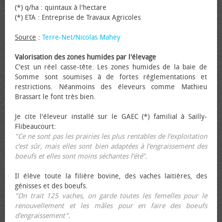
(*) q/ha : quintaux à l'hectare
(*) ETA : Entreprise de Travaux Agricoles
Source
:
Terre-Net/Nicolas Mahey
Valorisation des zones humides par l'élevage
C'est un réel casse-tête. Les zones humides de la baie de
Somme sont soumises à de fortes réglementations et
restrictions. Néanmoins des éleveurs comme Mathieu
Brassart le font très bien.
Je cite l'éleveur installé sur le GAEC (*) familial à Sailly-
Flibeaucourt:
"Ce ne sont pas les prairies les plus rentables de l’exploitation
c’est sûr, mais elles sont bien adaptées à l’engraissement des
bœufs et elles sont moins séchantes l’été".
Il élève toute la filière bovine, des vaches laitières, des
génisses et des bœufs.
"On trait 125 vaches, on garde toutes les femelles pour le
renouvellement et les mâles pour en faire des bœufs
d’engraissement".