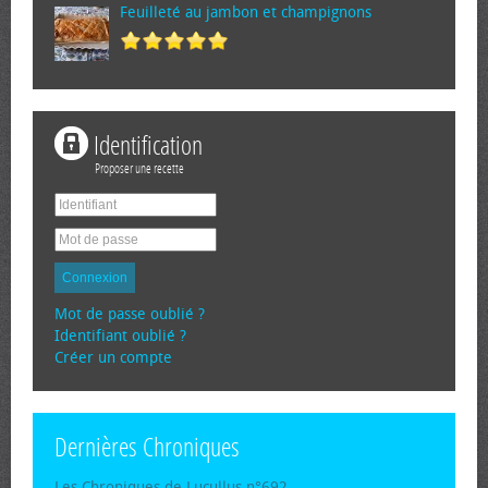
Feuilleté au jambon et champignons
Identification
Proposer une recette
Connexion
Mot de passe oublié ?
Identifiant oublié ?
Créer un compte
Dernières Chroniques
Les Chroniques de Lucullus n°692