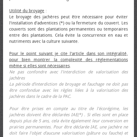
Utilité du broyage
:
Le broyage des jachères peut être nécessaire pour éviter
l'installation d'adventices (*) ou la fermeture du couvert. Les
couverts sont des plantations permanentes ou temporaires
entre des plantations. Cela évite la concurrence en eau et
nutriments avec la culture suivante.
Pour le point suivant je cite l'article dans son intégralité,
pour bien montrer la complexité des réglementations
même si elles sont nécessaires
.
Ne pas confondre avec l'interdiction de valorisation des
jachères
La période d’interdiction de broyage et fauchage ne doit pas
être confondue avec les règles liées à la valorisation des
jachères dans le cadre de la PAC.
Pour être prises en compte au titre de l'écorégime, les
jachères doivent être déclarées IAE(*) . Si elles sont en place
depuis plus de 5 ans, cela évite également leur conversion en
prairies permanentes. Pour être déclarée IAE, une jachère ne
doit faire l'objet d’aucune valorisation (pâture ou fauche) et