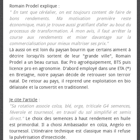
Romain Prodel explique :
" En tant que céréalier, on est toujours content de faire de
bons rendements. Ma motivation première reste
économique, mais je trouve aussi gratifiant d’aller au bout du
processus de transformation. À mon avis, il faut arrêter la
course aux rendements et miser davantage sur la
commercialisation pour mieux maîtriser ses prix."
Là aussi on est loin du paysan bourrin que certains aiment à
décrire lorsqu'ils sortent de leur "grande ville", Romain
Prodel a un beau cursus. Bac Pro agroéquipement, BTS puis
licence pro en agronomie. D'abord employé dans une ETA (*)
en Bretagne, notre paysan décide de retrouver son terroir
natal. De retour au pays, il reprend une exploitation en bio
délaissée et la convertit en traditionnel.
Je cite l'article
:
"Sa rotation associe colza, blé, orge, triticale G4 semences,
féverole et tournesol, en travail du sol simplifié et semis
direct."
Le choix des semences à haut rendement en huile
est primordial. Il a choisi Ambassador en colza, Angelo en
tournesol. L'itinéraire technique est classique mais il refuse
la pulvérisation d'insecticide.