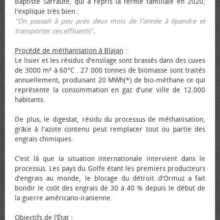
Baptiste Sarraute, qui a repris la ferme familiale en 2020,
l'explique très bien :
"On passait à peu près deux mois de l'année à épandre et
transporter ces effluents"
.
Procédé de méthanisation à Blajan
:
Le lisier et les résidus d'ensilage sont brassés dans des cuves
de 3000 m³ à 60°C . 27 000 tonnes de biomasse sont traités
annuellement, produisant 20 MWh(*) de bio-méthane ce qui
représente la consommation en gaz d'une ville de 12.000
habitants.
De plus, le digestat, résidu du processus de méthanisation,
grâce à l'azote contenu peut remplacer tout ou partie des
engrais chimiques.
C'est là que la situation internationale intervient dans le
processus. Les pays du Golfe étant les premiers producteurs
d'engrais au monde, le blocage du détroit d'Ormuz a fait
bondir le coût des engrais de 30 à 40 % depuis le début de
la guerre américano-iranienne.
Objectifs de l’État
: