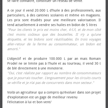
se faire connaître, constituer un réseau de vente.
A ce jour il vend 20.000 L d'huile à des professionnels, aux
particuliers, à des cantines scolaires et même en magasins.
Les prix sont étudiés pour une meilleure valorisation. Il
tend actuellement à vendre ses huiles en bidon de 5 litres
"Pour les clients le prix est moins cher, 4 €/l, et de mon côté
c’est moins coûteux que des bouteilles. II n’y a qu’une
étiquette, et les bidons sont réutilisables. En trois voyages
aller-retour de la ferme au consommateur, un bidon est
amorti."
L'objectif et de produire 100.000 L par an mais Romain
Prodel ne se limite pas à l'huile et au tourteau, il vend 30 t
de blé directement à une minoterie.
"Oui, c’est réaliste par rapport au nombre de consommateurs
que je pourrais toucher. L’engouement pour les circuits courts
se vérifie et je n’ai pas de concurrents dans mon secteur."
Voilà un agriculteur qui a compris qu'évoluer dans son projet
d'exploitation est un gage de meilleur revenu
Félicitation à lui et bon vent/