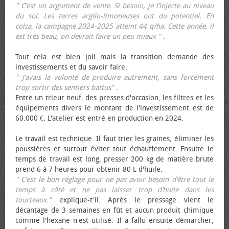
" C’est un argument de vente. Si besoin, je l’injecte au niveau
du sol. Les terres argilo-limoneuses ont du potentiel. En
colza, la campagne 2024-2025 atteint 44 q/ha. Cette année, il
est très beau, on devrait faire un peu mieux "
.
Tout cela est bien joli mais la transition demande des
investissements et du savoir faire.
" J’avais la volonté de produire autrement, sans forcément
trop sortir des sentiers battus"
.
Entre un trieur neuf, des presses d'occasion, les filtres et les
équipements divers le montant de l'investissement est de
60.000 €. L'atelier est entré en production en 2024.
Le travail est technique. Il faut trier les graines, éliminer les
poussières et surtout éviter tout échauffement. Ensuite le
temps de travail est long, presser 200 kg de matière brute
prend 6 à 7 heures pour obtenir 80 L d'huile.
" C’est le bon réglage pour ne pas avoir besoin d’être tout le
temps à côté et ne pas laisser trop d’huile dans les
tourteaux."
explique-t'il. Après le pressage vient le
décantage de 3 semaines en fût et aucun produit chimique
comme l'hexane n'est utilisé. Il a fallu ensuite démarcher,