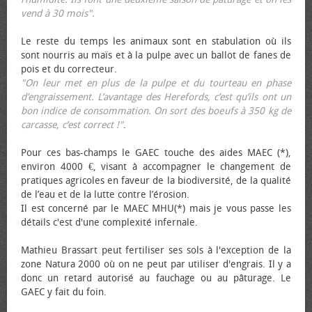
vend à 30 mois".
Le reste du temps les animaux sont en stabulation où ils
sont nourris au maïs et à la pulpe avec un ballot de fanes de
pois et du correcteur.
"On leur met en plus de la pulpe et du tourteau en phase
d’engraissement. L’avantage des Herefords, c’est qu’ils ont un
bon indice de consommation. On sort des bœufs à 350 kg de
carcasse, c’est correct !"
.
Pour ces bas-champs le GAEC touche des aides MAEC (*),
environ 4000 €, visant à accompagner le changement de
pratiques agricoles en faveur de la biodiversité, de la qualité
de l’eau et de la lutte contre l’érosion.
Il est concerné par le MAEC MHU(*) mais je vous passe les
détails c'est d'une complexité infernale.
Mathieu Brassart peut fertiliser ses sols à l'exception de la
zone Natura 2000 où on ne peut par utiliser d'engrais. Il y a
donc un retard autorisé au fauchage ou au pâturage. Le
GAEC y fait du foin.