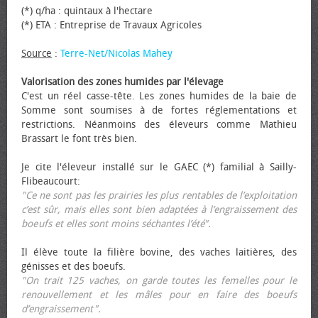
(*) q/ha : quintaux à l'hectare
(*) ETA : Entreprise de Travaux Agricoles
Source
:
Terre-Net/Nicolas Mahey
Valorisation des zones humides par l'élevage
C'est un réel casse-tête. Les zones humides de la baie de
Somme sont soumises à de fortes réglementations et
restrictions. Néanmoins des éleveurs comme Mathieu
Brassart le font très bien.
Je cite l'éleveur installé sur le GAEC (*) familial à Sailly-
Flibeaucourt:
"Ce ne sont pas les prairies les plus rentables de l’exploitation
c’est sûr, mais elles sont bien adaptées à l’engraissement des
bœufs et elles sont moins séchantes l’été".
Il élève toute la filière bovine, des vaches laitières, des
génisses et des bœufs.
"On trait 125 vaches, on garde toutes les femelles pour le
renouvellement et les mâles pour en faire des bœufs
d’engraissement".