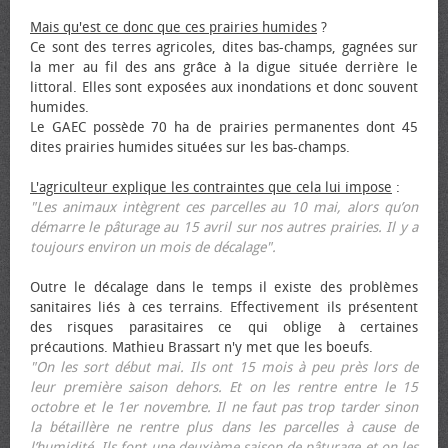
Mais qu'est ce donc que ces prairies humides
?
Ce sont des terres agricoles, dites bas-champs, gagnées sur
la mer au fil des ans grâce à la digue située derrière le
littoral. Elles sont exposées aux inondations et donc souvent
humides.
Le GAEC possède 70 ha de prairies permanentes dont 45
dites prairies humides situées sur les bas-champs.
L'agriculteur explique les contraintes que cela lui impose
:
"Les animaux intègrent ces parcelles au 10 mai, alors qu’on
démarre le pâturage au 15 avril sur nos autres prairies. Il y a
toujours environ un mois de décalage".
Outre le décalage dans le temps il existe des problèmes
sanitaires liés à ces terrains. Effectivement ils présentent
des risques parasitaires ce qui oblige à certaines
précautions. Mathieu Brassart n'y met que les bœufs.
"On les sort début mai. Ils ont 15 mois à peu près lors de
leur première saison dehors. Et on les rentre entre le 15
octobre et le 1er novembre. Il ne faut pas trop tarder sinon
la bétaillère ne rentre plus dans les parcelles à cause de
l’humidité. Ils font une deuxième saison de pâturage et on les