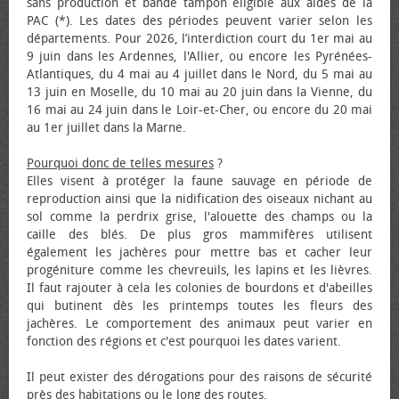
sans production et bande tampon éligible aux aides de la
PAC (*). Les dates des périodes peuvent varier selon les
départements. Pour 2026, l’interdiction court du 1er mai au
9 juin dans les Ardennes, l'Allier, ou encore les Pyrénées-
Atlantiques, du 4 mai au 4 juillet dans le Nord, du 5 mai au
13 juin en Moselle, du 10 mai au 20 juin dans la Vienne, du
16 mai au 24 juin dans le Loir-et-Cher, ou encore du 20 mai
au 1er juillet dans la Marne.
Pourquoi donc de telles mesures
?
Elles visent à protéger la faune sauvage en période de
reproduction ainsi que la nidification des oiseaux nichant au
sol comme la perdrix grise, l'alouette des champs ou la
caille des blés. De plus gros mammifères utilisent
également les jachères pour mettre bas et cacher leur
progéniture comme les chevreuils, les lapins et les lièvres.
Il faut rajouter à cela les colonies de bourdons et d'abeilles
qui butinent dès les printemps toutes les fleurs des
jachères. Le comportement des animaux peut varier en
fonction des régions et c'est pourquoi les dates varient.
Il peut exister des dérogations pour des raisons de sécurité
près des habitations ou le long des routes.