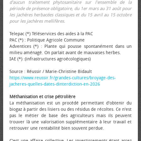
d'aucun traitement phytosanitaire sur l'ensemble de la
période de présence obligatoire, du 1er mars au 31 août pour
les jachères herbacées classiques et du 15 avril au 15 octobre
pour les jachères mellifères.
Telepac (*) Téléservices des aides à la PAC
PAC (*) : Politique Agricole Commune
Adventices (*) : Plante qui pousse spontanément dans un
milieu aménagé. On parlait avant de mauvaises herbes.
IAE (*) :(infrastructures agroécologiques)
Source : Réussir / Marie-Christine Bidault
https://www.reussir.fr/grandes-cultures/broyage-des-
jacheres-quelles-dates-dinterdiction-en-2026
Méthanisation et crise pétrolière
La méthanisation est un procédé permettant d'obtenir du
biogaz à partir des lisiers ou des résidus de récoltes. Ce n'est
pas le métier de base des agriculteurs mais ils peuvent
trouver là une valorisation supplémentaire à leur travail et
retrouver une rentabilité bien souvent perdue.
C'est une affaire collective. Les investissements étant assez