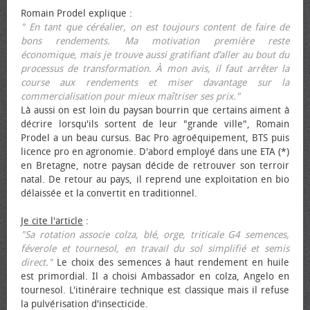
Romain Prodel explique :
" En tant que céréalier, on est toujours content de faire de
bons rendements. Ma motivation première reste
économique, mais je trouve aussi gratifiant d’aller au bout du
processus de transformation. À mon avis, il faut arrêter la
course aux rendements et miser davantage sur la
commercialisation pour mieux maîtriser ses prix."
Là aussi on est loin du paysan bourrin que certains aiment à
décrire lorsqu'ils sortent de leur "grande ville", Romain
Prodel a un beau cursus. Bac Pro agroéquipement, BTS puis
licence pro en agronomie. D'abord employé dans une ETA (*)
en Bretagne, notre paysan décide de retrouver son terroir
natal. De retour au pays, il reprend une exploitation en bio
délaissée et la convertit en traditionnel.
Je cite l'article
:
"Sa rotation associe colza, blé, orge, triticale G4 semences,
féverole et tournesol, en travail du sol simplifié et semis
direct."
Le choix des semences à haut rendement en huile
est primordial. Il a choisi Ambassador en colza, Angelo en
tournesol. L'itinéraire technique est classique mais il refuse
la pulvérisation d'insecticide.