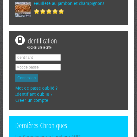
Feuilleté au jambon et champignons
Identification
Proposer une recette
Connexion
Mot de passe oublié ?
Identifiant oublié ?
Créer un compte
Dernières Chroniques
Les Chroniques de Lucullus n°692