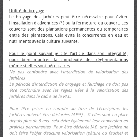
Utilité du broyage
:
Le broyage des jachères peut être nécessaire pour éviter
l'installation d'adventices (*) ou la fermeture du couvert. Les
couverts sont des plantations permanentes ou temporaires
entre des plantations. Cela évite la concurrence en eau et
nutriments avec la culture suivante.
Pour le point suivant je cite l'article dans son intégralité,
pour bien montrer la complexité des réglementations
même si elles sont nécessaires
.
Ne pas confondre avec l'interdiction de valorisation des
jachères
La période d’interdiction de broyage et fauchage ne doit pas
être confondue avec les règles liées à la valorisation des
jachères dans le cadre de la PAC.
Pour être prises en compte au titre de l'écorégime, les
jachères doivent être déclarées IAE(*) . Si elles sont en place
depuis plus de 5 ans, cela évite également leur conversion en
prairies permanentes. Pour être déclarée IAE, une jachère ne
doit faire l'objet d’aucune valorisation (pâture ou fauche) et