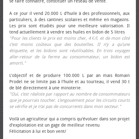
se faire connaître, constituer un réseau de vente.
A ce jour il vend 20.000 L d'huile à des professionnels, aux
particuliers, à des cantines scolaires et même en magasins.
Les prix sont étudiés pour une meilleure valorisation. Il
tend actuellement à vendre ses huiles en bidon de 5 litres
"Pour les clients le prix est moins cher, 4 €/l, et de mon côté
c’est moins coûteux que des bouteilles. II n’y a qu’une
étiquette, et les bidons sont réutilisables. En trois voyages
aller-retour de la ferme au consommateur, un bidon est
amorti."
L'objectif et de produire 100.000 L par an mais Romain
Prodel ne se limite pas à l'huile et au tourteau, il vend 30 t
de blé directement à une minoterie.
"Oui, c’est réaliste par rapport au nombre de consommateurs
que je pourrais toucher. L’engouement pour les circuits courts
se vérifie et je n’ai pas de concurrents dans mon secteur."
Voilà un agriculteur qui a compris qu'évoluer dans son projet
d'exploitation est un gage de meilleur revenu
Félicitation à lui et bon vent/