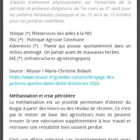
d'aucun traitement phytosanitaire sur l'ensemble de la
période de présence obligatoire, du 1er mars au 31 août pour
les jachères herbacées classiques et du 15 avril au 15 octobre
pour les jachères mellifères.
Telepac (*) Téléservices des aides à la PAC
PAC (*) : Politique Agricole Commune
Adventices (*) : Plante qui pousse spontanément dans un
milieu aménagé. On parlait avant de mauvaises herbes.
IAE (*) :(infrastructures agroécologiques)
Source : Réussir / Marie-Christine Bidault
https://www.reussir.fr/grandes-cultures/broyage-des-
jacheres-quelles-dates-dinterdiction-en-2026
Méthanisation et crise pétrolière
La méthanisation est un procédé permettant d'obtenir du
biogaz à partir des lisiers ou des résidus de récoltes. Ce n'est
pas le métier de base des agriculteurs mais ils peuvent
trouver là une valorisation supplémentaire à leur travail et
retrouver une rentabilité bien souvent perdue.
C'est une affaire collective. Les investissements étant assez