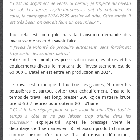
" C’est un argument de vente. Si besoin, je l’injecte au niveau
du sol. Les terres argilo-limoneuses ont du potentiel. En
colza, la campagne 2024-2025 atteint 44 q/ha. Cette année, il
est très beau, on devrait faire un peu mieux "
.
Tout cela est bien joli mais la transition demande des
investissements et du savoir faire.
" J’avais la volonté de produire autrement, sans forcément
trop sortir des sentiers battus"
.
Entre un trieur neuf, des presses d'occasion, les filtres et les
équipements divers le montant de l'investissement est de
60.000 €. L'atelier est entré en production en 2024.
Le travail est technique. Il faut trier les graines, éliminer les
poussières et surtout éviter tout échauffement. Ensuite le
temps de travail est long, presser 200 kg de matière brute
prend 6 à 7 heures pour obtenir 80 L d'huile.
" C’est le bon réglage pour ne pas avoir besoin d’être tout le
temps à côté et ne pas laisser trop d’huile dans les
tourteaux."
explique-t'il. Après le pressage vient le
décantage de 3 semaines en fût et aucun produit chimique
comme l'hexane n'est utilisé. Il a fallu ensuite démarcher,