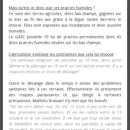
Mais qu'est ce donc que ces prairies humides
?
Ce sont des terres agricoles, dites bas-champs, gagnées sur
la mer au fil des ans grâce à la digue située derrière le
littoral. Elles sont exposées aux inondations et donc souvent
humides.
Le GAEC possède 70 ha de prairies permanentes dont 45
dites prairies humides situées sur les bas-champs.
L'agriculteur explique les contraintes que cela lui impose
:
"Les animaux intègrent ces parcelles au 10 mai, alors qu’on
démarre le pâturage au 15 avril sur nos autres prairies. Il y a
toujours environ un mois de décalage".
Outre le décalage dans le temps il existe des problèmes
sanitaires liés à ces terrains. Effectivement ils présentent
des risques parasitaires ce qui oblige à certaines
précautions. Mathieu Brassart n'y met que les bœufs.
"On les sort début mai. Ils ont 15 mois à peu près lors de
leur première saison dehors. Et on les rentre entre le 15
octobre et le 1er novembre. Il ne faut pas trop tarder sinon
la bétaillère ne rentre plus dans les parcelles à cause de
l’humidité. Ils font une deuxième saison de pâturage et on les