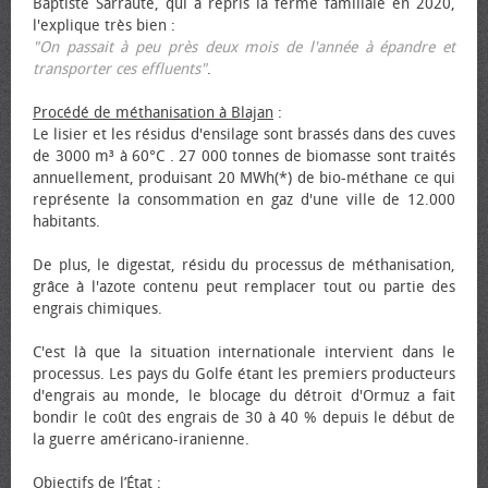
Baptiste Sarraute, qui a repris la ferme familiale en 2020,
l'explique très bien :
"On passait à peu près deux mois de l'année à épandre et
transporter ces effluents"
.
Procédé de méthanisation à Blajan
:
Le lisier et les résidus d'ensilage sont brassés dans des cuves
de 3000 m³ à 60°C . 27 000 tonnes de biomasse sont traités
annuellement, produisant 20 MWh(*) de bio-méthane ce qui
représente la consommation en gaz d'une ville de 12.000
habitants.
De plus, le digestat, résidu du processus de méthanisation,
grâce à l'azote contenu peut remplacer tout ou partie des
engrais chimiques.
C'est là que la situation internationale intervient dans le
processus. Les pays du Golfe étant les premiers producteurs
d'engrais au monde, le blocage du détroit d'Ormuz a fait
bondir le coût des engrais de 30 à 40 % depuis le début de
la guerre américano-iranienne.
Objectifs de l’État
: