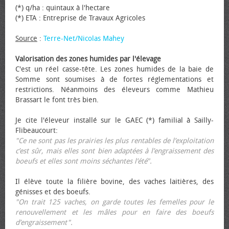
(*) q/ha : quintaux à l'hectare
(*) ETA : Entreprise de Travaux Agricoles
Source
:
Terre-Net/Nicolas Mahey
Valorisation des zones humides par l'élevage
C'est un réel casse-tête. Les zones humides de la baie de
Somme sont soumises à de fortes réglementations et
restrictions. Néanmoins des éleveurs comme Mathieu
Brassart le font très bien.
Je cite l'éleveur installé sur le GAEC (*) familial à Sailly-
Flibeaucourt:
"Ce ne sont pas les prairies les plus rentables de l’exploitation
c’est sûr, mais elles sont bien adaptées à l’engraissement des
bœufs et elles sont moins séchantes l’été".
Il élève toute la filière bovine, des vaches laitières, des
génisses et des bœufs.
"On trait 125 vaches, on garde toutes les femelles pour le
renouvellement et les mâles pour en faire des bœufs
d’engraissement".