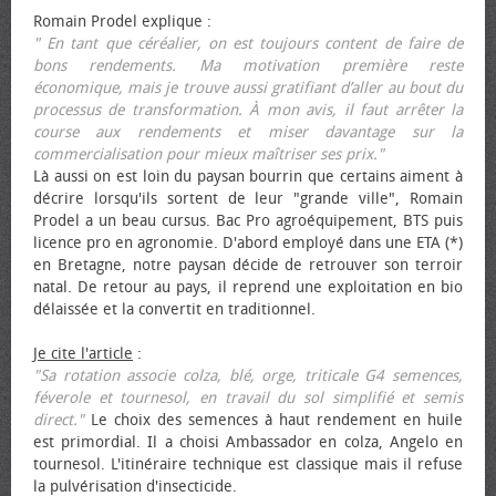
Romain Prodel explique :
" En tant que céréalier, on est toujours content de faire de
bons rendements. Ma motivation première reste
économique, mais je trouve aussi gratifiant d’aller au bout du
processus de transformation. À mon avis, il faut arrêter la
course aux rendements et miser davantage sur la
commercialisation pour mieux maîtriser ses prix."
Là aussi on est loin du paysan bourrin que certains aiment à
décrire lorsqu'ils sortent de leur "grande ville", Romain
Prodel a un beau cursus. Bac Pro agroéquipement, BTS puis
licence pro en agronomie. D'abord employé dans une ETA (*)
en Bretagne, notre paysan décide de retrouver son terroir
natal. De retour au pays, il reprend une exploitation en bio
délaissée et la convertit en traditionnel.
Je cite l'article
:
"Sa rotation associe colza, blé, orge, triticale G4 semences,
féverole et tournesol, en travail du sol simplifié et semis
direct."
Le choix des semences à haut rendement en huile
est primordial. Il a choisi Ambassador en colza, Angelo en
tournesol. L'itinéraire technique est classique mais il refuse
la pulvérisation d'insecticide.