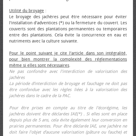
Utilité du broyage
:
Le broyage des jachères peut être nécessaire pour éviter
l'installation d'adventices (*) ou la fermeture du couvert. Les
couverts sont des plantations permanentes ou temporaires
entre des plantations. Cela évite la concurrence en eau et
nutriments avec la culture suivante.
Pour le point suivant je cite l'article dans son intégralité,
pour bien montrer la complexité des réglementations
même si elles sont nécessaires
.
Ne pas confondre avec l'interdiction de valorisation des
jachères
La période d’interdiction de broyage et fauchage ne doit pas
être confondue avec les règles liées à la valorisation des
jachères dans le cadre de la PAC.
Pour être prises en compte au titre de l'écorégime, les
jachères doivent être déclarées IAE(*) . Si elles sont en place
depuis plus de 5 ans, cela évite également leur conversion en
prairies permanentes. Pour être déclarée IAE, une jachère ne
doit faire l'objet d’aucune valorisation (pâture ou fauche) et