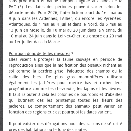
sans production et bande tampon éligible aux aides de la
PAC (*). Les dates des périodes peuvent varier selon les
départements. Pour 2026, l’interdiction court du 1er mai au
9 juin dans les Ardennes, l'Allier, ou encore les Pyrénées-
Atlantiques, du 4 mai au 4 juillet dans le Nord, du 5 mai au
13 juin en Moselle, du 10 mai au 20 juin dans la Vienne, du
16 mai au 24 juin dans le Loir-et-Cher, ou encore du 20 mai
au 1er juillet dans la Marne.
Pourquoi donc de telles mesures
?
Elles visent à protéger la faune sauvage en période de
reproduction ainsi que la nidification des oiseaux nichant au
sol comme la perdrix grise, l'alouette des champs ou la
caille des blés. De plus gros mammifères utilisent
également les jachères pour mettre bas et cacher leur
progéniture comme les chevreuils, les lapins et les lièvres.
Il faut rajouter à cela les colonies de bourdons et d'abeilles
qui butinent dès les printemps toutes les fleurs des
jachères. Le comportement des animaux peut varier en
fonction des régions et c'est pourquoi les dates varient.
Il peut exister des dérogations pour des raisons de sécurité
près des habitations ou le long des routes.