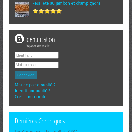
Feuilleté au jambon et champignons
Identification
Proposer une recette
Connexion
Mot de passe oublié ?
Identifiant oublié ?
Créer un compte
Dernières Chroniques
Les Chroniques de Lucullus n°692