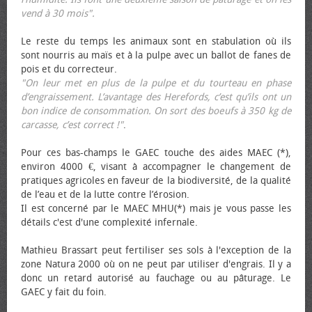
vend à 30 mois".
Le reste du temps les animaux sont en stabulation où ils
sont nourris au maïs et à la pulpe avec un ballot de fanes de
pois et du correcteur.
"On leur met en plus de la pulpe et du tourteau en phase
d’engraissement. L’avantage des Herefords, c’est qu’ils ont un
bon indice de consommation. On sort des bœufs à 350 kg de
carcasse, c’est correct !"
.
Pour ces bas-champs le GAEC touche des aides MAEC (*),
environ 4000 €, visant à accompagner le changement de
pratiques agricoles en faveur de la biodiversité, de la qualité
de l’eau et de la lutte contre l’érosion.
Il est concerné par le MAEC MHU(*) mais je vous passe les
détails c'est d'une complexité infernale.
Mathieu Brassart peut fertiliser ses sols à l'exception de la
zone Natura 2000 où on ne peut par utiliser d'engrais. Il y a
donc un retard autorisé au fauchage ou au pâturage. Le
GAEC y fait du foin.