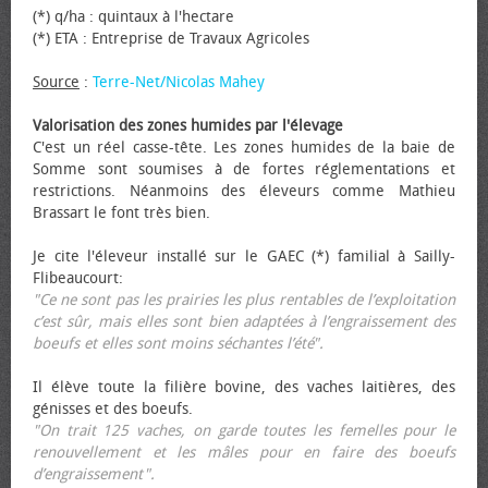
(*) q/ha : quintaux à l'hectare
(*) ETA : Entreprise de Travaux Agricoles
Source
:
Terre-Net/Nicolas Mahey
Valorisation des zones humides par l'élevage
C'est un réel casse-tête. Les zones humides de la baie de
Somme sont soumises à de fortes réglementations et
restrictions. Néanmoins des éleveurs comme Mathieu
Brassart le font très bien.
Je cite l'éleveur installé sur le GAEC (*) familial à Sailly-
Flibeaucourt:
"Ce ne sont pas les prairies les plus rentables de l’exploitation
c’est sûr, mais elles sont bien adaptées à l’engraissement des
bœufs et elles sont moins séchantes l’été".
Il élève toute la filière bovine, des vaches laitières, des
génisses et des bœufs.
"On trait 125 vaches, on garde toutes les femelles pour le
renouvellement et les mâles pour en faire des bœufs
d’engraissement".