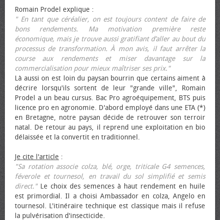
Romain Prodel explique :
" En tant que céréalier, on est toujours content de faire de
bons rendements. Ma motivation première reste
économique, mais je trouve aussi gratifiant d’aller au bout du
processus de transformation. À mon avis, il faut arrêter la
course aux rendements et miser davantage sur la
commercialisation pour mieux maîtriser ses prix."
Là aussi on est loin du paysan bourrin que certains aiment à
décrire lorsqu'ils sortent de leur "grande ville", Romain
Prodel a un beau cursus. Bac Pro agroéquipement, BTS puis
licence pro en agronomie. D'abord employé dans une ETA (*)
en Bretagne, notre paysan décide de retrouver son terroir
natal. De retour au pays, il reprend une exploitation en bio
délaissée et la convertit en traditionnel.
Je cite l'article
:
"Sa rotation associe colza, blé, orge, triticale G4 semences,
féverole et tournesol, en travail du sol simplifié et semis
direct."
Le choix des semences à haut rendement en huile
est primordial. Il a choisi Ambassador en colza, Angelo en
tournesol. L'itinéraire technique est classique mais il refuse
la pulvérisation d'insecticide.