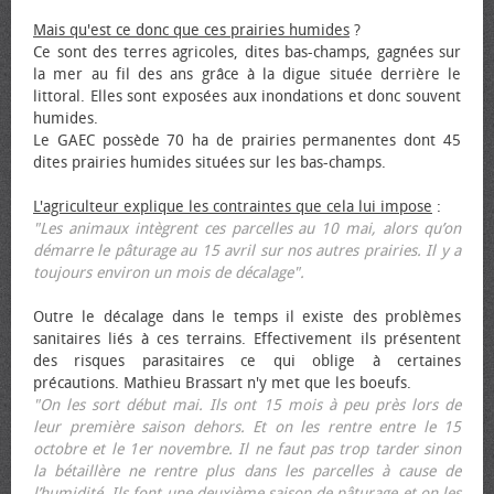
Mais qu'est ce donc que ces prairies humides
?
Ce sont des terres agricoles, dites bas-champs, gagnées sur
la mer au fil des ans grâce à la digue située derrière le
littoral. Elles sont exposées aux inondations et donc souvent
humides.
Le GAEC possède 70 ha de prairies permanentes dont 45
dites prairies humides situées sur les bas-champs.
L'agriculteur explique les contraintes que cela lui impose
:
"Les animaux intègrent ces parcelles au 10 mai, alors qu’on
démarre le pâturage au 15 avril sur nos autres prairies. Il y a
toujours environ un mois de décalage".
Outre le décalage dans le temps il existe des problèmes
sanitaires liés à ces terrains. Effectivement ils présentent
des risques parasitaires ce qui oblige à certaines
précautions. Mathieu Brassart n'y met que les bœufs.
"On les sort début mai. Ils ont 15 mois à peu près lors de
leur première saison dehors. Et on les rentre entre le 15
octobre et le 1er novembre. Il ne faut pas trop tarder sinon
la bétaillère ne rentre plus dans les parcelles à cause de
l’humidité. Ils font une deuxième saison de pâturage et on les