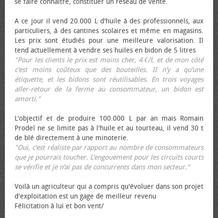
se faire connaître, constituer un réseau de vente.
A ce jour il vend 20.000 L d'huile à des professionnels, aux
particuliers, à des cantines scolaires et même en magasins.
Les prix sont étudiés pour une meilleure valorisation. Il
tend actuellement à vendre ses huiles en bidon de 5 litres
"Pour les clients le prix est moins cher, 4 €/l, et de mon côté
c’est moins coûteux que des bouteilles. II n’y a qu’une
étiquette, et les bidons sont réutilisables. En trois voyages
aller-retour de la ferme au consommateur, un bidon est
amorti."
L'objectif et de produire 100.000 L par an mais Romain
Prodel ne se limite pas à l'huile et au tourteau, il vend 30 t
de blé directement à une minoterie.
"Oui, c’est réaliste par rapport au nombre de consommateurs
que je pourrais toucher. L’engouement pour les circuits courts
se vérifie et je n’ai pas de concurrents dans mon secteur."
Voilà un agriculteur qui a compris qu'évoluer dans son projet
d'exploitation est un gage de meilleur revenu
Félicitation à lui et bon vent/