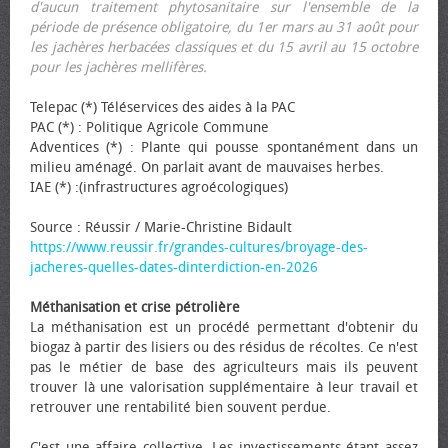
d'aucun traitement phytosanitaire sur l'ensemble de la
période de présence obligatoire, du 1er mars au 31 août pour
les jachères herbacées classiques et du 15 avril au 15 octobre
pour les jachères mellifères.
Telepac (*) Téléservices des aides à la PAC
PAC (*) : Politique Agricole Commune
Adventices (*) : Plante qui pousse spontanément dans un
milieu aménagé. On parlait avant de mauvaises herbes.
IAE (*) :(infrastructures agroécologiques)
Source : Réussir / Marie-Christine Bidault
https://www.reussir.fr/grandes-cultures/broyage-des-
jacheres-quelles-dates-dinterdiction-en-2026
Méthanisation et crise pétrolière
La méthanisation est un procédé permettant d'obtenir du
biogaz à partir des lisiers ou des résidus de récoltes. Ce n'est
pas le métier de base des agriculteurs mais ils peuvent
trouver là une valorisation supplémentaire à leur travail et
retrouver une rentabilité bien souvent perdue.
C'est une affaire collective. Les investissements étant assez