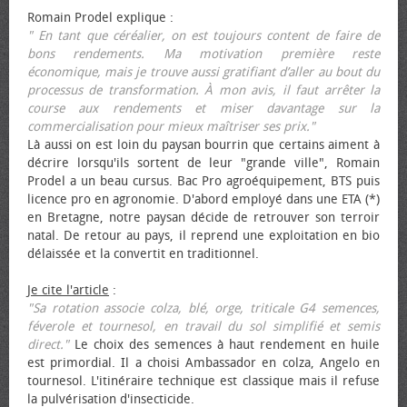
Romain Prodel explique :
" En tant que céréalier, on est toujours content de faire de
bons rendements. Ma motivation première reste
économique, mais je trouve aussi gratifiant d’aller au bout du
processus de transformation. À mon avis, il faut arrêter la
course aux rendements et miser davantage sur la
commercialisation pour mieux maîtriser ses prix."
Là aussi on est loin du paysan bourrin que certains aiment à
décrire lorsqu'ils sortent de leur "grande ville", Romain
Prodel a un beau cursus. Bac Pro agroéquipement, BTS puis
licence pro en agronomie. D'abord employé dans une ETA (*)
en Bretagne, notre paysan décide de retrouver son terroir
natal. De retour au pays, il reprend une exploitation en bio
délaissée et la convertit en traditionnel.
Je cite l'article
:
"Sa rotation associe colza, blé, orge, triticale G4 semences,
féverole et tournesol, en travail du sol simplifié et semis
direct."
Le choix des semences à haut rendement en huile
est primordial. Il a choisi Ambassador en colza, Angelo en
tournesol. L'itinéraire technique est classique mais il refuse
la pulvérisation d'insecticide.