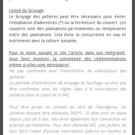
Utilité du broyage
:
Le broyage des jachères peut être nécessaire pour éviter
l'installation d'adventices (*) ou la fermeture du couvert. Les
couverts sont des plantations permanentes ou temporaires
entre des plantations. Cela évite la concurrence en eau et
nutriments avec la culture suivante.
Pour le point suivant je cite l'article dans son intégralité,
pour bien montrer la complexité des réglementations
même si elles sont nécessaires
.
Ne pas confondre avec l'interdiction de valorisation des
jachères
La période d’interdiction de broyage et fauchage ne doit pas
être confondue avec les règles liées à la valorisation des
jachères dans le cadre de la PAC.
Pour être prises en compte au titre de l'écorégime, les
jachères doivent être déclarées IAE(*) . Si elles sont en place
depuis plus de 5 ans, cela évite également leur conversion en
prairies permanentes. Pour être déclarée IAE, une jachère ne
doit faire l'objet d’aucune valorisation (pâture ou fauche) et