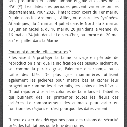
sans production et bande tampon éligible aux aides de la
PAC (*). Les dates des périodes peuvent varier selon les
départements. Pour 2026, l’interdiction court du 1er mai au
9 juin dans les Ardennes, l'Allier, ou encore les Pyrénées-
Atlantiques, du 4 mai au 4 juillet dans le Nord, du 5 mai au
13 juin en Moselle, du 10 mai au 20 juin dans la Vienne, du
16 mai au 24 juin dans le Loir-et-Cher, ou encore du 20 mai
au 1er juillet dans la Marne.
Pourquoi donc de telles mesures
?
Elles visent à protéger la faune sauvage en période de
reproduction ainsi que la nidification des oiseaux nichant au
sol comme la perdrix grise, l'alouette des champs ou la
caille des blés. De plus gros mammifères utilisent
également les jachères pour mettre bas et cacher leur
progéniture comme les chevreuils, les lapins et les lièvres.
Il faut rajouter à cela les colonies de bourdons et d'abeilles
qui butinent dès les printemps toutes les fleurs des
jachères. Le comportement des animaux peut varier en
fonction des régions et c'est pourquoi les dates varient.
Il peut exister des dérogations pour des raisons de sécurité
près des habitations ou le long des routes.