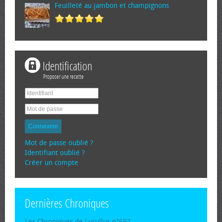
Feuilleté au jambon et champignons
Identification
Proposer une recette
Connexion
Mot de passe oublié ?
Identifiant oublié ?
Créer un compte
Dernières Chroniques
Les Chroniques de Lucullus n°692