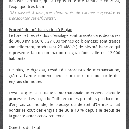
Baptiste Sarraute, qui a repris la ferme familiale en 2020,
l'explique très bien :
"On passait à peu près deux mois de l'année à épandre et
transporter ces effluents"
.
Procédé de méthanisation à Blajan
:
Le lisier et les résidus d'ensilage sont brassés dans des cuves
de 3000 m³ à 60°C . 27 000 tonnes de biomasse sont traités
annuellement, produisant 20 MWh(*) de bio-méthane ce qui
représente la consommation en gaz d'une ville de 12.000
habitants.
De plus, le digestat, résidu du processus de méthanisation,
grâce à l'azote contenu peut remplacer tout ou partie des
engrais chimiques.
C'est là que la situation internationale intervient dans le
processus. Les pays du Golfe étant les premiers producteurs
d'engrais au monde, le blocage du détroit d'Ormuz a fait
bondir le coût des engrais de 30 à 40 % depuis le début de
la guerre américano-iranienne.
Objectifs de l’État
: