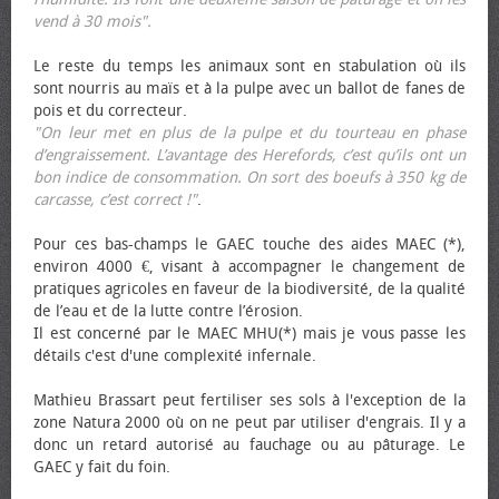
vend à 30 mois".
Le reste du temps les animaux sont en stabulation où ils
sont nourris au maïs et à la pulpe avec un ballot de fanes de
pois et du correcteur.
"On leur met en plus de la pulpe et du tourteau en phase
d’engraissement. L’avantage des Herefords, c’est qu’ils ont un
bon indice de consommation. On sort des bœufs à 350 kg de
carcasse, c’est correct !"
.
Pour ces bas-champs le GAEC touche des aides MAEC (*),
environ 4000 €, visant à accompagner le changement de
pratiques agricoles en faveur de la biodiversité, de la qualité
de l’eau et de la lutte contre l’érosion.
Il est concerné par le MAEC MHU(*) mais je vous passe les
détails c'est d'une complexité infernale.
Mathieu Brassart peut fertiliser ses sols à l'exception de la
zone Natura 2000 où on ne peut par utiliser d'engrais. Il y a
donc un retard autorisé au fauchage ou au pâturage. Le
GAEC y fait du foin.