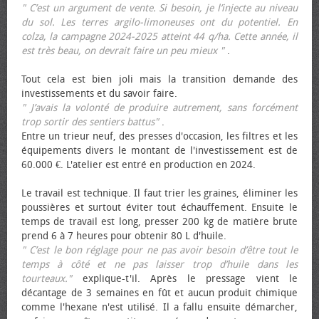
" C’est un argument de vente. Si besoin, je l’injecte au niveau
du sol. Les terres argilo-limoneuses ont du potentiel. En
colza, la campagne 2024-2025 atteint 44 q/ha. Cette année, il
est très beau, on devrait faire un peu mieux "
.
Tout cela est bien joli mais la transition demande des
investissements et du savoir faire.
" J’avais la volonté de produire autrement, sans forcément
trop sortir des sentiers battus"
.
Entre un trieur neuf, des presses d'occasion, les filtres et les
équipements divers le montant de l'investissement est de
60.000 €. L'atelier est entré en production en 2024.
Le travail est technique. Il faut trier les graines, éliminer les
poussières et surtout éviter tout échauffement. Ensuite le
temps de travail est long, presser 200 kg de matière brute
prend 6 à 7 heures pour obtenir 80 L d'huile.
" C’est le bon réglage pour ne pas avoir besoin d’être tout le
temps à côté et ne pas laisser trop d’huile dans les
tourteaux."
explique-t'il. Après le pressage vient le
décantage de 3 semaines en fût et aucun produit chimique
comme l'hexane n'est utilisé. Il a fallu ensuite démarcher,