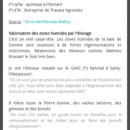
(*) q/ha : quintaux à l'hectare
(*) ETA : Entreprise de Travaux Agricoles
Source
:
Terre-Net/Nicolas Mahey
Valorisation des zones humides par l'élevage
C'est un réel casse-tête. Les zones humides de la baie de
Somme sont soumises à de fortes réglementations et
restrictions. Néanmoins des éleveurs comme Mathieu
Brassart le font très bien.
Je cite l'éleveur installé sur le GAEC (*) familial à Sailly-
Flibeaucourt:
"Ce ne sont pas les prairies les plus rentables de l’exploitation
c’est sûr, mais elles sont bien adaptées à l’engraissement des
bœufs et elles sont moins séchantes l’été".
Il élève toute la filière bovine, des vaches laitières, des
génisses et des bœufs.
"On trait 125 vaches, on garde toutes les femelles pour le
renouvellement et les mâles pour en faire des bœufs
d’engraissement".