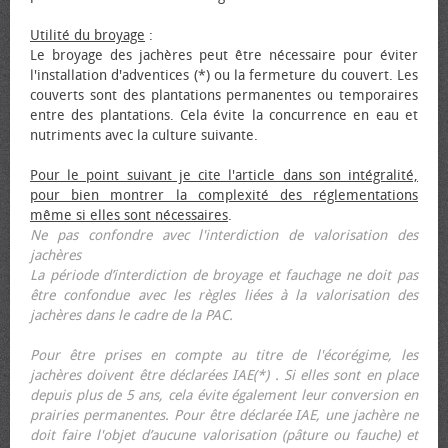
Utilité du broyage
:
Le broyage des jachères peut être nécessaire pour éviter
l'installation d'adventices (*) ou la fermeture du couvert. Les
couverts sont des plantations permanentes ou temporaires
entre des plantations. Cela évite la concurrence en eau et
nutriments avec la culture suivante.
Pour le point suivant je cite l'article dans son intégralité,
pour bien montrer la complexité des réglementations
même si elles sont nécessaires
.
Ne pas confondre avec l'interdiction de valorisation des
jachères
La période d’interdiction de broyage et fauchage ne doit pas
être confondue avec les règles liées à la valorisation des
jachères dans le cadre de la PAC.
Pour être prises en compte au titre de l'écorégime, les
jachères doivent être déclarées IAE(*) . Si elles sont en place
depuis plus de 5 ans, cela évite également leur conversion en
prairies permanentes. Pour être déclarée IAE, une jachère ne
doit faire l'objet d’aucune valorisation (pâture ou fauche) et