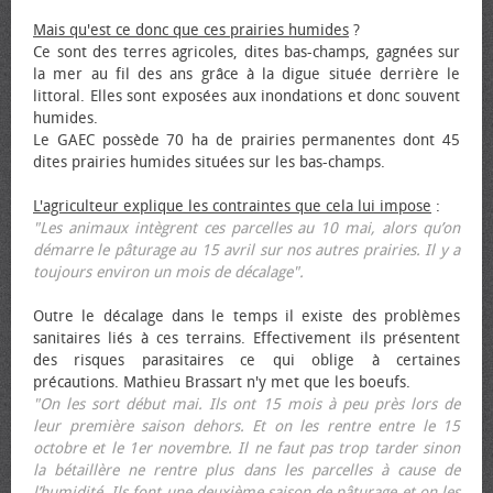
Mais qu'est ce donc que ces prairies humides
?
Ce sont des terres agricoles, dites bas-champs, gagnées sur
la mer au fil des ans grâce à la digue située derrière le
littoral. Elles sont exposées aux inondations et donc souvent
humides.
Le GAEC possède 70 ha de prairies permanentes dont 45
dites prairies humides situées sur les bas-champs.
L'agriculteur explique les contraintes que cela lui impose
:
"Les animaux intègrent ces parcelles au 10 mai, alors qu’on
démarre le pâturage au 15 avril sur nos autres prairies. Il y a
toujours environ un mois de décalage".
Outre le décalage dans le temps il existe des problèmes
sanitaires liés à ces terrains. Effectivement ils présentent
des risques parasitaires ce qui oblige à certaines
précautions. Mathieu Brassart n'y met que les bœufs.
"On les sort début mai. Ils ont 15 mois à peu près lors de
leur première saison dehors. Et on les rentre entre le 15
octobre et le 1er novembre. Il ne faut pas trop tarder sinon
la bétaillère ne rentre plus dans les parcelles à cause de
l’humidité. Ils font une deuxième saison de pâturage et on les