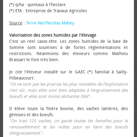
(*) q/ha : quintaux à l'hectare
(*) ETA : Entreprise de Travaux Agricoles
Source
:
Terre-Net/Nicolas Mahey
Valorisation des zones humides par l'élevage
C'est un réel casse-tête. Les zones humides de la baie de
Somme sont soumises à de fortes réglementations et
restrictions. Néanmoins des éleveurs comme Mathieu
Brassart le font très bien.
Je cite l'éleveur installé sur le GAEC (*) familial à Sailly-
Flibeaucourt:
"Ce ne sont pas les prairies les plus rentables de l’exploitation
c’est sûr, mais elles sont bien adaptées à l’engraissement des
bœufs et elles sont moins séchantes l’été".
Il élève toute la filière bovine, des vaches laitières, des
génisses et des bœufs.
"On trait 125 vaches, on garde toutes les femelles pour le
renouvellement et les mâles pour en faire des bœufs
d’engraissement".