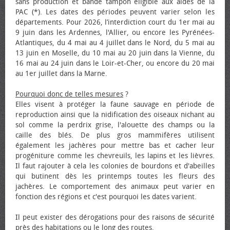
sans production et bande tampon éligible aux aides de la
PAC (*). Les dates des périodes peuvent varier selon les
départements. Pour 2026, l’interdiction court du 1er mai au
9 juin dans les Ardennes, l'Allier, ou encore les Pyrénées-
Atlantiques, du 4 mai au 4 juillet dans le Nord, du 5 mai au
13 juin en Moselle, du 10 mai au 20 juin dans la Vienne, du
16 mai au 24 juin dans le Loir-et-Cher, ou encore du 20 mai
au 1er juillet dans la Marne.
Pourquoi donc de telles mesures
?
Elles visent à protéger la faune sauvage en période de
reproduction ainsi que la nidification des oiseaux nichant au
sol comme la perdrix grise, l'alouette des champs ou la
caille des blés. De plus gros mammifères utilisent
également les jachères pour mettre bas et cacher leur
progéniture comme les chevreuils, les lapins et les lièvres.
Il faut rajouter à cela les colonies de bourdons et d'abeilles
qui butinent dès les printemps toutes les fleurs des
jachères. Le comportement des animaux peut varier en
fonction des régions et c'est pourquoi les dates varient.
Il peut exister des dérogations pour des raisons de sécurité
près des habitations ou le long des routes.