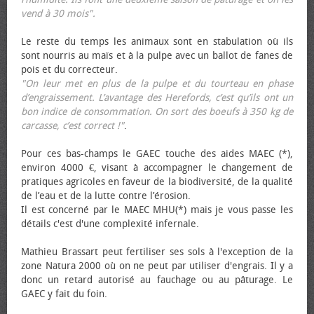
vend à 30 mois".
Le reste du temps les animaux sont en stabulation où ils
sont nourris au maïs et à la pulpe avec un ballot de fanes de
pois et du correcteur.
"On leur met en plus de la pulpe et du tourteau en phase
d’engraissement. L’avantage des Herefords, c’est qu’ils ont un
bon indice de consommation. On sort des bœufs à 350 kg de
carcasse, c’est correct !"
.
Pour ces bas-champs le GAEC touche des aides MAEC (*),
environ 4000 €, visant à accompagner le changement de
pratiques agricoles en faveur de la biodiversité, de la qualité
de l’eau et de la lutte contre l’érosion.
Il est concerné par le MAEC MHU(*) mais je vous passe les
détails c'est d'une complexité infernale.
Mathieu Brassart peut fertiliser ses sols à l'exception de la
zone Natura 2000 où on ne peut par utiliser d'engrais. Il y a
donc un retard autorisé au fauchage ou au pâturage. Le
GAEC y fait du foin.