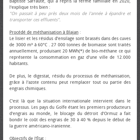
Baptiste Sarraute, qui a repris la ferme familiale en 2020,
l'explique très bien :
"On passait à peu près deux mois de l'année à épandre et
transporter ces effluents"
.
Procédé de méthanisation à Blajan
:
Le lisier et les résidus d'ensilage sont brassés dans des cuves
de 3000 m³ à 60°C . 27 000 tonnes de biomasse sont traités
annuellement, produisant 20 MWh(*) de bio-méthane ce qui
représente la consommation en gaz d'une ville de 12.000
habitants.
De plus, le digestat, résidu du processus de méthanisation,
grâce à l'azote contenu peut remplacer tout ou partie des
engrais chimiques.
C'est là que la situation internationale intervient dans le
processus. Les pays du Golfe étant les premiers producteurs
d'engrais au monde, le blocage du détroit d'Ormuz a fait
bondir le coût des engrais de 30 à 40 % depuis le début de
la guerre américano-iranienne.
Objectifs de l’État
: