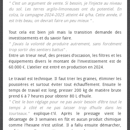
" C’est un argument de vente. Si besoin, je l’injecte au niveau
du sol. Les terres argilo-limoneuses ont du potentiel. En
colza, la campagne 2024-2025 atteint 44 q/ha. Cette année, il
est très beau, on devrait faire un peu mieux "
.
Tout cela est bien joli mais la transition demande des
investissements et du savoir faire.
" J’avais la volonté de produire autrement, sans forcément
trop sortir des sentiers battus"
.
Entre un trieur neuf, des presses d'occasion, les filtres et les
équipements divers le montant de l'investissement est de
60.000 €. L'atelier est entré en production en 2024.
Le travail est technique. Il faut trier les graines, éliminer les
poussières et surtout éviter tout échauffement. Ensuite le
temps de travail est long, presser 200 kg de matière brute
prend 6 à 7 heures pour obtenir 80 L d'huile.
" C’est le bon réglage pour ne pas avoir besoin d’être tout le
temps à côté et ne pas laisser trop d’huile dans les
tourteaux."
explique-t'il. Après le pressage vient le
décantage de 3 semaines en fût et aucun produit chimique
comme l'hexane n'est utilisé. Il a fallu ensuite démarcher,