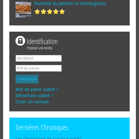
Feuilleté au jambon et champignons
Identification
Proposer une recette
Connexion
Mot de passe oublié ?
Identifiant oublié ?
Créer un compte
Dernières Chroniques
Les Chroniques de Lucullus n°692