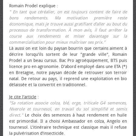
Romain Prodel explique :
" En tant que céréalier, on est toujours content de faire de
bons rendements. Ma motivation première reste
économique, mais je trouve aussi gratifiant d’aller au bout du
processus de transformation. À mon avis, il faut arrêter la
course aux rendements et miser davantage sur la
commercialisation pour mieux maîtriser ses prix."
Là aussi on est loin du paysan bourrin que certains aiment à
décrire lorsqu'ils sortent de leur "grande ville", Romain
Prodel a un beau cursus. Bac Pro agroéquipement, BTS puis
licence pro en agronomie. D'abord employé dans une ETA (*)
en Bretagne, notre paysan décide de retrouver son terroir
natal. De retour au pays, il reprend une exploitation en bio
délaissée et la convertit en traditionnel.
Je cite l'article
:
"Sa rotation associe colza, blé, orge, triticale G4 semences,
féverole et tournesol, en travail du sol simplifié et semis
direct."
Le choix des semences à haut rendement en huile
est primordial. Il a choisi Ambassador en colza, Angelo en
tournesol. L'itinéraire technique est classique mais il refuse
la pulvérisation d'insecticide.