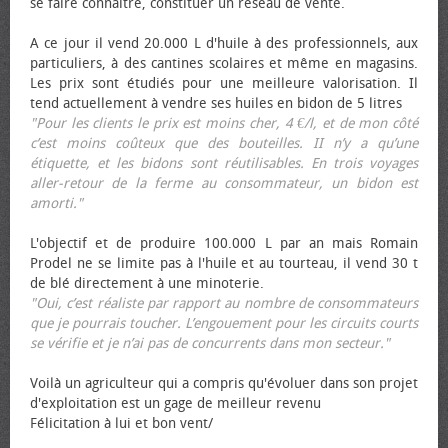
se faire connaître, constituer un réseau de vente.
A ce jour il vend 20.000 L d'huile à des professionnels, aux
particuliers, à des cantines scolaires et même en magasins.
Les prix sont étudiés pour une meilleure valorisation. Il
tend actuellement à vendre ses huiles en bidon de 5 litres
"Pour les clients le prix est moins cher, 4 €/l, et de mon côté
c’est moins coûteux que des bouteilles. II n’y a qu’une
étiquette, et les bidons sont réutilisables. En trois voyages
aller-retour de la ferme au consommateur, un bidon est
amorti."
L'objectif et de produire 100.000 L par an mais Romain
Prodel ne se limite pas à l'huile et au tourteau, il vend 30 t
de blé directement à une minoterie.
"Oui, c’est réaliste par rapport au nombre de consommateurs
que je pourrais toucher. L’engouement pour les circuits courts
se vérifie et je n’ai pas de concurrents dans mon secteur."
Voilà un agriculteur qui a compris qu'évoluer dans son projet
d'exploitation est un gage de meilleur revenu
Félicitation à lui et bon vent/