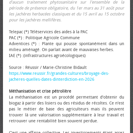
d'aucun traitement phytosanitaire sur l'ensemble de la
période de présence obligatoire, du 1er mars au 31 août pour
les jachères herbacées classiques et du 15 avril au 15 octobre
pour les jachères mellifères.
Telepac (*) Téléservices des aides à la PAC
PAC (*) : Politique Agricole Commune
Adventices (*) : Plante qui pousse spontanément dans un
milieu aménagé. On parlait avant de mauvaises herbes.
IAE (*) :(infrastructures agroécologiques)
Source : Réussir / Marie-Christine Bidault
https://www.reussir.fr/grandes-cultures/broyage-des-
jacheres-quelles-dates-dinterdiction-en-2026
Méthanisation et crise pétrolière
La méthanisation est un procédé permettant d'obtenir du
biogaz à partir des lisiers ou des résidus de récoltes. Ce n'est
pas le métier de base des agriculteurs mais ils peuvent
trouver là une valorisation supplémentaire à leur travail et
retrouver une rentabilité bien souvent perdue.
C'est une affaire collective. Les investissements étant assez