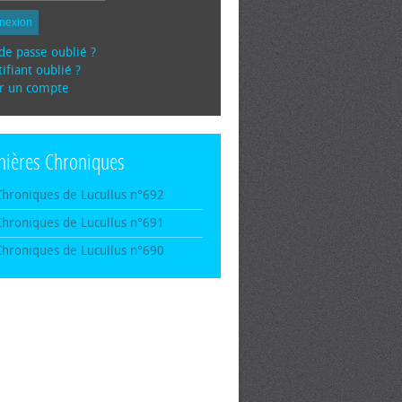
nexion
de passe oublié ?
ifiant oublié ?
r un compte
nières Chroniques
Chroniques de Lucullus n°692
Chroniques de Lucullus n°691
Chroniques de Lucullus n°690