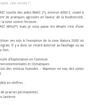
sse, c’est correct !"
.
EC touche des aides MAEC (*), environ 4000 €, visant à
t de pratiques agricoles en faveur de la biodiversité,
 la lutte contre l’érosion.
AEC MHU(*) mais je vous passe les détails c'est d'une
tiliser ses sols à l'exception de la zone Natura 2000 où
engrais. Il y a donc un retard autorisé au fauchage ou au
u foin.
icole d'Exploitation en Commun
nvironnementales et Climatiques
ion des milieux humides − Maintien en eau des zones
)
(80) en chiffres :
 de prairies permanentes
s laitières