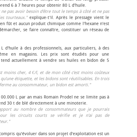
rend 6 à 7 heures pour obtenir 80 L d'huile.
r ne pas avoir besoin d’être tout le temps à côté et ne pas
les tourteaux."
explique-t'il. Après le pressage vient le
en fût et aucun produit chimique comme l'hexane n'est
e démarcher, se faire connaître, constituer un réseau de
L d'huile à des professionnels, aux particuliers, à des
même en magasins. Les prix sont étudiés pour une
Il tend actuellement à vendre ses huiles en bidon de 5
est moins cher, 4 €/l, et de mon côté c’est moins coûteux
 qu’une étiquette, et les bidons sont réutilisables. En trois
a ferme au consommateur, un bidon est amorti."
 100.000 L par an mais Romain Prodel ne se limite pas à
 vend 30 t de blé directement à une minoterie.
r rapport au nombre de consommateurs que je pourrais
our les circuits courts se vérifie et je n’ai pas de
eur."
 compris qu'évoluer dans son projet d'exploitation est un