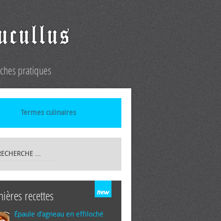
iches pratiques
Termes culinaires
nières recettes
Épaule d’agneau en effiloché