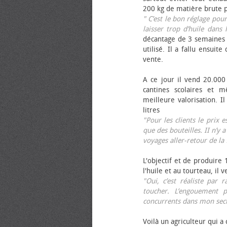
200 kg de matière brute p
" C’est le bon réglage pou
laisser trop d’huile dans 
décantage de 3 semaines 
utilisé. Il a fallu ensuit
vente.
A ce jour il vend 20.000 
cantines scolaires et 
meilleure valorisation. 
litres
"Pour les clients le prix 
que des bouteilles. II n’y a
voyages aller-retour de l
L'objectif et de produire
l'huile et au tourteau, il
"Oui, c’est réaliste pa
toucher. L’engouement p
concurrents dans mon sect
Voilà un agriculteur qui a