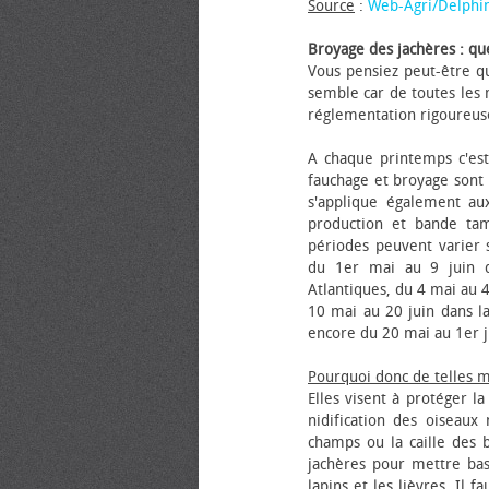
Source
:
Web-Agri/Delphi
Broyage des jachères : que
Vous pensiez peut-être qu
semble car de toutes les m
réglementation rigoureus
A chaque printemps c'est
fauchage et broyage sont i
s'applique également au
production et bande tam
périodes peuvent varier s
du 1er mai au 9 juin da
Atlantiques, du 4 mai au 4
10 mai au 20 juin dans la
encore du 20 mai au 1er j
Pourquoi donc de telles 
Elles visent à protéger l
nidification des oiseaux
champs ou la caille des 
jachères pour mettre bas
lapins et les lièvres. Il 