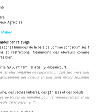
nt/
tare
avaux Agricoles
s Mahey
mides par l'élevage
 Les zones humides de la baie de Somme sont soumises à
ons et restrictions. Néanmoins des éleveurs comme
rès bien.
ur le GAEC (*) familial à Sailly-Flibeaucourt:
s les plus rentables de l’exploitation c’est sûr, mais elles
ngraissement des bœufs et elles sont moins séchantes
ovine, des vaches laitières, des génisses et des bœufs.
garde toutes les femelles pour le renouvellement et les
œufs d’engraissement".