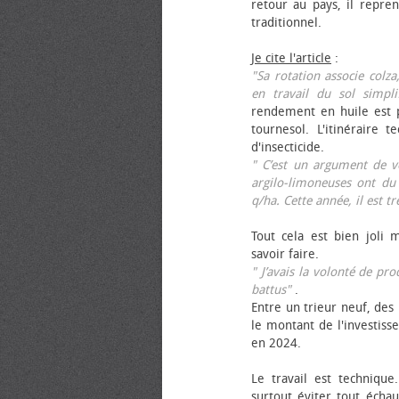
retour au pays, il repren
traditionnel.
Je cite l'article
:
"Sa rotation associe colza
en travail du sol simpli
rendement en huile est p
tournesol. L'itinéraire t
d'insecticide.
" C’est un argument de ven
argilo-limoneuses ont du
q/ha. Cette année, il est t
Tout cela est bien joli 
savoir faire.
" J’avais la volonté de pr
battus"
.
Entre un trieur neuf, des 
le montant de l'investiss
en 2024.
Le travail est technique.
surtout éviter tout échau