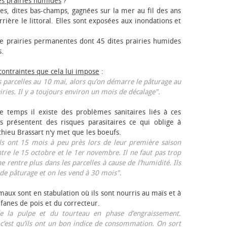
es prairies humides
?
les, dites bas-champs, gagnées sur la mer au fil des ans
rrière le littoral. Elles sont exposées aux inondations et
 prairies permanentes dont 45 dites prairies humides
s.
 contraintes que cela lui impose
:
 parcelles au 10 mai, alors qu’on démarre le pâturage au
iries. Il y a toujours environ un mois de décalage".
e temps il existe des problèmes sanitaires liés à ces
ls présentent des risques parasitaires ce qui oblige à
thieu Brassart n'y met que les bœufs.
ls ont 15 mois à peu près lors de leur première saison
ntre le 15 octobre et le 1er novembre. Il ne faut pas trop
ne rentre plus dans les parcelles à cause de l’humidité. Ils
de pâturage et on les vend à 30 mois".
aux sont en stabulation où ils sont nourris au maïs et à
 fanes de pois et du correcteur.
 la pulpe et du tourteau en phase d’engraissement.
 c’est qu’ils ont un bon indice de consommation. On sort