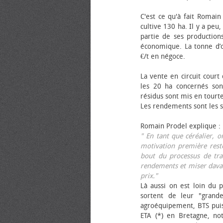
C'est ce qu'à fait Romain
cultive 130 ha. Il y a peu
partie de ses productions
économique. La tonne d’ol
€/t en négoce.
La vente en circuit court
les 20 ha concernés sont
résidus sont mis en tourt
Les rendements sont les su
Romain Prodel explique :
" En tant que céréalier, 
motivation première reste
bout du processus de tra
rendements et miser davan
prix."
Là aussi on est loin du p
sortent de leur "grand
agroéquipement, BTS pui
ETA (*) en Bretagne, no