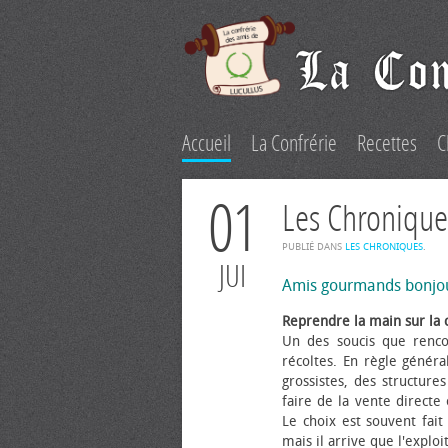
Accueil
La Confrérie
Recettes
C
01
Les Chronique
PUBLIÉ DANS
LES CHRONIQUES
.
JUI
Amis gourmands bonjo
Reprendre la main sur la 
Un des soucis que renco
récoltes. En règle généra
grossistes, des structure
faire de la vente directe
Le choix est souvent fait 
mais il arrive que l'explo