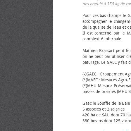
des bœufs à 350 kg de carca
Pour ces bas-champs le GA
accompagner le changemen
de la qualité de l’eau et de
Il est concerné par le M
complexité infernale.
Mathieu Brassart peut fer
on ne peut par utiliser d'
pâturage. Le GAEC y fait d
(-)GAEC : Groupement Agr
(*)MAEC : Mesures Agro-E
(*)MHU Mesure Préservat
basses de prairies (MHU 4
Gaec le Souffle de la Baie 
5 associés et 2 salariés
420 ha de SAU dont 70 ha
380 bovins dont 125 vache