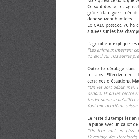
Mais qu'est ce donc que c
Ce sont des terres agrico
grâce à la digue située de
donc souvent humides.
Le GAEC possède 70 ha de
situées sur les bas-champ
L'agriculteur explique les
"Les animaux intègrent ces
15 avril sur nos autres pra
Outre le décalage dans l
terrains. Effectivement i
certaines précautions. Ma
"On les sort début mai. I
dehors. Et on les rentre e
tarder sinon la bétaillère 
font une deuxième saison 
Le reste du temps les anim
la pulpe avec un ballot de
"On leur met en plus de
L’avantage des Herefords,