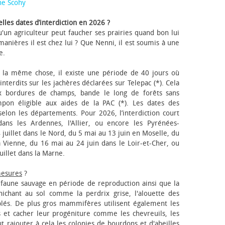
ne Scohy
lles dates d’interdiction en 2026 ?
'un agriculteur peut faucher ses prairies quand bon lui
anières il est chez lui ? Que Nenni, il est soumis à une
e.
 la même chose, il existe une période de 40 jours où
nterdits sur les jachères déclarées sur Telepac (*). Cela
x bordures de champs, bande le long de forêts sans
pon éligible aux aides de la PAC (*). Les dates des
elon les départements. Pour 2026, l’interdiction court
ns les Ardennes, l'Allier, ou encore les Pyrénées-
 juillet dans le Nord, du 5 mai au 13 juin en Moselle, du
 Vienne, du 16 mai au 24 juin dans le Loir-et-Cher, ou
uillet dans la Marne.
mesures
?
a faune sauvage en période de reproduction ainsi que la
 nichant au sol comme la perdrix grise, l'alouette des
blés. De plus gros mammifères utilisent également les
 et cacher leur progéniture comme les chevreuils, les
faut rajouter à cela les colonies de bourdons et d'abeilles