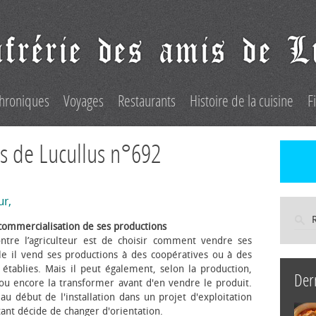
hroniques
Voyages
Restaurants
Histoire de la cuisine
F
s de Lucullus n°692
ur,
commercialisation de ses productions
ntre l’agriculteur est de choisir comment vendre ses
le il vend ses productions à des coopératives ou à des
s établies. Mais il peut également, selon la production,
Der
 ou encore la transformer avant d'en vendre le produit.
au début de l'installation dans un projet d'exploitation
itant décide de changer d'orientation.