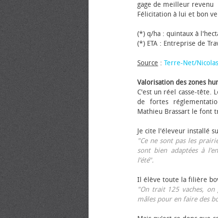
gage de meilleur revenu
Félicitation à lui et bon ve
(*) q/ha : quintaux à l'hec
(*) ETA : Entreprise de Tr
Source
:
Terre-Net/Nicola
Valorisation des zones hu
C'est un réel casse-tête.
de fortes réglementati
Mathieu Brassart le font t
Je cite l'éleveur installé s
"Ce ne sont pas les prairie
sont bien adaptées à l’e
l’été".
Il élève toute la filière b
"On trait 125 vaches, on 
mâles pour en faire des b