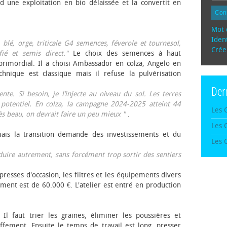
d une exploitation en bio délaissée et la convertit en
Con
Mot 
Ident
, blé, orge, triticale G4 semences, féverole et tournesol,
Crée
fié et semis direct."
Le choix des semences à haut
rimordial. Il a choisi Ambassador en colza, Angelo en
echnique est classique mais il refuse la pulvérisation
Der
te. Si besoin, je l’injecte au niveau du sol. Les terres
 potentiel. En colza, la campagne 2024-2025 atteint 44
Les 
rès beau, on devrait faire un peu mieux "
.
Les 
mais la transition demande des investissements et du
Les 
oduire autrement, sans forcément trop sortir des sentiers
presses d'occasion, les filtres et les équipements divers
ement est de 60.000 €. L'atelier est entré en production
 Il faut trier les graines, éliminer les poussières et
ffement. Ensuite le temps de travail est long, presser