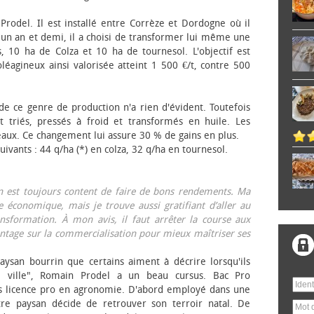
 Prodel. Il est installé entre Corrèze et Dordogne où il
, un an et demi, il a choisi de transformer lui même une
, 10 ha de Colza et 10 ha de tournesol. L'objectif est
éagineux ainsi valorisée atteint 1 500 €/t, contre 500
 de ce genre de production n'a rien d'évident. Toutefois
 triés, pressés à froid et transformés en huile. Les
eaux. Ce changement lui assure 30 % de gains en plus.
ivants : 44 q/ha (*) en colza, 32 q/ha en tournesol.
on est toujours content de faire de bons rendements. Ma
 économique, mais je trouve aussi gratifiant d’aller au
nsformation. À mon avis, il faut arrêter la course aux
tage sur la commercialisation pour mieux maîtriser ses
aysan bourrin que certains aiment à décrire lorsqu'ils
e ville", Romain Prodel a un beau cursus. Bac Pro
s licence pro en agronomie. D'abord employé dans une
tre paysan décide de retrouver son terroir natal. De