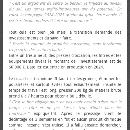
" C’est un argument de vente. Si besoin, je l’injecte au niveau
du sol. Les terres argilo-limoneuses ont du potentiel. En
colza, la campagne 2024-2025 atteint 44 q/ha. Cette année, il
est très beau, on devrait faire un peu mieux "
.
Tout cela est bien joli mais la transition demande des
investissements et du savoir faire.
" J’avais la volonté de produire autrement, sans forcément
trop sortir des sentiers battus"
.
Entre un trieur neuf, des presses d'occasion, les filtres et les
équipements divers le montant de l'investissement est de
60.000 €. L'atelier est entré en production en 2024.
Le travail est technique. Il faut trier les graines, éliminer les
poussières et surtout éviter tout échauffement. Ensuite le
temps de travail est long, presser 200 kg de matière brute
prend 6 à 7 heures pour obtenir 80 L d'huile.
" C’est le bon réglage pour ne pas avoir besoin d’être tout le
temps à côté et ne pas laisser trop d’huile dans les
tourteaux."
explique-t'il. Après le pressage vient le
décantage de 3 semaines en fût et aucun produit chimique
comme l'hexane n'est utilisé. Il a fallu ensuite démarcher,