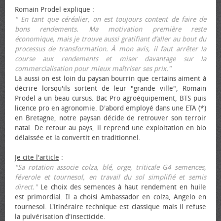
Romain Prodel explique :
" En tant que céréalier, on est toujours content de faire de
bons rendements. Ma motivation première reste
économique, mais je trouve aussi gratifiant d’aller au bout du
processus de transformation. À mon avis, il faut arrêter la
course aux rendements et miser davantage sur la
commercialisation pour mieux maîtriser ses prix."
Là aussi on est loin du paysan bourrin que certains aiment à
décrire lorsqu'ils sortent de leur "grande ville", Romain
Prodel a un beau cursus. Bac Pro agroéquipement, BTS puis
licence pro en agronomie. D'abord employé dans une ETA (*)
en Bretagne, notre paysan décide de retrouver son terroir
natal. De retour au pays, il reprend une exploitation en bio
délaissée et la convertit en traditionnel.
Je cite l'article
:
"Sa rotation associe colza, blé, orge, triticale G4 semences,
féverole et tournesol, en travail du sol simplifié et semis
direct."
Le choix des semences à haut rendement en huile
est primordial. Il a choisi Ambassador en colza, Angelo en
tournesol. L'itinéraire technique est classique mais il refuse
la pulvérisation d'insecticide.