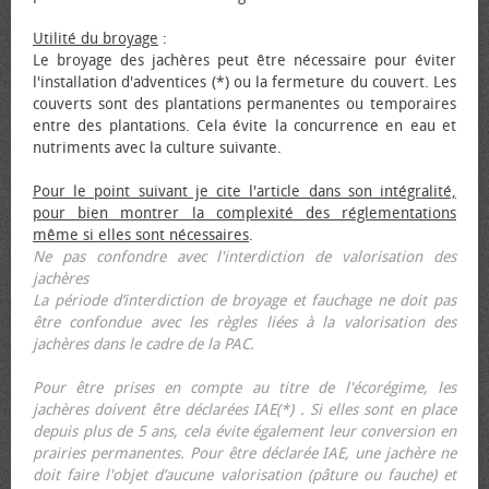
Utilité du broyage
:
Le broyage des jachères peut être nécessaire pour éviter
l'installation d'adventices (*) ou la fermeture du couvert. Les
couverts sont des plantations permanentes ou temporaires
entre des plantations. Cela évite la concurrence en eau et
nutriments avec la culture suivante.
Pour le point suivant je cite l'article dans son intégralité,
pour bien montrer la complexité des réglementations
même si elles sont nécessaires
.
Ne pas confondre avec l'interdiction de valorisation des
jachères
La période d’interdiction de broyage et fauchage ne doit pas
être confondue avec les règles liées à la valorisation des
jachères dans le cadre de la PAC.
Pour être prises en compte au titre de l'écorégime, les
jachères doivent être déclarées IAE(*) . Si elles sont en place
depuis plus de 5 ans, cela évite également leur conversion en
prairies permanentes. Pour être déclarée IAE, une jachère ne
doit faire l'objet d’aucune valorisation (pâture ou fauche) et