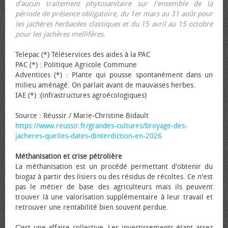
d'aucun traitement phytosanitaire sur l'ensemble de la
période de présence obligatoire, du 1er mars au 31 août pour
les jachères herbacées classiques et du 15 avril au 15 octobre
pour les jachères mellifères.
Telepac (*) Téléservices des aides à la PAC
PAC (*) : Politique Agricole Commune
Adventices (*) : Plante qui pousse spontanément dans un
milieu aménagé. On parlait avant de mauvaises herbes.
IAE (*) :(infrastructures agroécologiques)
Source : Réussir / Marie-Christine Bidault
https://www.reussir.fr/grandes-cultures/broyage-des-
jacheres-quelles-dates-dinterdiction-en-2026
Méthanisation et crise pétrolière
La méthanisation est un procédé permettant d'obtenir du
biogaz à partir des lisiers ou des résidus de récoltes. Ce n'est
pas le métier de base des agriculteurs mais ils peuvent
trouver là une valorisation supplémentaire à leur travail et
retrouver une rentabilité bien souvent perdue.
C'est une affaire collective. Les investissements étant assez