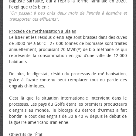
Baptiste Sarraute, qui a repris la ferme familiale en 2020,
l'explique très bien :
"On passait à peu près deux mois de l'année à épandre et
transporter ces effluents"
.
Procédé de méthanisation à Blajan
:
Le lisier et les résidus d'ensilage sont brassés dans des cuves
de 3000 m³ à 60°C . 27 000 tonnes de biomasse sont traités
annuellement, produisant 20 MWh(*) de bio-méthane ce qui
représente la consommation en gaz d'une ville de 12.000
habitants.
De plus, le digestat, résidu du processus de méthanisation,
grâce à l'azote contenu peut remplacer tout ou partie des
engrais chimiques.
C'est là que la situation internationale intervient dans le
processus. Les pays du Golfe étant les premiers producteurs
d'engrais au monde, le blocage du détroit d'Ormuz a fait
bondir le coût des engrais de 30 à 40 % depuis le début de
la guerre américano-iranienne.
Objectifs de l’État
: