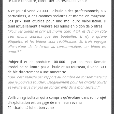
se faire connaître, constituer un réseau de vente.
A ce jour il vend 20.000 L d'huile à des professionnels, aux
particuliers, à des cantines scolaires et même en magasins.
Les prix sont étudiés pour une meilleure valorisation. Il
tend actuellement à vendre ses huiles en bidon de 5 litres
"Pour les clients le prix est moins cher, 4 €/l, et de mon côté
c’est moins coûteux que des bouteilles. II n’y a qu’une
étiquette, et les bidons sont réutilisables. En trois voyages
aller-retour de la ferme au consommateur, un bidon est
amorti."
L'objectif et de produire 100.000 L par an mais Romain
Prodel ne se limite pas à l'huile et au tourteau, il vend 30 t
de blé directement à une minoterie.
"Oui, c’est réaliste par rapport au nombre de consommateurs
que je pourrais toucher. L’engouement pour les circuits courts
se vérifie et je n’ai pas de concurrents dans mon secteur."
Voilà un agriculteur qui a compris qu'évoluer dans son projet
d'exploitation est un gage de meilleur revenu
Félicitation à lui et bon vent/