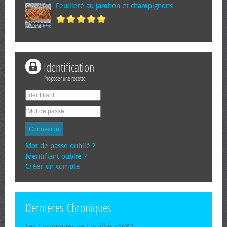
Feuilleté au jambon et champignons
Identification
Proposer une recette
Connexion
Mot de passe oublié ?
Identifiant oublié ?
Créer un compte
Dernières Chroniques
Les Chroniques de Lucullus n°692