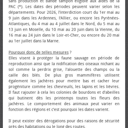
sans production et bande tampon éligible aux aides de la
PAC (*). Les dates des périodes peuvent varier selon les
départements. Pour 2026, l’interdiction court du 1er mai au
9 juin dans les Ardennes, l'Allier, ou encore les Pyrénées-
Atlantiques, du 4 mai au 4 juillet dans le Nord, du 5 mai au
13 juin en Moselle, du 10 mai au 20 juin dans la Vienne, du
16 mai au 24 juin dans le Loir-et-Cher, ou encore du 20 mai
au 1er juillet dans la Marne.
Pourquoi donc de telles mesures
?
Elles visent à protéger la faune sauvage en période de
reproduction ainsi que la nidification des oiseaux nichant au
sol comme la perdrix grise, l'alouette des champs ou la
caille des blés. De plus gros mammifères utilisent
également les jachères pour mettre bas et cacher leur
progéniture comme les chevreuils, les lapins et les lièvres.
Il faut rajouter à cela les colonies de bourdons et d'abeilles
qui butinent dès les printemps toutes les fleurs des
jachères. Le comportement des animaux peut varier en
fonction des régions et c'est pourquoi les dates varient.
Il peut exister des dérogations pour des raisons de sécurité
près des habitations ou le long des routes.