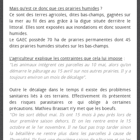
Mais qu'est ce donc que ces prairies humides
?
Ce sont des terres agricoles, dites bas-champs, gagnées sur
la mer au fil des ans grâce à la digue située derrière le
littoral. Elles sont exposées aux inondations et donc souvent
humides.
Le GAEC possède 70 ha de prairies permanentes dont 45
dites prairies humides situées sur les bas-champs.
L'agriculteur explique les contraintes que cela lui impose
:
"Les animaux intègrent ces parcelles au 10 mai, alors qu’on
démarre le pâturage au 15 avril sur nos autres prairies. Il y a
toujours environ un mois de décalage".
Outre le décalage dans le temps il existe des problèmes
sanitaires liés à ces terrains. Effectivement ils présentent
des risques parasitaires ce qui oblige à certaines
précautions. Mathieu Brassart n'y met que les bœufs.
"On les sort début mai. Ils ont 15 mois à peu près lors de
leur première saison dehors. Et on les rentre entre le 15
octobre et le 1er novembre. Il ne faut pas trop tarder sinon
la bétaillère ne rentre plus dans les parcelles à cause de
l’humidité. Ils font une deuxième saison de pâturage et on les