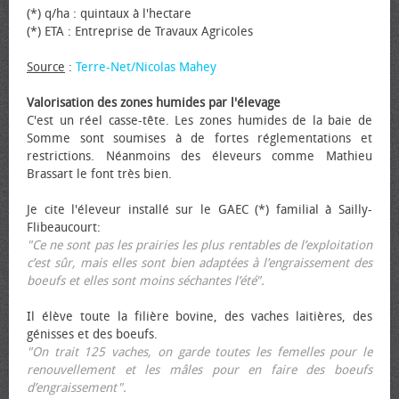
(*) q/ha : quintaux à l'hectare
(*) ETA : Entreprise de Travaux Agricoles
Source
:
Terre-Net/Nicolas Mahey
Valorisation des zones humides par l'élevage
C'est un réel casse-tête. Les zones humides de la baie de
Somme sont soumises à de fortes réglementations et
restrictions. Néanmoins des éleveurs comme Mathieu
Brassart le font très bien.
Je cite l'éleveur installé sur le GAEC (*) familial à Sailly-
Flibeaucourt:
"Ce ne sont pas les prairies les plus rentables de l’exploitation
c’est sûr, mais elles sont bien adaptées à l’engraissement des
bœufs et elles sont moins séchantes l’été".
Il élève toute la filière bovine, des vaches laitières, des
génisses et des bœufs.
"On trait 125 vaches, on garde toutes les femelles pour le
renouvellement et les mâles pour en faire des bœufs
d’engraissement".