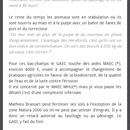
vend à 30 mois".
Le reste du temps les animaux sont en stabulation où ils
sont nourris au maïs et à la pulpe avec un ballot de fanes de
pois et du correcteur.
"On leur met en plus de la pulpe et du tourteau en phase
d’engraissement. L’avantage des Herefords, c’est qu’ils ont un
bon indice de consommation. On sort des bœufs à 350 kg de
carcasse, c’est correct !"
.
Pour ces bas-champs le GAEC touche des aides MAEC (*),
environ 4000 €, visant à accompagner le changement de
pratiques agricoles en faveur de la biodiversité, de la qualité
de l’eau et de la lutte contre l’érosion.
Il est concerné par le MAEC MHU(*) mais je vous passe les
détails c'est d'une complexité infernale.
Mathieu Brassart peut fertiliser ses sols à l'exception de la
zone Natura 2000 où on ne peut par utiliser d'engrais. Il y a
donc un retard autorisé au fauchage ou au pâturage. Le
GAEC y fait du foin.