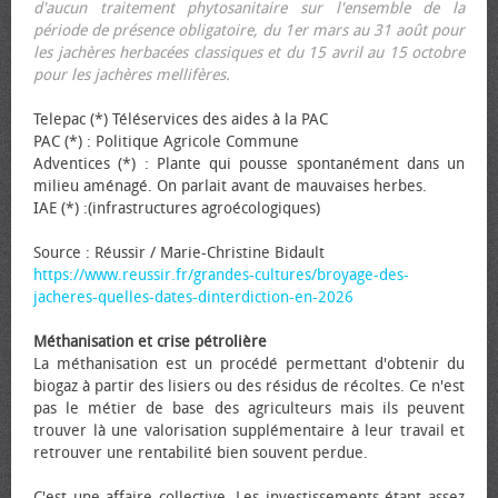
d'aucun traitement phytosanitaire sur l'ensemble de la
période de présence obligatoire, du 1er mars au 31 août pour
les jachères herbacées classiques et du 15 avril au 15 octobre
pour les jachères mellifères.
Telepac (*) Téléservices des aides à la PAC
PAC (*) : Politique Agricole Commune
Adventices (*) : Plante qui pousse spontanément dans un
milieu aménagé. On parlait avant de mauvaises herbes.
IAE (*) :(infrastructures agroécologiques)
Source : Réussir / Marie-Christine Bidault
https://www.reussir.fr/grandes-cultures/broyage-des-
jacheres-quelles-dates-dinterdiction-en-2026
Méthanisation et crise pétrolière
La méthanisation est un procédé permettant d'obtenir du
biogaz à partir des lisiers ou des résidus de récoltes. Ce n'est
pas le métier de base des agriculteurs mais ils peuvent
trouver là une valorisation supplémentaire à leur travail et
retrouver une rentabilité bien souvent perdue.
C'est une affaire collective. Les investissements étant assez