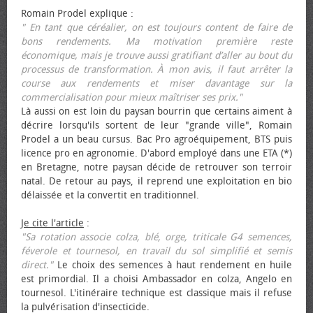
Romain Prodel explique :
" En tant que céréalier, on est toujours content de faire de
bons rendements. Ma motivation première reste
économique, mais je trouve aussi gratifiant d’aller au bout du
processus de transformation. À mon avis, il faut arrêter la
course aux rendements et miser davantage sur la
commercialisation pour mieux maîtriser ses prix."
Là aussi on est loin du paysan bourrin que certains aiment à
décrire lorsqu'ils sortent de leur "grande ville", Romain
Prodel a un beau cursus. Bac Pro agroéquipement, BTS puis
licence pro en agronomie. D'abord employé dans une ETA (*)
en Bretagne, notre paysan décide de retrouver son terroir
natal. De retour au pays, il reprend une exploitation en bio
délaissée et la convertit en traditionnel.
Je cite l'article
:
"Sa rotation associe colza, blé, orge, triticale G4 semences,
féverole et tournesol, en travail du sol simplifié et semis
direct."
Le choix des semences à haut rendement en huile
est primordial. Il a choisi Ambassador en colza, Angelo en
tournesol. L'itinéraire technique est classique mais il refuse
la pulvérisation d'insecticide.