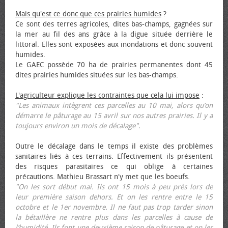
Mais qu'est ce donc que ces prairies humides
?
Ce sont des terres agricoles, dites bas-champs, gagnées sur
la mer au fil des ans grâce à la digue située derrière le
littoral. Elles sont exposées aux inondations et donc souvent
humides.
Le GAEC possède 70 ha de prairies permanentes dont 45
dites prairies humides situées sur les bas-champs.
L'agriculteur explique les contraintes que cela lui impose
:
"Les animaux intègrent ces parcelles au 10 mai, alors qu’on
démarre le pâturage au 15 avril sur nos autres prairies. Il y a
toujours environ un mois de décalage".
Outre le décalage dans le temps il existe des problèmes
sanitaires liés à ces terrains. Effectivement ils présentent
des risques parasitaires ce qui oblige à certaines
précautions. Mathieu Brassart n'y met que les bœufs.
"On les sort début mai. Ils ont 15 mois à peu près lors de
leur première saison dehors. Et on les rentre entre le 15
octobre et le 1er novembre. Il ne faut pas trop tarder sinon
la bétaillère ne rentre plus dans les parcelles à cause de
l’humidité. Ils font une deuxième saison de pâturage et on les