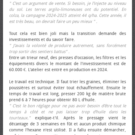
" C’est un argument de vente. Si besoin, je l’injecte au niveau
du sol. Les terres argilo-limoneuses ont du potentiel. En
colza, la campagne 2024-2025 atteint 44 q/ha. Cette année, il
est très beau, on devrait faire un peu mieux "
.
Tout cela est bien joli mais la transition demande des
investissements et du savoir faire.
" J’avais la volonté de produire autrement, sans forcément
trop sortir des sentiers battus"
.
Entre un trieur neuf, des presses d'occasion, les filtres et les
équipements divers le montant de l'investissement est de
60.000 €. L'atelier est entré en production en 2024.
Le travail est technique. Il faut trier les graines, éliminer les
poussières et surtout éviter tout échauffement. Ensuite le
temps de travail est long, presser 200 kg de matière brute
prend 6 à 7 heures pour obtenir 80 L d'huile.
" C’est le bon réglage pour ne pas avoir besoin d’être tout le
temps à côté et ne pas laisser trop d’huile dans les
tourteaux."
explique-t'il. Après le pressage vient le
décantage de 3 semaines en fût et aucun produit chimique
comme l'hexane n'est utilisé. Il a fallu ensuite démarcher,