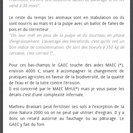
vend à 30 mois".
Le reste du temps les animaux sont en stabulation où ils
sont nourris au maïs et à la pulpe avec un ballot de fanes de
pois et du correcteur.
"On leur met en plus de la pulpe et du tourteau en phase
d’engraissement. L’avantage des Herefords, c’est qu’ils ont un
bon indice de consommation. On sort des bœufs à 350 kg de
carcasse, c’est correct !"
.
Pour ces bas-champs le GAEC touche des aides MAEC (*),
environ 4000 €, visant à accompagner le changement de
pratiques agricoles en faveur de la biodiversité, de la qualité
de l’eau et de la lutte contre l’érosion.
Il est concerné par le MAEC MHU(*) mais je vous passe les
détails c'est d'une complexité infernale.
Mathieu Brassart peut fertiliser ses sols à l'exception de la
zone Natura 2000 où on ne peut par utiliser d'engrais. Il y a
donc un retard autorisé au fauchage ou au pâturage. Le
GAEC y fait du foin.