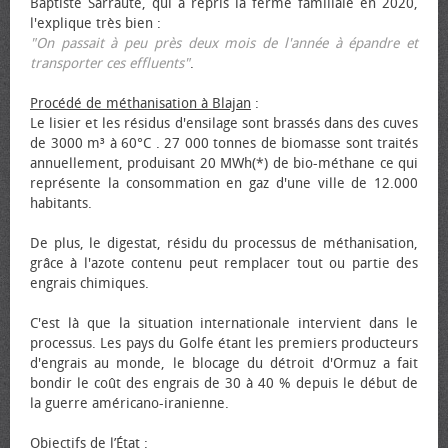
Baptiste Sarraute, qui a repris la ferme familiale en 2020,
l'explique très bien :
"On passait à peu près deux mois de l'année à épandre et
transporter ces effluents"
.
Procédé de méthanisation à Blajan
:
Le lisier et les résidus d'ensilage sont brassés dans des cuves
de 3000 m³ à 60°C . 27 000 tonnes de biomasse sont traités
annuellement, produisant 20 MWh(*) de bio-méthane ce qui
représente la consommation en gaz d'une ville de 12.000
habitants.
De plus, le digestat, résidu du processus de méthanisation,
grâce à l'azote contenu peut remplacer tout ou partie des
engrais chimiques.
C'est là que la situation internationale intervient dans le
processus. Les pays du Golfe étant les premiers producteurs
d'engrais au monde, le blocage du détroit d'Ormuz a fait
bondir le coût des engrais de 30 à 40 % depuis le début de
la guerre américano-iranienne.
Objectifs de l’État
: