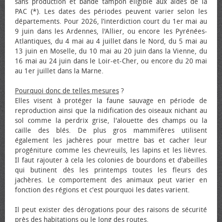
sans production et bande tampon éligible aux aides de la
PAC (*). Les dates des périodes peuvent varier selon les
départements. Pour 2026, l’interdiction court du 1er mai au
9 juin dans les Ardennes, l'Allier, ou encore les Pyrénées-
Atlantiques, du 4 mai au 4 juillet dans le Nord, du 5 mai au
13 juin en Moselle, du 10 mai au 20 juin dans la Vienne, du
16 mai au 24 juin dans le Loir-et-Cher, ou encore du 20 mai
au 1er juillet dans la Marne.
Pourquoi donc de telles mesures
?
Elles visent à protéger la faune sauvage en période de
reproduction ainsi que la nidification des oiseaux nichant au
sol comme la perdrix grise, l'alouette des champs ou la
caille des blés. De plus gros mammifères utilisent
également les jachères pour mettre bas et cacher leur
progéniture comme les chevreuils, les lapins et les lièvres.
Il faut rajouter à cela les colonies de bourdons et d'abeilles
qui butinent dès les printemps toutes les fleurs des
jachères. Le comportement des animaux peut varier en
fonction des régions et c'est pourquoi les dates varient.
Il peut exister des dérogations pour des raisons de sécurité
près des habitations ou le long des routes.