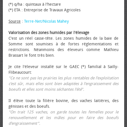
(*) q/ha : quintaux à l'hectare
(*) ETA : Entreprise de Travaux Agricoles
Source
:
Terre-Net/Nicolas Mahey
Valorisation des zones humides par l'élevage
C'est un réel casse-tête. Les zones humides de la baie de
Somme sont soumises à de fortes réglementations et
restrictions. Néanmoins des éleveurs comme Mathieu
Brassart le font très bien.
Je cite l'éleveur installé sur le GAEC (*) familial à Sailly-
Flibeaucourt:
"Ce ne sont pas les prairies les plus rentables de l’exploitation
c’est sûr, mais elles sont bien adaptées à l’engraissement des
bœufs et elles sont moins séchantes l’été".
Il élève toute la filière bovine, des vaches laitières, des
génisses et des bœufs.
"On trait 125 vaches, on garde toutes les femelles pour le
renouvellement et les mâles pour en faire des bœufs
d’engraissement".