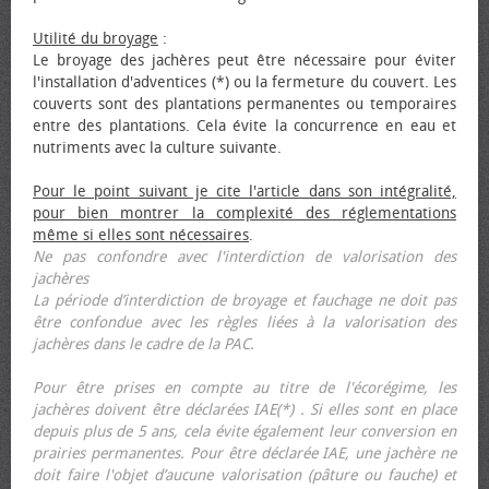
Utilité du broyage
:
Le broyage des jachères peut être nécessaire pour éviter
l'installation d'adventices (*) ou la fermeture du couvert. Les
couverts sont des plantations permanentes ou temporaires
entre des plantations. Cela évite la concurrence en eau et
nutriments avec la culture suivante.
Pour le point suivant je cite l'article dans son intégralité,
pour bien montrer la complexité des réglementations
même si elles sont nécessaires
.
Ne pas confondre avec l'interdiction de valorisation des
jachères
La période d’interdiction de broyage et fauchage ne doit pas
être confondue avec les règles liées à la valorisation des
jachères dans le cadre de la PAC.
Pour être prises en compte au titre de l'écorégime, les
jachères doivent être déclarées IAE(*) . Si elles sont en place
depuis plus de 5 ans, cela évite également leur conversion en
prairies permanentes. Pour être déclarée IAE, une jachère ne
doit faire l'objet d’aucune valorisation (pâture ou fauche) et