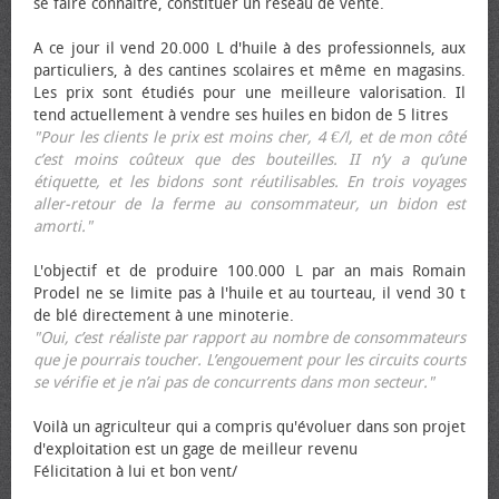
se faire connaître, constituer un réseau de vente.
A ce jour il vend 20.000 L d'huile à des professionnels, aux
particuliers, à des cantines scolaires et même en magasins.
Les prix sont étudiés pour une meilleure valorisation. Il
tend actuellement à vendre ses huiles en bidon de 5 litres
"Pour les clients le prix est moins cher, 4 €/l, et de mon côté
c’est moins coûteux que des bouteilles. II n’y a qu’une
étiquette, et les bidons sont réutilisables. En trois voyages
aller-retour de la ferme au consommateur, un bidon est
amorti."
L'objectif et de produire 100.000 L par an mais Romain
Prodel ne se limite pas à l'huile et au tourteau, il vend 30 t
de blé directement à une minoterie.
"Oui, c’est réaliste par rapport au nombre de consommateurs
que je pourrais toucher. L’engouement pour les circuits courts
se vérifie et je n’ai pas de concurrents dans mon secteur."
Voilà un agriculteur qui a compris qu'évoluer dans son projet
d'exploitation est un gage de meilleur revenu
Félicitation à lui et bon vent/