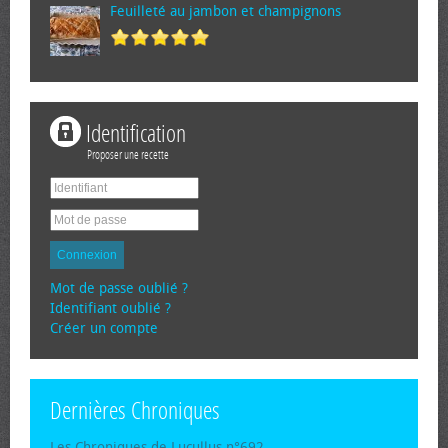
Feuilleté au jambon et champignons
Identification
Proposer une recette
Connexion
Mot de passe oublié ?
Identifiant oublié ?
Créer un compte
Dernières Chroniques
Les Chroniques de Lucullus n°692