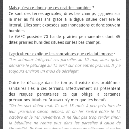
Mais qu'est ce donc que ces prairies humides
?
Ce sont des terres agricoles, dites bas-champs, gagnées sur
la mer au fil des ans grâce à la digue située derrière le
littoral. Elles sont exposées aux inondations et donc souvent
humides.
Le GAEC possède 70 ha de prairies permanentes dont 45
dites prairies humides situées sur les bas-champs.
L'agriculteur explique les contraintes que cela lui impose
:
"Les animaux intègrent ces parcelles au 10 mai, alors qu’on
démarre le pâturage au 15 avril sur nos autres prairies. Il y a
toujours environ un mois de décalage".
Outre le décalage dans le temps il existe des problèmes
sanitaires liés à ces terrains. Effectivement ils présentent
des risques parasitaires ce qui oblige à certaines
précautions. Mathieu Brassart n'y met que les bœufs.
"On les sort début mai. Ils ont 15 mois à peu près lors de
leur première saison dehors. Et on les rentre entre le 15
octobre et le 1er novembre. Il ne faut pas trop tarder sinon
la bétaillère ne rentre plus dans les parcelles à cause de
l’humidité. Ils font une deuxième saison de pâturage et on les