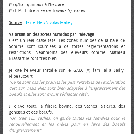
(*) q/ha : quintaux à l'hectare
(*) ETA : Entreprise de Travaux Agricoles
Source
:
Terre-Net/Nicolas Mahey
Valorisation des zones humides par l'élevage
C'est un réel casse-tête. Les zones humides de la baie de
Somme sont soumises à de fortes réglementations et
restrictions. Néanmoins des éleveurs comme Mathieu
Brassart le font très bien.
Je cite l'éleveur installé sur le GAEC (*) familial à Sailly-
Flibeaucourt:
"Ce ne sont pas les prairies les plus rentables de l’exploitation
c’est sûr, mais elles sont bien adaptées à l’engraissement des
bœufs et elles sont moins séchantes l’été".
Il élève toute la filière bovine, des vaches laitières, des
génisses et des bœufs.
"On trait 125 vaches, on garde toutes les femelles pour le
renouvellement et les mâles pour en faire des bœufs
d’engraissement".