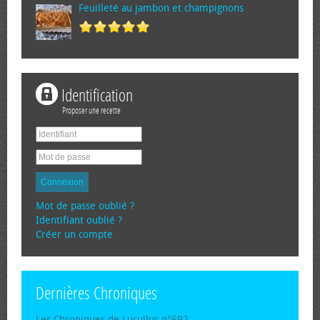
Feuilleté au jambon et champignons
Identification
Proposer une recette
Connexion
Mot de passe oublié ?
Identifiant oublié ?
Créer un compte
Dernières Chroniques
Les Chroniques de Lucullus n°692