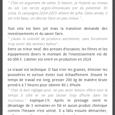
" C’est un argument de vente. Si besoin, je l’injecte au niveau
du sol. Les terres argilo-limoneuses ont du potentiel. En
colza, la campagne 2024-2025 atteint 44 q/ha. Cette année, il
est très beau, on devrait faire un peu mieux "
.
Tout cela est bien joli mais la transition demande des
investissements et du savoir faire.
" J’avais la volonté de produire autrement, sans forcément
trop sortir des sentiers battus"
.
Entre un trieur neuf, des presses d'occasion, les filtres et les
équipements divers le montant de l'investissement est de
60.000 €. L'atelier est entré en production en 2024.
Le travail est technique. Il faut trier les graines, éliminer les
poussières et surtout éviter tout échauffement. Ensuite le
temps de travail est long, presser 200 kg de matière brute
prend 6 à 7 heures pour obtenir 80 L d'huile.
" C’est le bon réglage pour ne pas avoir besoin d’être tout le
temps à côté et ne pas laisser trop d’huile dans les
tourteaux."
explique-t'il. Après le pressage vient le
décantage de 3 semaines en fût et aucun produit chimique
comme l'hexane n'est utilisé. Il a fallu ensuite démarcher,