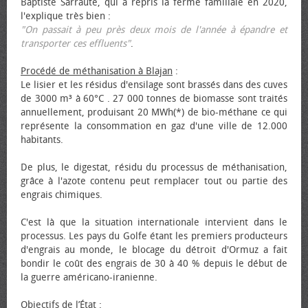
Baptiste Sarraute, qui a repris la ferme familiale en 2020,
l'explique très bien :
"On passait à peu près deux mois de l'année à épandre et
transporter ces effluents"
.
Procédé de méthanisation à Blajan
:
Le lisier et les résidus d'ensilage sont brassés dans des cuves
de 3000 m³ à 60°C . 27 000 tonnes de biomasse sont traités
annuellement, produisant 20 MWh(*) de bio-méthane ce qui
représente la consommation en gaz d'une ville de 12.000
habitants.
De plus, le digestat, résidu du processus de méthanisation,
grâce à l'azote contenu peut remplacer tout ou partie des
engrais chimiques.
C'est là que la situation internationale intervient dans le
processus. Les pays du Golfe étant les premiers producteurs
d'engrais au monde, le blocage du détroit d'Ormuz a fait
bondir le coût des engrais de 30 à 40 % depuis le début de
la guerre américano-iranienne.
Objectifs de l’État
: