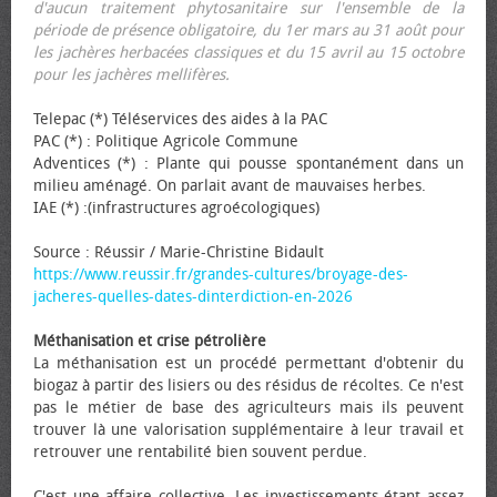
d'aucun traitement phytosanitaire sur l'ensemble de la
période de présence obligatoire, du 1er mars au 31 août pour
les jachères herbacées classiques et du 15 avril au 15 octobre
pour les jachères mellifères.
Telepac (*) Téléservices des aides à la PAC
PAC (*) : Politique Agricole Commune
Adventices (*) : Plante qui pousse spontanément dans un
milieu aménagé. On parlait avant de mauvaises herbes.
IAE (*) :(infrastructures agroécologiques)
Source : Réussir / Marie-Christine Bidault
https://www.reussir.fr/grandes-cultures/broyage-des-
jacheres-quelles-dates-dinterdiction-en-2026
Méthanisation et crise pétrolière
La méthanisation est un procédé permettant d'obtenir du
biogaz à partir des lisiers ou des résidus de récoltes. Ce n'est
pas le métier de base des agriculteurs mais ils peuvent
trouver là une valorisation supplémentaire à leur travail et
retrouver une rentabilité bien souvent perdue.
C'est une affaire collective. Les investissements étant assez