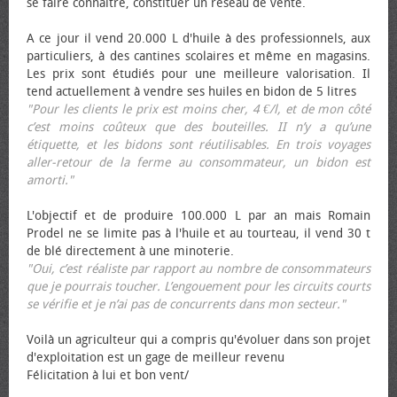
se faire connaître, constituer un réseau de vente.
A ce jour il vend 20.000 L d'huile à des professionnels, aux
particuliers, à des cantines scolaires et même en magasins.
Les prix sont étudiés pour une meilleure valorisation. Il
tend actuellement à vendre ses huiles en bidon de 5 litres
"Pour les clients le prix est moins cher, 4 €/l, et de mon côté
c’est moins coûteux que des bouteilles. II n’y a qu’une
étiquette, et les bidons sont réutilisables. En trois voyages
aller-retour de la ferme au consommateur, un bidon est
amorti."
L'objectif et de produire 100.000 L par an mais Romain
Prodel ne se limite pas à l'huile et au tourteau, il vend 30 t
de blé directement à une minoterie.
"Oui, c’est réaliste par rapport au nombre de consommateurs
que je pourrais toucher. L’engouement pour les circuits courts
se vérifie et je n’ai pas de concurrents dans mon secteur."
Voilà un agriculteur qui a compris qu'évoluer dans son projet
d'exploitation est un gage de meilleur revenu
Félicitation à lui et bon vent/