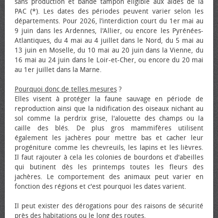
sans production et bande tampon éligible aux aides de la
PAC (*). Les dates des périodes peuvent varier selon les
départements. Pour 2026, l’interdiction court du 1er mai au
9 juin dans les Ardennes, l'Allier, ou encore les Pyrénées-
Atlantiques, du 4 mai au 4 juillet dans le Nord, du 5 mai au
13 juin en Moselle, du 10 mai au 20 juin dans la Vienne, du
16 mai au 24 juin dans le Loir-et-Cher, ou encore du 20 mai
au 1er juillet dans la Marne.
Pourquoi donc de telles mesures
?
Elles visent à protéger la faune sauvage en période de
reproduction ainsi que la nidification des oiseaux nichant au
sol comme la perdrix grise, l'alouette des champs ou la
caille des blés. De plus gros mammifères utilisent
également les jachères pour mettre bas et cacher leur
progéniture comme les chevreuils, les lapins et les lièvres.
Il faut rajouter à cela les colonies de bourdons et d'abeilles
qui butinent dès les printemps toutes les fleurs des
jachères. Le comportement des animaux peut varier en
fonction des régions et c'est pourquoi les dates varient.
Il peut exister des dérogations pour des raisons de sécurité
près des habitations ou le long des routes.