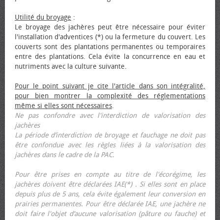
Utilité du broyage
:
Le broyage des jachères peut être nécessaire pour éviter
l'installation d'adventices (*) ou la fermeture du couvert. Les
couverts sont des plantations permanentes ou temporaires
entre des plantations. Cela évite la concurrence en eau et
nutriments avec la culture suivante.
Pour le point suivant je cite l'article dans son intégralité,
pour bien montrer la complexité des réglementations
même si elles sont nécessaires
.
Ne pas confondre avec l'interdiction de valorisation des
jachères
La période d’interdiction de broyage et fauchage ne doit pas
être confondue avec les règles liées à la valorisation des
jachères dans le cadre de la PAC.
Pour être prises en compte au titre de l'écorégime, les
jachères doivent être déclarées IAE(*) . Si elles sont en place
depuis plus de 5 ans, cela évite également leur conversion en
prairies permanentes. Pour être déclarée IAE, une jachère ne
doit faire l'objet d’aucune valorisation (pâture ou fauche) et