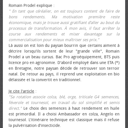
Romain Prodel explique :
" En tant que céréalier, on est toujours content de faire de
bons rendements. Ma motivation première reste
économique, mais je trouve aussi gratifiant d’aller au bout du
processus de transformation. À mon avis, il faut arrêter la
course aux rendements et miser davantage sur la
commercialisation pour mieux maîtriser ses prix."
Là aussi on est loin du paysan bourrin que certains aiment à
décrire lorsqu'ils sortent de leur "grande ville", Romain
Prodel a un beau cursus. Bac Pro agroéquipement, BTS puis
licence pro en agronomie. D'abord employé dans une ETA (*)
en Bretagne, notre paysan décide de retrouver son terroir
natal. De retour au pays, il reprend une exploitation en bio
délaissée et la convertit en traditionnel.
Je cite l'article
:
"Sa rotation associe colza, blé, orge, triticale G4 semences,
féverole et tournesol, en travail du sol simplifié et semis
direct."
Le choix des semences à haut rendement en huile
est primordial. Il a choisi Ambassador en colza, Angelo en
tournesol. L'itinéraire technique est classique mais il refuse
la pulvérisation d'insecticide.