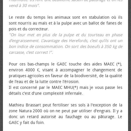
vend à 30 mois".
Le reste du temps les animaux sont en stabulation où ils
sont nourris au maïs et à la pulpe avec un ballot de fanes de
pois et du correcteur.
"On leur met en plus de la pulpe et du tourteau en phase
d’engraissement. L’avantage des Herefords, c’est qu’ils ont un
bon indice de consommation. On sort des bœufs à 350 kg de
carcasse, c’est correct !"
.
Pour ces bas-champs le GAEC touche des aides MAEC (*),
environ 4000 €, visant à accompagner le changement de
pratiques agricoles en faveur de la biodiversité, de la qualité
de l’eau et de la lutte contre l’érosion.
Il est concerné par le MAEC MHU(*) mais je vous passe les
détails c'est d'une complexité infernale.
Mathieu Brassart peut fertiliser ses sols à l'exception de la
zone Natura 2000 où on ne peut par utiliser d'engrais. Il y a
donc un retard autorisé au fauchage ou au pâturage. Le
GAEC y fait du foin.