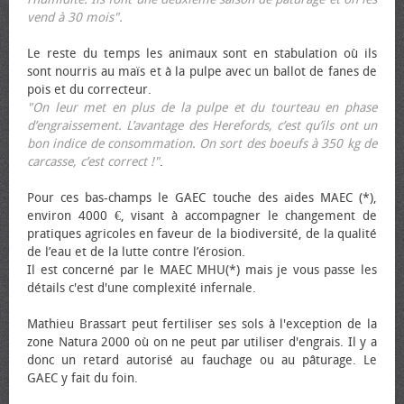
vend à 30 mois".
Le reste du temps les animaux sont en stabulation où ils
sont nourris au maïs et à la pulpe avec un ballot de fanes de
pois et du correcteur.
"On leur met en plus de la pulpe et du tourteau en phase
d’engraissement. L’avantage des Herefords, c’est qu’ils ont un
bon indice de consommation. On sort des bœufs à 350 kg de
carcasse, c’est correct !"
.
Pour ces bas-champs le GAEC touche des aides MAEC (*),
environ 4000 €, visant à accompagner le changement de
pratiques agricoles en faveur de la biodiversité, de la qualité
de l’eau et de la lutte contre l’érosion.
Il est concerné par le MAEC MHU(*) mais je vous passe les
détails c'est d'une complexité infernale.
Mathieu Brassart peut fertiliser ses sols à l'exception de la
zone Natura 2000 où on ne peut par utiliser d'engrais. Il y a
donc un retard autorisé au fauchage ou au pâturage. Le
GAEC y fait du foin.