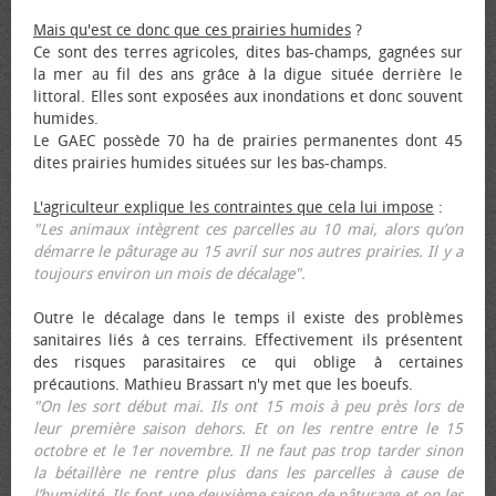
Mais qu'est ce donc que ces prairies humides
?
Ce sont des terres agricoles, dites bas-champs, gagnées sur
la mer au fil des ans grâce à la digue située derrière le
littoral. Elles sont exposées aux inondations et donc souvent
humides.
Le GAEC possède 70 ha de prairies permanentes dont 45
dites prairies humides situées sur les bas-champs.
L'agriculteur explique les contraintes que cela lui impose
:
"Les animaux intègrent ces parcelles au 10 mai, alors qu’on
démarre le pâturage au 15 avril sur nos autres prairies. Il y a
toujours environ un mois de décalage".
Outre le décalage dans le temps il existe des problèmes
sanitaires liés à ces terrains. Effectivement ils présentent
des risques parasitaires ce qui oblige à certaines
précautions. Mathieu Brassart n'y met que les bœufs.
"On les sort début mai. Ils ont 15 mois à peu près lors de
leur première saison dehors. Et on les rentre entre le 15
octobre et le 1er novembre. Il ne faut pas trop tarder sinon
la bétaillère ne rentre plus dans les parcelles à cause de
l’humidité. Ils font une deuxième saison de pâturage et on les