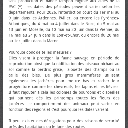
sans production et bande tampon éligible aux aides de la
PAC (*). Les dates des périodes peuvent varier selon les
départements. Pour 2026, l’interdiction court du 1er mai au
9 juin dans les Ardennes, l'Allier, ou encore les Pyrénées-
Atlantiques, du 4 mai au 4 juillet dans le Nord, du 5 mai au
13 juin en Moselle, du 10 mai au 20 juin dans la Vienne, du
16 mai au 24 juin dans le Loir-et-Cher, ou encore du 20 mai
au 1er juillet dans la Marne.
Pourquoi donc de telles mesures
?
Elles visent à protéger la faune sauvage en période de
reproduction ainsi que la nidification des oiseaux nichant au
sol comme la perdrix grise, l'alouette des champs ou la
caille des blés. De plus gros mammifères utilisent
également les jachères pour mettre bas et cacher leur
progéniture comme les chevreuils, les lapins et les lièvres.
Il faut rajouter à cela les colonies de bourdons et d'abeilles
qui butinent dès les printemps toutes les fleurs des
jachères. Le comportement des animaux peut varier en
fonction des régions et c'est pourquoi les dates varient.
Il peut exister des dérogations pour des raisons de sécurité
près des habitations ou le long des routes.