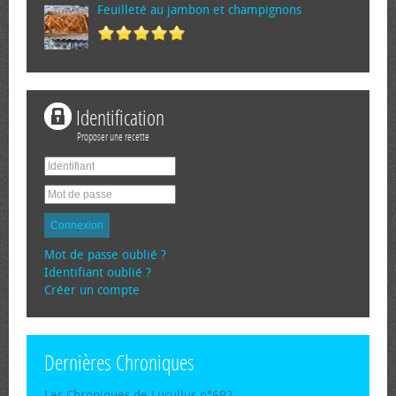
Feuilleté au jambon et champignons
Identification
Proposer une recette
Connexion
Mot de passe oublié ?
Identifiant oublié ?
Créer un compte
Dernières Chroniques
Les Chroniques de Lucullus n°692