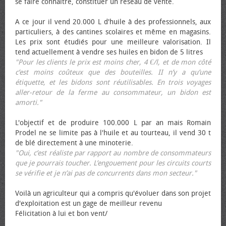
se faire connaître, constituer un réseau de vente.
A ce jour il vend 20.000 L d'huile à des professionnels, aux
particuliers, à des cantines scolaires et même en magasins.
Les prix sont étudiés pour une meilleure valorisation. Il
tend actuellement à vendre ses huiles en bidon de 5 litres
"Pour les clients le prix est moins cher, 4 €/l, et de mon côté
c’est moins coûteux que des bouteilles. II n’y a qu’une
étiquette, et les bidons sont réutilisables. En trois voyages
aller-retour de la ferme au consommateur, un bidon est
amorti."
L'objectif et de produire 100.000 L par an mais Romain
Prodel ne se limite pas à l'huile et au tourteau, il vend 30 t
de blé directement à une minoterie.
"Oui, c’est réaliste par rapport au nombre de consommateurs
que je pourrais toucher. L’engouement pour les circuits courts
se vérifie et je n’ai pas de concurrents dans mon secteur."
Voilà un agriculteur qui a compris qu'évoluer dans son projet
d'exploitation est un gage de meilleur revenu
Félicitation à lui et bon vent/