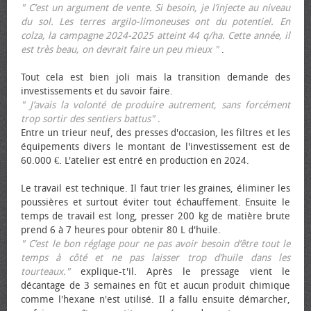
" C’est un argument de vente. Si besoin, je l’injecte au niveau
du sol. Les terres argilo-limoneuses ont du potentiel. En
colza, la campagne 2024-2025 atteint 44 q/ha. Cette année, il
est très beau, on devrait faire un peu mieux "
.
Tout cela est bien joli mais la transition demande des
investissements et du savoir faire.
" J’avais la volonté de produire autrement, sans forcément
trop sortir des sentiers battus"
.
Entre un trieur neuf, des presses d'occasion, les filtres et les
équipements divers le montant de l'investissement est de
60.000 €. L'atelier est entré en production en 2024.
Le travail est technique. Il faut trier les graines, éliminer les
poussières et surtout éviter tout échauffement. Ensuite le
temps de travail est long, presser 200 kg de matière brute
prend 6 à 7 heures pour obtenir 80 L d'huile.
" C’est le bon réglage pour ne pas avoir besoin d’être tout le
temps à côté et ne pas laisser trop d’huile dans les
tourteaux."
explique-t'il. Après le pressage vient le
décantage de 3 semaines en fût et aucun produit chimique
comme l'hexane n'est utilisé. Il a fallu ensuite démarcher,