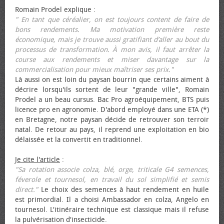
Romain Prodel explique :
" En tant que céréalier, on est toujours content de faire de
bons rendements. Ma motivation première reste
économique, mais je trouve aussi gratifiant d’aller au bout du
processus de transformation. À mon avis, il faut arrêter la
course aux rendements et miser davantage sur la
commercialisation pour mieux maîtriser ses prix."
Là aussi on est loin du paysan bourrin que certains aiment à
décrire lorsqu'ils sortent de leur "grande ville", Romain
Prodel a un beau cursus. Bac Pro agroéquipement, BTS puis
licence pro en agronomie. D'abord employé dans une ETA (*)
en Bretagne, notre paysan décide de retrouver son terroir
natal. De retour au pays, il reprend une exploitation en bio
délaissée et la convertit en traditionnel.
Je cite l'article
:
"Sa rotation associe colza, blé, orge, triticale G4 semences,
féverole et tournesol, en travail du sol simplifié et semis
direct."
Le choix des semences à haut rendement en huile
est primordial. Il a choisi Ambassador en colza, Angelo en
tournesol. L'itinéraire technique est classique mais il refuse
la pulvérisation d'insecticide.