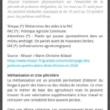
d'aucun traitement phytosanitaire sur l'ensemble de la
période de présence obligatoire, du 1er mars au 31 août pour
les jachères herbacées classiques et du 15 avril au 15 octobre
pour les jachères mellifères.
Telepac (*) Téléservices des aides à la PAC
PAC (*) : Politique Agricole Commune
Adventices (*) : Plante qui pousse spontanément dans un
milieu aménagé. On parlait avant de mauvaises herbes.
IAE (*) :(infrastructures agroécologiques)
Source : Réussir / Marie-Christine Bidault
https://www.reussir.fr/grandes-cultures/broyage-des-
jacheres-quelles-dates-dinterdiction-en-2026
Méthanisation et crise pétrolière
La méthanisation est un procédé permettant d'obtenir du
biogaz à partir des lisiers ou des résidus de récoltes. Ce n'est
pas le métier de base des agriculteurs mais ils peuvent
trouver là une valorisation supplémentaire à leur travail et
retrouver une rentabilité bien souvent perdue.
C'est une affaire collective. Les investissements étant assez