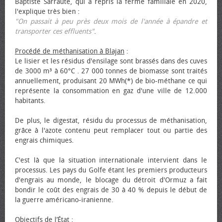
Baptiste Sarraute, qui a repris la ferme familiale en 2020,
l'explique très bien :
"On passait à peu près deux mois de l'année à épandre et
transporter ces effluents"
.
Procédé de méthanisation à Blajan
:
Le lisier et les résidus d'ensilage sont brassés dans des cuves
de 3000 m³ à 60°C . 27 000 tonnes de biomasse sont traités
annuellement, produisant 20 MWh(*) de bio-méthane ce qui
représente la consommation en gaz d'une ville de 12.000
habitants.
De plus, le digestat, résidu du processus de méthanisation,
grâce à l'azote contenu peut remplacer tout ou partie des
engrais chimiques.
C'est là que la situation internationale intervient dans le
processus. Les pays du Golfe étant les premiers producteurs
d'engrais au monde, le blocage du détroit d'Ormuz a fait
bondir le coût des engrais de 30 à 40 % depuis le début de
la guerre américano-iranienne.
Objectifs de l’État
: