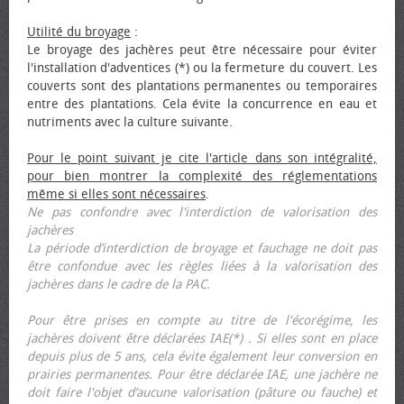
Utilité du broyage
:
Le broyage des jachères peut être nécessaire pour éviter
l'installation d'adventices (*) ou la fermeture du couvert. Les
couverts sont des plantations permanentes ou temporaires
entre des plantations. Cela évite la concurrence en eau et
nutriments avec la culture suivante.
Pour le point suivant je cite l'article dans son intégralité,
pour bien montrer la complexité des réglementations
même si elles sont nécessaires
.
Ne pas confondre avec l'interdiction de valorisation des
jachères
La période d’interdiction de broyage et fauchage ne doit pas
être confondue avec les règles liées à la valorisation des
jachères dans le cadre de la PAC.
Pour être prises en compte au titre de l'écorégime, les
jachères doivent être déclarées IAE(*) . Si elles sont en place
depuis plus de 5 ans, cela évite également leur conversion en
prairies permanentes. Pour être déclarée IAE, une jachère ne
doit faire l'objet d’aucune valorisation (pâture ou fauche) et