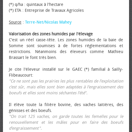
(*) q/ha : quintaux à l'hectare
(*) ETA : Entreprise de Travaux Agricoles
Source
:
Terre-Net/Nicolas Mahey
Valorisation des zones humides par l'élevage
C'est un réel casse-tête. Les zones humides de la baie de
Somme sont soumises à de fortes réglementations et
restrictions. Néanmoins des éleveurs comme Mathieu
Brassart le font très bien.
Je cite l'éleveur installé sur le GAEC (*) familial à Sailly-
Flibeaucourt:
"Ce ne sont pas les prairies les plus rentables de l’exploitation
c’est sûr, mais elles sont bien adaptées à l’engraissement des
bœufs et elles sont moins séchantes l’été".
Il élève toute la filière bovine, des vaches laitières, des
génisses et des bœufs.
"On trait 125 vaches, on garde toutes les femelles pour le
renouvellement et les mâles pour en faire des bœufs
d’engraissement".