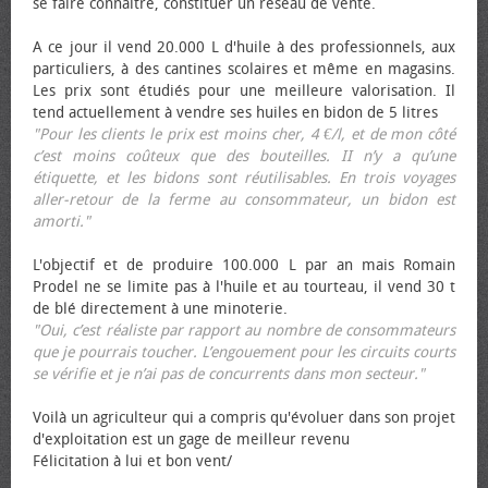
se faire connaître, constituer un réseau de vente.
A ce jour il vend 20.000 L d'huile à des professionnels, aux
particuliers, à des cantines scolaires et même en magasins.
Les prix sont étudiés pour une meilleure valorisation. Il
tend actuellement à vendre ses huiles en bidon de 5 litres
"Pour les clients le prix est moins cher, 4 €/l, et de mon côté
c’est moins coûteux que des bouteilles. II n’y a qu’une
étiquette, et les bidons sont réutilisables. En trois voyages
aller-retour de la ferme au consommateur, un bidon est
amorti."
L'objectif et de produire 100.000 L par an mais Romain
Prodel ne se limite pas à l'huile et au tourteau, il vend 30 t
de blé directement à une minoterie.
"Oui, c’est réaliste par rapport au nombre de consommateurs
que je pourrais toucher. L’engouement pour les circuits courts
se vérifie et je n’ai pas de concurrents dans mon secteur."
Voilà un agriculteur qui a compris qu'évoluer dans son projet
d'exploitation est un gage de meilleur revenu
Félicitation à lui et bon vent/