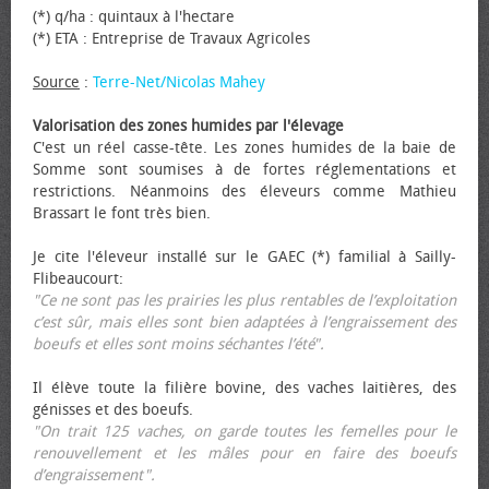
(*) q/ha : quintaux à l'hectare
(*) ETA : Entreprise de Travaux Agricoles
Source
:
Terre-Net/Nicolas Mahey
Valorisation des zones humides par l'élevage
C'est un réel casse-tête. Les zones humides de la baie de
Somme sont soumises à de fortes réglementations et
restrictions. Néanmoins des éleveurs comme Mathieu
Brassart le font très bien.
Je cite l'éleveur installé sur le GAEC (*) familial à Sailly-
Flibeaucourt:
"Ce ne sont pas les prairies les plus rentables de l’exploitation
c’est sûr, mais elles sont bien adaptées à l’engraissement des
bœufs et elles sont moins séchantes l’été".
Il élève toute la filière bovine, des vaches laitières, des
génisses et des bœufs.
"On trait 125 vaches, on garde toutes les femelles pour le
renouvellement et les mâles pour en faire des bœufs
d’engraissement".