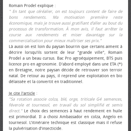
Romain Prodel explique :
" En tant que céréalier, on est toujours content de faire de
bons rendements. Ma motivation première reste
économique, mais je trouve aussi gratifiant d’aller au bout du
processus de transformation. À mon avis, il faut arrêter la
course aux rendements et miser davantage sur la
commercialisation pour mieux maîtriser ses prix."
Là aussi on est loin du paysan bourrin que certains aiment à
décrire lorsqu'ils sortent de leur "grande ville", Romain
Prodel a un beau cursus. Bac Pro agroéquipement, BTS puis
licence pro en agronomie. D'abord employé dans une ETA (*)
en Bretagne, notre paysan décide de retrouver son terroir
natal. De retour au pays, il reprend une exploitation en bio
délaissée et la convertit en traditionnel.
Je cite l'article
:
"Sa rotation associe colza, blé, orge, triticale G4 semences,
féverole et tournesol, en travail du sol simplifié et semis
direct."
Le choix des semences à haut rendement en huile
est primordial. Il a choisi Ambassador en colza, Angelo en
tournesol. L'itinéraire technique est classique mais il refuse
la pulvérisation d'insecticide.