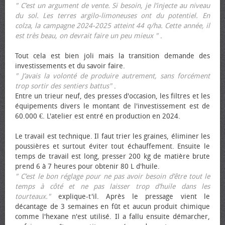
" C’est un argument de vente. Si besoin, je l’injecte au niveau
du sol. Les terres argilo-limoneuses ont du potentiel. En
colza, la campagne 2024-2025 atteint 44 q/ha. Cette année, il
est très beau, on devrait faire un peu mieux "
.
Tout cela est bien joli mais la transition demande des
investissements et du savoir faire.
" J’avais la volonté de produire autrement, sans forcément
trop sortir des sentiers battus"
.
Entre un trieur neuf, des presses d'occasion, les filtres et les
équipements divers le montant de l'investissement est de
60.000 €. L'atelier est entré en production en 2024.
Le travail est technique. Il faut trier les graines, éliminer les
poussières et surtout éviter tout échauffement. Ensuite le
temps de travail est long, presser 200 kg de matière brute
prend 6 à 7 heures pour obtenir 80 L d'huile.
" C’est le bon réglage pour ne pas avoir besoin d’être tout le
temps à côté et ne pas laisser trop d’huile dans les
tourteaux."
explique-t'il. Après le pressage vient le
décantage de 3 semaines en fût et aucun produit chimique
comme l'hexane n'est utilisé. Il a fallu ensuite démarcher,