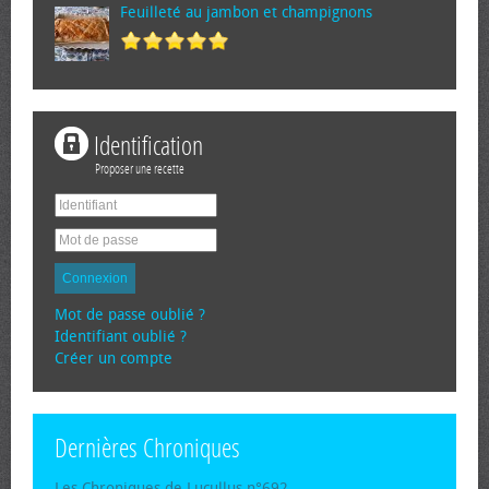
Feuilleté au jambon et champignons
Identification
Proposer une recette
Connexion
Mot de passe oublié ?
Identifiant oublié ?
Créer un compte
Dernières Chroniques
Les Chroniques de Lucullus n°692