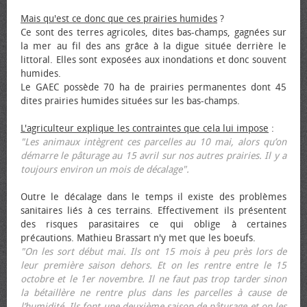
Mais qu'est ce donc que ces prairies humides
?
Ce sont des terres agricoles, dites bas-champs, gagnées sur
la mer au fil des ans grâce à la digue située derrière le
littoral. Elles sont exposées aux inondations et donc souvent
humides.
Le GAEC possède 70 ha de prairies permanentes dont 45
dites prairies humides situées sur les bas-champs.
L'agriculteur explique les contraintes que cela lui impose
:
"Les animaux intègrent ces parcelles au 10 mai, alors qu’on
démarre le pâturage au 15 avril sur nos autres prairies. Il y a
toujours environ un mois de décalage".
Outre le décalage dans le temps il existe des problèmes
sanitaires liés à ces terrains. Effectivement ils présentent
des risques parasitaires ce qui oblige à certaines
précautions. Mathieu Brassart n'y met que les bœufs.
"On les sort début mai. Ils ont 15 mois à peu près lors de
leur première saison dehors. Et on les rentre entre le 15
octobre et le 1er novembre. Il ne faut pas trop tarder sinon
la bétaillère ne rentre plus dans les parcelles à cause de
l’humidité. Ils font une deuxième saison de pâturage et on les