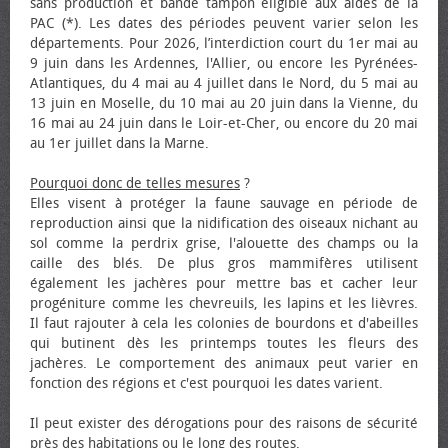
sans production et bande tampon éligible aux aides de la
PAC (*). Les dates des périodes peuvent varier selon les
départements. Pour 2026, l’interdiction court du 1er mai au
9 juin dans les Ardennes, l'Allier, ou encore les Pyrénées-
Atlantiques, du 4 mai au 4 juillet dans le Nord, du 5 mai au
13 juin en Moselle, du 10 mai au 20 juin dans la Vienne, du
16 mai au 24 juin dans le Loir-et-Cher, ou encore du 20 mai
au 1er juillet dans la Marne.
Pourquoi donc de telles mesures
?
Elles visent à protéger la faune sauvage en période de
reproduction ainsi que la nidification des oiseaux nichant au
sol comme la perdrix grise, l'alouette des champs ou la
caille des blés. De plus gros mammifères utilisent
également les jachères pour mettre bas et cacher leur
progéniture comme les chevreuils, les lapins et les lièvres.
Il faut rajouter à cela les colonies de bourdons et d'abeilles
qui butinent dès les printemps toutes les fleurs des
jachères. Le comportement des animaux peut varier en
fonction des régions et c'est pourquoi les dates varient.
Il peut exister des dérogations pour des raisons de sécurité
près des habitations ou le long des routes.