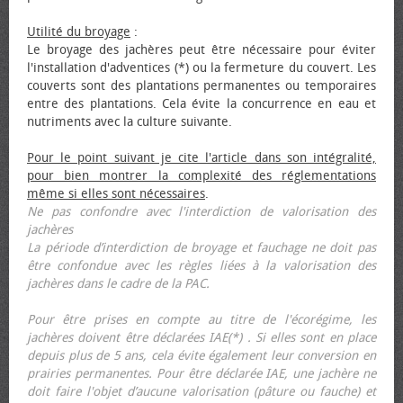
Utilité du broyage
:
Le broyage des jachères peut être nécessaire pour éviter
l'installation d'adventices (*) ou la fermeture du couvert. Les
couverts sont des plantations permanentes ou temporaires
entre des plantations. Cela évite la concurrence en eau et
nutriments avec la culture suivante.
Pour le point suivant je cite l'article dans son intégralité,
pour bien montrer la complexité des réglementations
même si elles sont nécessaires
.
Ne pas confondre avec l'interdiction de valorisation des
jachères
La période d’interdiction de broyage et fauchage ne doit pas
être confondue avec les règles liées à la valorisation des
jachères dans le cadre de la PAC.
Pour être prises en compte au titre de l'écorégime, les
jachères doivent être déclarées IAE(*) . Si elles sont en place
depuis plus de 5 ans, cela évite également leur conversion en
prairies permanentes. Pour être déclarée IAE, une jachère ne
doit faire l'objet d’aucune valorisation (pâture ou fauche) et