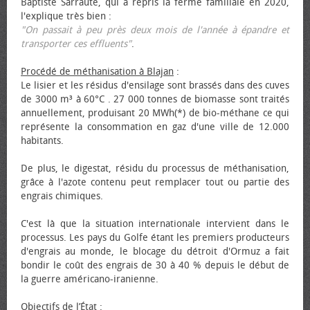
Baptiste Sarraute, qui a repris la ferme familiale en 2020,
l'explique très bien :
"On passait à peu près deux mois de l'année à épandre et
transporter ces effluents"
.
Procédé de méthanisation à Blajan
:
Le lisier et les résidus d'ensilage sont brassés dans des cuves
de 3000 m³ à 60°C . 27 000 tonnes de biomasse sont traités
annuellement, produisant 20 MWh(*) de bio-méthane ce qui
représente la consommation en gaz d'une ville de 12.000
habitants.
De plus, le digestat, résidu du processus de méthanisation,
grâce à l'azote contenu peut remplacer tout ou partie des
engrais chimiques.
C'est là que la situation internationale intervient dans le
processus. Les pays du Golfe étant les premiers producteurs
d'engrais au monde, le blocage du détroit d'Ormuz a fait
bondir le coût des engrais de 30 à 40 % depuis le début de
la guerre américano-iranienne.
Objectifs de l’État
: