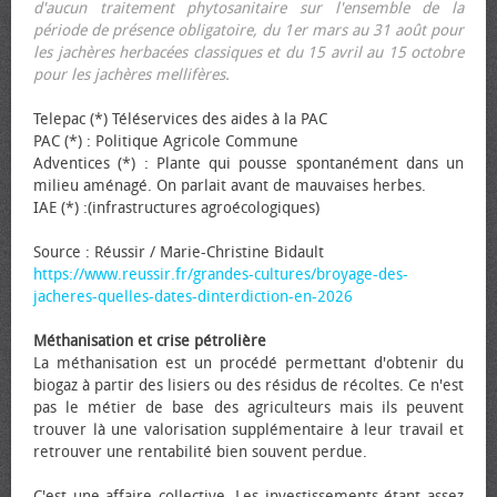
d'aucun traitement phytosanitaire sur l'ensemble de la
période de présence obligatoire, du 1er mars au 31 août pour
les jachères herbacées classiques et du 15 avril au 15 octobre
pour les jachères mellifères.
Telepac (*) Téléservices des aides à la PAC
PAC (*) : Politique Agricole Commune
Adventices (*) : Plante qui pousse spontanément dans un
milieu aménagé. On parlait avant de mauvaises herbes.
IAE (*) :(infrastructures agroécologiques)
Source : Réussir / Marie-Christine Bidault
https://www.reussir.fr/grandes-cultures/broyage-des-
jacheres-quelles-dates-dinterdiction-en-2026
Méthanisation et crise pétrolière
La méthanisation est un procédé permettant d'obtenir du
biogaz à partir des lisiers ou des résidus de récoltes. Ce n'est
pas le métier de base des agriculteurs mais ils peuvent
trouver là une valorisation supplémentaire à leur travail et
retrouver une rentabilité bien souvent perdue.
C'est une affaire collective. Les investissements étant assez