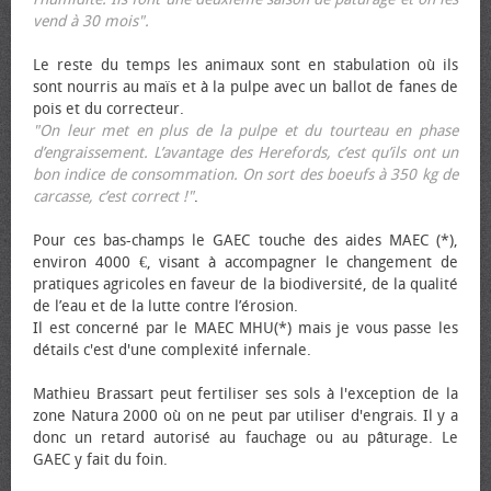
vend à 30 mois".
Le reste du temps les animaux sont en stabulation où ils
sont nourris au maïs et à la pulpe avec un ballot de fanes de
pois et du correcteur.
"On leur met en plus de la pulpe et du tourteau en phase
d’engraissement. L’avantage des Herefords, c’est qu’ils ont un
bon indice de consommation. On sort des bœufs à 350 kg de
carcasse, c’est correct !"
.
Pour ces bas-champs le GAEC touche des aides MAEC (*),
environ 4000 €, visant à accompagner le changement de
pratiques agricoles en faveur de la biodiversité, de la qualité
de l’eau et de la lutte contre l’érosion.
Il est concerné par le MAEC MHU(*) mais je vous passe les
détails c'est d'une complexité infernale.
Mathieu Brassart peut fertiliser ses sols à l'exception de la
zone Natura 2000 où on ne peut par utiliser d'engrais. Il y a
donc un retard autorisé au fauchage ou au pâturage. Le
GAEC y fait du foin.