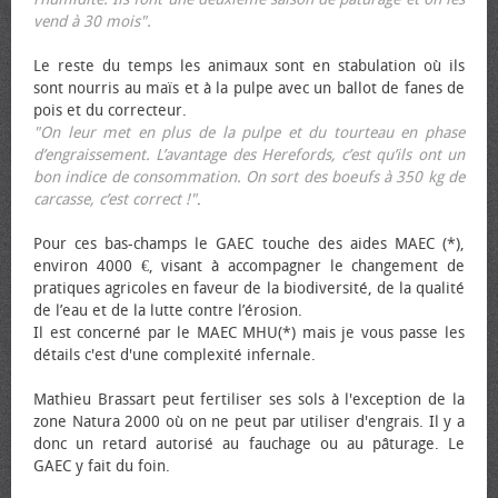
vend à 30 mois".
Le reste du temps les animaux sont en stabulation où ils
sont nourris au maïs et à la pulpe avec un ballot de fanes de
pois et du correcteur.
"On leur met en plus de la pulpe et du tourteau en phase
d’engraissement. L’avantage des Herefords, c’est qu’ils ont un
bon indice de consommation. On sort des bœufs à 350 kg de
carcasse, c’est correct !"
.
Pour ces bas-champs le GAEC touche des aides MAEC (*),
environ 4000 €, visant à accompagner le changement de
pratiques agricoles en faveur de la biodiversité, de la qualité
de l’eau et de la lutte contre l’érosion.
Il est concerné par le MAEC MHU(*) mais je vous passe les
détails c'est d'une complexité infernale.
Mathieu Brassart peut fertiliser ses sols à l'exception de la
zone Natura 2000 où on ne peut par utiliser d'engrais. Il y a
donc un retard autorisé au fauchage ou au pâturage. Le
GAEC y fait du foin.