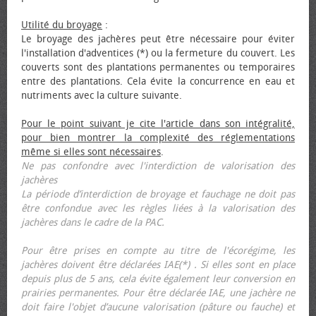
Utilité du broyage
:
Le broyage des jachères peut être nécessaire pour éviter
l'installation d'adventices (*) ou la fermeture du couvert. Les
couverts sont des plantations permanentes ou temporaires
entre des plantations. Cela évite la concurrence en eau et
nutriments avec la culture suivante.
Pour le point suivant je cite l'article dans son intégralité,
pour bien montrer la complexité des réglementations
même si elles sont nécessaires
.
Ne pas confondre avec l'interdiction de valorisation des
jachères
La période d’interdiction de broyage et fauchage ne doit pas
être confondue avec les règles liées à la valorisation des
jachères dans le cadre de la PAC.
Pour être prises en compte au titre de l'écorégime, les
jachères doivent être déclarées IAE(*) . Si elles sont en place
depuis plus de 5 ans, cela évite également leur conversion en
prairies permanentes. Pour être déclarée IAE, une jachère ne
doit faire l'objet d’aucune valorisation (pâture ou fauche) et