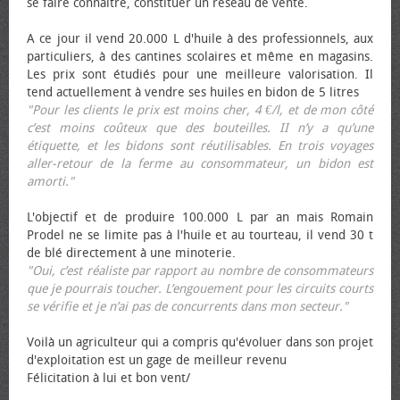
se faire connaître, constituer un réseau de vente.
A ce jour il vend 20.000 L d'huile à des professionnels, aux
particuliers, à des cantines scolaires et même en magasins.
Les prix sont étudiés pour une meilleure valorisation. Il
tend actuellement à vendre ses huiles en bidon de 5 litres
"Pour les clients le prix est moins cher, 4 €/l, et de mon côté
c’est moins coûteux que des bouteilles. II n’y a qu’une
étiquette, et les bidons sont réutilisables. En trois voyages
aller-retour de la ferme au consommateur, un bidon est
amorti."
L'objectif et de produire 100.000 L par an mais Romain
Prodel ne se limite pas à l'huile et au tourteau, il vend 30 t
de blé directement à une minoterie.
"Oui, c’est réaliste par rapport au nombre de consommateurs
que je pourrais toucher. L’engouement pour les circuits courts
se vérifie et je n’ai pas de concurrents dans mon secteur."
Voilà un agriculteur qui a compris qu'évoluer dans son projet
d'exploitation est un gage de meilleur revenu
Félicitation à lui et bon vent/