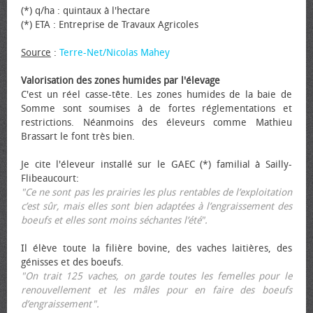
(*) q/ha : quintaux à l'hectare
(*) ETA : Entreprise de Travaux Agricoles
Source
:
Terre-Net/Nicolas Mahey
Valorisation des zones humides par l'élevage
C'est un réel casse-tête. Les zones humides de la baie de
Somme sont soumises à de fortes réglementations et
restrictions. Néanmoins des éleveurs comme Mathieu
Brassart le font très bien.
Je cite l'éleveur installé sur le GAEC (*) familial à Sailly-
Flibeaucourt:
"Ce ne sont pas les prairies les plus rentables de l’exploitation
c’est sûr, mais elles sont bien adaptées à l’engraissement des
bœufs et elles sont moins séchantes l’été".
Il élève toute la filière bovine, des vaches laitières, des
génisses et des bœufs.
"On trait 125 vaches, on garde toutes les femelles pour le
renouvellement et les mâles pour en faire des bœufs
d’engraissement".