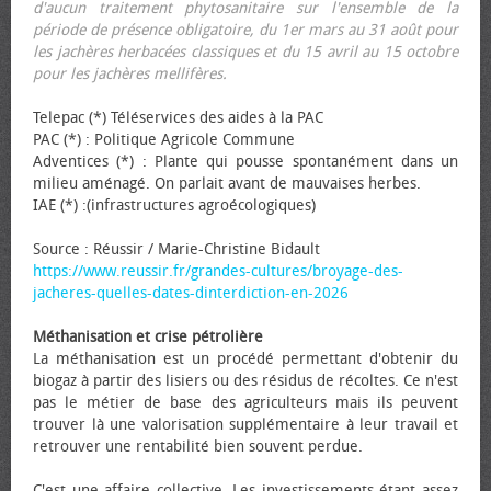
d'aucun traitement phytosanitaire sur l'ensemble de la
période de présence obligatoire, du 1er mars au 31 août pour
les jachères herbacées classiques et du 15 avril au 15 octobre
pour les jachères mellifères.
Telepac (*) Téléservices des aides à la PAC
PAC (*) : Politique Agricole Commune
Adventices (*) : Plante qui pousse spontanément dans un
milieu aménagé. On parlait avant de mauvaises herbes.
IAE (*) :(infrastructures agroécologiques)
Source : Réussir / Marie-Christine Bidault
https://www.reussir.fr/grandes-cultures/broyage-des-
jacheres-quelles-dates-dinterdiction-en-2026
Méthanisation et crise pétrolière
La méthanisation est un procédé permettant d'obtenir du
biogaz à partir des lisiers ou des résidus de récoltes. Ce n'est
pas le métier de base des agriculteurs mais ils peuvent
trouver là une valorisation supplémentaire à leur travail et
retrouver une rentabilité bien souvent perdue.
C'est une affaire collective. Les investissements étant assez