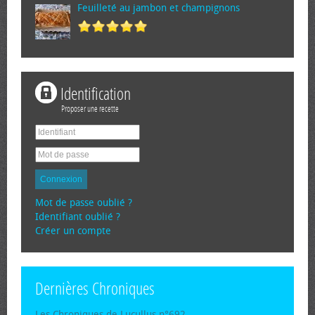
Feuilleté au jambon et champignons
Identification
Proposer une recette
Connexion
Mot de passe oublié ?
Identifiant oublié ?
Créer un compte
Dernières Chroniques
Les Chroniques de Lucullus n°692