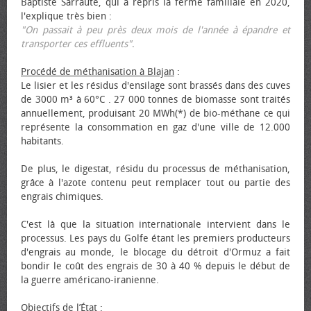
Baptiste Sarraute, qui a repris la ferme familiale en 2020,
l'explique très bien :
"On passait à peu près deux mois de l'année à épandre et
transporter ces effluents"
.
Procédé de méthanisation à Blajan
:
Le lisier et les résidus d'ensilage sont brassés dans des cuves
de 3000 m³ à 60°C . 27 000 tonnes de biomasse sont traités
annuellement, produisant 20 MWh(*) de bio-méthane ce qui
représente la consommation en gaz d'une ville de 12.000
habitants.
De plus, le digestat, résidu du processus de méthanisation,
grâce à l'azote contenu peut remplacer tout ou partie des
engrais chimiques.
C'est là que la situation internationale intervient dans le
processus. Les pays du Golfe étant les premiers producteurs
d'engrais au monde, le blocage du détroit d'Ormuz a fait
bondir le coût des engrais de 30 à 40 % depuis le début de
la guerre américano-iranienne.
Objectifs de l’État
: