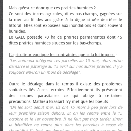
Mais qu'est ce donc que ces prairies humides
?
Ce sont des terres agricoles, dites bas-champs, gagnées sur
la mer au fil des ans grâce à la digue située derrière le
littoral. Elles sont exposées aux inondations et donc souvent
humides.
Le GAEC possède 70 ha de prairies permanentes dont 45
dites prairies humides situées sur les bas-champs.
L'agriculteur explique les contraintes que cela lui impose
:
"Les animaux intègrent ces parcelles au 10 mai, alors qu’on
démarre le pâturage au 15 avril sur nos autres prairies. Il y a
toujours environ un mois de décalage".
Outre le décalage dans le temps il existe des problèmes
sanitaires liés à ces terrains. Effectivement ils présentent
des risques parasitaires ce qui oblige à certaines
précautions. Mathieu Brassart n'y met que les bœufs.
"On les sort début mai. Ils ont 15 mois à peu près lors de
leur première saison dehors. Et on les rentre entre le 15
octobre et le 1er novembre. Il ne faut pas trop tarder sinon
la bétaillère ne rentre plus dans les parcelles à cause de
l’humidité. Ils font une deuxième saison de pâturage et on les