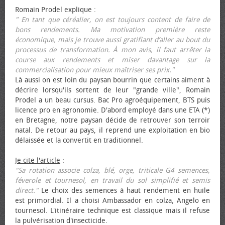
Romain Prodel explique :
" En tant que céréalier, on est toujours content de faire de
bons rendements. Ma motivation première reste
économique, mais je trouve aussi gratifiant d’aller au bout du
processus de transformation. À mon avis, il faut arrêter la
course aux rendements et miser davantage sur la
commercialisation pour mieux maîtriser ses prix."
Là aussi on est loin du paysan bourrin que certains aiment à
décrire lorsqu'ils sortent de leur "grande ville", Romain
Prodel a un beau cursus. Bac Pro agroéquipement, BTS puis
licence pro en agronomie. D'abord employé dans une ETA (*)
en Bretagne, notre paysan décide de retrouver son terroir
natal. De retour au pays, il reprend une exploitation en bio
délaissée et la convertit en traditionnel.
Je cite l'article
:
"Sa rotation associe colza, blé, orge, triticale G4 semences,
féverole et tournesol, en travail du sol simplifié et semis
direct."
Le choix des semences à haut rendement en huile
est primordial. Il a choisi Ambassador en colza, Angelo en
tournesol. L'itinéraire technique est classique mais il refuse
la pulvérisation d'insecticide.