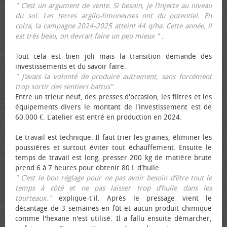
" C’est un argument de vente. Si besoin, je l’injecte au niveau
du sol. Les terres argilo-limoneuses ont du potentiel. En
colza, la campagne 2024-2025 atteint 44 q/ha. Cette année, il
est très beau, on devrait faire un peu mieux "
.
Tout cela est bien joli mais la transition demande des
investissements et du savoir faire.
" J’avais la volonté de produire autrement, sans forcément
trop sortir des sentiers battus"
.
Entre un trieur neuf, des presses d'occasion, les filtres et les
équipements divers le montant de l'investissement est de
60.000 €. L'atelier est entré en production en 2024.
Le travail est technique. Il faut trier les graines, éliminer les
poussières et surtout éviter tout échauffement. Ensuite le
temps de travail est long, presser 200 kg de matière brute
prend 6 à 7 heures pour obtenir 80 L d'huile.
" C’est le bon réglage pour ne pas avoir besoin d’être tout le
temps à côté et ne pas laisser trop d’huile dans les
tourteaux."
explique-t'il. Après le pressage vient le
décantage de 3 semaines en fût et aucun produit chimique
comme l'hexane n'est utilisé. Il a fallu ensuite démarcher,