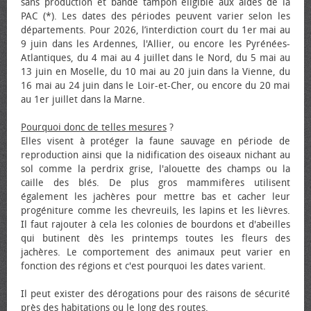
sans production et bande tampon éligible aux aides de la
PAC (*). Les dates des périodes peuvent varier selon les
départements. Pour 2026, l’interdiction court du 1er mai au
9 juin dans les Ardennes, l'Allier, ou encore les Pyrénées-
Atlantiques, du 4 mai au 4 juillet dans le Nord, du 5 mai au
13 juin en Moselle, du 10 mai au 20 juin dans la Vienne, du
16 mai au 24 juin dans le Loir-et-Cher, ou encore du 20 mai
au 1er juillet dans la Marne.
Pourquoi donc de telles mesures
?
Elles visent à protéger la faune sauvage en période de
reproduction ainsi que la nidification des oiseaux nichant au
sol comme la perdrix grise, l'alouette des champs ou la
caille des blés. De plus gros mammifères utilisent
également les jachères pour mettre bas et cacher leur
progéniture comme les chevreuils, les lapins et les lièvres.
Il faut rajouter à cela les colonies de bourdons et d'abeilles
qui butinent dès les printemps toutes les fleurs des
jachères. Le comportement des animaux peut varier en
fonction des régions et c'est pourquoi les dates varient.
Il peut exister des dérogations pour des raisons de sécurité
près des habitations ou le long des routes.