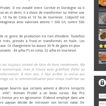
 Prodel. Il est installé entre Corrèze et Dordogne où il
, un an et demi, il a choisi de transformer lui même une
, 10 ha de Colza et 10 ha de tournesol. L'objectif est
éagineux ainsi valorisée atteint 1 500 €/t, contre 500
 de ce genre de production n'a rien d'évident. Toutefois
 triés, pressés à froid et transformés en huile. Les
eaux. Ce changement lui assure 30 % de gains en plus.
ivants : 44 q/ha (*) en colza, 32 q/ha en tournesol.
on est toujours content de faire de bons rendements. Ma
 économique, mais je trouve aussi gratifiant d’aller au
nsformation. À mon avis, il faut arrêter la course aux
tage sur la commercialisation pour mieux maîtriser ses
aysan bourrin que certains aiment à décrire lorsqu'ils
e ville", Romain Prodel a un beau cursus. Bac Pro
s licence pro en agronomie. D'abord employé dans une
tre paysan décide de retrouver son terroir natal. De