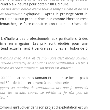
rend 6 à 7 heures pour obtenir 80 L d'huile.
r ne pas avoir besoin d’être tout le temps à côté et ne pas
les tourteaux."
explique-t'il. Après le pressage vient le
en fût et aucun produit chimique comme l'hexane n'est
e démarcher, se faire connaître, constituer un réseau de
L d'huile à des professionnels, aux particuliers, à des
même en magasins. Les prix sont étudiés pour une
Il tend actuellement à vendre ses huiles en bidon de 5
est moins cher, 4 €/l, et de mon côté c’est moins coûteux
 qu’une étiquette, et les bidons sont réutilisables. En trois
a ferme au consommateur, un bidon est amorti."
 100.000 L par an mais Romain Prodel ne se limite pas à
 vend 30 t de blé directement à une minoterie.
r rapport au nombre de consommateurs que je pourrais
our les circuits courts se vérifie et je n’ai pas de
eur."
 compris qu'évoluer dans son projet d'exploitation est un