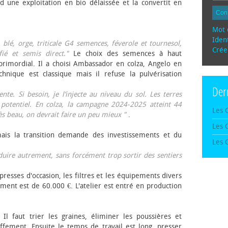
d une exploitation en bio délaissée et la convertit en
Con
Mot 
Ident
, blé, orge, triticale G4 semences, féverole et tournesol,
Crée
fié et semis direct."
Le choix des semences à haut
rimordial. Il a choisi Ambassador en colza, Angelo en
echnique est classique mais il refuse la pulvérisation
Der
te. Si besoin, je l’injecte au niveau du sol. Les terres
 potentiel. En colza, la campagne 2024-2025 atteint 44
Les 
rès beau, on devrait faire un peu mieux "
.
Les 
mais la transition demande des investissements et du
Les 
oduire autrement, sans forcément trop sortir des sentiers
presses d'occasion, les filtres et les équipements divers
ement est de 60.000 €. L'atelier est entré en production
 Il faut trier les graines, éliminer les poussières et
ffement. Ensuite le temps de travail est long, presser