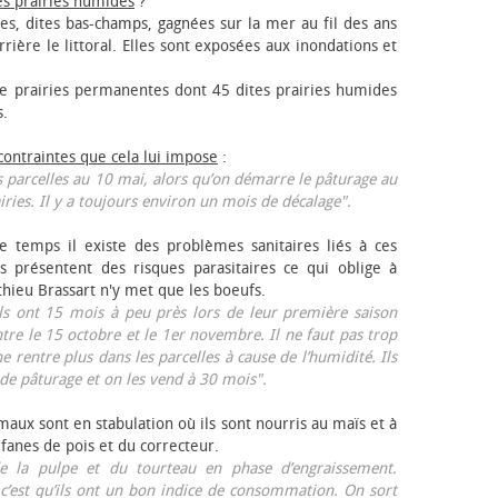
es prairies humides
?
les, dites bas-champs, gagnées sur la mer au fil des ans
rrière le littoral. Elles sont exposées aux inondations et
 prairies permanentes dont 45 dites prairies humides
s.
 contraintes que cela lui impose
:
 parcelles au 10 mai, alors qu’on démarre le pâturage au
iries. Il y a toujours environ un mois de décalage".
e temps il existe des problèmes sanitaires liés à ces
ls présentent des risques parasitaires ce qui oblige à
thieu Brassart n'y met que les bœufs.
ls ont 15 mois à peu près lors de leur première saison
ntre le 15 octobre et le 1er novembre. Il ne faut pas trop
ne rentre plus dans les parcelles à cause de l’humidité. Ils
de pâturage et on les vend à 30 mois".
aux sont en stabulation où ils sont nourris au maïs et à
 fanes de pois et du correcteur.
 la pulpe et du tourteau en phase d’engraissement.
 c’est qu’ils ont un bon indice de consommation. On sort