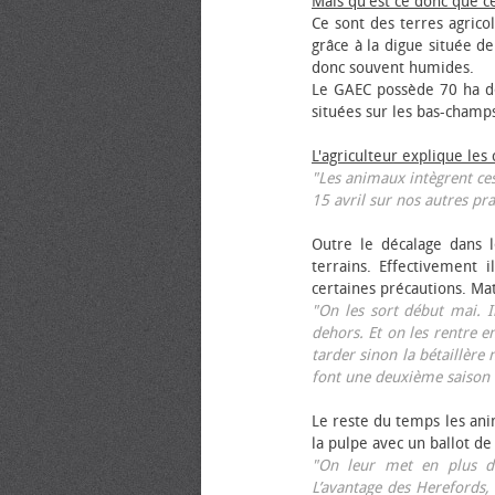
Mais qu'est ce donc que c
Ce sont des terres agrico
grâce à la digue située de
donc souvent humides.
Le GAEC possède 70 ha de
situées sur les bas-champ
L'agriculteur explique les
"Les animaux intègrent ces
15 avril sur nos autres pra
Outre le décalage dans l
terrains. Effectivement i
certaines précautions. Ma
"On les sort début mai. I
dehors. Et on les rentre e
tarder sinon la bétaillère 
font une deuxième saison 
Le reste du temps les anim
la pulpe avec un ballot de
"On leur met en plus de
L’avantage des Herefords,