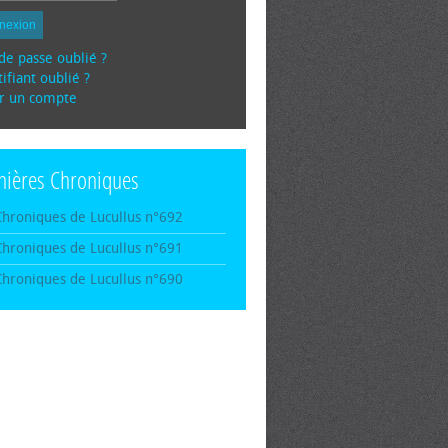
nexion
de passe oublié ?
ifiant oublié ?
r un compte
nières Chroniques
Chroniques de Lucullus n°692
Chroniques de Lucullus n°691
Chroniques de Lucullus n°690