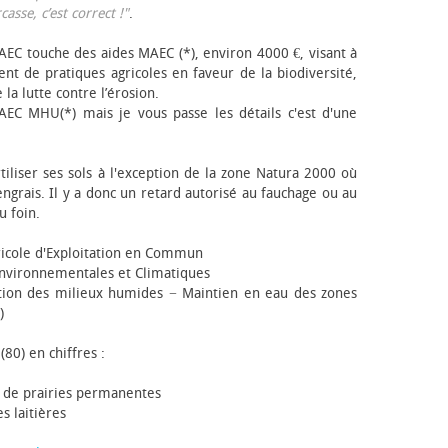
sse, c’est correct !"
.
EC touche des aides MAEC (*), environ 4000 €, visant à
t de pratiques agricoles en faveur de la biodiversité,
 la lutte contre l’érosion.
AEC MHU(*) mais je vous passe les détails c'est d'une
tiliser ses sols à l'exception de la zone Natura 2000 où
engrais. Il y a donc un retard autorisé au fauchage ou au
u foin.
icole d'Exploitation en Commun
nvironnementales et Climatiques
ion des milieux humides − Maintien en eau des zones
)
(80) en chiffres :
 de prairies permanentes
s laitières