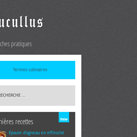
iches pratiques
Termes culinaires
nières recettes
Épaule d’agneau en effiloché