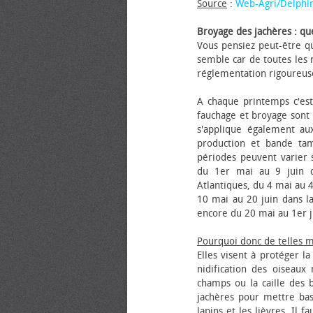
Source
:
Web-Agri/Delphi
Broyage des jachères : que
Vous pensiez peut-être qu
semble car de toutes les m
réglementation rigoureus
A chaque printemps c'est
fauchage et broyage sont i
s'applique également au
production et bande tam
périodes peuvent varier s
du 1er mai au 9 juin da
Atlantiques, du 4 mai au 4
10 mai au 20 juin dans la
encore du 20 mai au 1er j
Pourquoi donc de telles 
Elles visent à protéger l
nidification des oiseaux
champs ou la caille des 
jachères pour mettre bas
lapins et les lièvres. Il 