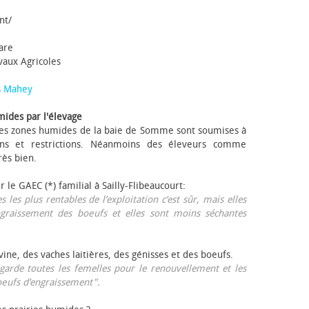
nt/
tare
avaux Agricoles
s Mahey
mides par l'élevage
 Les zones humides de la baie de Somme sont soumises à
ons et restrictions. Néanmoins des éleveurs comme
rès bien.
ur le GAEC (*) familial à Sailly-Flibeaucourt:
s les plus rentables de l’exploitation c’est sûr, mais elles
ngraissement des bœufs et elles sont moins séchantes
ovine, des vaches laitières, des génisses et des bœufs.
garde toutes les femelles pour le renouvellement et les
œufs d’engraissement".