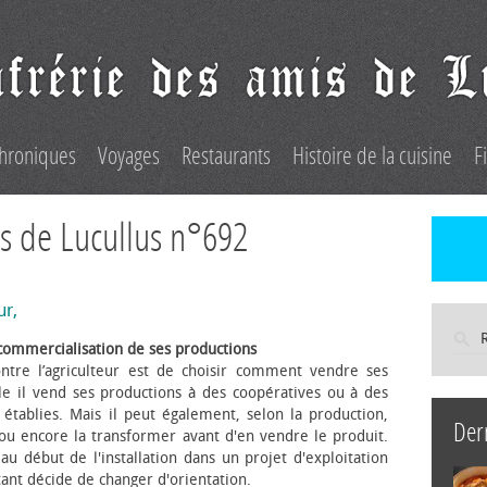
hroniques
Voyages
Restaurants
Histoire de la cuisine
F
s de Lucullus n°692
ur,
commercialisation de ses productions
ntre l’agriculteur est de choisir comment vendre ses
le il vend ses productions à des coopératives ou à des
s établies. Mais il peut également, selon la production,
Der
 ou encore la transformer avant d'en vendre le produit.
au début de l'installation dans un projet d'exploitation
itant décide de changer d'orientation.