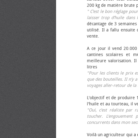
200 kg de matière brute p
" C’est le bon réglage pou
laisser trop d’huile dans 
décantage de 3 semaines 
utilisé. Il a fallu ensuit
vente.
A ce jour il vend 20.000 
cantines scolaires et 
meilleure valorisation. 
litres
"Pour les clients le prix 
que des bouteilles. II n’y a
voyages aller-retour de l
L'objectif et de produire
l'huile et au tourteau, il
"Oui, c’est réaliste pa
toucher. L’engouement p
concurrents dans mon sect
Voilà un agriculteur qui a