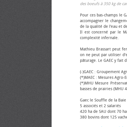
des bœufs à 350 kg de carca
Pour ces bas-champs le GA
accompagner le changemen
de la qualité de l’eau et de
Il est concerné par le M
complexité infernale.
Mathieu Brassart peut fer
on ne peut par utiliser d'
pâturage. Le GAEC y fait d
(-)GAEC : Groupement Agr
(*)MAEC : Mesures Agro-E
(*)MHU Mesure Préservat
basses de prairies (MHU 4
Gaec le Souffle de la Baie 
5 associés et 2 salariés
420 ha de SAU dont 70 ha
380 bovins dont 125 vache