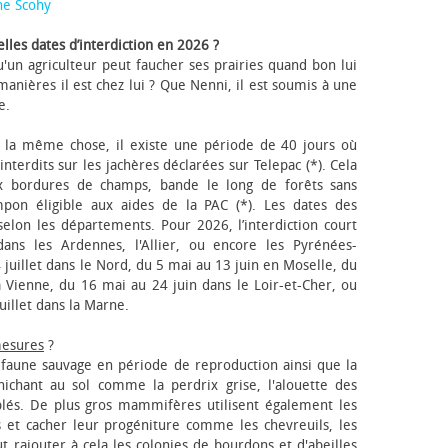
ne Scohy
lles dates d’interdiction en 2026 ?
'un agriculteur peut faucher ses prairies quand bon lui
anières il est chez lui ? Que Nenni, il est soumis à une
e.
 la même chose, il existe une période de 40 jours où
nterdits sur les jachères déclarées sur Telepac (*). Cela
x bordures de champs, bande le long de forêts sans
pon éligible aux aides de la PAC (*). Les dates des
elon les départements. Pour 2026, l’interdiction court
ns les Ardennes, l'Allier, ou encore les Pyrénées-
 juillet dans le Nord, du 5 mai au 13 juin en Moselle, du
 Vienne, du 16 mai au 24 juin dans le Loir-et-Cher, ou
uillet dans la Marne.
mesures
?
a faune sauvage en période de reproduction ainsi que la
 nichant au sol comme la perdrix grise, l'alouette des
blés. De plus gros mammifères utilisent également les
 et cacher leur progéniture comme les chevreuils, les
faut rajouter à cela les colonies de bourdons et d'abeilles