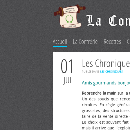
Accueil
La Confrérie
Recettes
C
01
Les Chronique
PUBLIÉ DANS
LES CHRONIQUES
.
JUI
Amis gourmands bonjo
Reprendre la main sur la 
Un des soucis que renco
récoltes. En règle généra
grossistes, des structure
faire de la vente directe
Le choix est souvent fait 
mais il arrive que l'explo