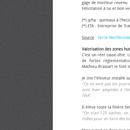
gage de meilleur revenu
Félicitation à lui et bon ve
(*) q/ha : quintaux à l'hec
(*) ETA : Entreprise de Tr
Source
:
Terre-Net/Nicola
Valorisation des zones hu
C'est un réel casse-tête.
de fortes réglementati
Mathieu Brassart le font t
Je cite l'éleveur installé s
"Ce ne sont pas les prairie
sont bien adaptées à l’e
l’été".
Il élève toute la filière b
"On trait 125 vaches, on 
mâles pour en faire des b