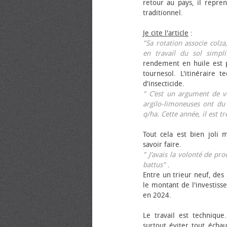
retour au pays, il repren
traditionnel.
Je cite l'article
:
"Sa rotation associe colza
en travail du sol simpli
rendement en huile est p
tournesol. L'itinéraire t
d'insecticide.
" C’est un argument de ven
argilo-limoneuses ont du
q/ha. Cette année, il est t
Tout cela est bien joli 
savoir faire.
" J’avais la volonté de pr
battus"
.
Entre un trieur neuf, des 
le montant de l'investiss
en 2024.
Le travail est technique.
surtout éviter tout échau