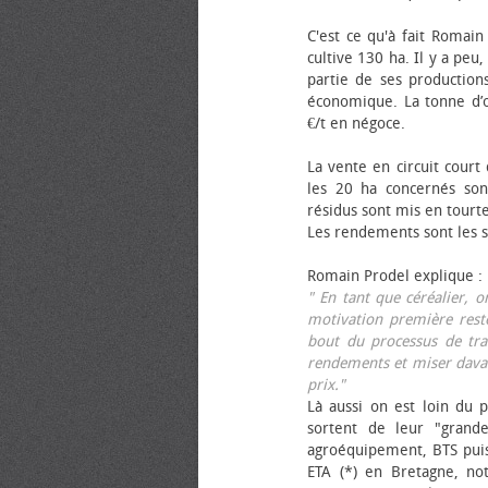
C'est ce qu'à fait Romain
cultive 130 ha. Il y a peu
partie de ses productions
économique. La tonne d’ol
€/t en négoce.
La vente en circuit court
les 20 ha concernés sont
résidus sont mis en tourt
Les rendements sont les su
Romain Prodel explique :
" En tant que céréalier, 
motivation première reste
bout du processus de tra
rendements et miser davan
prix."
Là aussi on est loin du p
sortent de leur "grand
agroéquipement, BTS pui
ETA (*) en Bretagne, no