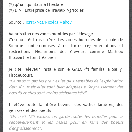
(*) q/ha : quintaux à l'hectare
(*) ETA : Entreprise de Travaux Agricoles
Source
:
Terre-Net/Nicolas Mahey
Valorisation des zones humides par l'élevage
C'est un réel casse-tête. Les zones humides de la baie de
Somme sont soumises à de fortes réglementations et
restrictions. Néanmoins des éleveurs comme Mathieu
Brassart le font très bien.
Je cite l'éleveur installé sur le GAEC (*) familial à Sailly-
Flibeaucourt:
"Ce ne sont pas les prairies les plus rentables de l’exploitation
c’est sûr, mais elles sont bien adaptées à l’engraissement des
bœufs et elles sont moins séchantes l’été".
Il élève toute la filière bovine, des vaches laitières, des
génisses et des bœufs.
"On trait 125 vaches, on garde toutes les femelles pour le
renouvellement et les mâles pour en faire des bœufs
d’engraissement".