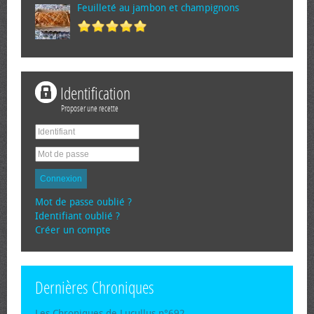
Feuilleté au jambon et champignons
Identification
Proposer une recette
Connexion
Mot de passe oublié ?
Identifiant oublié ?
Créer un compte
Dernières Chroniques
Les Chroniques de Lucullus n°692