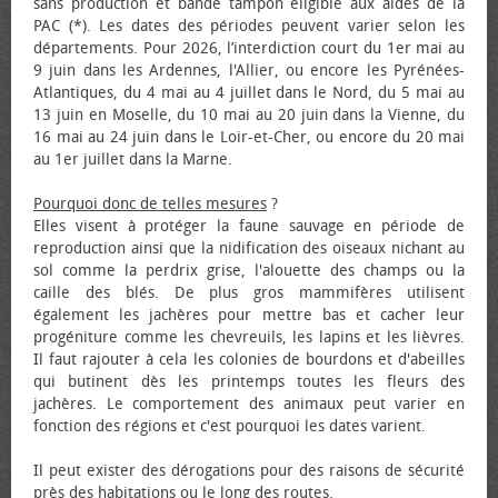
sans production et bande tampon éligible aux aides de la
PAC (*). Les dates des périodes peuvent varier selon les
départements. Pour 2026, l’interdiction court du 1er mai au
9 juin dans les Ardennes, l'Allier, ou encore les Pyrénées-
Atlantiques, du 4 mai au 4 juillet dans le Nord, du 5 mai au
13 juin en Moselle, du 10 mai au 20 juin dans la Vienne, du
16 mai au 24 juin dans le Loir-et-Cher, ou encore du 20 mai
au 1er juillet dans la Marne.
Pourquoi donc de telles mesures
?
Elles visent à protéger la faune sauvage en période de
reproduction ainsi que la nidification des oiseaux nichant au
sol comme la perdrix grise, l'alouette des champs ou la
caille des blés. De plus gros mammifères utilisent
également les jachères pour mettre bas et cacher leur
progéniture comme les chevreuils, les lapins et les lièvres.
Il faut rajouter à cela les colonies de bourdons et d'abeilles
qui butinent dès les printemps toutes les fleurs des
jachères. Le comportement des animaux peut varier en
fonction des régions et c'est pourquoi les dates varient.
Il peut exister des dérogations pour des raisons de sécurité
près des habitations ou le long des routes.