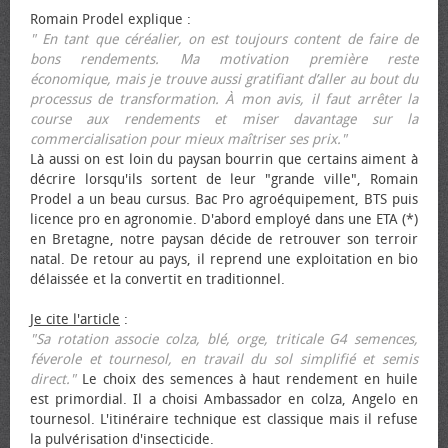
Romain Prodel explique :
" En tant que céréalier, on est toujours content de faire de
bons rendements. Ma motivation première reste
économique, mais je trouve aussi gratifiant d’aller au bout du
processus de transformation. À mon avis, il faut arrêter la
course aux rendements et miser davantage sur la
commercialisation pour mieux maîtriser ses prix."
Là aussi on est loin du paysan bourrin que certains aiment à
décrire lorsqu'ils sortent de leur "grande ville", Romain
Prodel a un beau cursus. Bac Pro agroéquipement, BTS puis
licence pro en agronomie. D'abord employé dans une ETA (*)
en Bretagne, notre paysan décide de retrouver son terroir
natal. De retour au pays, il reprend une exploitation en bio
délaissée et la convertit en traditionnel.
Je cite l'article
:
"Sa rotation associe colza, blé, orge, triticale G4 semences,
féverole et tournesol, en travail du sol simplifié et semis
direct."
Le choix des semences à haut rendement en huile
est primordial. Il a choisi Ambassador en colza, Angelo en
tournesol. L'itinéraire technique est classique mais il refuse
la pulvérisation d'insecticide.