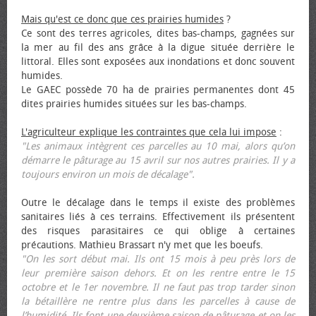
Mais qu'est ce donc que ces prairies humides
?
Ce sont des terres agricoles, dites bas-champs, gagnées sur
la mer au fil des ans grâce à la digue située derrière le
littoral. Elles sont exposées aux inondations et donc souvent
humides.
Le GAEC possède 70 ha de prairies permanentes dont 45
dites prairies humides situées sur les bas-champs.
L'agriculteur explique les contraintes que cela lui impose
:
"Les animaux intègrent ces parcelles au 10 mai, alors qu’on
démarre le pâturage au 15 avril sur nos autres prairies. Il y a
toujours environ un mois de décalage".
Outre le décalage dans le temps il existe des problèmes
sanitaires liés à ces terrains. Effectivement ils présentent
des risques parasitaires ce qui oblige à certaines
précautions. Mathieu Brassart n'y met que les bœufs.
"On les sort début mai. Ils ont 15 mois à peu près lors de
leur première saison dehors. Et on les rentre entre le 15
octobre et le 1er novembre. Il ne faut pas trop tarder sinon
la bétaillère ne rentre plus dans les parcelles à cause de
l’humidité. Ils font une deuxième saison de pâturage et on les