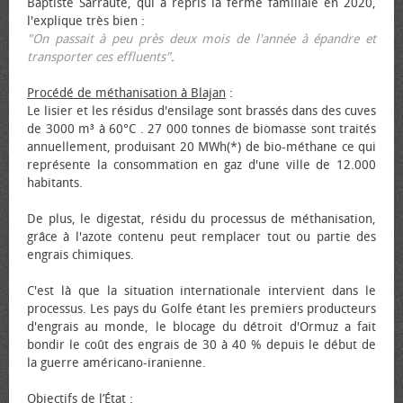
Baptiste Sarraute, qui a repris la ferme familiale en 2020,
l'explique très bien :
"On passait à peu près deux mois de l'année à épandre et
transporter ces effluents"
.
Procédé de méthanisation à Blajan
:
Le lisier et les résidus d'ensilage sont brassés dans des cuves
de 3000 m³ à 60°C . 27 000 tonnes de biomasse sont traités
annuellement, produisant 20 MWh(*) de bio-méthane ce qui
représente la consommation en gaz d'une ville de 12.000
habitants.
De plus, le digestat, résidu du processus de méthanisation,
grâce à l'azote contenu peut remplacer tout ou partie des
engrais chimiques.
C'est là que la situation internationale intervient dans le
processus. Les pays du Golfe étant les premiers producteurs
d'engrais au monde, le blocage du détroit d'Ormuz a fait
bondir le coût des engrais de 30 à 40 % depuis le début de
la guerre américano-iranienne.
Objectifs de l’État
: