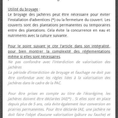
Utilité du broyage
:
Le broyage des jachères peut être nécessaire pour éviter
l'installation d'adventices (*) ou la fermeture du couvert. Les
couverts sont des plantations permanentes ou temporaires
entre des plantations. Cela évite la concurrence en eau et
nutriments avec la culture suivante.
Pour le point suivant je cite l'article dans son intégralité,
pour bien montrer la complexité des réglementations
même si elles sont nécessaires
.
Ne pas confondre avec l'interdiction de valorisation des
jachères
La période d’interdiction de broyage et fauchage ne doit pas
être confondue avec les règles liées à la valorisation des
jachères dans le cadre de la PAC.
Pour être prises en compte au titre de l'écorégime, les
jachères doivent être déclarées IAE(*) . Si elles sont en place
depuis plus de 5 ans, cela évite également leur conversion en
prairies permanentes. Pour être déclarée IAE, une jachère ne
doit faire l'objet d’aucune valorisation (pâture ou fauche) et