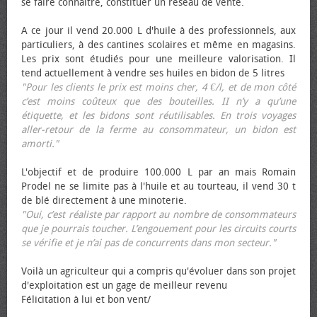
se faire connaître, constituer un réseau de vente.
A ce jour il vend 20.000 L d'huile à des professionnels, aux
particuliers, à des cantines scolaires et même en magasins.
Les prix sont étudiés pour une meilleure valorisation. Il
tend actuellement à vendre ses huiles en bidon de 5 litres
"Pour les clients le prix est moins cher, 4 €/l, et de mon côté
c’est moins coûteux que des bouteilles. II n’y a qu’une
étiquette, et les bidons sont réutilisables. En trois voyages
aller-retour de la ferme au consommateur, un bidon est
amorti."
L'objectif et de produire 100.000 L par an mais Romain
Prodel ne se limite pas à l'huile et au tourteau, il vend 30 t
de blé directement à une minoterie.
"Oui, c’est réaliste par rapport au nombre de consommateurs
que je pourrais toucher. L’engouement pour les circuits courts
se vérifie et je n’ai pas de concurrents dans mon secteur."
Voilà un agriculteur qui a compris qu'évoluer dans son projet
d'exploitation est un gage de meilleur revenu
Félicitation à lui et bon vent/