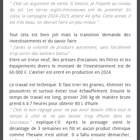
" C’est un argument de vente. Si besoin, je l’injecte au niveau
du sol. Les terres argilo-limoneuses ont du potentiel. En
colza, la campagne 2024-2025 atteint 44 q/ha. Cette année, il
est très beau, on devrait faire un peu mieux "
.
Tout cela est bien joli mais la transition demande des
investissements et du savoir faire.
" J’avais la volonté de produire autrement, sans forcément
trop sortir des sentiers battus"
.
Entre un trieur neuf, des presses d'occasion, les filtres et les
équipements divers le montant de l'investissement est de
60.000 €. L'atelier est entré en production en 2024.
Le travail est technique. Il faut trier les graines, éliminer les
poussières et surtout éviter tout échauffement. Ensuite le
temps de travail est long, presser 200 kg de matière brute
prend 6 à 7 heures pour obtenir 80 L d'huile.
" C’est le bon réglage pour ne pas avoir besoin d’être tout le
temps à côté et ne pas laisser trop d’huile dans les
tourteaux."
explique-t'il. Après le pressage vient le
décantage de 3 semaines en fût et aucun produit chimique
comme l'hexane n'est utilisé. Il a fallu ensuite démarcher,