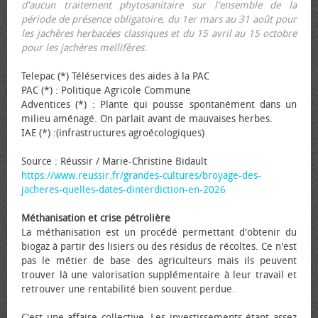
d'aucun traitement phytosanitaire sur l'ensemble de la
période de présence obligatoire, du 1er mars au 31 août pour
les jachères herbacées classiques et du 15 avril au 15 octobre
pour les jachères mellifères.
Telepac (*) Téléservices des aides à la PAC
PAC (*) : Politique Agricole Commune
Adventices (*) : Plante qui pousse spontanément dans un
milieu aménagé. On parlait avant de mauvaises herbes.
IAE (*) :(infrastructures agroécologiques)
Source : Réussir / Marie-Christine Bidault
https://www.reussir.fr/grandes-cultures/broyage-des-
jacheres-quelles-dates-dinterdiction-en-2026
Méthanisation et crise pétrolière
La méthanisation est un procédé permettant d'obtenir du
biogaz à partir des lisiers ou des résidus de récoltes. Ce n'est
pas le métier de base des agriculteurs mais ils peuvent
trouver là une valorisation supplémentaire à leur travail et
retrouver une rentabilité bien souvent perdue.
C'est une affaire collective. Les investissements étant assez