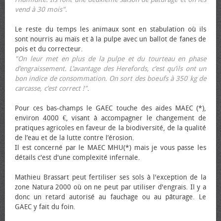
vend à 30 mois".
Le reste du temps les animaux sont en stabulation où ils
sont nourris au maïs et à la pulpe avec un ballot de fanes de
pois et du correcteur.
"On leur met en plus de la pulpe et du tourteau en phase
d’engraissement. L’avantage des Herefords, c’est qu’ils ont un
bon indice de consommation. On sort des bœufs à 350 kg de
carcasse, c’est correct !"
.
Pour ces bas-champs le GAEC touche des aides MAEC (*),
environ 4000 €, visant à accompagner le changement de
pratiques agricoles en faveur de la biodiversité, de la qualité
de l’eau et de la lutte contre l’érosion.
Il est concerné par le MAEC MHU(*) mais je vous passe les
détails c'est d'une complexité infernale.
Mathieu Brassart peut fertiliser ses sols à l'exception de la
zone Natura 2000 où on ne peut par utiliser d'engrais. Il y a
donc un retard autorisé au fauchage ou au pâturage. Le
GAEC y fait du foin.